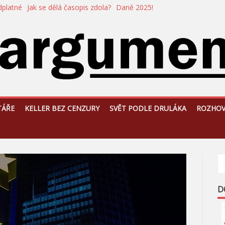
dplatné
Jak se dělá časopis zdola?
Daně 2025!
TÁŘE
KELLER BEZ CENZURY
SVĚT PODLE DRULÁKA
ROZHO
D