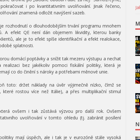
pokračovat i po kvantitativním uvolňování. Jinak řečeno,
Ja
uvolňování znamená odložit navýšení sazeb.
M
u je rozhodnutí o dlouhodobějším trvání programu mnohem
ů. A efekt QE není dán objemem likvidity, kterou banky
ntů, ale je to efekt spíše identifikační a efekt realokace,
odobé splatnosti.
odporou domácí poptávky a snížit tak mezeru výstupu a nechat
realizaci bez jakékoliv pomoci fiskální politiky, která je
nemají co do činění s nároky a potřebami měnové unie.
oň toto: držet náklady na úvěr výjimečně nízko, čímž se
 které rostou více než Itálie), a přes multiplikační stimul
, která ovšem i tak zůstává výzvou pro další rok. Ovšem
ativního uvolňování v tomto ohledu (tj. zabránit posílení
N
politiky mají úspěch, ale i tak je v eurozóně stále vysoká