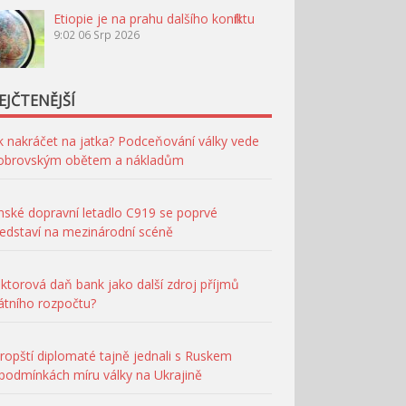
Etiopie je na prahu dalšího konfliktu
9:02
06 Srp 2026
EJČTENĚJŠÍ
k nakráčet na jatka? Podceňování války vede
 obrovským obětem a nákladům
nské dopravní letadlo C919 se poprvé
edstaví na mezinárodní scéně
ktorová daň bank jako další zdroj příjmů
átního rozpočtu?
ropští diplomaté tajně jednali s Ruskem
podmínkách míru války na Ukrajině