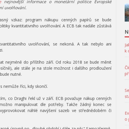
e
nejnovější informace o monetární politice Evropské
ní uvolňování.
 jasný vzkaz: program nákupu cenných papírů se bude
olitiky kvantitativního uvolňování. A ECB tak nadále zůstává
N
kvantitativního uvolňování, se nekoná. A tak nebylo ani
Ja
i.
k
at nejméně do příštího září. Od roku 2018 se bude měnit
Čí
síčně), ale stále je na stole možnost i dalšího prodloužení
př
 bude nutné.
s nemůže říci, kdy skončí.
Se
st
 tím, co Draghi řekl už v září. ECB považuje nákup cenných
 je možno manipulovat dle potřeby. Takže žádný konec se
yprovokovat náhlé navýšení sazeb ve střednědobém či
Ev
o 
sné úrovně po „dlouhé období i dále za něj.“ Samozřejmě,