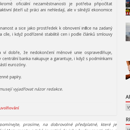
romě oficiální nezaměstnanosti je potřeba připočítat
tivní (kteří už práci ani nehledají, ale v silnější ekonomice
anost a sice jako prostředek k obnovení inflace na zadaný
 cíle, i když podřízené stabilitě cen i podle článků smlouvy
 ví dobře, že nedokončení měnové unie ospravedlňuje,
y centrální banka nakupuje a garantuje, i když s podmínkami
částí eurozóny.
enné papíry.
emusejí vyjadřovat názor redakce.
A
Ar
 uvolňování
R
pomínejte, prosíme, na dobrovolné předplatné, které je
Ru