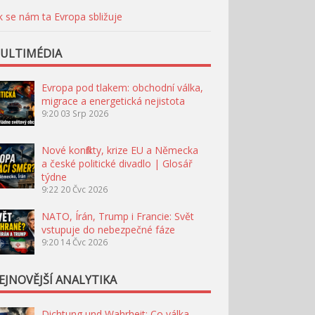
k se nám ta Evropa sbližuje
ULTIMÉDIA
Evropa pod tlakem: obchodní válka,
migrace a energetická nejistota
9:20
03 Srp 2026
Nové konflikty, krize EU a Německa
a české politické divadlo | Glosář
týdne
9:22
20 Čvc 2026
NATO, Írán, Trump i Francie: Svět
vstupuje do nebezpečné fáze
9:20
14 Čvc 2026
EJNOVĚJŠÍ ANALYTIKA
Dichtung und Wahrheit: Co válka