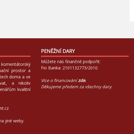
PENĚŽNÍ DARY
Můžete nás finančně podpořit:
 a komentátorský
Fio Banka: 2101132773/2010.
mační prostor a
atech doma a ve
Více o financování
zde
.
at, a nikoliv
Děkujeme předem za všechny dary.
enářům kvalitní
nt.cz
na jiné weby.