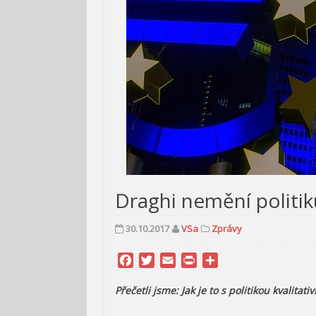
Draghi nemění politik
30.10.2017
VSa
Zprávy
Facebook
Twitter
Email
Print
Share
Přečetli jsme: Jak je to s politikou kvalit