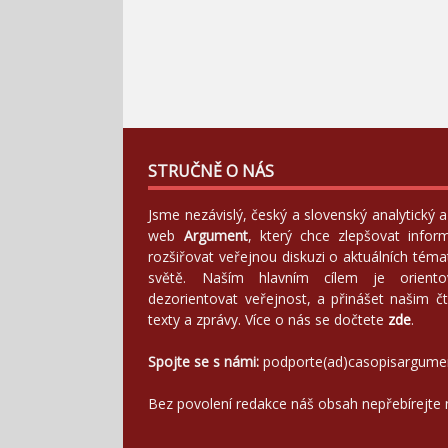
STRUČNĚ O NÁS
Jsme nezávislý, český a slovenský analytický
web
Argument
, který chce zlepšovat infor
rozšiřovat veřejnou diskuzi o aktuálních tém
světě. Naším hlavním cílem je orientov
dezorientovat veřejnost, a přinášet našim čt
texty a zprávy. Více o nás se dočtete
zde
.
Spojte se s námi:
podporte(ad)casopisargume
Bez povolení redakce náš obsah nepřebírejte 