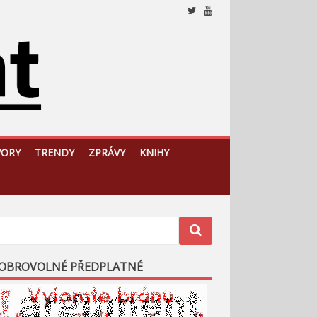
Nezávislý, český a slovenský analytický a komentátorský
web
VORY
TRENDY
ZPRÁVY
KNIHY
OBROVOLNÉ PŘEDPLATNÉ