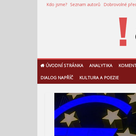
Přeskočit
Kdo jsme?
Seznam autorů
Dobrovolné pře
na
obsah
!Argument
ÚVODNÍ STRÁNKA
ANALYTIKA
KOMEN
DIALOG NAPŘÍČ
KULTURA A POEZIE