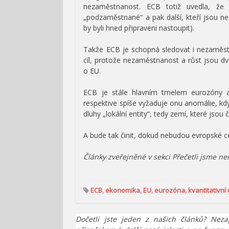
nezaměstnanost. ECB totiž uvedla, že k
„podzaměstnané“ a pak další, kteří jsou neak
by byli hned připraveni nastoupit).
Takže ECB je schopná sledovat i nezaměstn
cíl, protože nezaměstnanost a růst jsou dva
o EU.
ECB je stále hlavním tmelem eurozóny a
respektive spíše vyžaduje onu anomálie, kd
dluhy „lokální entity“, tedy zemí, které jsou 
A bude tak činit, dokud nebudou evropské c
Články zveřejněné v sekci Přečetli jsme n
ECB
,
ekonomika
,
EU
,
eurozóna
,
kvantitativní
Dočetli jste jeden z našich článků? Neza