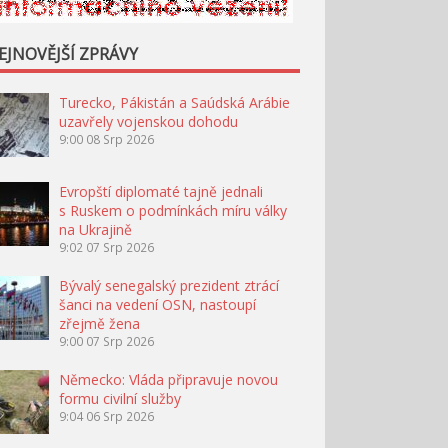
EJNOVĚJŠÍ ZPRÁVY
Turecko, Pákistán a Saúdská Arábie
uzavřely vojenskou dohodu
9:00
08 Srp 2026
Evropští diplomaté tajně jednali
s Ruskem o podmínkách míru války
na Ukrajině
9:02
07 Srp 2026
Bývalý senegalský prezident ztrácí
šanci na vedení OSN, nastoupí
zřejmě žena
9:00
07 Srp 2026
Německo: Vláda připravuje novou
formu civilní služby
9:04
06 Srp 2026