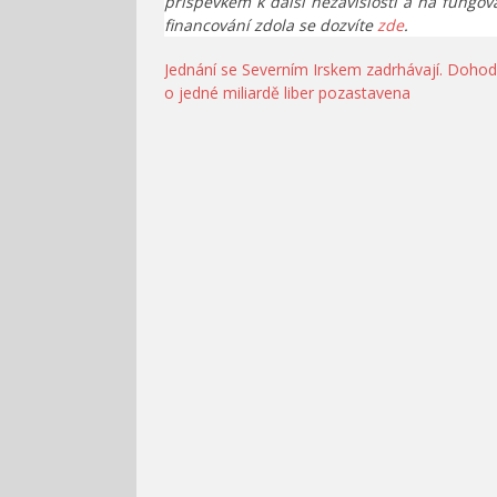
příspěvkem k další nezávislosti a na fungov
financování zdola se dozvíte
zde
.
Navigace
Jednání se Severním Irskem zadrhávají. Doho
o jedné miliardě liber pozastavena
pro
příspěvek