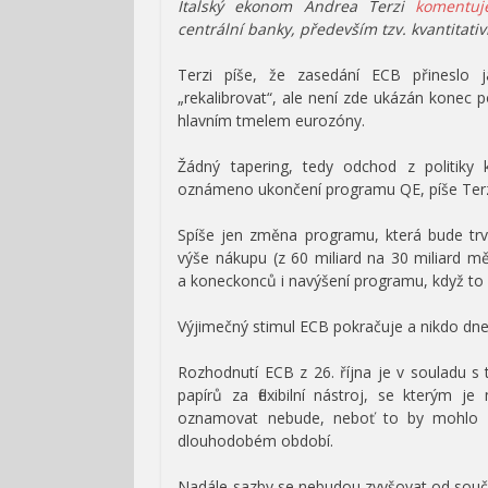
Italský ekonom Andrea Terzi
komentuj
centrální banky, především tzv. kvantitativ
Terzi píše, že zasedání ECB přineslo
„rekalibrovat“, ale není zde ukázán konec p
hlavním tmelem eurozóny.
Žádný tapering, tedy odchod z politiky 
oznámeno ukončení programu QE, píše Terz
Spíše jen změna programu, která bude trv
výše nákupu (z 60 miliard na 30 miliard mě
a koneckonců i navýšení programu, když to
Výjimečný stimul ECB pokračuje a nikdo dne
Rozhodnutí ECB z 26. října je v souladu s
papírů za flexibilní nástroj, se kterým
oznamovat nebude, neboť to by mohlo v
dlouhodobém období.
Nadále sazby se nebudou zvyšovat od souča