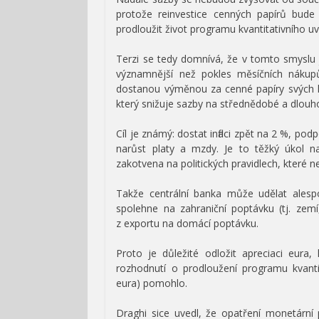
protože reinvestice cenných papírů bude 
prodloužit život programu kvantitativního 
Terzi se tedy domnívá, že v tomto smysl
významnější než pokles měsíčních nákup
dostanou výměnou za cenné papíry svých klie
který snižuje sazby na střednědobé a dlouh
Cíl je známý: dostat inflaci zpět na 2 %, p
narůst platy a mzdy. Je to těžký úkol na 
zakotvena na politických pravidlech, které 
Takže centrální banka může udělat alesp
spolehne na zahraniční poptávku (tj. zemí,
z exportu na domácí poptávku.
Proto je důležité odložit apreciaci eura
rozhodnutí o prodloužení programu kvantit
eura) pomohlo.
Draghi sice uvedl, že opatření monetární 