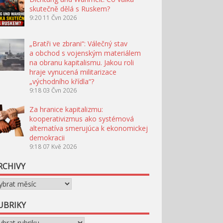
skutečně dělá s Ruskem?
9:20
11 Čvn 2026
„Bratři ve zbrani“: Válečný stav
a obchod s vojenským materiálem
na obranu kapitalismu. Jakou roli
hraje vynucená militarizace
„východního křídla“?
9:18
03 Čvn 2026
Za hranice kapitalizmu:
kooperativizmus ako systémová
alternatíva smerujúca k ekonomickej
demokracii
9:18
07 Kvě 2026
RCHIVY
chivy
UBRIKY
briky