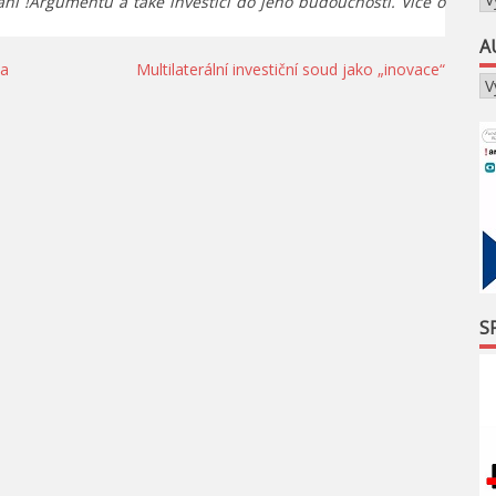
ání !Argumentu a také investicí do jeho budoucnosti. Více o
A
da
Multilaterální investiční soud jako „inovace“
S