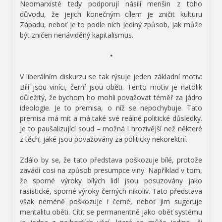
Neomarxisté tedy podporují násilí menšin z toho
důvodu, že jejich konečným cílem je zničit kulturu
Západu, neboť je to podle nich jediný způsob, jak může
být zničen nenáviděný kapitalismus.
•
V liberálním diskurzu se tak rýsuje jeden základní motiv:
Bílí jsou viníci, černí jsou oběti. Tento motiv je natolik
důležitý, že bychom ho mohli považovat téměř za jádro
ideologie. Je to premisa, o níž se nepochybuje. Tato
premisa má mít a má také své reálné politické důsledky.
Je to paušalizující soud – možná i hrozivější než některé
z těch, jaké jsou považovány za politicky nekorektní.
Zdálo by se, že tato představa poškozuje bílé, protože
zavádí cosi na způsob presumpce viny. Například v tom,
že sporné výroky bílých lidí jsou posuzovány jako
rasistické, sporné výroky černých nikoliv. Tato představa
však neméně poškozuje i černé, neboť jim sugeruje
mentalitu oběti. Cítit se permanentně jako oběť systému