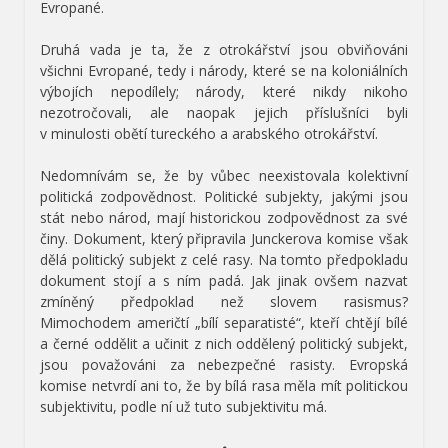
Evropané.
Druhá vada je ta, že z otrokářství jsou obviňováni
všichni Evropané, tedy i národy, které se na koloniálních
výbojích nepodílely; národy, které nikdy nikoho
nezotročovali, ale naopak jejich příslušníci byli
v minulosti obětí tureckého a arabského otrokářství.
Nedomnívám se, že by vůbec neexistovala kolektivní
politická zodpovědnost. Politické subjekty, jakými jsou
stát nebo národ, mají historickou zodpovědnost za své
činy. Dokument, který připravila Junckerova komise však
dělá politický subjekt z celé rasy. Na tomto předpokladu
dokument stojí a s ním padá. Jak jinak ovšem nazvat
zmíněný předpoklad než slovem rasismus?
Mimochodem američtí „bílí separatisté“, kteří chtějí bílé
a černé oddělit a učinit z nich oddělený politický subjekt,
jsou považováni za nebezpečné rasisty. Evropská
komise netvrdí ani to, že by bílá rasa měla mít politickou
subjektivitu, podle ní už tuto subjektivitu má.