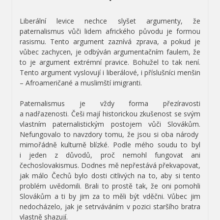
•
Liberální levice nechce slyšet argumenty, že
paternalismus vůči lidem afrického původu je formou
rasismu. Tento argument zaznívá zprava, a pokud je
vůbec zachycen, je odbýván argumentačním faulem, že
to je argument extrémní pravice. Bohužel to tak není.
Tento argument vyslovují i liberálové, i příslušníci menšin
– Afroameričané a muslimští imigranti.
Paternalismus je vždy forma přezíravosti
a nadřazenosti. Češi mají historickou zkušenost se svým
vlastním paternalistickým postojem vůči Slovákům.
Nefungovalo to navzdory tomu, že jsou si oba národy
mimořádně kulturně blízké. Podle mého soudu to byl
i jeden z důvodů, proč nemohl fungovat ani
čechoslovakismus. Dodnes mě nepřestává překvapovat,
jak málo Čechů bylo dosti citlivých na to, aby si tento
problém uvědomili. Brali to prostě tak, že oni pomohli
Slovákům a ti by jim za to měli být vděčni. Vůbec jim
nedocházelo, jak je setrváváním v pozici staršího bratra
vlastně shazují.