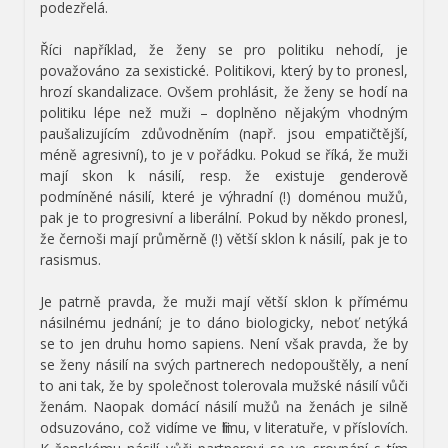
podezřelá.
Říci například, že ženy se pro politiku nehodí, je
považováno za sexistické. Politikovi, který by to pronesl,
hrozí skandalizace. Ovšem prohlásit, že ženy se hodí na
politiku lépe než muži – doplněno nějakým vhodným
paušalizujícím zdůvodněním (např. jsou empatičtější,
méně agresivní), to je v pořádku. Pokud se říká, že muži
mají skon k násilí, resp. že existuje genderově
podmíněné násilí, které je výhradní (!) doménou mužů,
pak je to progresivní a liberální. Pokud by někdo pronesl,
že černoši mají průměrně (!) větší sklon k násilí, pak je to
rasismus.
Je patrně pravda, že muži mají větší sklon k přímému
násilnému jednání; je to dáno biologicky, neboť netýká
se to jen druhu homo sapiens. Není však pravda, že by
se ženy násilí na svých partnerech nedopouštěly, a není
to ani tak, že by společnost tolerovala mužské násilí vůči
ženám. Naopak domácí násilí mužů na ženách je silně
odsuzováno, což vidíme ve filmu, v literatuře, v příslovích.