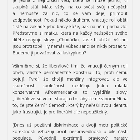
je jedna z nejhorších věcí, která se může jedinci, či
skupině stát. Máte vždy, na co svést svůj neúspěch
a nemusíte za nic, co se vám děje, přijmout
zodpovědnost. Pokud někdo druhému vnucuje roli oběti
čistě na základě jeho barvy kůže, pak na něm páchá zlo.
Představme si matku, která na každý neúspěch svého
dítěte reaguje slovy: „Chudáčku, zase ti ublížili. Všichni
jsou proti tobě. Ty nemáš vůbec šanci se nikdy prosadit.“
Budeme ji považovat za láskyplnou?
Všimněme si, že liberálové tím, že vnucují černým roli
oběti, vlastně permanentně konstruují to, proti čemu
bojují. Tvrdí, že chtějí menšiny integrovat, ale ve
skutečnosti společnost rozdělují. Jedna mladá
konzervativní Afroameričanka to vyjádřila slovy:
„Liberálové se velmi starají o to, abyste nezapomněli na
to, že jste černí.“ Černoch, který by neřešil svou identitu
jako frustrující, je pro liberální cíle nepoužitelný.
(Dnes už pozitivní diskriminace a dvojí metr politické
korektnosti vzbuzují pocit nespravedlnosti u bílé části
populace. Původně extrémně pravicový narativ