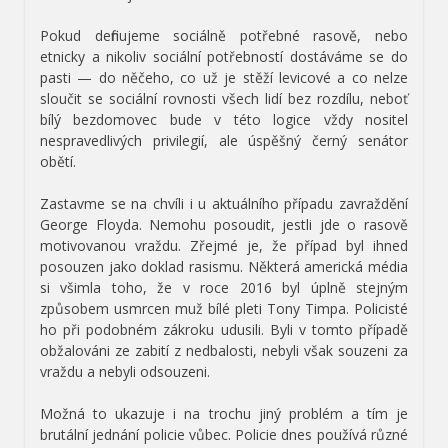
Pokud definujeme sociálně potřebné rasově, nebo
etnicky a nikoliv sociální potřebností dostáváme se do
pasti — do něčeho, co už je stěží levicové a co nelze
sloučit se sociální rovnosti všech lidí bez rozdílu, neboť
bílý bezdomovec bude v této logice vždy nositel
nespravedlivých privilegií, ale úspěšný černý senátor
obětí.
Zastavme se na chvíli i u aktuálního případu zavraždění
George Floyda. Nemohu posoudit, jestli jde o rasově
motivovanou vraždu. Zřejmé je, že případ byl ihned
posouzen jako doklad rasismu. Některá americká média
si všimla toho, že v roce 2016 byl úplně stejným
způsobem usmrcen muž bílé pleti Tony Timpa. Policisté
ho při podobném zákroku udusili. Byli v tomto případě
obžalováni ze zabití z nedbalosti, nebyli však souzeni za
vraždu a nebyli odsouzeni.
Možná to ukazuje i na trochu jiný problém a tím je
brutální jednání policie vůbec. Policie dnes používá různé