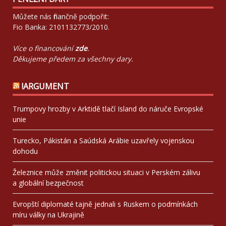
Můžete nás finančně podpořit:
Fio Banka: 2101132773/2010.
Více o financování
zde
.
Děkujeme předem za všechny dary.
!ARGUMENT
Trumpovy hrozby v Arktidě tlačí Island do náruče Evropské
unie
Turecko, Pákistán a Saúdská Arábie uzavřely vojenskou
dohodu
Železnice může změnit politickou situaci v Perském zálivu
a globální bezpečnost
Evropští diplomaté tajně jednali s Ruskem o podmínkách
míru války na Ukrajině