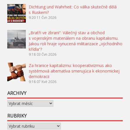
Dichtung und Wahrheit: Co válka skutečně dělá
s Ruskem?
9:20
11 Čvn 2026
„Bratři ve zbrani“: Válečný stav a obchod
s vojenským materiálem na obranu kapitalismu.
Jakou roli hraje vynucená militarizace „východního
křídla“?
9:18
03 Čvn 2026
Za hranice kapitalizmu: kooperativizmus ako
systémová alternatíva smerujúca k ekonomickej
demokracii
9:18
07 Kvě 2026
ARCHIVY
Archivy
RUBRIKY
Rubriky