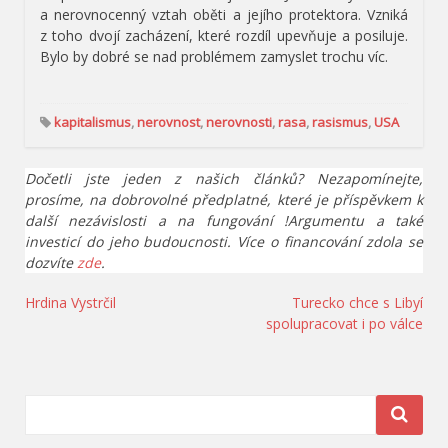
a nerovnocenný vztah oběti a jejího protektora. Vzniká
z toho dvojí zacházení, které rozdíl upevňuje a posiluje.
Bylo by dobré se nad problémem zamyslet trochu víc.
kapitalismus
,
nerovnost
,
nerovnosti
,
rasa
,
rasismus
,
USA
Dočetli jste jeden z našich článků? Nezapomínejte,
prosíme, na dobrovolné předplatné, které je příspěvkem k
další nezávislosti a na fungování !Argumentu a také
investicí do jeho budoucnosti. Více o financování zdola se
dozvíte
zde
.
Navigace
Hrdina Vystrčil
Turecko chce s Libyí
spolupracovat i po válce
pro
příspěvek