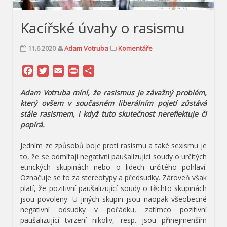
Kacířské úvahy o rasismu
11.6.2020
Adam Votruba
Komentáře
Facebook
Twitter
Email
Print
Share
Adam Votruba míní, že rasismus je závažný problém,
který ovšem v současném liberálním pojetí zůstává
stále rasismem, i když tuto skutečnost nereflektuje či
popírá.
Jedním ze způsobů boje proti rasismu a také sexismu je
to, že se odmítají negativní paušalizující soudy o určitých
etnických skupinách nebo o lidech určitého pohlaví.
Označuje se to za stereotypy a předsudky. Zároveň však
platí, že pozitivní paušalizující soudy o těchto skupinách
jsou povoleny. U jiných skupin jsou naopak všeobecné
negativní odsudky v pořádku, zatímco pozitivní
paušalizující tvrzení nikoliv, resp. jsou přinejmenším