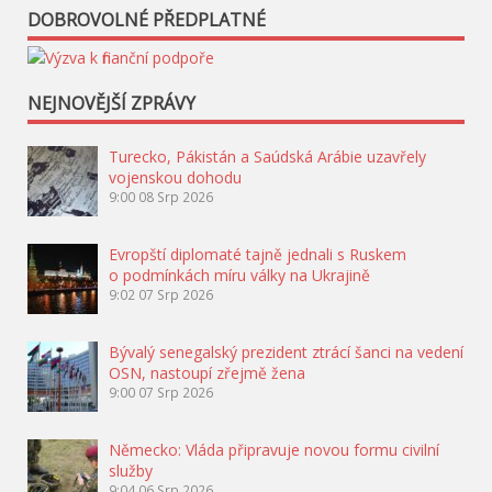
DOBROVOLNÉ PŘEDPLATNÉ
NEJNOVĚJŠÍ ZPRÁVY
Turecko, Pákistán a Saúdská Arábie uzavřely
vojenskou dohodu
9:00
08 Srp 2026
Evropští diplomaté tajně jednali s Ruskem
o podmínkách míru války na Ukrajině
9:02
07 Srp 2026
Bývalý senegalský prezident ztrácí šanci na vedení
OSN, nastoupí zřejmě žena
9:00
07 Srp 2026
Německo: Vláda připravuje novou formu civilní
služby
9:04
06 Srp 2026