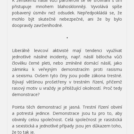
K ženskému násilí vůči partnerovi se ve srovnání s tím
přistupuje mnohem blahosklonněji. Vyvolává spíše
pobavený úsměv než odsudek. Nepředpokládá se, že
mohlo být skutečně nebezpečné, ani že by bylo
doopravdy zavrženíhodné.
•
Liberálně levicoví aktivisté mají tendenci využívat
jednotlivé násilné incidenty, např. násilí bělocha vůči
člověku černé pleti, nebo zmíněné domácí násilí, jako
záminku k veřejným demonstracím proti rasismu
a sexismu. Ovšem tyto činy jsou podle zákona trestné.
Bývají většinou prošetřeny v trestním řízení, přičemž
rasový motiv u vraždy je přitěžující okolností. Proč tedy
demonstrace?
Pointa těch demonstrací je jasná. Trestní řízení obviní
a potrestá jedince. Demonstrace jsou tu pro to, aby
obvinily celou společnost. Celá společnost je rasistická
a sexistická a jednotlivé případy jsou jen důkazem toho,
že to tak je.