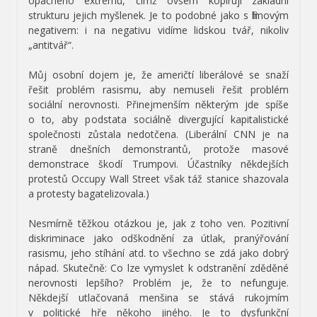
opačného extrému, čímž ovšem kopírují základní
strukturu jejich myšlenek. Je to podobné jako s filmovým
negativem: i na negativu vidíme lidskou tvář, nikoliv
„antitvář“.
Můj osobní dojem je, že američtí liberálové se snaží
řešit problém rasismu, aby nemuseli řešit problém
sociální nerovnosti. Přinejmenším některým jde spíše
o to, aby podstata sociálně divergující kapitalistické
společnosti zůstala nedotčena. (Liberální CNN je na
straně dnešních demonstrantů, protože masové
demonstrace škodí Trumpovi. Účastníky někdejších
protestů Occupy Wall Street však táž stanice shazovala
a protesty bagatelizovala.)
Nesmírně těžkou otázkou je, jak z toho ven. Pozitivní
diskriminace jako odškodnění za útlak, pranýřování
rasismu, jeho stíhání atd. to všechno se zdá jako dobrý
nápad. Skutečně: Co lze vymyslet k odstranění zděděné
nerovnosti lepšího? Problém je, že to nefunguje.
Někdejší utlačovaná menšina se stává rukojmím
v politické hře někoho jiného. Je to dysfunkční