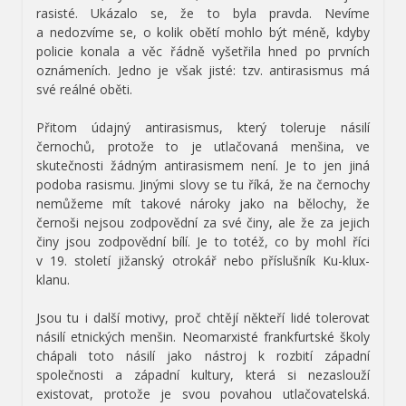
rasisté. Ukázalo se, že to byla pravda. Nevíme
a nedozvíme se, o kolik obětí mohlo být méně, kdyby
policie konala a věc řádně vyšetřila hned po prvních
oznámeních. Jedno je však jisté: tzv. antirasismus má
své reálné oběti.
Přitom údajný antirasismus, který toleruje násilí
černochů, protože to je utlačovaná menšina, ve
skutečnosti žádným antirasismem není. Je to jen jiná
podoba rasismu. Jinými slovy se tu říká, že na černochy
nemůžeme mít takové nároky jako na bělochy, že
černoši nejsou zodpovědní za své činy, ale že za jejich
činy jsou zodpovědní bílí. Je to totéž, co by mohl říci
v 19. století jižanský otrokář nebo příslušník Ku-klux-
klanu.
Jsou tu i další motivy, proč chtějí někteří lidé tolerovat
násilí etnických menšin. Neomarxisté frankfurtské školy
chápali toto násilí jako nástroj k rozbití západní
společnosti a západní kultury, která si nezaslouží
existovat, protože je svou povahou utlačovatelská.