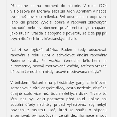
Přenesme se na moment do historie. V roce 1774
v Holešově na Moravě zabil žid Aron Abraham v hádce
svou nežidovskou milenku. Byl odsouzen a popraven.
Jeho čin přesto vyvolal bouře a rabování židovských
obchodů, neboť v obecném povědomí to bylo chápáno
jako rituální vražda a spojeno s pověrou, že židé pijí při
svých rituálech krev křesťanských dívek.
Nabízí se logická otázka. Budeme tedy odsuzovat
rabování z roku 1774 a schvalovat dnešní rabování?
Budeme tvrdit, že vražda černocha bělochem je
automaticky rasově motivovaná vražda, zatímco vražda
bělocha černochem nikdy rasově motivována nebyla?
V britském Rotterhamu pákistánský gang znásilňoval,
zotročoval a týral anglické dívky, často nezletilé, obětí se
údajně stalo více než tisíc nezletilých dívek. Trvalo to
léta, než byli viníci postaveni před soud. Policie ani
sociální úřady nechtěly případ vyšetřovat, aby nebyli
obviněni z rasismu. Lidé, kteří se snažili o případu
informovat, byli osočování, že šíří dezinformace a jsou