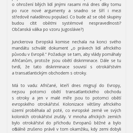
o ohrožení bílých lidí jinými rasami má dnes díky tomu
po ruce nové argumenty a snadno se šíří i mezi
středově naladěnou populací. Co bude až se obě skupiny
budou cítit oběťmi systémové nespravedlnosti?
Občanská válka po vzoru Jugoslávie?)
Junckerova Evropská komise nechala na konci svého
mandátu schválit dokument „o právech lidí afrického
původu v Evropě.“ Požaduje se tam, aby vlády pomáhaly
Afričanům, protože jsou obětí diskriminace. Dále se tu
tvrdí, že tato diskriminace souvisí s otrokářstvím
a transatlantickým obchodem s otroky.
Má to vadu: Afričané, kteří dnes migrují do Evropy,
nejsou potomci obětí transatlantického obchodu
s otroky a jen v malé míře jsou to potomci obětí
evropského otrokářství. Kolonizace většiny afrického
území proběhala až poté, co evropské země ve svých
koloniích otrokářství zrušily. V mnoha afrických zemích
bylo otrokářství do příchodu Evropanů běžné a bylo
oficiálně zrušeno právě v tom okamžiku, kdy zemi dobyli