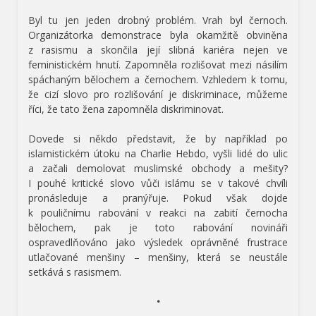
Byl tu jen jeden drobný problém. Vrah byl černoch.
Organizátorka demonstrace byla okamžitě obviněna
z rasismu a skončila její slibná kariéra nejen ve
feministickém hnutí. Zapomněla rozlišovat mezi násilím
spáchaným bělochem a černochem. Vzhledem k tomu,
že cizí slovo pro rozlišování je diskriminace, můžeme
říci, že tato žena zapomněla diskriminovat.
Dovede si někdo představit, že by například po
islamistickém útoku na Charlie Hebdo, vyšli lidé do ulic
a začali demolovat muslimské obchody a mešity?
I pouhé kritické slovo vůči islámu se v takové chvíli
pronásleduje a pranýřuje. Pokud však dojde
k pouličnímu rabování v reakci na zabití černocha
bělochem, pak je toto rabování novináři
ospravedlňováno jako výsledek oprávněné frustrace
utlačované menšiny – menšiny, která se neustále
setkává s rasismem.
•