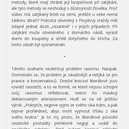
metody, které mají chránit její bezpečnost při zatýkání,
ale tyto metody se neshodují s důstojností člověka. Proč
vůbec má zatýkaný ležet na zemi, jestliže u sebe nemá
žádnou zbraň? Policista obviněný z Floydovy vraždy měl
údajně jednat dosti „razantně“ i v jiných případech. Při
zatýkání muže obviněného z domácího násilí, vyrazil
dveře do koupelny a střelil dotyčného do břicha. Za
tento zásah byl vyznamenán.
•
Těmito úvahami nezlehčuji problém rasismu. Naopak.
Domnívám se, že problém je závažnější a netýká se jen
pravice a konzervativců. Dnešní levicoví liberálové jsou
rovněž rasističtí, a to ve formě, ve které nejsou schopni
svůj rasismus reflektovat, neboť ho maskují
deklarovaným antirasismem. Hodí se na ně Ježíšův
výrok: „Pokrytče, nejprve vyjmi ze svého oka trám, a pak
teprve prohlédneš, abys mohl vyjmout třísku z oka
svého bratra.“ Je to mj. proto, že liberálové původní
rasistické postuláty primitivně negují a uvádí do