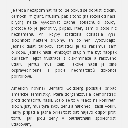
Je třeba nezapomínat na to, že pokud se dopustí zločinu
černoch, migrant, muslim, pak z toho (na rozdíl od násilí
bílých) nelze vyvozovat žádné zobecňující soudy,
protože to je jednotlivý případ, který sám o sobě nic
neznamená. Ani kdyby statistika dokázala vyšší
zločinnost některé skupiny, ani to není vypovídající.
Jednak dělat takovou statistiku je už rasismus sám
o sobě. Jednak násilí etnických skupin má být naopak
důkazem jejich frustrace z diskriminace a rasového
útlaku, jemuž musí čelit. Takové násilí je plně
ospravedlnitelné a podle neomarxistů dokonce
pokrokové.
Americký novinář Bernard Goldberg popisuje případ
americké feministky, která zorganizovala demonstraci
proti domácímu násilí. Stalo se to v reakci na konkrétní
zločin. Jistý muž týral svou ženu a nakonec ji zabil. Vcelku
jasný případ a jasná příležitost dát najevo odpor proti
tomu, jak jsou ženy v patriarchální společnosti
utlačovány.