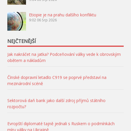
Etiopie je na prahu dalšího konfliktu
9:02
06 Srp 2026
NEJČTENĚJŠÍ
Jak nakráčet na jatka? Podceňování války vede k obrovským
obětem a nákladům
Čínské dopravní letadlo C919 se poprvé představí na
mezinárodní scéně
Sektorová daň bank jako další zdroj příjmů státního
rozpočtu?
Evropští diplomaté tajně jednali s Ruskem o podmínkách
míru války na Ukrajině