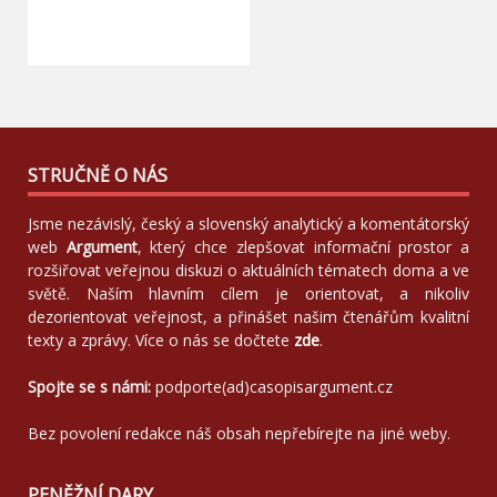
STRUČNĚ O NÁS
Jsme nezávislý, český a slovenský analytický a komentátorský
web
Argument
, který chce zlepšovat informační prostor a
rozšiřovat veřejnou diskuzi o aktuálních tématech doma a ve
světě. Naším hlavním cílem je orientovat, a nikoliv
dezorientovat veřejnost, a přinášet našim čtenářům kvalitní
texty a zprávy. Více o nás se dočtete
zde
.
Spojte se s námi:
podporte(ad)casopisargument.cz
Bez povolení redakce náš obsah nepřebírejte na jiné weby.
PENĚŽNÍ DARY