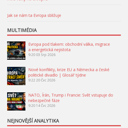
Jak se nám ta Evropa sbližuje
MULTIMÉDIA
Evropa pod tlakem: obchodní válka, migrace
a energetická nejistota
9:20
03 Srp 2026
Nové konflikty, krize EU a Německa a české
politické divadlo | Glosář týdne
9:22
20 Čvc 2026
NATO, Írán, Trump i Francie: Svět vstupuje do
nebezpečné fáze
9:20
14 Čvc 2026
NEJNOVĚJŠÍ ANALYTIKA