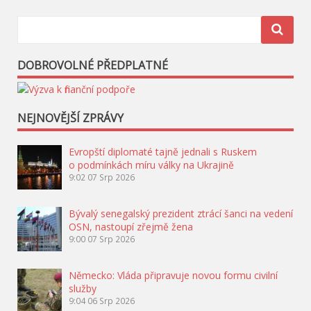
DOBROVOLNÉ PŘEDPLATNÉ
NEJNOVĚJŠÍ ZPRÁVY
Evropští diplomaté tajně jednali s Ruskem
o podmínkách míru války na Ukrajině
9:02
07 Srp 2026
Bývalý senegalský prezident ztrácí šanci na vedení
OSN, nastoupí zřejmě žena
9:00
07 Srp 2026
Německo: Vláda připravuje novou formu civilní
služby
9:04
06 Srp 2026