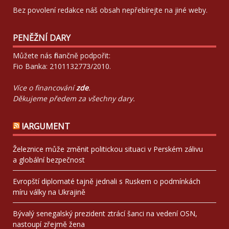
Bez povolení redakce náš obsah nepřebírejte na jiné weby.
PENĚŽNÍ DARY
Můžete nás finančně podpořit:
Fio Banka: 2101132773/2010.
Více o financování
zde
.
Děkujeme předem za všechny dary.
!ARGUMENT
Železnice může změnit politickou situaci v Perském zálivu
a globální bezpečnost
Evropští diplomaté tajně jednali s Ruskem o podmínkách
míru války na Ukrajině
Bývalý senegalský prezident ztrácí šanci na vedení OSN,
nastoupí zřejmě žena