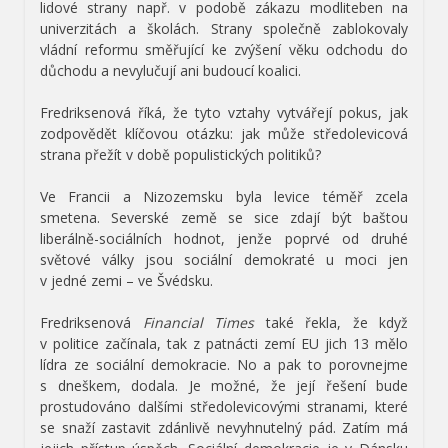
lidové strany např. v podobě zákazu modliteben na
univerzitách a školách. Strany společně zablokovaly
vládní reformu směřující ke zvýšení věku odchodu do
důchodu a nevylučují ani budoucí koalici.
Fredriksenová říká, že tyto vztahy vytvářejí pokus, jak
zodpovědět klíčovou otázku: jak může středolevicová
strana přežít v době populistických politiků?
Ve Francii a Nizozemsku byla levice téměř zcela
smetena. Severské země se sice zdají být baštou
liberálně-sociálních hodnot, jenže poprvé od druhé
světové války jsou sociální demokraté u moci jen
v jedné zemi – ve Švédsku.
Fredriksenová
Financial Times
také řekla, že když
v politice začínala, tak z patnácti zemí EU jich 13 mělo
lídra ze sociální demokracie. No a pak to porovnejme
s dneškem, dodala. Je možné, že její řešení bude
prostudováno dalšími středolevicovými stranami, které
se snaží zastavit zdánlivě nevyhnutelný pád. Zatím má