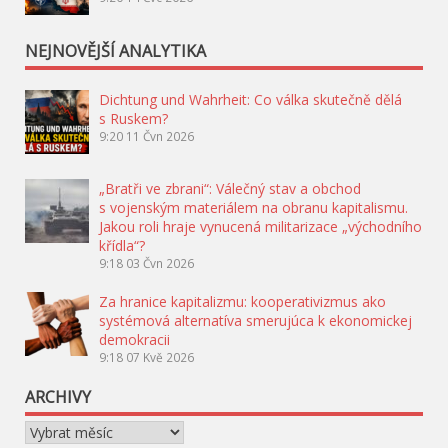
NEJNOVĚJŠÍ ANALYTIKA
Dichtung und Wahrheit: Co válka skutečně dělá
s Ruskem?
9:20
11 Čvn 2026
„Bratři ve zbrani“: Válečný stav a obchod
s vojenským materiálem na obranu kapitalismu.
Jakou roli hraje vynucená militarizace „východního
křídla“?
9:18
03 Čvn 2026
Za hranice kapitalizmu: kooperativizmus ako
systémová alternatíva smerujúca k ekonomickej
demokracii
9:18
07 Kvě 2026
ARCHIVY
Archivy