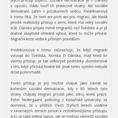
jejich přístup úspěch. Sociální demokracie je v Dánsku
v opozici, vládu tvoří tři pravicové strany. Ale sociální
demokraté zatím v průzkumech vedou. Fredriksenová
k tomu říká, že není ani proti ani pro migraci, ale hledá
prostě realistický přístup v zemi, která má velký sociální
stát. Dánsko přijalo méně imigrantů než Švédsko a je již
drahně skeptické ohledně výhod, které to může přinést.
Migrační krize vedla k přísným pravidlům.
Fredriksenová k tomu zdůrazňuje, že když migranti
vstoupí do Švédska, Norska či Dánska, mají hned ke
všemu přístup…Je tak velkorysé podmínky zkombinovat
s tím, když přichází hodně lidí. Jinak tento systém nebude
držet pohromadě.
Tento přístup je prý možné chápat jako návrat ke
kořenům sociální demokracie, kdy v 80. letech tyto
strany chápaly imigraci prostě jako zdroj levné práce.
Peter Nedergaard, politolog z Kodaňské univerzity, se
domnívá, že v příštích třech čtyřech letech uvidíme
v severských zemích posun k restriktivnějšímu přístupu.
A to je také jediná šance, jak se mohou němečtí sociální