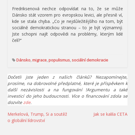
Fredriksenová nechce odpovídat na to, že se může
Dánsko stát vzorem pro evropskou levici, ale přesně ví,
kde se stala chyba. „Co je nejdůležitějšího na tom, být
sociálně demokratickou stranou – to je být významný.
Jste schopni najít odpovědi na problémy, kterým lidé
čelí?“
Dánsko
,
migrace
,
populismus
,
sociální demokracie
Dočetli jste jeden z našich článků? Nezapomínejte,
prosíme, na dobrovolné předplatné, které je příspěvkem k
další nezávislosti a na fungování !Argumentu a také
investicí do jeho budoucnosti. Více o financování zdola se
dozvíte
zde
.
Navigace
Merkelová, Trump, Si a soutěž
Jak se kalila CETA
o globální lídrovství
pro
příspěvek