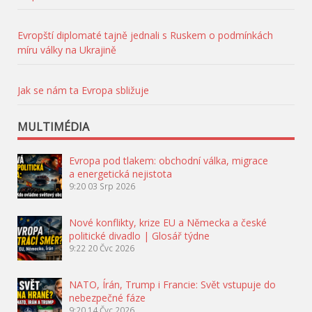
Evropští diplomaté tajně jednali s Ruskem o podmínkách
míru války na Ukrajině
Jak se nám ta Evropa sbližuje
MULTIMÉDIA
Evropa pod tlakem: obchodní válka, migrace
a energetická nejistota
9:20
03 Srp 2026
Nové konflikty, krize EU a Německa a české
politické divadlo | Glosář týdne
9:22
20 Čvc 2026
NATO, Írán, Trump i Francie: Svět vstupuje do
nebezpečné fáze
9:20
14 Čvc 2026