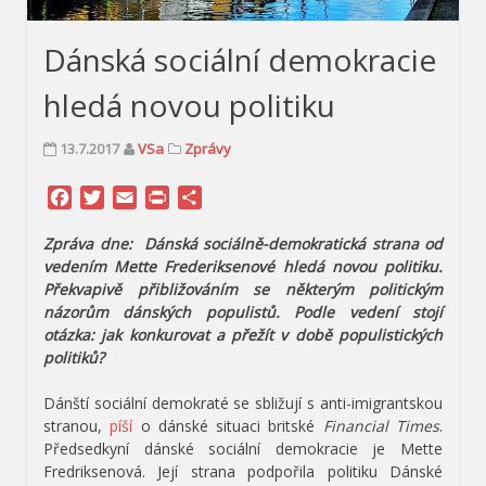
Dánská sociální demokracie
hledá novou politiku
13.7.2017
VSa
Zprávy
Facebook
Twitter
Email
Print
Share
Zpráva dne: Dánská sociálně-demokratická strana od
vedením Mette Frederiksenové hledá novou politiku.
Překvapivě přibližováním se některým politickým
názorům dánských populistů. Podle vedení stojí
otázka: jak konkurovat a přežít v době populistických
politiků?
Dánští sociální demokraté se sbližují s anti-imigrantskou
stranou,
píší
o dánské situaci britské
Financial Times
.
Předsedkyní dánské sociální demokracie je Mette
Fredriksenová. Její strana podpořila politiku Dánské