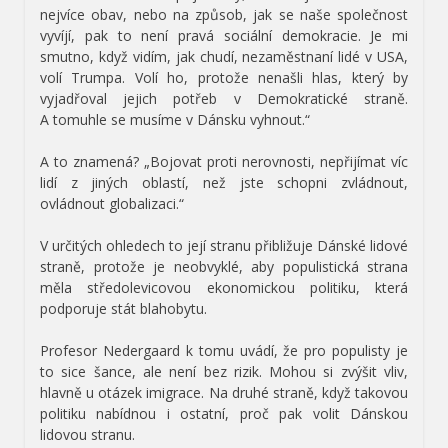
nejvíce obav, nebo na způsob, jak se naše společnost
vyvíjí, pak to není pravá sociální demokracie. Je mi
smutno, když vidím, jak chudí, nezaměstnaní lidé v USA,
volí Trumpa. Volí ho, protože nenašli hlas, který by
vyjadřoval jejich potřeb v Demokratické straně.
A tomuhle se musíme v Dánsku vyhnout.“
A to znamená?
„Bojovat proti nerovnosti, nepřijímat víc
lidí z jiných oblastí, než jste schopni zvládnout,
ovládnout globalizaci.“
V určitých ohledech to její stranu přibližuje Dánské lidové
straně, protože je neobvyklé, aby populistická strana
měla středolevicovou ekonomickou politiku, která
podporuje stát blahobytu.
Profesor Nedergaard k tomu uvádí, že pro populisty je
to sice šance, ale není bez rizik. Mohou si zvýšit vliv,
hlavně u otázek imigrace. Na druhé straně, když takovou
politiku nabídnou i ostatní, proč pak volit Dánskou
lidovou stranu.