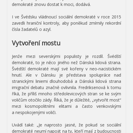
demokraté znovu dostat k moci, dodává.
I ve Švédsku vládnoucí sociální demokraté v roce 2015
zavedli hraniční kontroly, aby poněkud zmírnily rekordní
čísla žadatelů o azyl.
Vytvoření mostu
Jenže mezi severskými populisty je rozdíl. Švédští
demokraté, to je něco jiného než Dánská lidová strana.
Švédští demokraté mají své kořeny v neo-nacistickém
hnutí. Ale v Dánsku je představa spolupráce nad
stranickými liniemi dlouhodobá a Dánská lidová strana
imigrační debatu značně ovlivnila. Fredriksenová k tomu
říká, že příliš mnoho středolevicových stran se ke svým
voličům otočilo zády. Říká, že je důležité, „vytvořit most“
mezi kosmopolitními elitami a často venkovskými
a nespokojenými voliči.
Uvádí také: „Je naprosto jasné, že pokud se sociální
demokraté neumí napojit na ty, kteří mají z budoucnosti