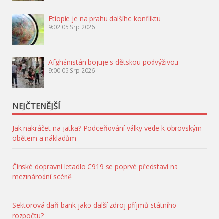
Etiopie je na prahu dalšího konfliktu
9:02
06 Srp 2026
Afghánistán bojuje s dětskou podvýživou
9:00
06 Srp 2026
NEJČTENĚJŠÍ
Jak nakráčet na jatka? Podceňování války vede k obrovským
obětem a nákladům
Čínské dopravní letadlo C919 se poprvé představí na
mezinárodní scéně
Sektorová daň bank jako další zdroj příjmů státního
rozpočtu?