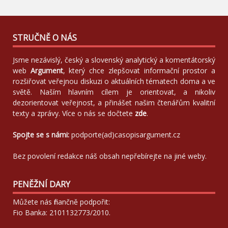
STRUČNĚ O NÁS
Jsme nezávislý, český a slovenský analytický a komentátorský
web
Argument
, který chce zlepšovat informační prostor a
rozšiřovat veřejnou diskuzi o aktuálních tématech doma a ve
světě. Naším hlavním cílem je orientovat, a nikoliv
dezorientovat veřejnost, a přinášet našim čtenářům kvalitní
texty a zprávy. Více o nás se dočtete
zde
.
Spojte se s námi:
podporte(ad)casopisargument.cz
Bez povolení redakce náš obsah nepřebírejte na jiné weby.
PENĚŽNÍ DARY
Můžete nás finančně podpořit:
Fio Banka: 2101132773/2010.