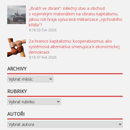
„Bratři ve zbrani“: Válečný stav a obchod
s vojenským materiálem na obranu kapitalismu.
Jakou roli hraje vynucená militarizace „východního
křídla“?
9:18
03 Čvn 2026
Za hranice kapitalizmu: kooperativizmus ako
systémová alternatíva smerujúca k ekonomickej
demokracii
9:18
07 Kvě 2026
ARCHIVY
Archivy
RUBRIKY
Rubriky
AUTOŘI