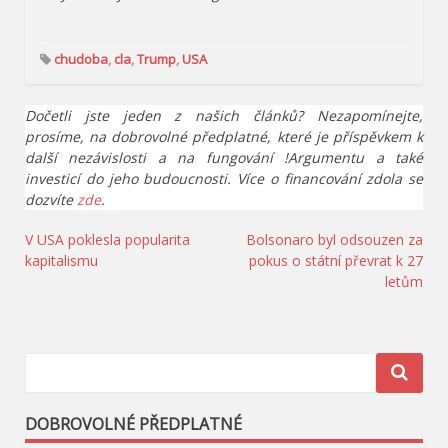
chudoba
,
cla
,
Trump
,
USA
Dočetli jste jeden z našich článků? Nezapomínejte,
prosíme, na dobrovolné předplatné, které je příspěvkem k
další nezávislosti a na fungování !Argumentu a také
investicí do jeho budoucnosti. Více o financování zdola se
dozvíte
zde
.
Navigace
V USA poklesla popularita
Bolsonaro byl odsouzen za
kapitalismu
pokus o státní převrat k 27
pro
letům
příspěvek
DOBROVOLNÉ PŘEDPLATNÉ