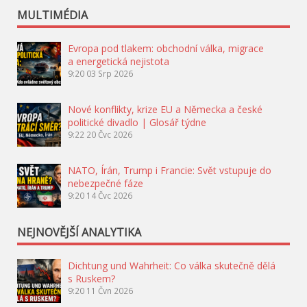
MULTIMÉDIA
Evropa pod tlakem: obchodní válka, migrace
a energetická nejistota
9:20
03 Srp 2026
Nové konflikty, krize EU a Německa a české
politické divadlo | Glosář týdne
9:22
20 Čvc 2026
NATO, Írán, Trump i Francie: Svět vstupuje do
nebezpečné fáze
9:20
14 Čvc 2026
NEJNOVĚJŠÍ ANALYTIKA
Dichtung und Wahrheit: Co válka skutečně dělá
s Ruskem?
9:20
11 Čvn 2026