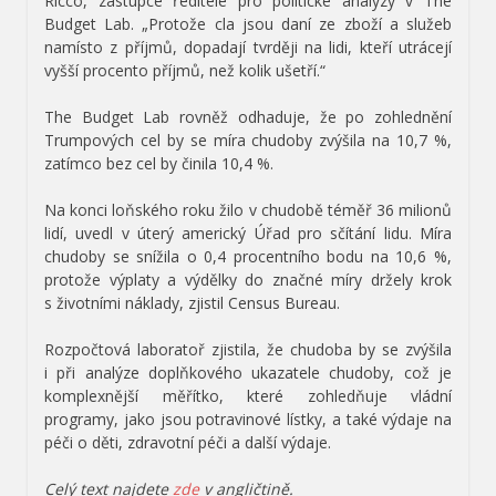
Ricco, zástupce ředitele pro politické analýzy v The
Budget Lab. „Protože cla jsou daní ze zboží a služeb
namísto z příjmů, dopadají tvrději na lidi, kteří utrácejí
vyšší procento příjmů, než kolik ušetří.“
The Budget Lab rovněž odhaduje, že po zohlednění
Trumpových cel by se míra chudoby zvýšila na 10,7 %,
zatímco bez cel by činila 10,4 %.
Na konci loňského roku žilo v chudobě téměř 36 milionů
lidí, uvedl v úterý americký Úřad pro sčítání lidu. Míra
chudoby se snížila o 0,4 procentního bodu na 10,6 %,
protože výplaty a výdělky do značné míry držely krok
s životními náklady, zjistil Census Bureau.
Rozpočtová laboratoř zjistila, že chudoba by se zvýšila
i při analýze doplňkového ukazatele chudoby, což je
komplexnější měřítko, které zohledňuje vládní
programy, jako jsou potravinové lístky, a také výdaje na
péči o děti, zdravotní péči a další výdaje.
Celý text najdete
zde
v angličtině.