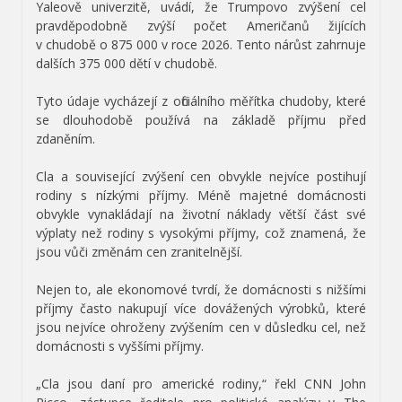
Yaleově univerzitě, uvádí, že Trumpovo zvýšení cel
pravděpodobně zvýší počet Američanů žijících
v chudobě o 875 000 v roce 2026. Tento nárůst zahrnuje
dalších 375 000 dětí v chudobě.
Tyto údaje vycházejí z oficiálního měřítka chudoby, které
se dlouhodobě používá na základě příjmu před
zdaněním.
Cla a související zvýšení cen obvykle nejvíce postihují
rodiny s nízkými příjmy. Méně majetné domácnosti
obvykle vynakládají na životní náklady větší část své
výplaty než rodiny s vysokými příjmy, což znamená, že
jsou vůči změnám cen zranitelnější.
Nejen to, ale ekonomové tvrdí, že domácnosti s nižšími
příjmy často nakupují více dovážených výrobků, které
jsou nejvíce ohroženy zvýšením cen v důsledku cel, než
domácnosti s vyššími příjmy.
„Cla jsou daní pro americké rodiny,“ řekl CNN John