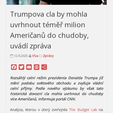
Trumpova cla by mohla
uvrhnout téměř milion
Američanů do chudoby,
uvádí zpráva
12.9.2025
VSa
Zprávy
Facebook
Twitter
Email
Print
Share
Rozsáhlý celní režim prezidenta Donalda Trumpa již
mění podobu světového obchodu a zvyšuje vládní
celní příjmy. Podle nového výzkumu by však tato
historická dovozní cla mohla uvrhnout do chudoby
více Američanů, informuje portál CNN.
Analýza, kterou v úterý zveřejnila
The Budget Lab
na