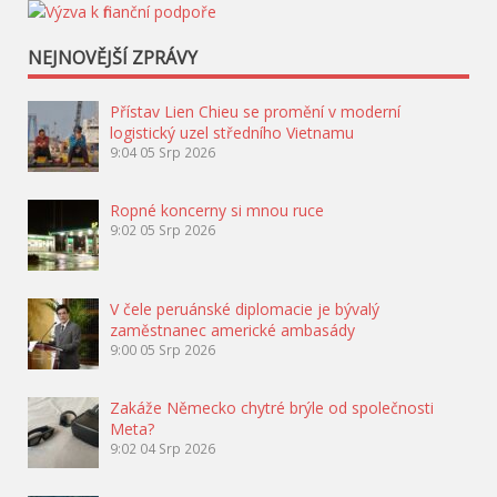
NEJNOVĚJŠÍ ZPRÁVY
Přístav Lien Chieu se promění v moderní
logistický uzel středního Vietnamu
9:04
05 Srp 2026
Ropné koncerny si mnou ruce
9:02
05 Srp 2026
V čele peruánské diplomacie je bývalý
zaměstnanec americké ambasády
9:00
05 Srp 2026
Zakáže Německo chytré brýle od společnosti
Meta?
9:02
04 Srp 2026