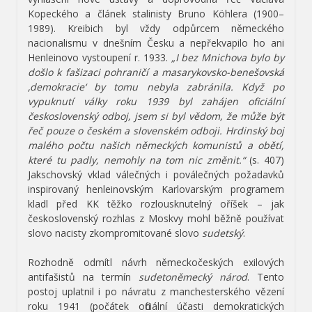
Kopeckého a článek stalinisty Bruno Köhlera (1900–
1989). Kreibich byl vždy odpůrcem německého
nacionalismu v dnešním Česku a nepřekvapilo ho ani
Henleinovo vystoupení r. 1933.
„I bez Mnichova bylo by
došlo k fašizaci pohraničí a masarykovsko-benešovská
‚demokracie‘ by tomu nebyla zabránila. Když po
vypuknutí války roku 1939 byl zahájen oficiální
československý odboj, jsem si byl vědom, že může být
řeč pouze o českém a slovenském odboji. Hrdinský boj
malého počtu našich německých komunistů a obětí,
které tu padly, nemohly na tom nic změnit.“
(s. 407)
Jakschovský vklad válečných i poválečných požadavků
inspirovaný henleinovským Karlovarským programem
kladl před KK těžko rozlousknutelný oříšek – jak
československý rozhlas z Moskvy mohl běžně používat
slovo nacisty zkompromitované slovo
sudetský
.
Rozhodně odmítl návrh německočeských exilových
antifašistů na termín
sudetoněmecký národ
. Tento
postoj uplatnil i po návratu z manchesterského vězení
roku 1941 (počátek oficiální účasti demokratických