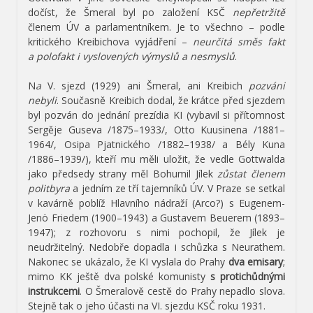
dočíst, že Šmeral byl po založení KSČ
nepřetržitě
členem ÚV a parlamentníkem. Je to všechno – podle
kritického Kreibichova vyjádření –
neurčitá směs fakt
a polofakt i vyslovených výmyslů a nesmyslů
.
N
a
V. sjezd (1929) ani Šmeral, ani Kreibich
pozváni
nebyli
. Současně Kreibich dodal, že krátce před sjezdem
byl pozván do jednání prezídia KI (vybavil si přítomnost
Sergěje Guseva /1875–1933/, Otto Kuusinena /1881–
1964/, Osipa Pjatnického /1882–1938/ a Bély Kuna
/1886–1939/), kteří mu měli uložit, že vedle Gottwalda
jako předsedy strany měl Bohumil Jílek
zůstat členem
politbyra
a jedním ze tří tajemníků ÚV. V Praze se setkal
v kavárně poblíž Hlavního nádraží (Arco?) s Eugenem-
Jenö Friedem (1900–1943) a Gustavem Beuerem (1893–
1947); z rozhovoru s nimi pochopil, že Jílek je
neudržitelný. Nedobře dopadla i schůzka s Neurathem.
Nakonec se ukázalo, že KI vyslala do Prahy
dva emisary
;
mimo KK ještě dva polské komunisty
s protichůdnými
instrukcemi
. O Šmeralově cestě do Prahy nepadlo slova.
Stejně tak o jeho účasti na VI. sjezdu KSČ roku 1931.