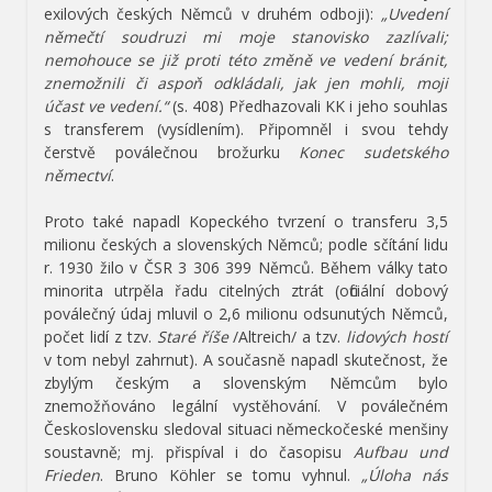
exilových českých Němců v druhém odboji):
„Uvedení
němečtí soudruzi mi moje stanovisko zazlívali;
nemohouce se již proti této změně ve vedení bránit,
znemožnili či aspoň odkládali, jak jen mohli, moji
účast ve vedení.“
(s. 408) Předhazovali KK i jeho souhlas
s transferem (vysídlením). Připomněl i svou tehdy
čerstvě poválečnou brožurku
Konec sudetského
němectví
.
Proto také napadl Kopeckého tvrzení o transferu 3,5
milionu českých a slovenských Němců; podle sčítání lidu
r. 1930 žilo v ČSR 3 306 399 Němců. Během války tato
minorita utrpěla řadu citelných ztrát (oficiální dobový
poválečný údaj mluvil o 2,6 milionu odsunutých Němců,
počet lidí z tzv.
Staré říše
/Altreich/ a tzv.
lidových hostí
v tom nebyl zahrnut). A současně napadl skutečnost, že
zbylým českým a slovenským Němcům bylo
znemožňováno legální vystěhování. V poválečném
Československu sledoval situaci německočeské menšiny
soustavně; mj. přispíval i do časopisu
Aufbau und
Frieden
. Bruno Köhler se tomu vyhnul.
„Úloha nás