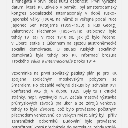
z renegáta v první oběť kultu osobnosti. První výrazné
datum, které KK utkvělo v paměti, byl amsterodamský
kongres Socialistické internacionály v době rusko–
japonské války (1904), na němž si veřejně podali ruce
Japonec Sen Katajama (1859–1933) a Rus Georgij
Valentinovič Plechanov (1856–1918; Kreibichovi bylo
tehdy 19 let). V roce 1910 se, jak již bylo řečeno,
v Liberci setkal s Čičerinem na sjezdu austroněmecké
sociální demokracie. O situaci ruských sociálních
demokratů byla tehdy pro KK informací brožura
Trockého
Válka a Internacionála
z roku 1914
.
Vzpomínka na první sovětský pětiletý plán je pro KK
spojena společným moskevským pobytem se
Šmeralem. Po obsáhlé veřejné diskusi byl schválen XVI.
konferencí VKS (b) v dubnu 1929. Byly tu i kritické
stránky, např. vyznívající NEP. Začala masová výstavba
průmyslových závodů (na úkor a ze zdrojů venkova;
tehdy to byla
danost
), což bylo provázeno početným
přechodem venkovanů do velkých měst. Silný byl i příliv
zahraničních odborníků. Budování bylo provázeno
ostražitostí, která přecházela do perzekuce; tehdy vznikl-