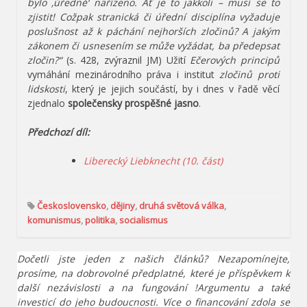
bylo ‚úředně‘ nařízeno. Ať je to jakkoli – musí se to
zjistit! Cožpak stranická či úřední disciplína vyžaduje
poslušnost až k páchání nejhorších zločinů? A jakým
zákonem či usnesením se může vyžádat, ba předepsat
zločin?“
(s. 428, zvýraznil JM) Užití
Ečerových principů
vymáhání mezinárodního práva i institut
zločinů proti
lidskosti
, který je jejich součástí, by i dnes v řadě věcí
zjednalo
společensky prospěšné jasno
.
Předchozí díl:
Liberecký Liebknecht (10. část)
Československo
,
dějiny
,
druhá světová válka
,
komunismus
,
politika
,
socialismus
Dočetli jste jeden z našich článků? Nezapomínejte,
prosíme, na dobrovolné předplatné, které je příspěvkem k
další nezávislosti a na fungování !Argumentu a také
investicí do jeho budoucnosti. Více o financování zdola se