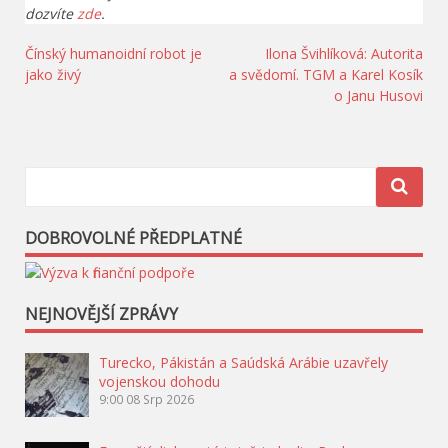
dozvíte
zde
.
Navigace
Čínský humanoidní robot je
Ilona Švihlíková: Autorita
jako živý
a svědomí. TGM a Karel Kosík
pro
o Janu Husovi
příspěvek
DOBROVOLNÉ PŘEDPLATNÉ
NEJNOVĚJŠÍ ZPRÁVY
Turecko, Pákistán a Saúdská Arábie uzavřely
vojenskou dohodu
9:00
08 Srp 2026