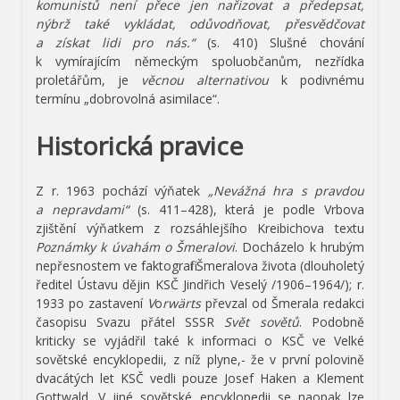
komunistů není přece jen nařizovat a předepsat,
nýbrž také vykládat, odůvodňovat, přesvědčovat
a získat lidi pro nás.“
(s. 410) Slušné chování
k vymírajícím německým spoluobčanům, nezřídka
proletářům, je
věcnou alternativou
k podivnému
termínu „dobrovolná asimilace“.
Historická pravice
Z r. 1963 pochází výňatek
„Nevážná hra s pravdou
a nepravdami“
(s. 411–428), která je podle Vrbova
zjištění výňatkem z rozsáhlejšího Kreibichova textu
Poznámky k úvahám o Šmeralovi
. Docházelo k hrubým
nepřesnostem ve faktografii Šmeralova života (dlouholetý
ředitel Ústavu dějin KSČ Jindřich Veselý /1906–1964/); r.
1933 po zastavení
V
o
rwärts
převzal od Šmerala redakci
časopisu Svazu přátel SSSR
Svět sovětů
. Podobně
kriticky se vyjádřil také k informaci o KSČ ve Velké
sovětské encyklopedii, z níž plyne,- že v první polovině
dvacátých let KSČ vedli pouze Josef Haken a Klement
Gottwald. V jiné sovětské encyklopedii se naopak lze