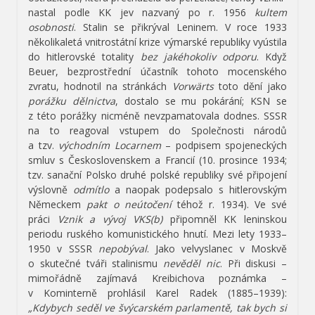
nastal podle KK jev nazvaný po r. 1956
kultem
osobnosti
. Stalin se přikrýval Leninem. V roce 1933
několikaletá vnitrostátní krize výmarské republiky vyústila
do hitlerovské totality
bez jakéhokoliv odporu
. Když
Beuer, bezprostřední účastník tohoto mocenského
zvratu, hodnotil na stránkách
Vorwärts
toto dění jako
porážku dělnictva
, dostalo se mu pokárání; KSN se
z této porážky nicméně nevzpamatovala dodnes. SSSR
na to reagoval vstupem do Společnosti národů
a tzv.
východním Locarnem
– podpisem spojeneckých
smluv s Československem a Francií (10. prosince 1934;
tzv. sanační Polsko druhé polské republiky své připojení
výslovně
odmítlo
a naopak podepsalo s hitlerovským
Německem
pakt o neútočení
téhož r. 1934). Ve své
práci
Vznik a vývoj VKS(b)
připomněl KK leninskou
periodu ruského komunistického hnutí. Mezi lety 1933–
1950 v SSSR
nepobýval
. Jako velvyslanec v Moskvě
o skutečné tváři stalinismu
nevěděl nic
. Při diskusi –
mimořádně zajímavá Kreibichova poznámka –
v Kominterně prohlásil Karel Radek (1885–1939):
„Kdybych seděl ve švýcarském parlamentě, tak bych si