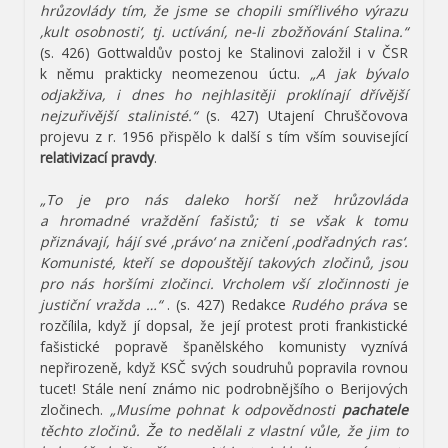
hrůzovlády tím, že jsme se chopili smířlivého výrazu
‚kult osobnosti‘, tj. uctívání, ne-li zbožňování Stalina.“
(s. 426) Gottwaldův postoj ke Stalinovi založil i v ČSR
k němu prakticky neomezenou úctu.
„A
jak bývalo
odjakživa, i dnes ho nejhlasitěji proklínají dřívější
nejzuřivější stalinisté.“
(s. 427) Utajení Chruščovova
projevu z r. 1956 přispělo k další s tím vším související
relativizací pravdy
.
„To je pro nás daleko horší než hrůzovláda
a hromadné vraždění fašistů; ti se však k tomu
přiznávají, hájí své ‚právo‘ na zničení ‚podřadných ras‘.
Komunisté, kteří se dopouštějí takových zločinů, jsou
pro nás horšími zločinci. Vrcholem vší zločinnosti je
justiční vražda …“
. (s. 427) Redakce
Rudého práva
se
rozčílila, když jí dopsal, že její protest proti frankistické
fašistické popravě španělského komunisty vyznívá
nepřirozeně, když KSČ svých soudruhů popravila rovnou
tucet! Stále není známo nic podrobnějšího o Berijových
zločinech.
„Musíme pohnat k odpovědnosti
pachatele
těchto zločinů. Že to nedělali z vlastní vůle, že jim to