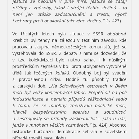
jestliže se neodhalí v plné míře, jestliže se zatají
příčiny a způsoby, jakož i strůjci těchto zločinů – to
není jen otázka zadostiučinění a trestu, nýbrž
i ochrany proti opakování takového zločinu.“
(s. 423)
Ve třicátých letech byla situace v SSSR
obdobná
.
Kreibich byl tehdy na zájezdu v textilním závodu, kde
pracovala skupina německočeských komunistů, jež se
vystěhovala do SSSR. Z debaty s nimi se dozvěděl, že
v tzv. kolektivizaci bylo nutno sahat i k násilným
prostředkům zejména v boji proti Stolypinem vytvořené
třídě tak řečených
kulaků
. Obdobný boj byl sváděn
s pravoslavnou církví. Hodně tu působily tradice
z carských dob.
„Na Solověckých ostrovech v Bílém
moři byl velký koncentrační tábor. Přepětí sil na poli
industrializace a nemálo případů záškodnictví vedlo
k tomu, že se mnohdy zneužívalo politické moci,
hlavně bezpečnostního aparátu a soudnictví,
a sestrojovaly se případy ‚záškodnictví‘
–
jako u nás,
jenže v mnohem větších rozměrech.“
(s. 424) Absence
historické buržoazní demokracie sehrála v sovětském
případě rovněž svou úlohu.