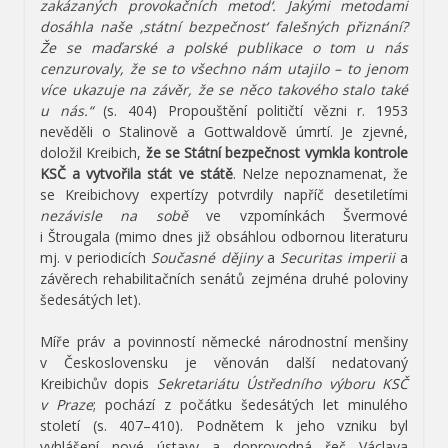
zakázaných provokačních metod‘. Jakými metodami
dosáhla naše ‚státní bezpečnost‘ falešných přiznání?
Že se maďarské a polské publikace o tom u nás
cenzurovaly, že se to všechno nám utajilo – to jenom
více ukazuje na závěr, že se něco takového stalo také
u nás.“
(s. 404) Propouštění političtí vězni r. 1953
nevěděli o Stalinově a Gottwaldově úmrtí. Je zjevné,
doložil Kreibich,
že se Státní bezpečnost vymkla kontrole
KSČ a vytvořila stát ve státě
. Nelze nepoznamenat, že
se Kreibichovy expertízy potvrdily napříč desetiletími
nezávisle na sobě
ve vzpomínkách Švermové
i Štrougala (mimo dnes již obsáhlou odbornou literaturu
mj. v periodicích
Současné dějiny
a
Securitas imperii
a
závěrech rehabilitačních senátů zejména druhé poloviny
šedesátých let).
Míře práv a povinností německé národnostní menšiny
v Československu je věnován další nedatovaný
Kreibichův dopis
Sekretariátu Ústředního výboru KSČ
v Praze
; pochází z počátku šedesátých let minulého
století (s. 407–410). Podnětem k jeho vzniku byl
vyhlášení nové ústavy a doprovodná řeč Václava