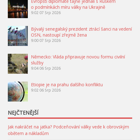
Evropští diplomaté tajně jednali s Ruskem
o podmínkách míru války na Ukrajině
9:02
07 Srp 2026
Bývalý senegalský prezident ztrácí šanci na vedení
OSN, nastoupí zřejmě žena
9:00
07 Srp 2026
Německo: Vláda připravuje novou formu civilní
služby
9:04
06 Srp 2026
Etiopie je na prahu dalšího konfliktu
9:02
06 Srp 2026
NEJČTENĚJŠÍ
Jak nakráčet na jatka? Podceňování války vede k obrovským
obětem a nákladům