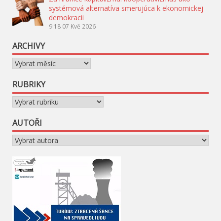
systémová alternatíva smerujúca k ekonomickej
demokracii
9:18
07 Kvě 2026
ARCHIVY
Archivy
RUBRIKY
Rubriky
AUTOŘI