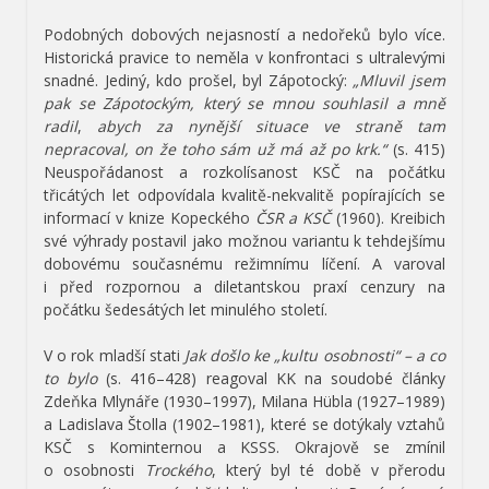
Podobných dobových nejasností a nedořeků bylo více.
Historická pravice to neměla v konfrontaci s ultralevými
snadné. Jediný, kdo prošel, byl Zápotocký:
„Mluvil jsem
pak se Zápotockým, který se mnou souhlasil a mně
radil
,
abych za nynější situace ve straně tam
nepracoval, on že toho sám už má až po krk.“
(s. 415)
Neuspořádanost a rozkolísanost KSČ na počátku
třicátých let odpovídala kvalitě-nekvalitě popírajících se
informací v knize Kopeckého
ČSR a KSČ
(1960). Kreibich
své výhrady postavil jako možnou variantu k tehdejšímu
dobovému současnému režimnímu líčení. A varoval
i před rozpornou a diletantskou praxí cenzury na
počátku šedesátých let minulého století.
V o rok mladší stati
Jak došlo ke „kultu osobnosti“ – a co
to bylo
(s. 416–428) reagoval KK na soudobé články
Zdeňka Mlynáře (1930–1997), Milana Hübla (1927–1989)
a Ladislava Štolla (1902–1981), které se dotýkaly vztahů
KSČ s Kominternou a KSSS. Okrajově se zmínil
o osobnosti
Trockého
, který byl té době v přerodu