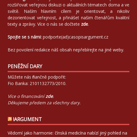
rozšiřovat veřejnou diskuzi o aktuálních tématech doma a ve
světě. Naším hlavním cílem je orientovat, a nikoliv
dezorientovat veřejnost, a přinášet našim čtenářům kvalitní
texty a zprávy. Více o nás se dočtete
zde
.
Spojte se s námi:
podporte(ad)casopisargument.cz
Bez povolení redakce náš obsah nepřebírejte na jiné weby.
PENĚŽNÍ DARY
Můžete nás finančně podpořit:
Fio Banka: 2101132773/2010.
Více o financování
zde
.
Děkujeme předem za všechny dary.
!ARGUMENT
Vědomí jako harmonie: čínská medicína nabízí jiný pohled na