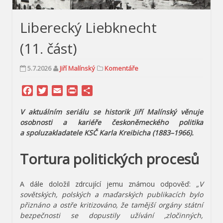
Liberecký Liebknecht
(11. část)
5.7.2026
Jiří Malínský
Komentáře
Facebook
Twitter
Email
Print
Share
V aktuálním seriálu se historik Jiří Malínský věnuje
osobnosti a kariéře českoněmeckého politika
a spoluzakladatele KSČ Karla Kreibicha (1883–1966).
Tortura politických procesů
A dále doložil zdrcující jemu známou odpověď:
„V
sovětských, polských a maďarských publikacích bylo
přiznáno a ostře kritizováno, že tamější orgány státní
bezpečnosti se dopustily užívání ‚zločinných,