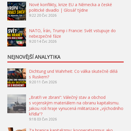
Nové konflikty, krize EU a Německa a české
politické divadlo | Glosář týdne
9:22
20 Čvc 2026
NATO, Írán, Trump i Francie: Svět vstupuje do
nebezpečné fáze
9:20
14 Čvc 2026
NEJNOVĚJŠÍ ANALYTIKA
Dichtung und Wahrheit: Co válka skutečně dělá
s Ruskem?
9:20
11 Čvn 2026
„Bratři ve zbrani“: Válečný stav a obchod
s vojenským materiálem na obranu kapitalismu.
Jakou roli hraje vynucená militarizace „východního
křídla“?
9:18
03 Čvn 2026
Za hranice kapitalizmu: kooperativizmus ako