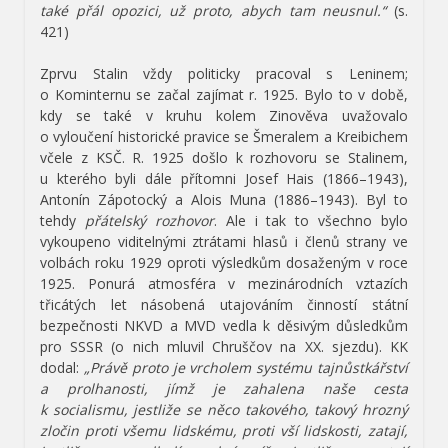
také přál opozici, už proto, abych tam neusnul.“
(s.
421)
Zprvu Stalin vždy politicky pracoval s Leninem;
o Kominternu se začal zajímat r. 1925. Bylo to v době,
kdy se také v kruhu kolem Zinověva uvažovalo
o vyloučení historické pravice se Šmeralem a Kreibichem
včele z KSČ. R. 1925 došlo k rozhovoru se Stalinem,
u kterého byli dále přítomni Josef Hais (1866–1943),
Antonín Zápotocký a Alois Muna (1886–1943). Byl to
tehdy
přátelský rozhovor
. Ale i tak to všechno bylo
vykoupeno viditelnými ztrátami hlasů i členů strany ve
volbách roku 1929 oproti výsledkům dosaženým v roce
1925. Ponurá atmosféra v mezinárodních vztazích
třicátých let násobená utajováním činností státní
bezpečnosti NKVD a MVD vedla k děsivým důsledkům
pro SSSR (o nich mluvil Chruščov na XX. sjezdu). KK
dodal:
„Právě proto je vrcholem systému tajnůstkářství
a prolhanosti, jímž je zahalena naše cesta
k socialismu, jestliže se něco takového, takový hrozný
zločin proti všemu lidskému, proti vší lidskosti, zatají,