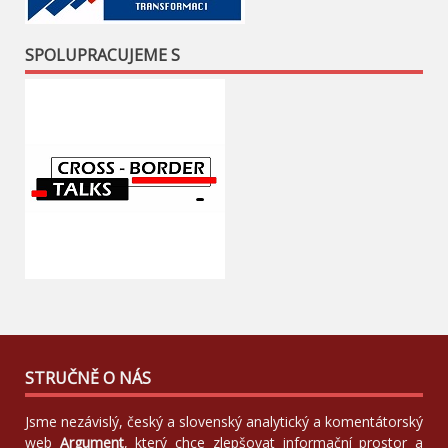
SPOLUPRACUJEME S
STRUČNĚ O NÁS
Jsme nezávislý, český a slovenský analytický a komentátorský
web
Argument
, který chce zlepšovat informační prostor a