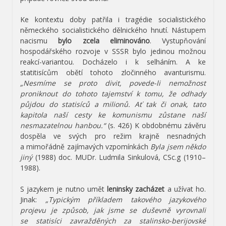
Ke kontextu doby patřila i tragédie socialistického
německého socialistického dělnického hnutí. Nástupem
nacismu
bylo zcela eliminováno
. Vystupňování
hospodářského rozvoje v SSSR bylo jedinou možnou
reakcí-variantou. Docházelo i k selháním. A ke
statitisícům obětí tohoto zločinného avanturismu.
„Nesmíme se proto divit, povede-li nemožnost
proniknout do tohoto tajemství k tomu, že odhady
půjdou do statisíců a milionů. Ať tak či onak, tato
kapitola naší cesty ke komunismu zůstane naší
nesmazatelnou hanbou.“
(s. 426) K obdobnému závěru
dospěla ve svých pro režim krajně nesnadných
a mimořádně zajímavých vzpomínkách
Byla jsem někdo
jiný
(1988) doc. MUDr. Ludmila Sinkulová, CSc.g (1910–
1988).
S jazykem je nutno umět
leninsky zacházet
a užívat ho.
Jinak:
„Typickým příkladem takového jazykového
projevu je způsob, jak jsme se duševně vyrovnali
se statisíci zavražděných za stalinsko-berijovské