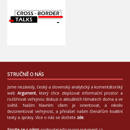
STRUČNĚ O NÁS
Jsme nezávislý, český a slovenský analytický a komentátorský
web
Argument
, který chce zlepšovat informační prostor a
rozšiřovat veřejnou diskuzi o aktuálních tématech doma a ve
světě. Naším hlavním cílem je orientovat, a nikoliv
dezorientovat veřejnost, a přinášet našim čtenářům kvalitní
texty a zprávy. Více o nás se dočtete
zde
.
Spojte se s námi:
podporte(ad)casopisargument.cz