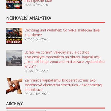
nebezpečné fáze
9:20
14 Čvc 2026
NEJNOVĚJŠÍ ANALYTIKA
Dichtung und Wahrheit: Co válka skutečně dělá
s Ruskem?
9:20
11 Čvn 2026
„Bratři ve zbrani“: Válečný stav a obchod
s vojenským materiálem na obranu kapitalismu.
Jakou roli hraje vynucená militarizace „východního
křídla“?
9:18
03 Čvn 2026
Za hranice kapitalizmu: kooperativizmus ako
systémová alternatíva smerujúca k ekonomickej
demokracii
9:18
07 Kvě 2026
ARCHIVY