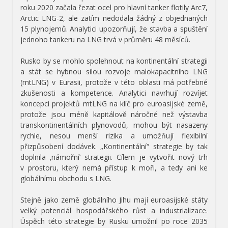
roku 2020 začala řezat ocel pro hlavní tanker flotily Arc7,
Arctic LNG-2, ale zatím nedodala žádný z objednaných
15 plynojemů. Analytici upozorňují, že stavba a spuštění
jednoho tankeru na LNG trvá v průměru 48 měsíců.
Rusko by se mohlo spolehnout na kontinentální strategii
a stát se hybnou silou rozvoje malokapacitního LNG
(mtLNG) v Eurasii, protože v této oblasti má potřebné
zkušenosti a kompetence. Analytici navrhují rozvíjet
koncepci projektů mtLNG na klíč pro euroasijské země,
protože jsou méně kapitálově náročné než výstavba
transkontinentálních plynovodů, mohou být nasazeny
rychle, nesou menší rizika a umožňují flexibilní
přizpůsobení dodávek. „Kontinentální“ strategie by tak
doplnila ‚námořní‘ strategii. Cílem je vytvořit nový trh
v prostoru, který nemá přístup k moři, a tedy ani ke
globálnímu obchodu s LNG.
Stejně jako země globálního Jihu mají euroasijské státy
velký potenciál hospodářského růst a industrializace.
Úspěch této strategie by Rusku umožnil po roce 2035