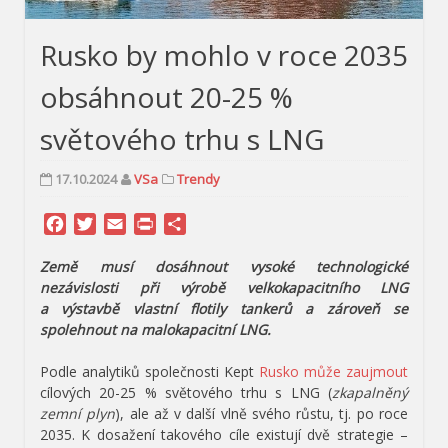
Rusko by mohlo v roce 2035
obsáhnout 20-25 %
světového trhu s LNG
17.10.2024
VSa
Trendy
Facebook
Twitter
Email
Print
Share
Země musí dosáhnout vysoké technologické
nezávislosti při výrobě velkokapacitního LNG
a výstavbě vlastní flotily tankerů a zároveň se
spolehnout na malokapacitní LNG.
Podle analytiků společnosti Kept
Rusko
může
zaujmout
cílových 20-25 % světového trhu s LNG (
zkapalněný
zemní plyn
), ale až v další vlně svého růstu, tj. po roce
2035. K dosažení takového cíle existují dvě strategie –