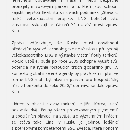
nejlevnější dodavatelé s vlastním nebo bezpečně
pronajatým vozovým parkem a ti, kteří jsou schopni
zajistit největší flexibilitu smluvních podmínek. „Stávající
ruské velkokapacitní projekty LNG bohužel tyto
vlastnosti vykazují je částečně,“ uzavírá nová zpráva
Kept.
Zpráva zdůrazňuje, že Rusko musí dosáhnout
především vysoké technologické nezávislosti při výrobě
velkokapacitního LNG a výstavbě vlastní flotily tankerů.
Pokud uspěje, bude po roce 2035 schopné využít svůj
potenciál na rychle rostoucích trzích globálního Jihu. „V
kontextu globální zelené agendy by právě zemní plyn ve
formě LNG mohl být hlavním palivem pro hospodářský
růst v horizontu do roku 2050,“ domnívá se dále zpráva
Kept.
Lídrem v oblasti stavby tankerů je Jižní Korea, která
postavila dvě třetiny všech provozovaných plynojemů
a speciálních plavidel na světě, ale významným hráčem
se stává také Čína. V Rusku je jedinou loděnicí
s potřebnými kompetencemi SSC Zvezda, která koncem