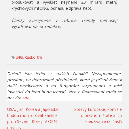
produkovat a vyvážet nejméně 20 miliard metrů
krychlových mtCNG, odhaduje zpráva Kept.
Články zveřejněné v rubrice Trendy nemusejí
vyjadřovat názor redakce.
LNG
,
Rusko
,
trh
Dočetli jste jeden z našich článků? Nezapomínejte,
prosíme, na dobrovolné předplatné, které je příspěvkem k
další nezávislosti a na fungování !Argumentu a také
investicí do jeho budoucnosti. Více o financování zdola se
dozvíte
zde
.
Navigace
USA, Jižní Korea a Japonsko
Správy Európskej komisie
budou monitorovat sankce
o právnom štáte a ich
pro
proti Severní Koreji. V OSN
zneužívanie (3. časť)
příspěvek
narazily