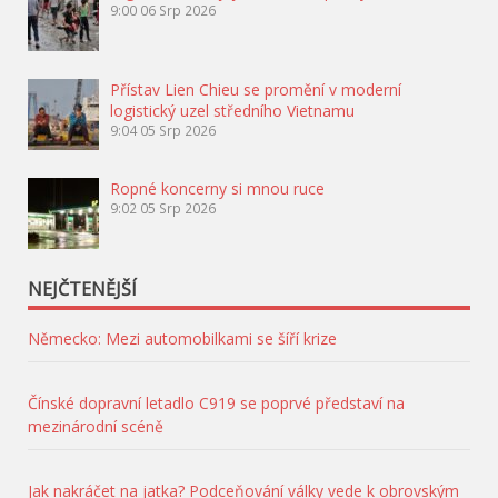
9:00
06 Srp 2026
Přístav Lien Chieu se promění v moderní
logistický uzel středního Vietnamu
9:04
05 Srp 2026
Ropné koncerny si mnou ruce
9:02
05 Srp 2026
NEJČTENĚJŠÍ
Německo: Mezi automobilkami se šíří krize
Čínské dopravní letadlo C919 se poprvé představí na
mezinárodní scéně
Jak nakráčet na jatka? Podceňování války vede k obrovským