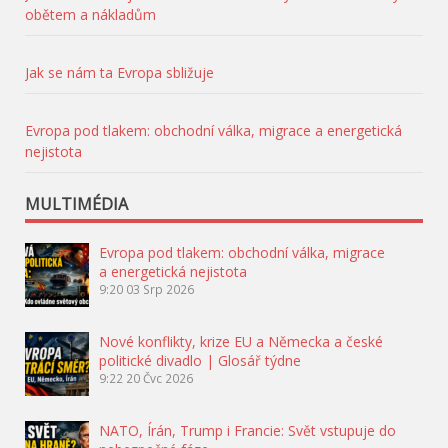
obětem a nákladům
Jak se nám ta Evropa sbližuje
Evropa pod tlakem: obchodní válka, migrace a energetická
nejistota
MULTIMÉDIA
Evropa pod tlakem: obchodní válka, migrace
a energetická nejistota
9:20
03 Srp 2026
Nové konflikty, krize EU a Německa a české
politické divadlo | Glosář týdne
9:22
20 Čvc 2026
NATO, Írán, Trump i Francie: Svět vstupuje do