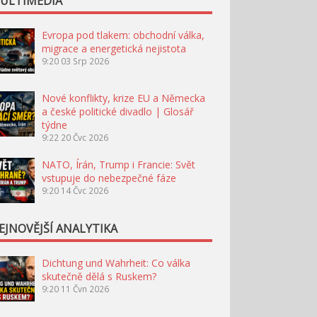
ULTIMÉDIA
Evropa pod tlakem: obchodní válka,
migrace a energetická nejistota
9:20
03 Srp 2026
Nové konflikty, krize EU a Německa
a české politické divadlo | Glosář
týdne
9:22
20 Čvc 2026
NATO, Írán, Trump i Francie: Svět
vstupuje do nebezpečné fáze
9:20
14 Čvc 2026
EJNOVĚJŠÍ ANALYTIKA
Dichtung und Wahrheit: Co válka
skutečně dělá s Ruskem?
9:20
11 Čvn 2026