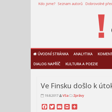
Přeskočit
Kdo jsme?
Seznam autorů
Dobrovolné pře
na
obsah
!Argument
ÚVODNÍ STRÁNKA
ANALYTIKA
KOMEN
DIALOG NAPŘÍČ
KULTURA A POEZIE
Ve Finsku došlo k úto
19.8.2017
VSa
Zprávy
Facebook
Twitter
Email
Print
Share