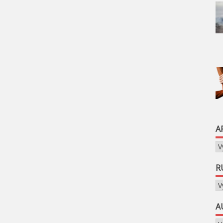
A
Ar
R
Ru
A