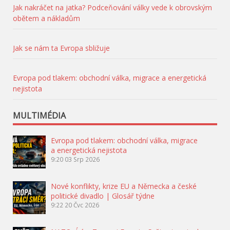
Jak nakráčet na jatka? Podceňování války vede k obrovským
obětem a nákladům
Jak se nám ta Evropa sbližuje
Evropa pod tlakem: obchodní válka, migrace a energetická
nejistota
MULTIMÉDIA
Evropa pod tlakem: obchodní válka, migrace
a energetická nejistota
9:20
03 Srp 2026
Nové konflikty, krize EU a Německa a české
politické divadlo | Glosář týdne
9:22
20 Čvc 2026