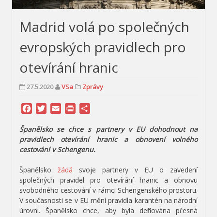
Madrid volá po společných
evropských pravidlech pro
otevírání hranic
27.5.2020
VSa
Zprávy
Facebook
Twitter
Email
Print
Share
Španělsko se chce s partnery v EU dohodnout na
pravidlech otevírání hranic a obnovení volného
cestování v Schengenu.
Španělsko
žádá
svoje partnery v EU o zavedení
společných pravidel pro otevírání hranic a obnovu
svobodného cestování v rámci Schengenského prostoru.
V současnosti se v EU mění pravidla karantén na národní
úrovni. Španělsko chce, aby byla definována přesná