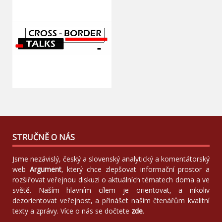
STRUČNĚ O NÁS
Jsme nezávislý, český a slovenský analytický a komentátorský
web
Argument
, který chce zlepšovat informační prostor a
rozšiřovat veřejnou diskuzi o aktuálních tématech doma a ve
světě. Naším hlavním cílem je orientovat, a nikoliv
dezorientovat veřejnost, a přinášet našim čtenářům kvalitní
texty a zprávy. Více o nás se dočtete
zde
.