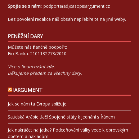
Spojte se s námi:
podporte(ad)casopisargument.cz
Bez povolení redakce náš obsah nepřebírejte na jiné weby.
PENĚŽNÍ DARY
Můžete nás finančně podpořit:
Fio Banka: 2101132773/2010.
Více o financování
zde
.
Děkujeme předem za všechny dary.
!ARGUMENT
Jak se nám ta Evropa sbližuje
Saúdská Arábie tlačí Spojené státy k jednání s Íránem
Jak nakráčet na jatka? Podceňování války vede k obrovským
obětem a nákladům