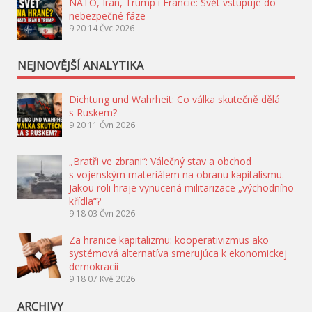
NATO, Írán, Trump i Francie: Svět vstupuje do
nebezpečné fáze
9:20
14 Čvc 2026
NEJNOVĚJŠÍ ANALYTIKA
Dichtung und Wahrheit: Co válka skutečně dělá
s Ruskem?
9:20
11 Čvn 2026
„Bratři ve zbrani“: Válečný stav a obchod
s vojenským materiálem na obranu kapitalismu.
Jakou roli hraje vynucená militarizace „východního
křídla“?
9:18
03 Čvn 2026
Za hranice kapitalizmu: kooperativizmus ako
systémová alternatíva smerujúca k ekonomickej
demokracii
9:18
07 Kvě 2026
ARCHIVY