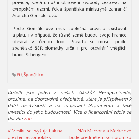
pravidla, která umožní obnovení svobody cestovat na
evropském území, řekla španělská ministryně zahraničí
Arancha Gonzálezová.
Podle Gonzálezové musí společná pravidla existovat
a platit i v případě, že různé země budou svoje hranice
otevírat v různou dobu. Pravidla se musejí podle
španělské šéfdiplomatky určit i pro otevírání vnějších
hranic Schengenu.
EU
,
Španělsko
Dočetli jste jeden z našich článků? Nezapomínejte,
prosíme, na dobrovolné předplatné, které je příspěvkem k
další nezávislosti a na fungování !Argumentu a také
investicí do jeho budoucnosti. Více o financování zdola se
dozvíte
zde
.
Navigace
V Mexiku se zvyšuje tlak na
Plán Macrona a Merkelové
otevření automobilek
bude předmětem kompromisu