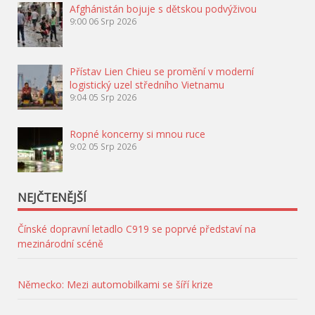
Afghánistán bojuje s dětskou podvýživou
9:00
06 Srp 2026
Přístav Lien Chieu se promění v moderní
logistický uzel středního Vietnamu
9:04
05 Srp 2026
Ropné koncerny si mnou ruce
9:02
05 Srp 2026
NEJČTENĚJŠÍ
Čínské dopravní letadlo C919 se poprvé představí na
mezinárodní scéně
Německo: Mezi automobilkami se šíří krize