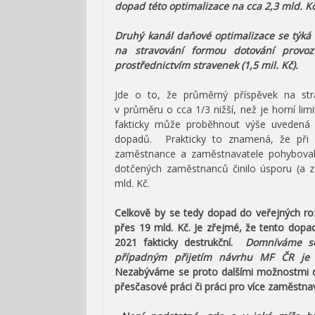
dopad této optimalizace na cca 2,3 mld. K
Druhý kanál daňové optimalizace se týká 
na stravování formou dotování provozu
prostřednictvím stravenek (1,5 mil. Kč).
Jde o to, že průměrný příspěvek na stra
v průměru o cca 1/3 nižší, než je horní li
fakticky může proběhnout výše uvedená 
dopadů. Prakticky to znamená, že při 
zaměstnance a zaměstnavatele pohyboval
dotčených zaměstnanců činilo úsporu (a z
mld. Kč.
Celkově by se tedy dopad do veřejných r
přes 19 mld. Kč. Je zřejmé, že tento dopad
2021 fakticky destrukční.
Domníváme se
případným přijetím návrhu MF ČR je d
Nezabýváme se proto dalšími možnostmi daň
přesčasové práci či práci pro více zaměstna