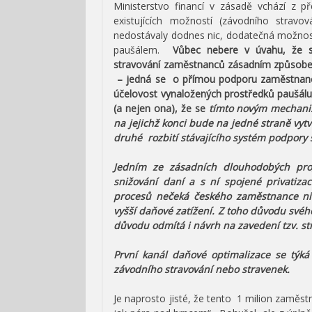
Ministerstvo financí v zásadě vchází z př
existujících možností (závodního stravo
nedostávaly dodnes nic, dodatečná možnos
paušálem.
Vůbec nebere v úvahu, že 
stravování zaměstnanců zásadním způsobem 
– jedná se o přímou podporu zaměstnanc
účelovost vynaložených prostředků paušálu
(a nejen ona), že se
tímto novým mechanis
na jejichž konci bude na jedné straně vytv
druhé rozbití stávajícího systém podpory
Jedním ze zásadních dlouhodobých pr
snižování daní a s ní spojené privatiz
procesů nečeká českého zaměstnance nic
vyšší daňové zatížení. Z toho důvodu sv
důvodu odmítá i návrh na zavedení tzv. s
První kanál daňové optimalizace se týk
závodního stravování nebo stravenek.
Je naprosto jisté, že tento 1 milion zamě