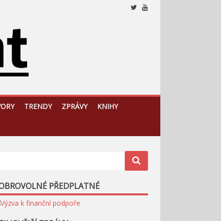
Nezávislý, český a slovenský analytický a komentátorský
web
VORY
TRENDY
ZPRÁVY
KNIHY
OBROVOLNÉ PŘEDPLATNÉ