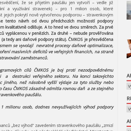
esvědčení, že se přijetím paušálu jen vytvoří – vedle již
vání a využívání stravenek) – pro 1 milion osob, které
t jejich pokrytí nově vytvořenou podporou – stravenkovým
se tento návrh od dvou předchozích možností podpory
kvalitativně odlišuje. A to hned ve dvou směrech. Za prvé
ů vyplácenou v penězích. Za druhé – nebude prověřována
 (a tedy ani daňové podpory státu). ČMKOS je přesvědčena
mem se vyvolají nevratné procesy daňové optimalizace,
oření masívních deficitů ve veřejných financích, na straně
 stravování zaměstnanců.
ogramových cílů ČMKOS je boj proti nezodpovědnému
A
aci a destrukci veřejného sektoru. Na konci takovýchto
 jiného, než násobně vyšší výdaje za tyto služby nebo
Ar
ého času ČMKOS zásadně odmítla rovnou daň a ze stejného
travenkového paušálu.
R
á 1 milionu osob, dodnes nevyužívajících výhod podpory
Ru
A
stnanců „bez výhod“ zavedením stravenkového paušálu „zmizí