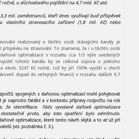
č ročně, u důchodového pojištění na 4,7 mld. Kč atd.
3,3 mil. zaměstnanců, kteří dnes využívají buď příspěvek
 vlastního stravovacího zařízení (1,8 mil. Kč) nebo
vování realizovaný u těchto osob stávajícími kanály je
mit příspěvku na stravování. To znamená, že i u těchto osob
daňová optimalizace v rozsahu cca 1/3 výše uvedených
využití tohoto kanálu by se celková úspora u jednoho
a okolo 3247 Kč ročně, což by při 100% využití u všech
ároveň dopad do veřejných financí) v rozsahu dalších 9,7
ozpočtů spojených s daňovou optimalizací mohl pohybovat
 je naprosto fatální a v kontextu přípravy rozpočtu na rok
, že identifikace řádu vyvolané daňové optimalizace
ostatečné proto, aby toto opatření bylo odmítnuto.
ové optimalizace, které tento návrh skýtá a to ať už při
vatelů (viz. poznámka č. 3.).