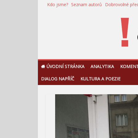
Přeskočit
Kdo jsme?
Seznam autorů
Dobrovolné pře
na
obsah
!Argument
ÚVODNÍ STRÁNKA
ANALYTIKA
KOMEN
DIALOG NAPŘÍČ
KULTURA A POEZIE