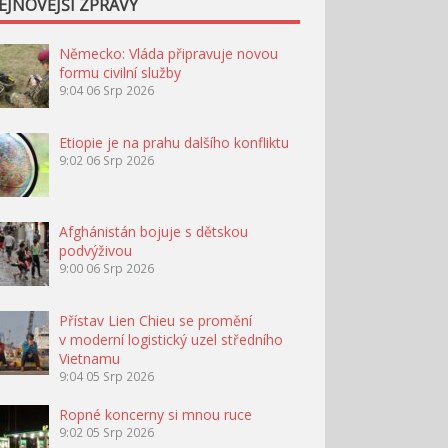
EJNOVĚJŠÍ ZPRÁVY
Německo: Vláda připravuje novou
formu civilní služby
9:04
06 Srp 2026
Etiopie je na prahu dalšího konfliktu
9:02
06 Srp 2026
Afghánistán bojuje s dětskou
podvýživou
9:00
06 Srp 2026
Přístav Lien Chieu se promění
v moderní logistický uzel středního
Vietnamu
9:04
05 Srp 2026
Ropné koncerny si mnou ruce
9:02
05 Srp 2026