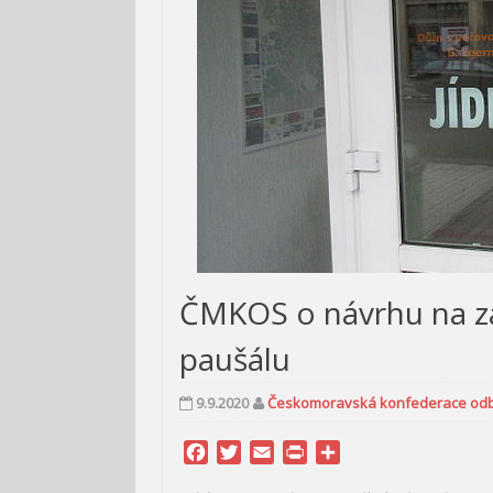
ČMKOS o návrhu na za
paušálu
9.9.2020
Českomoravská konfederace od
Facebook
Twitter
Email
Print
Share