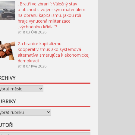
„Bratři ve zbrani“: Válečný stav
a obchod s vojenským materiálem
na obranu kapitalismu. Jakou roli
hraje vynucená militarizace
„východního křídla“?
9:18
03 Čvn 2026
Za hranice kapitalizmu:
kooperativizmus ako systémová
alternatíva smerujúca k ekonomickej
demokracii
9:18
07 Kvě 2026
RCHIVY
chivy
UBRIKY
briky
UTOŘI