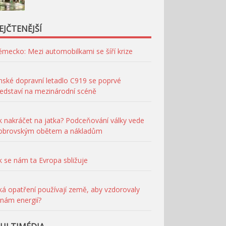
EJČTENĚJŠÍ
mecko: Mezi automobilkami se šíří krize
nské dopravní letadlo C919 se poprvé
edstaví na mezinárodní scéně
k nakráčet na jatka? Podceňování války vede
 obrovským obětem a nákladům
k se nám ta Evropa sbližuje
ká opatření používají země, aby vzdorovaly
nám energií?