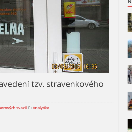
N
vedení tzv. stravenkového
borových svazů
Analytika