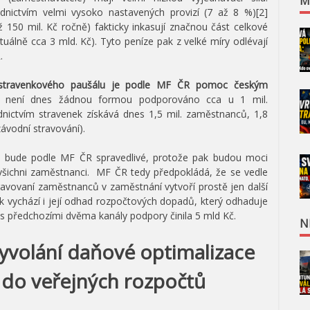
M
dnictvím velmi vysoko nastavených provizí (7 až 8 %)[2]
 150 mil. Kč ročně) fakticky inkasují značnou část celkové
tuálně cca 3 mld. Kč). Tyto peníze pak z velké míry odlévají
.
stravenkového paušálu je podle MF ČR pomoc českým
í není dnes žádnou formou podporováno cca u 1 mil.
ictvím stravenek získává dnes 1,5 mil. zaměstnanců, 1,8
ávodní stravování).
u bude podle MF ČR spravedlivé, protože pak budou moci
všichni zaměstnanci. MF ČR tedy předpokládá, že se vedle
travovaní zaměstnanců v zaměstnání vytvoří prostě jen další
k vychází i její odhad rozpočtových dopadů, který odhaduje
 s předchozími dvěma kanály podpory činila 5 mld Kč.
N
 vyvolání daňové optimalizace
do veřejných rozpočtů