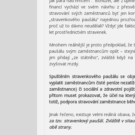
jak pára nad hrncem“. Bohužel, ale z úplně
financí vychází ve svém návrhu z přesvěd
stravování svých zaměstnanců byť jen kor
„stravenkového paušálu“ najednou prozřo
proč už to dávno neudělali? Vždyť jde fakt
let prostřednictvím stravenek.
Mnohem reálnější je proto předpoklad, že 
paušálu svým zaměstnancům opět – stejně j
jim přidají „ze státního“, zvláště když 
zvyšovat mzdy.
Spuštěním stravenkového paušálu se obj
vyplatit zaměstnancům čisté peníze nezatíž
zaměstnance) či sociální a zdravotní poji
přitom muset prokazovat, že účel na který
totiž, podpora stravování zaměstnance běh
Jinak řečeno, existuje velmi reálná obava, 
za tzv. stravenkový paušál. Zvláště v sit
obě strany.