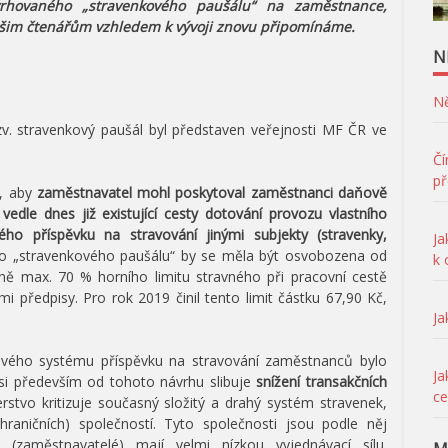
rhovaného „stravenkového paušálu“ na zaměstnance,
ašim čtenářům vzhledem k vývoji znovu připomínáme.
N
Ně
v. stravenkový paušál byl představen veřejnosti MF ČR ve
Čí
př
t, aby
zaměstnavatel mohl poskytoval zaměstnanci daňově
 vedle dnes již existující cesty dotování provozu vlastního
ého příspěvku na stravování jinými subjekty (stravenky,
Ja
 „stravenkového paušálu“ by se měla být osvobozena od
k
ě max. 70 % horního limitu stravného při pracovní cestě
mi předpisy. Pro rok 2019 činil tento limit částku 67,90 Kč,
Ja
nového systému příspěvku na stravování zaměstnanců bylo
Ja
 si především od tohoto návrhu slibuje
snížení transakčních
ce
erstvo kritizuje současný složitý a drahý systém stravenek,
ahraničních) společností. Tyto společnosti jsou podle něj
i (zaměstnavatelé) mají velmi nízkou vyjednávací sílu.