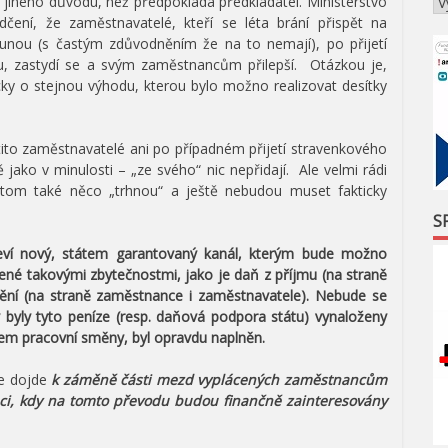
 jiného důvodu, než předpokládá předkladatel. Ministerstvo
čení, že zaměstnavatelé, kteří se léta brání přispět na
unou (s častým zdůvodněním že na to nemají), po přijetí
u, zastydí se a svým zaměstnancům přilepší. Otázkou je,
icky o stejnou výhodu, kterou bylo možno realizovat desítky
tito zaměstnavatelé ani po případném přijetí stravenkového
ako v minulosti – „ze svého“ nic nepřidají. Ale velmi rádi
na tom také něco „trhnou“ a ještě nebudou muset fakticky
S
eví nový, státem garantovaný kanál, kterým bude možno
ené takovými zbytečnostmi, jako je daň z příjmu (na straně
štění (na straně zaměstnance i zaměstnavatele). Nebude se
 byly tyto peníze (resp. daňová podpora státu) vynaloženy
em pracovní směny, byl opravdu naplněn.
že dojde
k záměně části mezd vyplácených zaměstnancům
auci, kdy na tomto převodu budou finančně zainteresovány