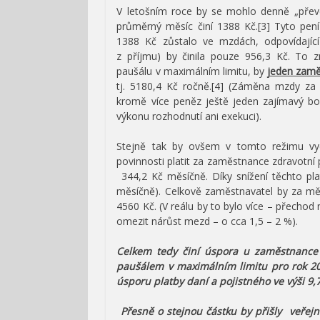
V letošním roce by se mohlo denně „pře
průměrný měsíc činí 1388 Kč.[3] Tyto pen
1388 Kč zůstalo ve mzdách, odpovídajíc
z příjmu) by činila pouze 956,3 Kč. To
paušálu v maximálním limitu, by
jeden zam
tj. 5180,4 Kč ročně.[4] (Záměna mzdy za
kromě více peněz ještě jeden zajímavý b
výkonu rozhodnutí ani exekuci).
Stejně tak by ovšem v tomto režimu v
povinnosti platit za zaměstnance zdravotní p
344,2 Kč měsíčně. Díky snížení těchto pl
měsíčně). Celkově zaměstnavatel by za měs
4560 Kč. (V reálu by to bylo více – přechod
omezit nárůst mezd – o cca 1,5 – 2 %).
Celkem tedy činí úspora u zaměstnance
paušálem v maximálním limitu pro rok 2
úsporu platby daní a pojistného ve výši 9,
Přesně o stejnou částku by přišly veřejn