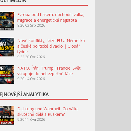
ULTIMÉDIA
Evropa pod tlakem: obchodní válka,
migrace a energetická nejistota
9:20
03 Srp 2026
Nové konflikty, krize EU a Německa
a české politické divadlo | Glosář
týdne
9:22
20 Čvc 2026
NATO, Írán, Trump i Francie: Svět
vstupuje do nebezpečné fáze
9:20
14 Čvc 2026
EJNOVĚJŠÍ ANALYTIKA
Dichtung und Wahrheit: Co válka
skutečně dělá s Ruskem?
9:20
11 Čvn 2026