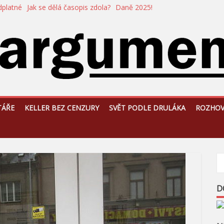
dplatné
Jak se dělá časopis zdola?
Daně 2025!
TÁŘE
KELLER BEZ CENZURY
SVĚT PODLE DRULÁKA
ROZHO
D