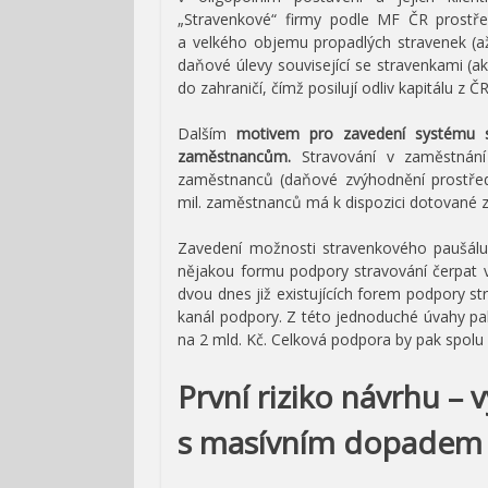
„Stravenkové“ firmy podle MF ČR prostře
a velkého objemu propadlých stravenek (až
daňové úlevy související se stravenkami (ak
do zahraničí, čímž posilují odliv kapitálu z ČR
Dalším
motivem pro zavedení systému 
zaměstnancům.
Stravování v zaměstnán
zaměstnanců (daňové zvýhodnění prostředn
mil. zaměstnanců má k dispozici dotované z
Zavedení možnosti stravenkového paušál
nějakou formu podpory stravování čerpat 
dvou dnes již existujících forem podpory s
kanál podpory. Z této jednoduché úvahy pa
na 2 mld. Kč. Celková podpora by pak spolu
První riziko návrhu –
s masívním dopadem 