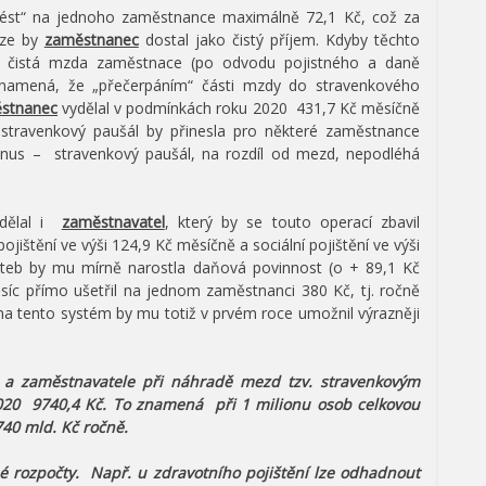
vést“ na jednoho zaměstnance maximálně 72,1 Kč, což za
íze by
zaměstnanec
dostal jako čistý příjem. Kdyby těchto
í čistá mzda zaměstnace (po odvodu pojistného a daně
 znamená, že „přečerpáním“ části mzdy do stravenkového
ěstnanec
vydělal v podmínkách roku 2020 431,7 Kč měsíčně
 stravenkový paušál by přinesla pro některé zaměstnance
onus – stravenkový paušál, na rozdíl od mezd, nepodléhá
ydělal i
zaměstnavatel
, který by se touto operací zbavil
ojištění ve výši 124,9 Kč měsíčně a sociální pojištění ve výši
ateb by mu mírně narostla daňová povinnost (o + 89,1 Kč
íc přímo ušetřil na jednom zaměstnanci 380 Kč, tj. ročně
 na tento systém by mu totiž v prvém roce umožnil výrazněji
 a zaměstnavatele při náhradě mezd tzv. stravenkovým
020 9740,4 Kč. To znamená při 1 milionu osob celkovou
740 mld. Kč ročně.
é rozpočty. Např. u zdravotního pojištění lze odhadnout