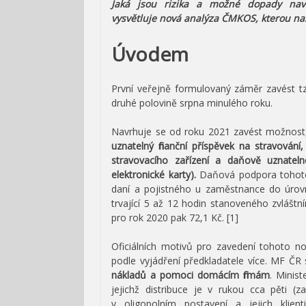
Jaká jsou rizika a možné dopady nav
vysvětluje nová analýza ČMKOS, kterou n
Úvodem
První veřejně formulovaný záměr zavést tz
druhé polovině srpna minulého roku.
Navrhuje se od roku 2021 zavést možnos
uznatelný finanční příspěvek na stravování,
stravovacího zařízení a daňově uznateln
elektronické karty).
Daňová podpora tohoto
daní a pojistného u zaměstnance do úrovn
trvající 5 až 12 hodin stanoveného zvláštní
pro rok 2020 pak 72,1 Kč. [1]
Oficiálních motivů pro zavedení tohoto 
podle vyjádření předkladatele více. MF ČR
nákladů a pomoci domácím firmám
. Minist
jejichž distribuce je v rukou cca pěti (z
v oligopolním postavení a jejich klient