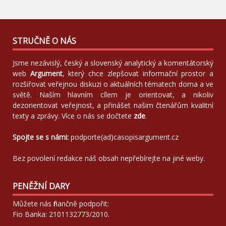
STRUČNĚ O NÁS
Jsme nezávislý, český a slovenský analytický a komentátorský
web
Argument
, který chce zlepšovat informační prostor a
rozšiřovat veřejnou diskuzi o aktuálních tématech doma a ve
světě. Naším hlavním cílem je orientovat, a nikoliv
dezorientovat veřejnost, a přinášet našim čtenářům kvalitní
texty a zprávy. Více o nás se dočtete
zde
.
Spojte se s námi:
podporte(ad)casopisargument.cz
Bez povolení redakce náš obsah nepřebírejte na jiné weby.
PENĚŽNÍ DARY
Můžete nás finančně podpořit:
Fio Banka: 2101132773/2010.