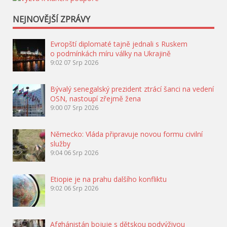
NEJNOVĚJŠÍ ZPRÁVY
Evropští diplomaté tajně jednali s Ruskem
o podmínkách míru války na Ukrajině
9:02
07 Srp 2026
Bývalý senegalský prezident ztrácí šanci na vedení
OSN, nastoupí zřejmě žena
9:00
07 Srp 2026
Německo: Vláda připravuje novou formu civilní
služby
9:04
06 Srp 2026
Etiopie je na prahu dalšího konfliktu
9:02
06 Srp 2026
Afghánistán bojuje s dětskou podvýživou