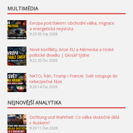
MULTIMÉDIA
Evropa pod tlakem: obchodní válka, migrace
a energetická nejistota
9:20
03 Srp 2026
Nové konflikty, krize EU a Německa a české
politické divadlo | Glosář týdne
9:22
20 Čvc 2026
NATO, Írán, Trump i Francie: Svět vstupuje do
nebezpečné fáze
9:20
14 Čvc 2026
NEJNOVĚJŠÍ ANALYTIKA
Dichtung und Wahrheit: Co válka skutečně dělá
s Ruskem?
9:20
11 Čvn 2026