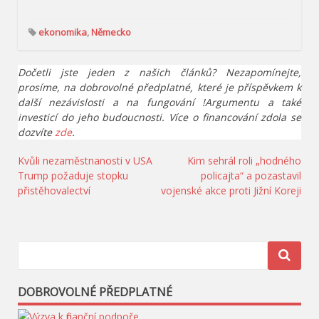
ekonomika
,
Německo
Dočetli jste jeden z našich článků? Nezapomínejte,
prosíme, na dobrovolné předplatné, které je příspěvkem k
další nezávislosti a na fungování !Argumentu a také
investicí do jeho budoucnosti. Více o financování zdola se
dozvíte
zde
.
Navigace
Kvůli nezaměstnanosti v USA
Kim sehrál roli „hodného
Trump požaduje stopku
policajta“ a pozastavil
pro
přistěhovalectví
vojenské akce proti Jižní Koreji
příspěvek
DOBROVOLNÉ PŘEDPLATNÉ