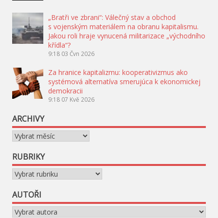
„Bratři ve zbrani“: Válečný stav a obchod
s vojenským materiálem na obranu kapitalismu.
Jakou roli hraje vynucená militarizace „východního
křídla“?
9:18
03 Čvn 2026
Za hranice kapitalizmu: kooperativizmus ako
systémová alternatíva smerujúca k ekonomickej
demokracii
9:18
07 Kvě 2026
ARCHIVY
Archivy
RUBRIKY
Rubriky
AUTOŘI