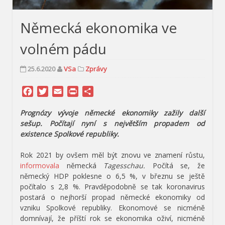
Německá ekonomika ve
volném pádu
25.6.2020
VSa
Zprávy
Facebook
Twitter
Email
Print
Share
Prognózy vývoje německé ekonomiky zažily další
sešup. Počítají nyní s největším propadem od
existence Spolkové republiky.
Rok 2021 by ovšem měl být znovu ve znamení růstu,
informovala
německá
Tagesschau.
Počítá se, že
německý HDP poklesne o 6,5 %, v březnu se ještě
počítalo s 2,8 %. Pravděpodobně se tak koronavirus
postará o nejhorší propad německé ekonomiky od
vzniku Spolkové republiky. Ekonomové se nicméně
domnívají, že příští rok se ekonomika oživí, nicméně