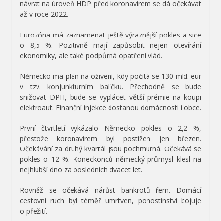
návrat na úroveň HDP před koronavirem se dá očekávat
až v roce 2022.
Eurozóna má zaznamenat ještě výraznější pokles a sice
o 8,5 %. Pozitivně mají zapůsobit nejen otevírání
ekonomiky, ale také podpůrná opatření vlád.
Německo má plán na oživení, kdy počítá se 130 mld. eur
v tzv. konjunkturním balíčku. Přechodně se bude
snižovat DPH, bude se vyplácet větší prémie na koupi
elektroaut. Finanční injekce dostanou domácnosti i obce.
První čtvrtletí vykázalo Německo pokles o 2,2 %,
přestože koronavirem byl postižen jen březen.
Očekávání za druhý kvartál jsou pochmurná. Očekává se
pokles o 12 %. Koneckonců německý průmysl klesl na
nejhlubší dno za posledních dvacet let.
Rovněž se očekává nárůst bankrotů firem. Domácí
cestovní ruch byl téměř umrtven, pohostinství bojuje
o přežití.