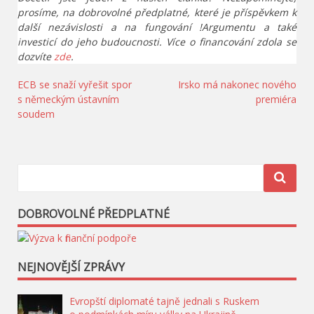
prosíme, na dobrovolné předplatné, které je příspěvkem k
další nezávislosti a na fungování !Argumentu a také
investicí do jeho budoucnosti. Více o financování zdola se
dozvíte
zde
.
Navigace
ECB se snaží vyřešit spor
Irsko má nakonec nového
s německým ústavním
premiéra
pro
soudem
příspěvek
DOBROVOLNÉ PŘEDPLATNÉ
NEJNOVĚJŠÍ ZPRÁVY
Evropští diplomaté tajně jednali s Ruskem