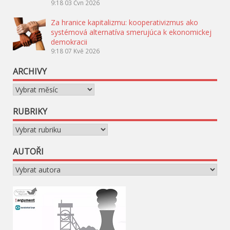
9:18
03 Čvn 2026
Za hranice kapitalizmu: kooperativizmus ako
systémová alternatíva smerujúca k ekonomickej
demokracii
9:18
07 Kvě 2026
ARCHIVY
Archivy
RUBRIKY
Rubriky
AUTOŘI