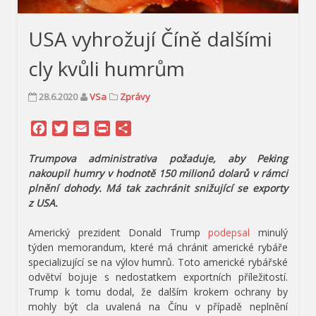
USA vyhrožují Číně dalšími
cly kvůli humrům
28.6.2020
VSa
Zprávy
Facebook
Twitter
Email
Print
Share
Trumpova administrativa požaduje, aby Peking
nakoupil humry v hodnotě 150 milionů dolarů v rámci
plnění dohody. Má tak zachránit snižující se exporty
z USA.
Americký prezident Donald Trump
podepsal
minulý
týden memorandum, které má chránit americké rybáře
specializující se na výlov humrů. Toto americké rybářské
odvětví bojuje s nedostatkem exportních příležitostí.
Trump k tomu dodal, že dalším krokem ochrany by
mohly být cla uvalená na Čínu v případě neplnění