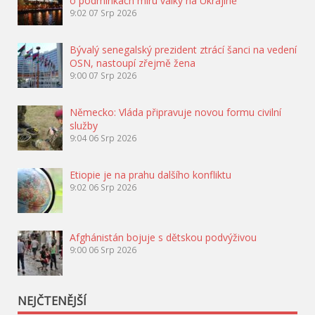
o podmínkách míru války na Ukrajině
9:02
07 Srp 2026
Bývalý senegalský prezident ztrácí šanci na vedení
OSN, nastoupí zřejmě žena
9:00
07 Srp 2026
Německo: Vláda připravuje novou formu civilní
služby
9:04
06 Srp 2026
Etiopie je na prahu dalšího konfliktu
9:02
06 Srp 2026
Afghánistán bojuje s dětskou podvýživou
9:00
06 Srp 2026
NEJČTENĚJŠÍ