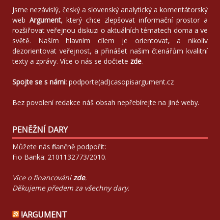
Jsme nezávislý, český a slovenský analytický a komentátorský
web
Argument
, který chce zlepšovat informační prostor a
rozšiřovat veřejnou diskuzi o aktuálních tématech doma a ve
světě. Naším hlavním cílem je orientovat, a nikoliv
dezorientovat veřejnost, a přinášet našim čtenářům kvalitní
texty a zprávy. Více o nás se dočtete
zde
.
Spojte se s námi:
podporte(ad)casopisargument.cz
Bez povolení redakce náš obsah nepřebírejte na jiné weby.
PENĚŽNÍ DARY
Můžete nás finančně podpořit:
Fio Banka: 2101132773/2010.
Více o financování
zde
.
Děkujeme předem za všechny dary.
!ARGUMENT