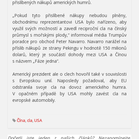
přislíbených nákupů amerických humrů.
„Pokud tyto přislíbené nákupy nebudou plněny,
obchodnímu reprezentantovi USA bylo nařízeno, aby
využil svých možností a zavedl reciproční cla na čínský
průmysl s mořskými plody,“ informoval média Trumpův
poradce pro obchod Peter Navarro. Navarro narážel na
příslib nákupů ze strany Pekingu v hodnotě 150 milionů
dolarů, který je součástí dohody mezi USA a Čínou
s názvem „Fáze jedna“.
Americký prezident ale o clech hovořil také v souvislosti
s Evropskou unií. Naposledy požadoval, aby EU
odstranila svoje cla na dovoz amerického humra.
V opačném případě by USA mohly zavést cla na
evropské automobily.
Čína
,
cla
,
USA
Dočetli jste jeden z našich článků? Nezapomínejte,