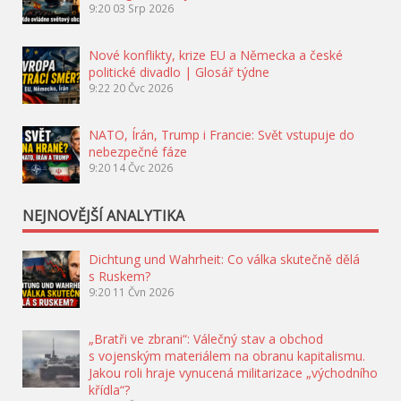
9:20
03 Srp 2026
Nové konflikty, krize EU a Německa a české
politické divadlo | Glosář týdne
9:22
20 Čvc 2026
NATO, Írán, Trump i Francie: Svět vstupuje do
nebezpečné fáze
9:20
14 Čvc 2026
NEJNOVĚJŠÍ ANALYTIKA
Dichtung und Wahrheit: Co válka skutečně dělá
s Ruskem?
9:20
11 Čvn 2026
„Bratři ve zbrani“: Válečný stav a obchod
s vojenským materiálem na obranu kapitalismu.
Jakou roli hraje vynucená militarizace „východního
křídla“?