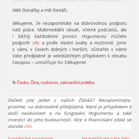
!Argument Podcasty
·
Část Západu stále žije v 90. letech. Havel nahrazoval politický úsudek morálním reflexem
Milé čtenářky a milí čtenáři,
děkujeme, že nezapomínáte na dobrovolnou podporu
naší práce. Multimediální obsah, včetně podcastů, ale
i běžný každodenní provoz
!Argumentu
můžete
podpořit
zde
a podle vlastní úvahy a možností. Jsme
s vámi, v časech dobrých i horších, zůstaňte s námi!
Vaše předplatné je veledůležitým příspěvkem k obsahu
časopisu –
umožňuje ho
. Děkujeme!
Česko
,
Čína
,
rozhovor
,
zahraniční politika
Dočetli jste jeden z našich článků? Nezapomínejte,
prosíme, na dobrovolné předplatné, které je příspěvkem k
další nezávislosti a na fungování !Argumentu a také
investicí do jeho budoucnosti. Více o financování zdola se
dozvíte
zde
.
Superhrubé souvislosti
Neznečišťujte naše řeky,