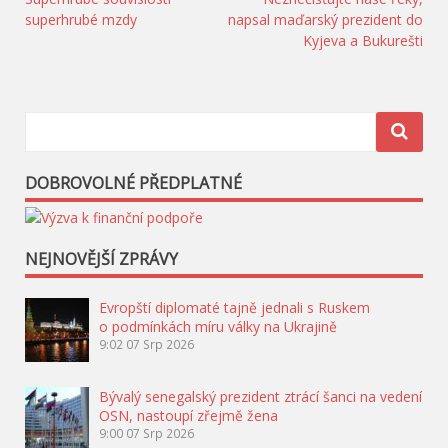
Navigace
superhrubé mzdy
napsal maďarský prezident do
pro
Kyjeva a Bukurešti
příspěvek
DOBROVOLNÉ PŘEDPLATNÉ
NEJNOVĚJŠÍ ZPRÁVY
Evropští diplomaté tajně jednali s Ruskem
o podmínkách míru války na Ukrajině
9:02
07 Srp 2026
Bývalý senegalský prezident ztrácí šanci na vedení
OSN, nastoupí zřejmě žena
9:00
07 Srp 2026