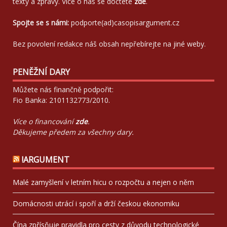
texty a zprávy. Více o nás se dočtete
zde
.
Spojte se s námi:
podporte(ad)casopisargument.cz
Bez povolení redakce náš obsah nepřebírejte na jiné weby.
PENĚŽNÍ DARY
Můžete nás finančně podpořit:
Fio Banka: 2101132773/2010.
Více o financování
zde
.
Děkujeme předem za všechny dary.
!ARGUMENT
Malé zamyšlení v letním hicu o rozpočtu a nejen o něm
Domácnosti utrácí i spoří a drží českou ekonomiku
Čína zpřísňuje pravidla pro cesty z důvodu technologické