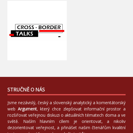
STRUČNĚ O NÁS
Jsme nezávislý, český a slovenský analytický a komentátorský
web
Argument
, který chce zlepšovat informační prostor a
rozšiřovat veřejnou diskuzi o aktuálních tématech doma a ve
světě. Naším hlavním cílem je orientovat, a nikoliv
dezorientovat veřejnost, a přinášet našim čtenářům kvalitní