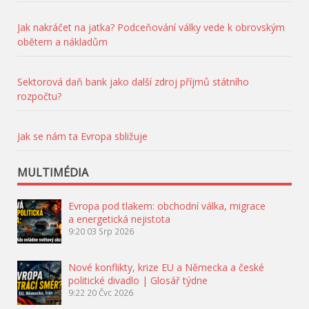
Jak nakráčet na jatka? Podceňování války vede k obrovským
obětem a nákladům
Sektorová daň bank jako další zdroj příjmů státního
rozpočtu?
Jak se nám ta Evropa sbližuje
MULTIMÉDIA
Evropa pod tlakem: obchodní válka, migrace
a energetická nejistota
9:20
03 Srp 2026
Nové konflikty, krize EU a Německa a české
politické divadlo | Glosář týdne
9:22
20 Čvc 2026