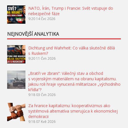
NATO, Írán, Trump i Francie: Svět vstupuje do
nebezpečné fáze
9:20
14 Čvc 2026
NEJNOVĚJŠÍ ANALYTIKA
Dichtung und Wahrheit: Co válka skutečně dělá
s Ruskem?
9:20
11 Čvn 2026
„Bratři ve zbrani“: Válečný stav a obchod
s vojenským materiálem na obranu kapitalismu.
Jakou roli hraje vynucená militarizace „východního
křídla“?
9:18
03 Čvn 2026
Za hranice kapitalizmu: kooperativizmus ako
systémová alternatíva smerujúca k ekonomickej
demokracii
9:18
07 Kvě 2026