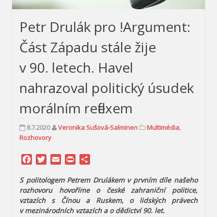
Petr Drulák pro !Argument:
Část Západu stále žije
v 90. letech. Havel
nahrazoval politický úsudek
morálním reflexem
8.7.2020
Veronika Sušová-Salminen
Multimédia
,
Rozhovory
Facebook
Twitter
Email
Print
Share
S politologem Petrem Drulákem v prvním díle našeho
rozhovoru hovoříme o české zahraniční politice,
vztazích s Čínou a Ruskem, o lidských právech
v mezinárodních vztazích a o dědictví 90. let.