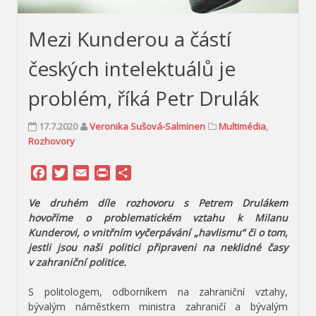
Mezi Kunderou a částí
českých intelektuálů je
problém, říká Petr Drulák
17.7.2020
Veronika Sušová-Salminen
Multimédia
,
Rozhovory
Facebook
Twitter
Email
Print
Share
Ve druhém díle rozhovoru s Petrem Drulákem
hovoříme o problematickém vztahu k Milanu
Kunderovi, o vnitřním vyčerpávání „havlismu“ či o tom,
jestli jsou naši politici připraveni na neklidné časy
v zahraniční politice.
S politologem, odborníkem na zahraniční vztahy,
bývalým náměstkem ministra zahraničí a bývalým