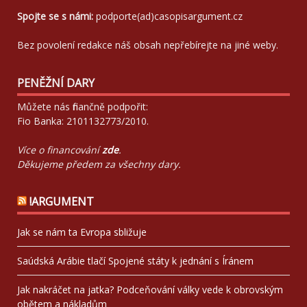
Spojte se s námi:
podporte(ad)casopisargument.cz
Bez povolení redakce náš obsah nepřebírejte na jiné weby.
PENĚŽNÍ DARY
Můžete nás finančně podpořit:
Fio Banka: 2101132773/2010.
Více o financování
zde
.
Děkujeme předem za všechny dary.
!ARGUMENT
Jak se nám ta Evropa sbližuje
Saúdská Arábie tlačí Spojené státy k jednání s Íránem
Jak nakráčet na jatka? Podceňování války vede k obrovským
obětem a nákladům