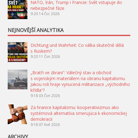
NATO, Írán, Trump i Francie: Svět vstupuje do
nebezpečné fáze
9:20
14 Čvc 2026
NEJNOVĚJŠÍ ANALYTIKA
Dichtung und Wahrheit: Co válka skutečně dělá
s Ruskem?
9:20
11 Čvn 2026
„Bratři ve zbrani“: Válečný stav a obchod
s vojenským materiálem na obranu kapitalismu.
Jakou roli hraje vynucená militarizace „východního
křídla“?
9:18
03 Čvn 2026
Za hranice kapitalizmu: kooperativizmus ako
systémová alternatíva smerujúca k ekonomickej
demokracii
9:18
07 Kvě 2026
ARCHIVY