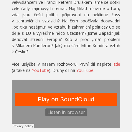
velvyslancem ve Francii Petrem Drulákem jsme se dotkli
celé řady zajímavých témat. Například mluvíme o tom,
zda jsou čeští politici připraveni na neklidné časy
v zahraničních vztazích? Na čem spočívala dosavadní
„politika nezájmu“ ve vztahu k zahraniční politice? Co se
děje s EU a vyřešíme něco Czexitem? Jsme Západ? Jak
definovat střední Evropu? Kdo a proč „má“ problém
s Milanem Kunderou? Jaký má sám Milan Kundera vztah
k Česku?
Více uslyšíte v našem rozhovoru. První díl najdete
zde
(a také na
YouTube
). Druhý díl na
YouTube
.