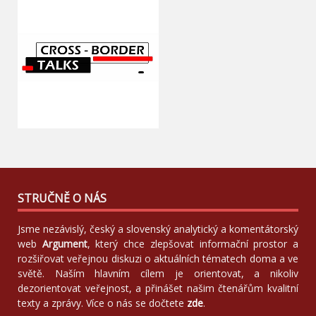
STRUČNĚ O NÁS
Jsme nezávislý, český a slovenský analytický a komentátorský
web
Argument
, který chce zlepšovat informační prostor a
rozšiřovat veřejnou diskuzi o aktuálních tématech doma a ve
světě. Naším hlavním cílem je orientovat, a nikoliv
dezorientovat veřejnost, a přinášet našim čtenářům kvalitní
texty a zprávy. Více o nás se dočtete
zde
.