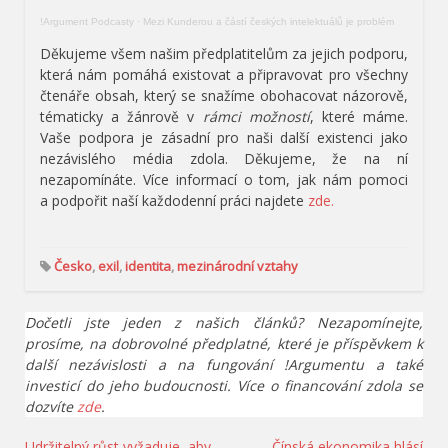
!Argument Podcasty
·
Mezi Kunderou a částí českých intelektuálů je problém
Děkujeme všem našim předplatitelům za jejich podporu,
která nám pomáhá existovat a připravovat pro všechny
čtenáře obsah, který se snažíme obohacovat názorově,
tématicky a žánrově v
rámci možností
, které máme.
Vaše podpora je zásadní pro naši další existenci jako
nezávislého média zdola. Děkujeme, že na ní
nezapomínáte. Více informací o tom, jak nám pomoci
a podpořit naší každodenní práci najdete
zde.
Česko
,
exil
,
identita
,
mezinárodní vztahy
Dočetli jste jeden z našich článků? Nezapomínejte,
prosíme, na dobrovolné předplatné, které je příspěvkem k
další nezávislosti a na fungování !Argumentu a také
investicí do jeho budoucnosti. Více o financování zdola se
dozvíte
zde
.
Udržitelný růst vyžaduje, aby
Čínská ekonomika hlásí