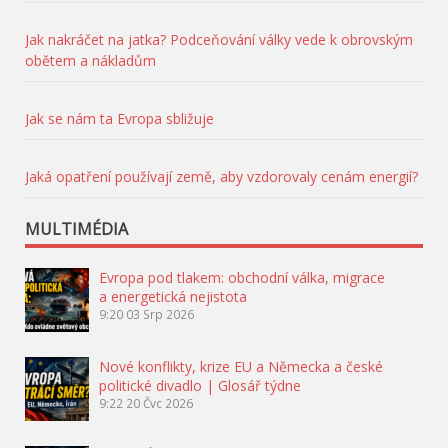
Jak nakráčet na jatka? Podceňování války vede k obrovským
obětem a nákladům
Jak se nám ta Evropa sbližuje
Jaká opatření používají země, aby vzdorovaly cenám energií?
MULTIMÉDIA
Evropa pod tlakem: obchodní válka, migrace
a energetická nejistota
9:20
03 Srp 2026
Nové konflikty, krize EU a Německa a české
politické divadlo | Glosář týdne
9:22
20 Čvc 2026