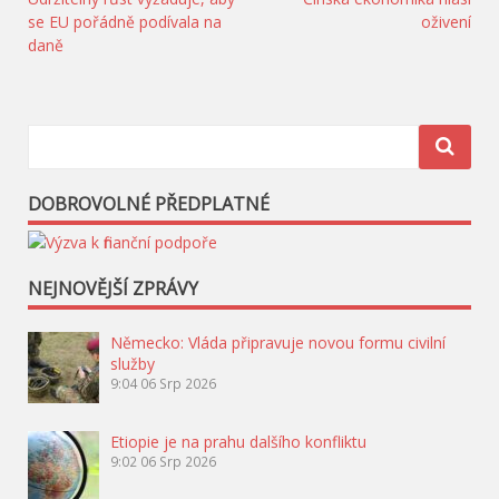
Navigace
se EU pořádně podívala na
oživení
pro
daně
příspěvek
DOBROVOLNÉ PŘEDPLATNÉ
NEJNOVĚJŠÍ ZPRÁVY
Německo: Vláda připravuje novou formu civilní
služby
9:04
06 Srp 2026
Etiopie je na prahu dalšího konfliktu
9:02
06 Srp 2026