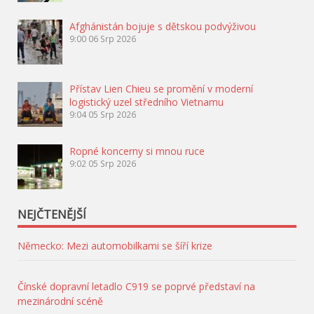
Afghánistán bojuje s dětskou podvýživou
9:00
06 Srp 2026
Přístav Lien Chieu se promění v moderní
logistický uzel středního Vietnamu
9:04
05 Srp 2026
Ropné koncerny si mnou ruce
9:02
05 Srp 2026
NEJČTENĚJŠÍ
Německo: Mezi automobilkami se šíří krize
Čínské dopravní letadlo C919 se poprvé představí na
mezinárodní scéně