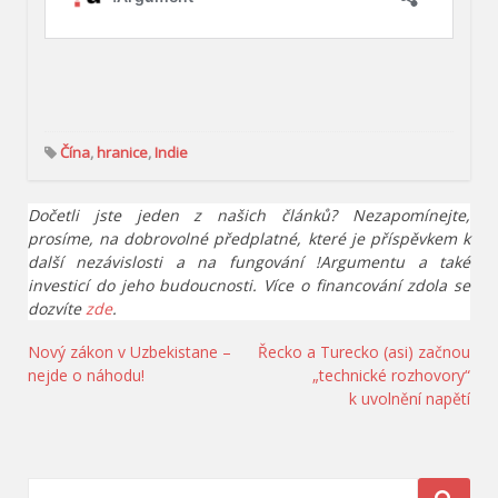
Čína
,
hranice
,
Indie
Dočetli jste jeden z našich článků? Nezapomínejte,
prosíme, na dobrovolné předplatné, které je příspěvkem k
další nezávislosti a na fungování !Argumentu a také
investicí do jeho budoucnosti. Více o financování zdola se
dozvíte
zde
.
Navigace
Nový zákon v Uzbekistane –
Řecko a Turecko (asi) začnou
nejde o náhodu!
„technické rozhovory“
pro
k uvolnění napětí
příspěvek