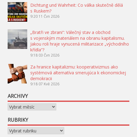
Dichtung und Wahrheit: Co válka skutečně dělá
s Ruskem?
9:20
11 Čvn 2026
„Bratři ve zbrani“: Válečný stav a obchod
s vojenským materiálem na obranu kapitalismu.
Jakou roli hraje vynucená militarizace „východního
křídla“?
9:18
03 Čvn 2026
Za hranice kapitalizmu: kooperativizmus ako
systémová alternatíva smerujúca k ekonomickej
demokracii
9:18
07 Kvě 2026
ARCHIVY
Archivy
RUBRIKY
Rubriky