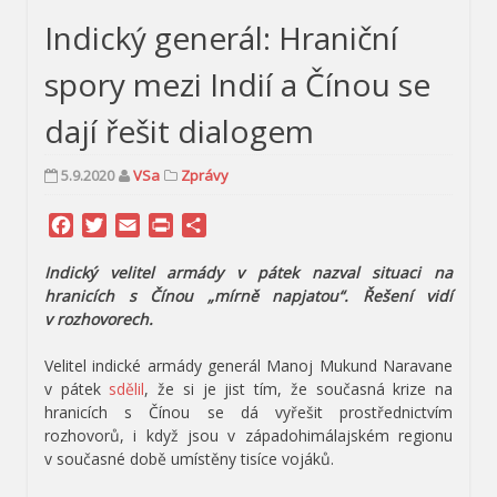
Indický generál: Hraniční
spory mezi Indií a Čínou se
dají řešit dialogem
5.9.2020
VSa
Zprávy
Facebook
Twitter
Email
Print
Share
Indický velitel armády v pátek nazval situaci na
hranicích s Čínou „mírně napjatou“. Řešení vidí
v rozhovorech.
Velitel indické armády generál Manoj Mukund Naravane
v pátek
sdělil
, že si je jist tím, že současná krize na
hranicích s Čínou se dá vyřešit prostřednictvím
rozhovorů, i když jsou v západohimálajském regionu
v současné době umístěny tisíce vojáků.