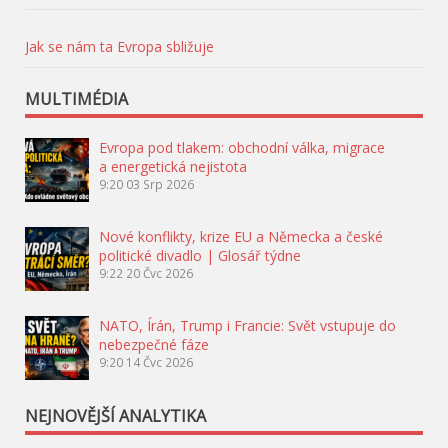
Jak se nám ta Evropa sbližuje
MULTIMÉDIA
Evropa pod tlakem: obchodní válka, migrace
a energetická nejistota
9:20
03 Srp 2026
Nové konflikty, krize EU a Německa a české
politické divadlo | Glosář týdne
9:22
20 Čvc 2026
NATO, Írán, Trump i Francie: Svět vstupuje do
nebezpečné fáze
9:20
14 Čvc 2026
NEJNOVĚJŠÍ ANALYTIKA