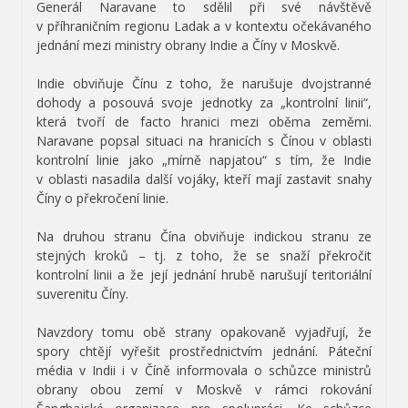
Generál Naravane to sdělil při své návštěvě
v příhraničním regionu Ladak a v kontextu očekávaného
jednání mezi ministry obrany Indie a Číny v Moskvě.
Indie obviňuje Čínu z toho, že narušuje dvojstranné
dohody a posouvá svoje jednotky za „kontrolní linii“,
která tvoří de facto hranici mezi oběma zeměmi.
Naravane popsal situaci na hranicích s Čínou v oblasti
kontrolní linie jako „mírně napjatou“ s tím, že Indie
v oblasti nasadila další vojáky, kteří mají zastavit snahy
Číny o překročení linie.
Na druhou stranu Čína obviňuje indickou stranu ze
stejných kroků – tj. z toho, že se snaží překročit
kontrolní linii a že její jednání hrubě narušují teritoriální
suverenitu Číny.
Navzdory tomu obě strany opakovaně vyjadřují, že
spory chtějí vyřešit prostřednictvím jednání. Páteční
média v Indii i v Číně informovala o schůzce ministrů
obrany obou zemí v Moskvě v rámci rokování