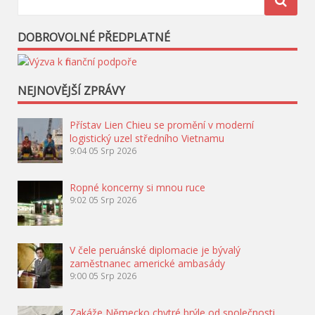
DOBROVOLNÉ PŘEDPLATNÉ
NEJNOVĚJŠÍ ZPRÁVY
Přístav Lien Chieu se promění v moderní
logistický uzel středního Vietnamu
9:04
05 Srp 2026
Ropné koncerny si mnou ruce
9:02
05 Srp 2026
V čele peruánské diplomacie je bývalý
zaměstnanec americké ambasády
9:00
05 Srp 2026
Zakáže Německo chytré brýle od společnosti