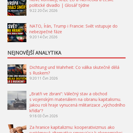
politické divadlo | Glosář týdne
9:22
20 Čvc 2026
NATO, Írán, Trump i Francie: Svět vstupuje do
nebezpečné fáze
9:20
14 Čvc 2026
NEJNOVĚJŠÍ ANALYTIKA
Dichtung und Wahrheit: Co válka skutečně dělá
s Ruskem?
9:20
11 Čvn 2026
„Bratři ve zbrani“: Válečný stav a obchod
s vojenským materiálem na obranu kapitalismu.
Jakou roli hraje vynucená militarizace „východního
křídla“?
9:18
03 Čvn 2026
Za hranice kapitalizmu: kooperativizmus ako
systémová alternatíva smerujúca k ekonomickej