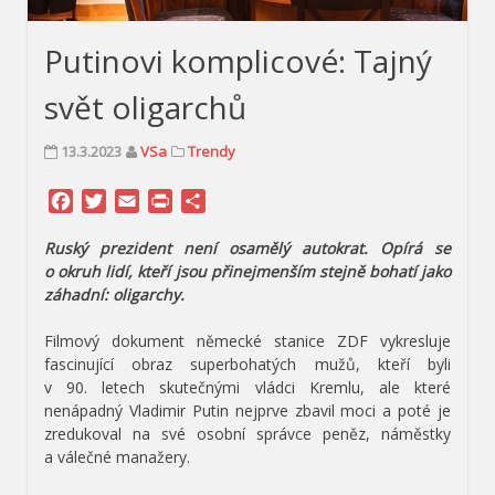
Putinovi komplicové: Tajný
svět oligarchů
13.3.2023
VSa
Trendy
Facebook
Twitter
Email
Print
Share
Ruský prezident není osamělý autokrat. Opírá se
o okruh lidí, kteří jsou přinejmenším stejně bohatí jako
záhadní: oligarchy.
Filmový dokument německé stanice ZDF vykresluje
fascinující obraz superbohatých mužů, kteří byli
v 90. letech skutečnými vládci Kremlu, ale které
nenápadný Vladimir Putin nejprve zbavil moci a poté je
zredukoval na své osobní správce peněz, náměstky
a válečné manažery.