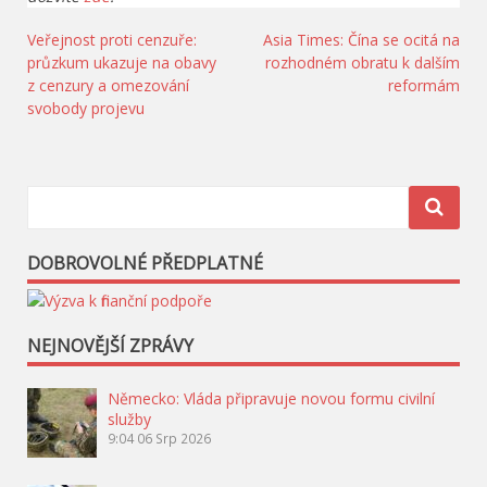
Navigace
Veřejnost proti cenzuře:
Asia Times: Čína se ocitá na
průzkum ukazuje na obavy
rozhodném obratu k dalším
pro
z cenzury a omezování
reformám
příspěvek
svobody projevu
DOBROVOLNÉ PŘEDPLATNÉ
NEJNOVĚJŠÍ ZPRÁVY
Německo: Vláda připravuje novou formu civilní
služby
9:04
06 Srp 2026