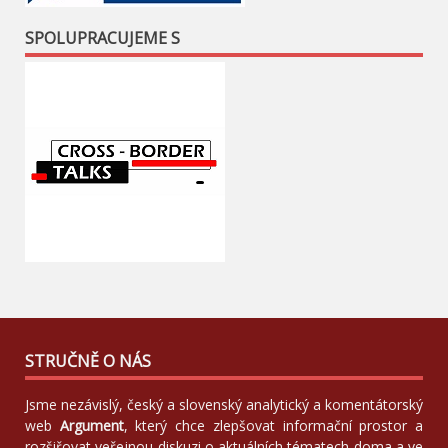
SPOLUPRACUJEME S
STRUČNĚ O NÁS
Jsme nezávislý, český a slovenský analytický a komentátorský
web
Argument
, který chce zlepšovat informační prostor a
rozšiřovat veřejnou diskuzi o aktuálních tématech doma a ve