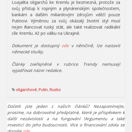
Loajalita oligarchů ke Kremlu je bezmezná, protože za
svůj přístup k ropným a plynárenským společnostem,
bankám a dalším miliardovým zdrojům vděčí pouze
Putinovi. Výměnou za svůj okázalý životní styl musí
nejen financovat ruský stát, ale také realizovat radikální
cíle Kremlu. Až po válku na Ukrajině.
Dokument je dostupný
zde
v němčině, lze nastavit
německé titulky.
Články zveřejněné v rubrice Trendy nemusejí
vyjadřovat názor redakce.
oligarchové
,
Putin
,
Rusko
Dočetli jste jeden z našich článků? Nezapomínejte,
prosíme, na dobrovolné předplatné, které je příspěvkem k
další nezávislosti a na fungování !Argumentu a také
investicí do jeho budoucnosti. Více o financování zdola se
dozvíte
zde
.