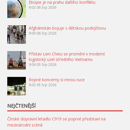
Etiopie je na prahu dalšího konfliktu
9:02
06 Srp 2026
Afghánistán bojuje s dětskou podvýživou
9:00
06 Srp 2026
Přístav Lien Chieu se promění v moderní
logistický uzel středního Vietnamu
9:04
05 Srp 2026
Ropné koncerny si mnou ruce
9:02
05 Srp 2026
NEJČTENĚJŠÍ
Čínské dopravní letadlo C919 se poprvé představí na
mezinárodní scéně