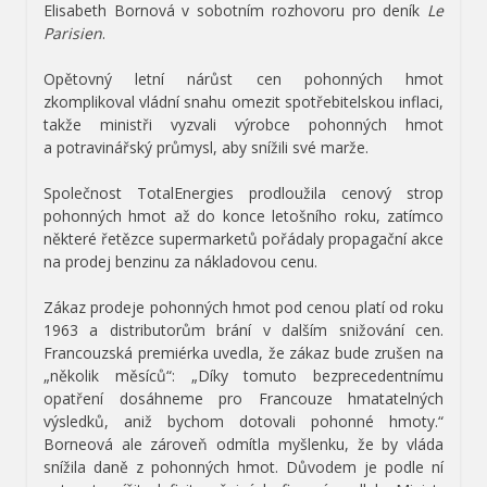
Elisabeth Bornová v sobotním rozhovoru pro deník
Le
Parisien
.
Opětovný letní nárůst cen pohonných hmot
zkomplikoval vládní snahu omezit spotřebitelskou inflaci,
takže ministři vyzvali výrobce pohonných hmot
a potravinářský průmysl, aby snížili své marže.
Společnost TotalEnergies prodloužila cenový strop
pohonných hmot až do konce letošního roku, zatímco
některé řetězce supermarketů pořádaly propagační akce
na prodej benzinu za nákladovou cenu.
Zákaz prodeje pohonných hmot pod cenou platí od roku
1963 a distributorům brání v dalším snižování cen.
Francouzská premiérka uvedla, že zákaz bude zrušen na
„několik měsíců“: „Díky tomuto bezprecedentnímu
opatření dosáhneme pro Francouze hmatatelných
výsledků, aniž bychom dotovali pohonné hmoty.“
Borneová ale zároveň odmítla myšlenku, že by vláda
snížila daně z pohonných hmot. Důvodem je podle ní