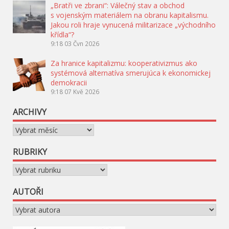
„Bratři ve zbrani“: Válečný stav a obchod
s vojenským materiálem na obranu kapitalismu.
Jakou roli hraje vynucená militarizace „východního
křídla“?
9:18
03 Čvn 2026
Za hranice kapitalizmu: kooperativizmus ako
systémová alternatíva smerujúca k ekonomickej
demokracii
9:18
07 Kvě 2026
ARCHIVY
Archivy
RUBRIKY
Rubriky
AUTOŘI