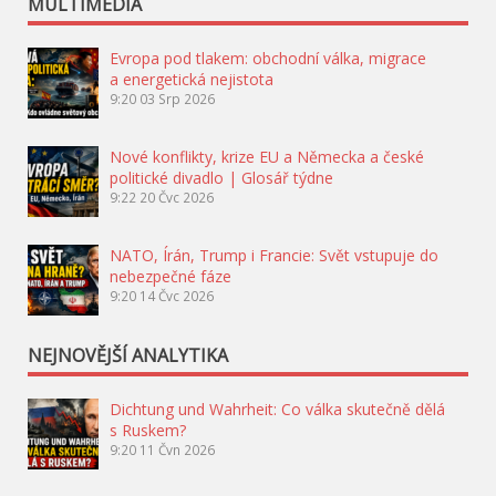
MULTIMÉDIA
Evropa pod tlakem: obchodní válka, migrace
a energetická nejistota
9:20
03 Srp 2026
Nové konflikty, krize EU a Německa a české
politické divadlo | Glosář týdne
9:22
20 Čvc 2026
NATO, Írán, Trump i Francie: Svět vstupuje do
nebezpečné fáze
9:20
14 Čvc 2026
NEJNOVĚJŠÍ ANALYTIKA
Dichtung und Wahrheit: Co válka skutečně dělá
s Ruskem?
9:20
11 Čvn 2026