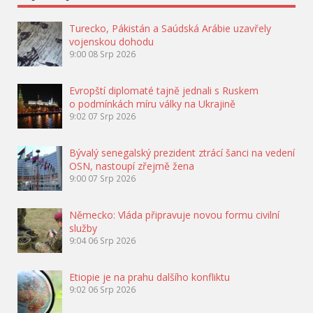
Turecko, Pákistán a Saúdská Arábie uzavřely
vojenskou dohodu
9:00
08 Srp 2026
Evropští diplomaté tajně jednali s Ruskem
o podmínkách míru války na Ukrajině
9:02
07 Srp 2026
Bývalý senegalský prezident ztrácí šanci na vedení
OSN, nastoupí zřejmě žena
9:00
07 Srp 2026
Německo: Vláda připravuje novou formu civilní
služby
9:04
06 Srp 2026
Etiopie je na prahu dalšího konfliktu
9:02
06 Srp 2026