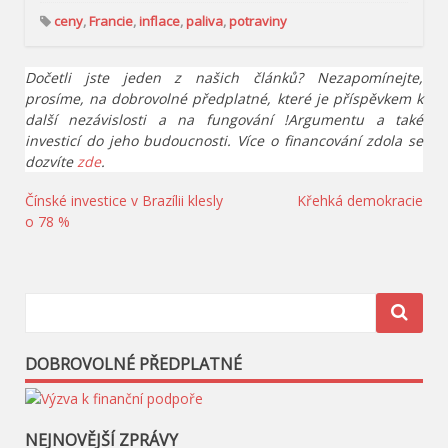
ceny
,
Francie
,
inflace
,
paliva
,
potraviny
Dočetli jste jeden z našich článků? Nezapomínejte,
prosíme, na dobrovolné předplatné, které je příspěvkem k
další nezávislosti a na fungování !Argumentu a také
investicí do jeho budoucnosti. Více o financování zdola se
dozvíte
zde
.
Navigace
Čínské investice v Brazílii klesly
Křehká demokracie
o 78 %
pro
příspěvek
DOBROVOLNÉ PŘEDPLATNÉ
NEJNOVĚJŠÍ ZPRÁVY