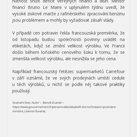
nutnost snížit deficit veřejných financí a dluh. Ministr
financí Bruno Le Maire v uplynulém týdnu uvedl, že
vysoké ziskové marže z rafinérského zpracování benzinu
jsou problémem a mohly by vyžadovat zásah vlády.
V případě cen potravin řekla francouzská premiérka, že
od listopadu budou společnosti povinny uvádět na
etiketách, když se změní velikost výrobku. Ve Francii
došlo během loňského cenového šoku k tomu, že se
zmenšila velikost výrobku, ale nesnížila se jeho cena.
Například francouzský řetězec supermarketů Carrefour
v září oznámil, že ve svých prodejnách umístí cedule
u těch výrobků, u nichž se podle něj takové praktiky
používají.
Ilustrační foto: Autor – Benoît Granier –
https://www.gouvernement.fr/personnalite/elisabeth-borne?mission=premiere-
ministre, Licence Ouverte,