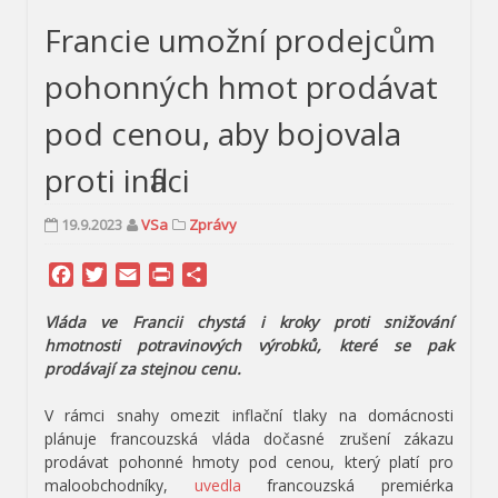
Francie umožní prodejcům
pohonných hmot prodávat
pod cenou, aby bojovala
proti inflaci
19.9.2023
VSa
Zprávy
Facebook
Twitter
Email
Print
Share
Vláda ve Francii chystá i kroky proti snižování
hmotnosti potravinových výrobků, které se pak
prodávají za stejnou cenu.
V rámci snahy omezit inflační tlaky na domácnosti
plánuje francouzská vláda dočasné zrušení zákazu
prodávat pohonné hmoty pod cenou, který platí pro
maloobchodníky,
uvedla
francouzská premiérka