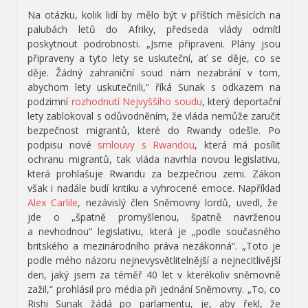
Na otázku, kolik lidí by mělo být v příštích měsících na
palubách letů do Afriky, předseda vlády odmítl
poskytnout podrobnosti. „Jsme připraveni. Plány jsou
připraveny a tyto lety se uskuteční, ať se děje, co se
děje. Žádný zahraniční soud nám nezabrání v tom,
abychom lety uskutečnili,“ říká Sunak s odkazem na
podzimní
rozhodnutí Nejvyššího soudu
, který deportační
lety zablokoval s odůvodněním, že vláda nemůže zaručit
bezpečnost migrantů, které do Rwandy odešle. Po
podpisu nové
smlouvy s Rwandou
, která má posílit
ochranu migrantů, tak vláda navrhla novou legislativu,
která prohlašuje Rwandu za bezpečnou zemi. Zákon
však i nadále budí kritiku a vyhrocené emoce. Například
Alex Carlile
, nezávislý člen Sněmovny lordů, uvedl, že
jde o „špatně promyšlenou, špatně navrženou
a nevhodnou“ legislativu, která je „podle současného
britského a mezinárodního práva nezákonná“. „Toto je
podle mého názoru nejnevysvětlitelnější a nejnecitlivější
den, jaký jsem za téměř 40 let v kterékoliv sněmovně
zažil,“ prohlásil pro média při jednání Sněmovny. „To, co
Rishi Sunak žádá po parlamentu, je, aby řekl, že