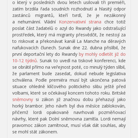
o který v posledních dvou letech usilovali tři premiéři,
zatím brzdila řada soudních rozhodnutí a hlasitý odpor
zastánců migrantů, kteří tvrdí, že je nezákonný
a nehumánní. Vládní
Konzervativní strana
chce totiž
poslat část žadatelů o azyl do Rwandy jako odstrašující
prostředek, který má migranty přesvědčit, že nestojí za
to riskovat a překonávat kanál La Manche na děravých
nafukovacích člunech. Sunak dne 22. dubna přislíbil, že
první deportační lety do Rwandy
by mohly odletět již do
10-12 týdnů
. Sunak to uvedl na tiskové konferenci, kde
se obrátil přímo na veřejnost poté, co minulý týden slíbil,
že parlament bude zasedat, dokud nebude legislativa
schválena. Podle premiéra musí být ukončena patová
situace ohledně klíčového politického slibu ještě před
volbami, které se očekávají koncem tohoto roku. Britské
sněmovny
si zákon již značnou dobu přehazují jako
horký brambor. Jeho návrh byl dva měsíce zablokován,
přičemž lordi opakovaně navrhovali pozměňovací
návrhy, které pak Dolní sněmovna zamítla. Lordi nemají
pravomoc zákon zamítnout, musí však dát souhlas, aby
se mohl stát zákonem.