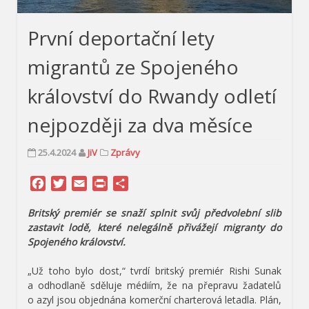
První deportační lety
migrantů ze Spojeného
království do Rwandy odletí
nejpozději za dva měsíce
25.4.2024
JiV
Zprávy
Facebook
Twitter
Email
Print
Share
Britský premiér se snaží splnit svůj předvolební slib
zastavit lodě, které nelegálně přivážejí migranty do
Spojeného království.
„Už toho bylo dost,“ tvrdí britský premiér Rishi Sunak
a odhodlaně sděluje médiím, že na přepravu žadatelů
o azyl jsou objednána komerční charterová letadla. Plán,