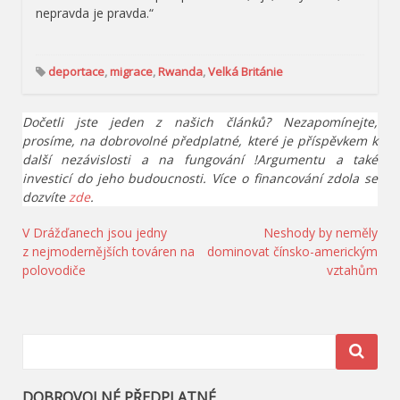
nepravda je pravda.“
deportace
,
migrace
,
Rwanda
,
Velká Británie
Dočetli jste jeden z našich článků? Nezapomínejte,
prosíme, na dobrovolné předplatné, které je příspěvkem k
další nezávislosti a na fungování !Argumentu a také
investicí do jeho budoucnosti. Více o financování zdola se
dozvíte
zde
.
Navigace
V Drážďanech jsou jedny
Neshody by neměly
z nejmodernějších továren na
dominovat čínsko-americkým
pro
polovodiče
vztahům
příspěvek
DOBROVOLNÉ PŘEDPLATNÉ