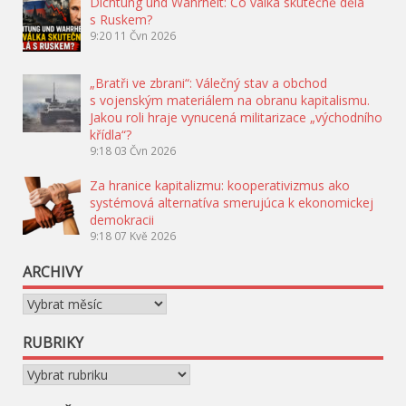
Dichtung und Wahrheit: Co válka skutečně dělá
s Ruskem?
9:20
11 Čvn 2026
„Bratři ve zbrani“: Válečný stav a obchod
s vojenským materiálem na obranu kapitalismu.
Jakou roli hraje vynucená militarizace „východního
křídla“?
9:18
03 Čvn 2026
Za hranice kapitalizmu: kooperativizmus ako
systémová alternatíva smerujúca k ekonomickej
demokracii
9:18
07 Kvě 2026
ARCHIVY
Archivy
RUBRIKY
Rubriky