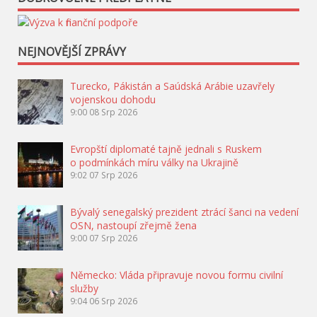
NEJNOVĚJŠÍ ZPRÁVY
Turecko, Pákistán a Saúdská Arábie uzavřely
vojenskou dohodu
9:00
08 Srp 2026
Evropští diplomaté tajně jednali s Ruskem
o podmínkách míru války na Ukrajině
9:02
07 Srp 2026
Bývalý senegalský prezident ztrácí šanci na vedení
OSN, nastoupí zřejmě žena
9:00
07 Srp 2026
Německo: Vláda připravuje novou formu civilní
služby
9:04
06 Srp 2026