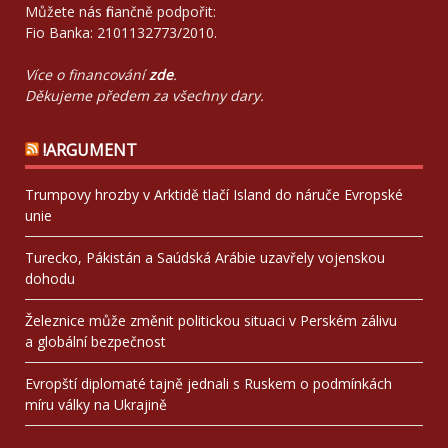
Můžete nás finančně podpořit:
Fio Banka: 2101132773/2010.
Více o financování
zde
.
Děkujeme předem za všechny dary.
!ARGUMENT
Trumpovy hrozby v Arktidě tlačí Island do náruče Evropské
unie
Turecko, Pákistán a Saúdská Arábie uzavřely vojenskou
dohodu
Železnice může změnit politickou situaci v Perském zálivu
a globální bezpečnost
Evropští diplomaté tajně jednali s Ruskem o podmínkách
míru války na Ukrajině