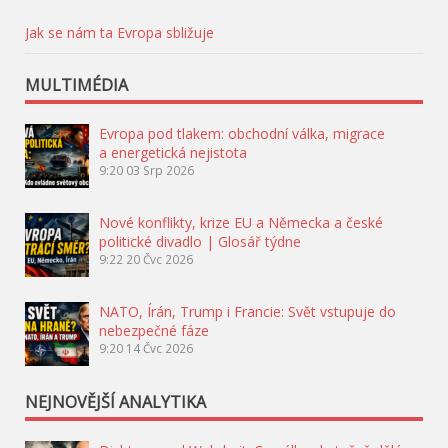
Jak se nám ta Evropa sbližuje
MULTIMÉDIA
Evropa pod tlakem: obchodní válka, migrace
a energetická nejistota
9:20
03 Srp 2026
Nové konflikty, krize EU a Německa a české
politické divadlo | Glosář týdne
9:22
20 Čvc 2026
NATO, Írán, Trump i Francie: Svět vstupuje do
nebezpečné fáze
9:20
14 Čvc 2026
NEJNOVĚJŠÍ ANALYTIKA