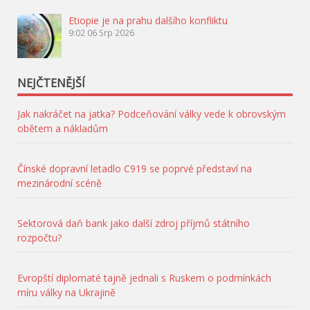
Etiopie je na prahu dalšího konfliktu
9:02
06 Srp 2026
NEJČTENĚJŠÍ
Jak nakráčet na jatka? Podceňování války vede k obrovským
obětem a nákladům
Čínské dopravní letadlo C919 se poprvé představí na
mezinárodní scéně
Sektorová daň bank jako další zdroj příjmů státního
rozpočtu?
Evropští diplomaté tajně jednali s Ruskem o podmínkách
míru války na Ukrajině