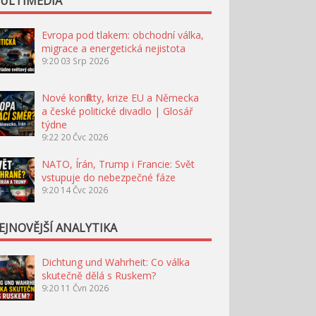
ULTIMÉDIA
Evropa pod tlakem: obchodní válka,
migrace a energetická nejistota
9:20
03 Srp 2026
Nové konflikty, krize EU a Německa
a české politické divadlo | Glosář
týdne
9:22
20 Čvc 2026
NATO, Írán, Trump i Francie: Svět
vstupuje do nebezpečné fáze
9:20
14 Čvc 2026
EJNOVĚJŠÍ ANALYTIKA
Dichtung und Wahrheit: Co válka
skutečně dělá s Ruskem?
9:20
11 Čvn 2026