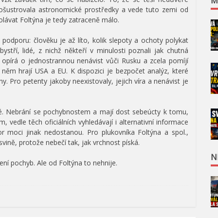
M
 prošustrovala astronomické prostředky a vede tuto zemi od
dvolávat Foltýna je tedy zatraceně málo.
podporu: člověku je až líto, kolik slepoty a ochoty polykat
ystří, lidé, z nichž někteří v minulosti poznali jak chutná
 opírá o jednostrannou nenávist vůči Rusku a zcela pomíjí
u v něm hrají USA a EU. K dispozici je bezpočet analýz, které
ny. Pro petenty jakoby neexistovaly, jejich víra a nenávist je
né. Nebrání se pochybnostem a mají dost sebeúcty k tomu,
 vedle těch oficiálních vyhledávají i alternativní informace
or moci jinak nedostanou. Pro plukovníka Foltýna a spol.,
ině, protože nebečí tak, jak vrchnost píská.
N
ení pochyb. Ale od Foltýna to nehnije.