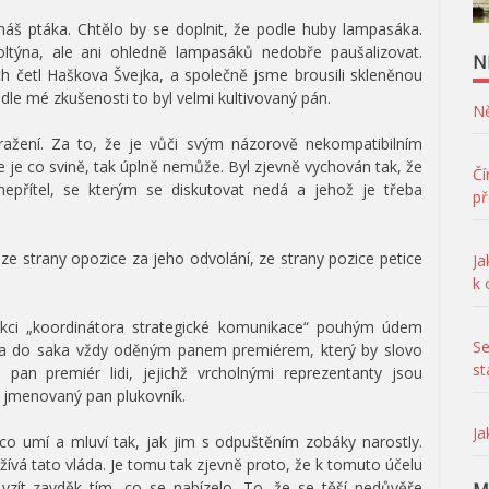
znáš ptáka. Chtělo by se doplnit, že podle huby lampasáka.
oltýna, ale ani ohledně lampasáků nedobře paušalizovat.
N
h četl Haškova Švejka, a společně jsme brousili skleněnou
dle mé zkušenosti to byl velmi kultivovaný pán.
Ně
 ražení. Za to, že je vůči svým názorově nekompatibilním
e je co svině, tak úplně nemůže. Byl zjevně vychován tak, že
Čí
nepřítel, se kterým se diskutovat nedá a jehož je třeba
př
: ze strany opozice za jeho odvolání, ze strany pozice petice
Ja
k
unkci „koordinátora strategické komunikace“ pouhým údem
Se
m a do saka vždy oděným panem premiérem, který by slovo
st
 pan premiér lidi, jejichž vrcholnými reprezentanty jsou
e jmenovaný pan plukovník.
Ja
, co umí a mluví tak, jak jim s odpuštěním zobáky narostly.
užívá tato vláda. Je tomu tak zjevně proto, že k tomuto účelu
vzít zavděk tím, co se nabízelo. To, že se těší nedůvěře