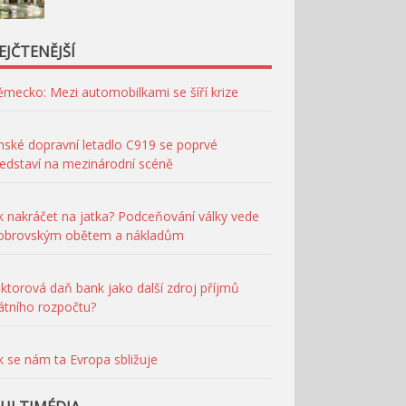
EJČTENĚJŠÍ
mecko: Mezi automobilkami se šíří krize
nské dopravní letadlo C919 se poprvé
edstaví na mezinárodní scéně
k nakráčet na jatka? Podceňování války vede
 obrovským obětem a nákladům
ktorová daň bank jako další zdroj příjmů
átního rozpočtu?
k se nám ta Evropa sbližuje