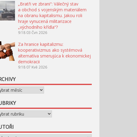
„Bratři ve zbrani“: Válečný stav
a obchod s vojenským materiálem
na obranu kapitalismu. Jakou roli
hraje vynucená militarizace
„východního křídla“?
9:18
03 Čvn 2026
Za hranice kapitalizmu:
kooperativizmus ako systémová
alternatíva smerujúca k ekonomickej
demokracii
9:18
07 Kvě 2026
RCHIVY
chivy
UBRIKY
briky
UTOŘI