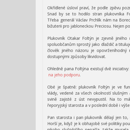
Okřídlené úsloví praví, že podle zpěvu po
Snad by se to hodilo stran plukovníka F
Třeba generál Václav Prchlík nám na Borec
bižuterii pro jabloneckou Preciosu. Nejen po
Plukovník Otakar Foltýn je zjevně jiného
spoluobčanům sprostý jako dlaždič a tituluj
člověk jiného názoru je opovrženíhodný 
dostupnými způsoby likvidovat.
Ohledně pana Foltýna existují dvě iniciativy
na jeho podporu
.
Obé je špatně: plukovník Foltýn je ve f
vlády, vedené za všech okolností slušný
svině zajisté z úst nevypustil. Na to má
řeporyjský starosta a v poslední době i výš
Pan starosta i pan plukovník dělají jen to
Horší je, když je k obhajobě své politiky po
nikoho slušnějšího nenašla, takže musela 