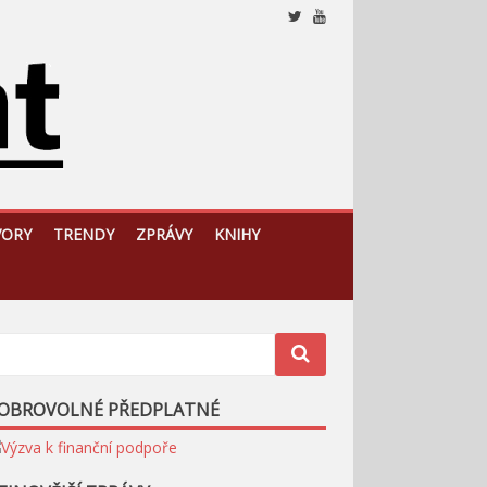
Nezávislý, český a slovenský analytický a komentátorský
web
VORY
TRENDY
ZPRÁVY
KNIHY
OBROVOLNÉ PŘEDPLATNÉ