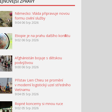
EJNOVĚJŠÍ ZPRÁVY
Německo: Vláda připravuje novou
formu civilní služby
9:04
06 Srp 2026
Etiopie je na prahu dalšího konfliktu
9:02
06 Srp 2026
Afghánistán bojuje s dětskou
podvýživou
9:00
06 Srp 2026
Přístav Lien Chieu se promění
v moderní logistický uzel středního
Vietnamu
9:04
05 Srp 2026
Ropné koncerny si mnou ruce
9:02
05 Srp 2026