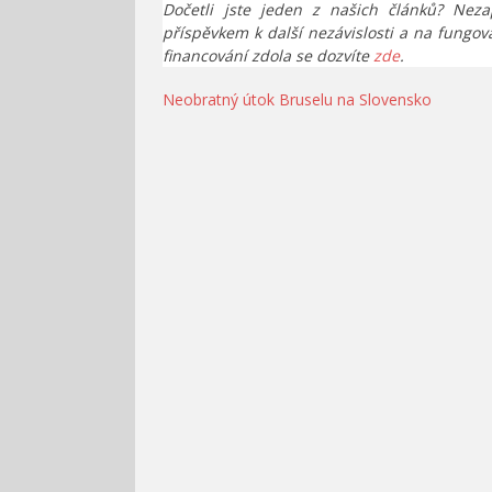
Dočetli jste jeden z našich článků? Neza
příspěvkem k další nezávislosti a na fungov
financování zdola se dozvíte
zde
.
Navigace
Neobratný útok Bruselu na Slovensko
pro
příspěvek