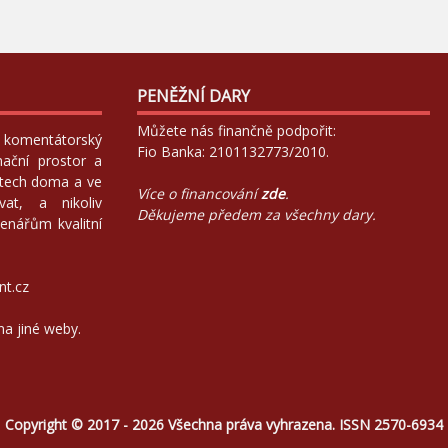
PENĚŽNÍ DARY
Můžete nás finančně podpořit:
 a komentátorský
Fio Banka: 2101132773/2010.
mační prostor a
atech doma a ve
Více o financování
zde
.
at, a nikoliv
Děkujeme předem za všechny dary.
enářům kvalitní
nt.cz
na jiné weby.
Copyright © 2017 - 2026 Všechna práva vyhrazena. ISSN 2570-6934