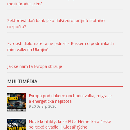
mezinárodní scéně
Sektorová daň bank jako další zdroj příjmů státního
rozpočtu?
Evropští diplomaté tajně jednali s Ruskem o podmínkách
míru války na Ukrajině
Jak se nám ta Evropa sbližuje
MULTIMÉDIA
Evropa pod tlakem: obchodní válka, migrace
a energetická nejistota
9:20
03 Srp 2026
Nové konflikty, krize EU a Německa a české
politické divadlo | Glosář týdne