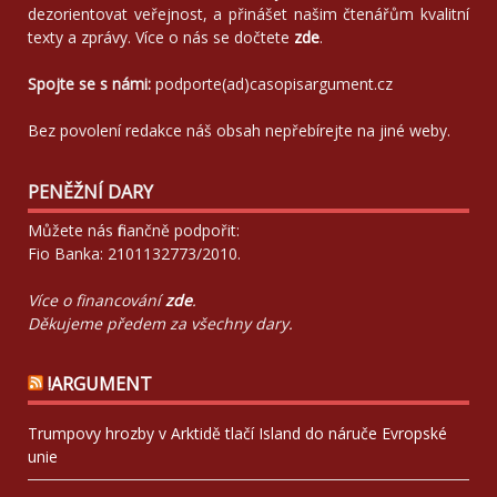
dezorientovat veřejnost, a přinášet našim čtenářům kvalitní
texty a zprávy. Více o nás se dočtete
zde
.
Spojte se s námi:
podporte(ad)casopisargument.cz
Bez povolení redakce náš obsah nepřebírejte na jiné weby.
PENĚŽNÍ DARY
Můžete nás finančně podpořit:
Fio Banka: 2101132773/2010.
Více o financování
zde
.
Děkujeme předem za všechny dary.
!ARGUMENT
Trumpovy hrozby v Arktidě tlačí Island do náruče Evropské
unie