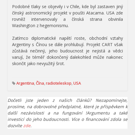
Podobné tlaky se objevily i v Chile, kde byl zastaven jiný
čínský astronomický projekt v poušti Atacama. USA zde
rovněž intervenovaly a čínská strana obvinila
Washington z hegemonismu.
Zatímco diplomatické napětí roste, obchodní vztahy
Argentiny s Čínou se dále prohlubují. Projekt CART však
zůstává nečinný, jeho budoucnost je nejistá a vědci
varují, že téměř dokončený dalekohled může nakonec
skončit jako nevyužitý šrot.
Argentina
,
Čína
,
radioteleskop
,
USA
Dočetli jste jeden z našich článků? Nezapomínejte,
prosíme, na dobrovolné předplatné, které je příspěvkem k
další nezávislosti a na fungování !Argumentu a také
investicí do jeho budoucnosti. Více o financování zdola se
dozvíte
zde
.