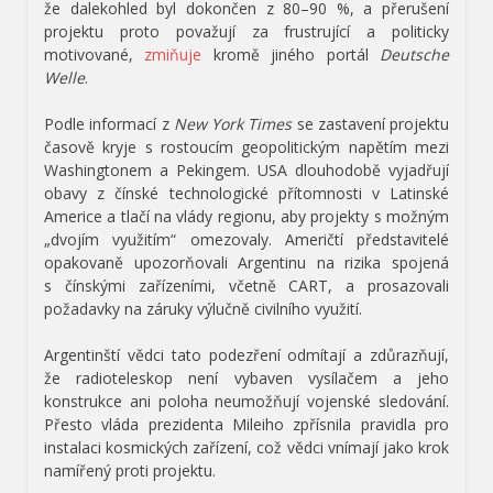
že dalekohled byl dokončen z 80–90 %, a přerušení
projektu proto považují za frustrující a politicky
motivované,
zmiňuje
kromě jiného portál
Deutsche
Welle
.
Podle informací z
New York Times
se zastavení projektu
časově kryje s rostoucím geopolitickým napětím mezi
Washingtonem a Pekingem. USA dlouhodobě vyjadřují
obavy z čínské technologické přítomnosti v Latinské
Americe a tlačí na vlády regionu, aby projekty s možným
„dvojím využitím“ omezovaly. Američtí představitelé
opakovaně upozorňovali Argentinu na rizika spojená
s čínskými zařízeními, včetně CART, a prosazovali
požadavky na záruky výlučně civilního využití.
Argentinští vědci tato podezření odmítají a zdůrazňují,
že radioteleskop není vybaven vysílačem a jeho
konstrukce ani poloha neumožňují vojenské sledování.
Přesto vláda prezidenta Mileiho zpřísnila pravidla pro
instalaci kosmických zařízení, což vědci vnímají jako krok
namířený proti projektu.