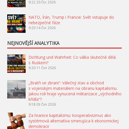
9:22
20 Čvc 2026
NATO, Írán, Trump i Francie: Svět vstupuje do
nebezpečné fáze
9:20
14 Čvc 2026
NEJNOVĚJŠÍ ANALYTIKA
Dichtung und Wahrheit: Co válka skutečně dělá
s Ruskem?
9:20
11 Čvn 2026
„Bratři ve zbrani“: Válečný stav a obchod
s vojenským materiálem na obranu kapitalismu.
Jakou roli hraje vynucená militarizace „východního
křídla“?
9:18
03 Čvn 2026
Za hranice kapitalizmu: kooperativizmus ako
systémová alternatíva smerujúca k ekonomickej
demokracii