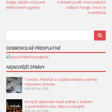
Navigace
Belgie zakáže ochucené
V Británii posílil v komunálních
elektronické cigarety
volbách Farage, levice je
pro
roztříštěná
příspěvek
DOBROVOLNÉ PŘEDPLATNÉ
NEJNOVĚJŠÍ ZPRÁVY
Turecko, Pákistán a Saúdská Arábie uzavřely
vojenskou dohodu
9:00
08 Srp 2026
Evropští diplomaté tajně jednali s Ruskem
o podmínkách míru války na Ukrajině
9:02
07 Srp 2026