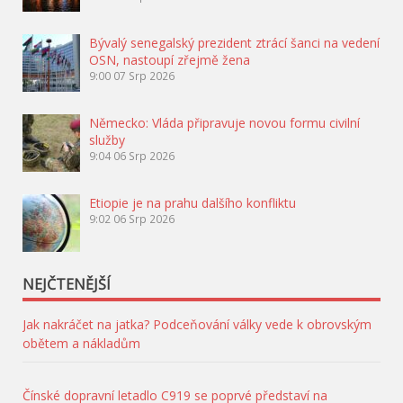
Bývalý senegalský prezident ztrácí šanci na vedení
OSN, nastoupí zřejmě žena
9:00
07 Srp 2026
Německo: Vláda připravuje novou formu civilní
služby
9:04
06 Srp 2026
Etiopie je na prahu dalšího konfliktu
9:02
06 Srp 2026
NEJČTENĚJŠÍ
Jak nakráčet na jatka? Podceňování války vede k obrovským
obětem a nákladům
Čínské dopravní letadlo C919 se poprvé představí na