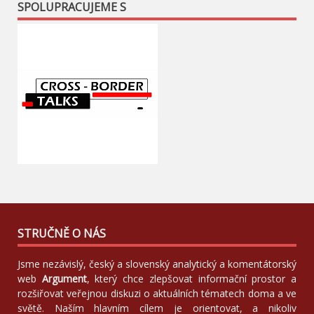
SPOLUPRACUJEME S
STRUČNĚ O NÁS
Jsme nezávislý, český a slovenský analytický a komentátorský
web
Argument
, který chce zlepšovat informační prostor a
rozšiřovat veřejnou diskuzi o aktuálních tématech doma a ve
světě. Naším hlavním cílem je orientovat, a nikoliv