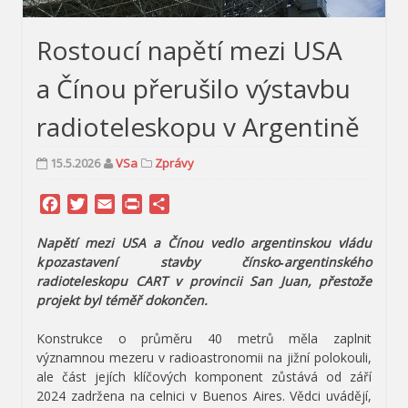
Rostoucí napětí mezi USA
a Čínou přerušilo výstavbu
radioteleskopu v Argentině
15.5.2026
VSa
Zprávy
Facebook
Twitter
Email
Print
Share
Napětí mezi USA a Čínou vedlo argentinskou vládu
k pozastavení stavby čínsko‑argentinského
radioteleskopu CART v provincii San Juan, přestože
projekt byl téměř dokončen.
Konstrukce o průměru 40 metrů měla zaplnit
významnou mezeru v radioastronomii na jižní polokouli,
ale část jejích klíčových komponent zůstává od září
2024 zadržena na celnici v Buenos Aires. Vědci uvádějí,