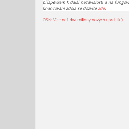
příspěvkem k další nezávislosti a na fungov
financování zdola se dozvíte
zde
.
Navigace
OSN: Více než dva miliony nových uprchlíků
pro
příspěvek