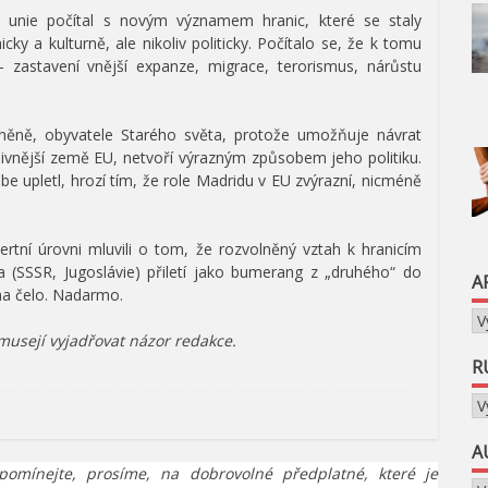
ké unie počítal s novým významem hranic, které se staly
y a kulturně, ale nikoliv politicky. Počítalo se, že k tomu
 zastavení vnější expanze, migrace, terorismus, nárůstu
vněně, obyvatele Starého světa, protože umožňuje návrat
livnější země EU, netvoří výrazným způsobem jeho politiku.
be upletl, hrozí tím, že role Madridu v EU zvýrazní, nicméně
xpertní úrovni mluvili o tom, že rozvolněný vztah k hranicím
ta (SSSR, Jugoslávie) přiletí jako bumerang z „druhého“ do
A
 na čelo. Nadarmo.
Ar
emusejí vyjadřovat názor redakce.
R
Ru
A
pomínejte, prosíme, na dobrovolné předplatné, které je