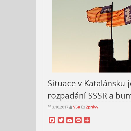
Situace v Katalánsku j
rozpadání SSSR a bum
3.10.2017
VSa
Zprávy
Facebook
Twitter
Email
Print
Share