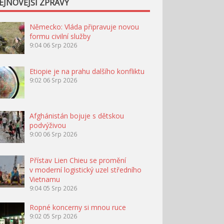
EJNOVĚJŠÍ ZPRÁVY
Německo: Vláda připravuje novou
formu civilní služby
9:04
06 Srp 2026
Etiopie je na prahu dalšího konfliktu
9:02
06 Srp 2026
Afghánistán bojuje s dětskou
podvýživou
9:00
06 Srp 2026
Přístav Lien Chieu se promění
v moderní logistický uzel středního
Vietnamu
9:04
05 Srp 2026
Ropné koncerny si mnou ruce
9:02
05 Srp 2026