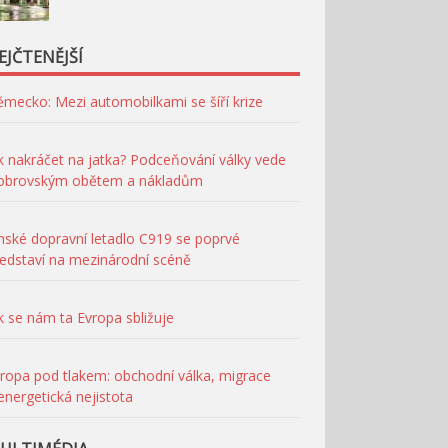
EJČTENĚJŠÍ
mecko: Mezi automobilkami se šíří krize
k nakráčet na jatka? Podceňování války vede
 obrovským obětem a nákladům
nské dopravní letadlo C919 se poprvé
edstaví na mezinárodní scéně
k se nám ta Evropa sbližuje
ropa pod tlakem: obchodní válka, migrace
energetická nejistota