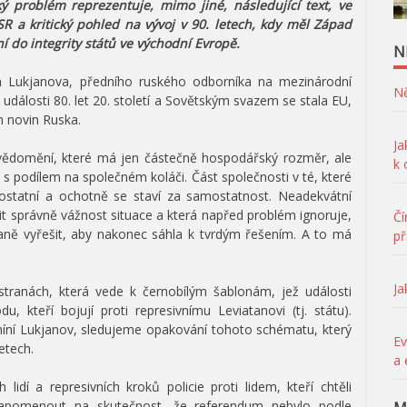
ý problém reprezentuje, mimo jiné, následující text, ve
 a kritický pohled na vývoj v 90. letech, kdy měl Západ
 do integrity států ve východní Evropě.
N
ora Lukjanova, předního ruského odborníka na mezinárodní
Ně
 události 80. let 20. století a Sovětským svazem se stala EU,
ch novin Ruska.
Ja
vědomění, které má jen částečně hospodářský rozměr, ale
k
ty s podílem na společném koláči. Část společnosti v té, které
 ostatní a ochotně se staví za samostatnost. Neadekvátní
it správně vážnost situace a která napřed problém ignoruje,
Čí
aně vyřešit, aby nakonec sáhla k tvrdým řešením. A to má
př
Ja
tranách, která vede k černobílým šablonám, jež události
u, kteří bojují proti represivnímu Leviatanovi (tj. státu).
míní Lukjanov, sledujeme opakování tohoto schématu, který
Ev
etech.
a 
lidí a represivních kroků policie proti lidem, kteří chtěli
í zapomenout na skutečnost, že referendum nebylo podle