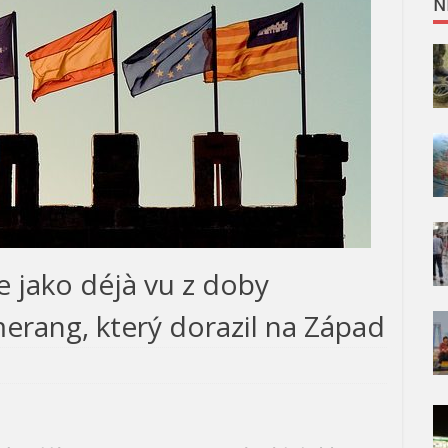
N
e jako déjà vu z doby
erang, který dorazil na Západ