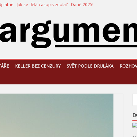
dplatné
Jak se dělá časopis zdola?
Daně 2025!
TÁŘE
KELLER BEZ CENZURY
SVĚT PODLE DRULÁKA
ROZHO
D