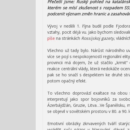
Přečetli jsme: Ruský pohled na katalánsk
kterém se mísí zkušenost s rozpadem SSSR
podcenit význam změn hranic a zasahování
Vývoj v neděli 1. října budil podle Fjod
vztahy, pocit déjà vu. Jako bychom sledovali
píše
na stránkách
Rossijskoj gazety
, vládní
Všechno už tady bylo. Nárůst národního u
více se pojí s nespokojeností regionální eli
provincii má dojem, že už stačilo „krmit“
reakce centrální vlády, která nedokáže ocen
pak se ho snaží s despektem ke druhé str
potom opačný efekt.
To všechno doprovází exaltace na obou s
interpretují jako spor bojovníků za svobod
Ázerbájdžán, Gruzie, Litva…Ve Španělsku, 
se objevil v sovětském prostoru v 80. a 90. l
Emotivní obrázky zkrvavených tváří starých 
vyjádřit svůj názor v hlasování, dávaj