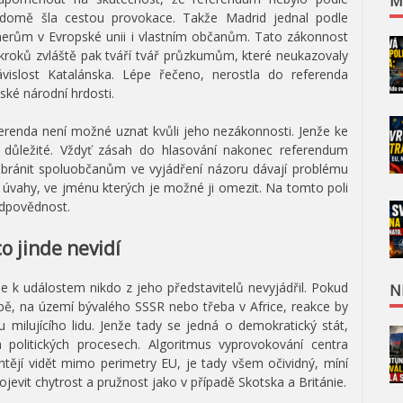
M
vědomě šla cestou provokace. Takže Madrid jednal podle
nerům v Evropské unii i vlastním občanům. Tato zákonnost
roků zvláště pak tváří tvář průzkumům, které neukazovaly
vislost Katalánska. Lépe řečeno, nerostla do referenda
nské národní hrdosti.
ferenda není možné uznat kvůli jeho nezákonnosti. Jenže ke
 důležité. Vždyť zásah do hlasování nakonec referendum
abránit spoluobčanům ve vyjádření názoru dávají problému
 úvahy, ve jménu kterých je možné ji omezit. Na tomto poli
odpovědnost.
o jinde nevidí
se k událostem nikdo z jeho představitelů nevyjádřil. Pokud
N
pě, na území bývalého SSSR nebo třeba v Africe, reakce by
milujícího lidu. Jenže tady se jedná o demokratický stát,
politických procesech. Algoritmus vyprovokování centra
tějí vidět mimo perimetry EU, je tady všem očividný, míní
evit chytrost a pružnost jako v případě Skotska a Británie.