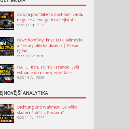
ULTIMÉDIA
Evropa pod tlakem: obchodní válka,
migrace a energetická nejistota
9:20
03 Srp 2026
Nové konflikty, krize EU a Německa
a české politické divadlo | Glosář
týdne
9:22
20 Čvc 2026
NATO, Írán, Trump i Francie: Svět
vstupuje do nebezpečné fáze
9:20
14 Čvc 2026
EJNOVĚJŠÍ ANALYTIKA
Dichtung und Wahrheit: Co válka
skutečně dělá s Ruskem?
9:20
11 Čvn 2026