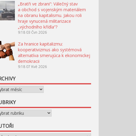
„Bratři ve zbrani“: Válečný stav
a obchod s vojenským materiálem
na obranu kapitalismu. Jakou roli
hraje vynucená militarizace
„východního křídla“?
9:18
03 Čvn 2026
Za hranice kapitalizmu:
kooperativizmus ako systémová
alternatíva smerujúca k ekonomickej
demokracii
9:18
07 Kvě 2026
RCHIVY
chivy
UBRIKY
briky
UTOŘI