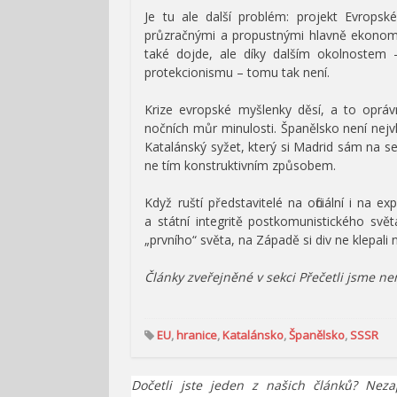
Je tu ale další problém: projekt Evrops
průzračnými a propustnými hlavně ekonomick
také dojde, ale díky dalším okolnostem –
protekcionismu – tomu tak není.
Krize evropské myšlenky děsí, a to oprá
nočních můr minulosti. Španělsko není nejv
Katalánský syžet, který si Madrid sám na se
ne tím konstruktivním způsobem.
Když ruští představitelé na oficiální i na e
a státní integritě postkomunistického svě
„prvního“ světa, na Západě si div ne klepali
Články zveřejněné v sekci Přečetli jsme n
EU
,
hranice
,
Katalánsko
,
Španělsko
,
SSSR
Dočetli jste jeden z našich článků? Neza