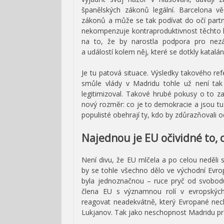
španělských zákonů legální. Barcelona 
zákonů a může se tak podívat do očí part
nekompenzuje kontraproduktivnost těchto k
na to, že by narostla podpora pro nezá
a událostí kolem něj, které se dotkly katalá
Je tu patová situace. Výsledky takového re
smůle vlády v Madridu tohle už není tak
legitimizoval. Takové hrubé pokusy o to z
nový rozměr: co je to demokracie a jsou tu
populisté obehrají ty, kdo by zdůrazňovali 
Najednou je EU očividné to, c
Není divu, že EU mlčela a po celou neděli 
by se tohle všechno dělo ve východní Evro
byla jednoznačnou – ruce pryč od svobodu 
člena EU s významnou rolí v evropských 
reagovat neadekvátně, který Evropané nech
Lukjanov. Tak jako neschopnost Madridu proj