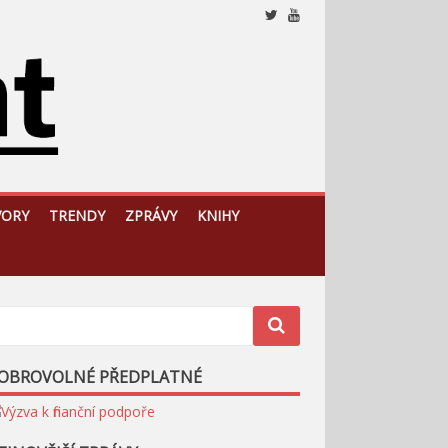
Nezávislý, český a slovenský analytický a komentátorský
web
VORY
TRENDY
ZPRÁVY
KNIHY
OBROVOLNÉ PŘEDPLATNÉ