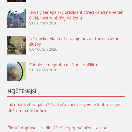
Bývalý senegalský prezident ztrácí šanci na vedení
OSN, nastoupí zřejmě žena
9:00
07 Srp 2026
Německo: Vláda připravuje novou formu civilní
služby
9:04
06 Srp 2026
Etiopie je na prahu dalšího konfliktu
9:02
06 Srp 2026
NEJČTENĚJŠÍ
Jak nakráčet na jatka? Podceňování války vede k obrovským
obětem a nákladům
Čínské dopravní letadlo C919 se poprvé představí na