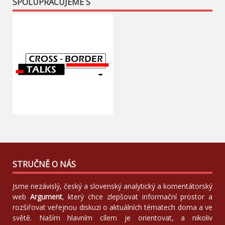
SPOLUPRACUJEME S
STRUČNĚ O NÁS
Jsme nezávislý, český a slovenský analytický a komentátorský
web
Argument
, který chce zlepšovat informační prostor a
rozšiřovat veřejnou diskuzi o aktuálních tématech doma a ve
světě. Naším hlavním cílem je orientovat, a nikoliv