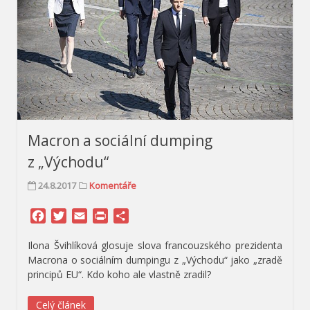
Macron a sociální dumping
z „Východu“
24.8.2017
Komentáře
Facebook
Twitter
Email
Print
Share
Ilona Švihlíková glosuje slova francouzského prezidenta
Macrona o sociálním dumpingu z „Východu“ jako „zradě
principů EU“. Kdo koho ale vlastně zradil?
Celý článek