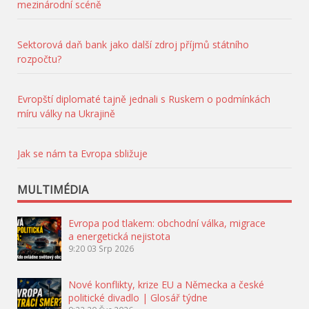
mezinárodní scéně
Sektorová daň bank jako další zdroj příjmů státního
rozpočtu?
Evropští diplomaté tajně jednali s Ruskem o podmínkách
míru války na Ukrajině
Jak se nám ta Evropa sbližuje
MULTIMÉDIA
Evropa pod tlakem: obchodní válka, migrace
a energetická nejistota
9:20
03 Srp 2026
Nové konflikty, krize EU a Německa a české
politické divadlo | Glosář týdne