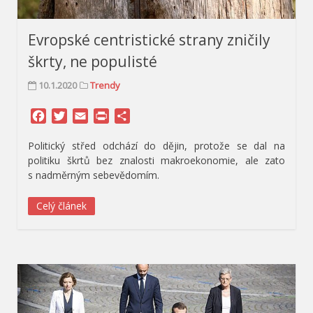
Evropské centristické strany zničily
škrty, ne populisté
10.1.2020
Trendy
Facebook
Twitter
Email
Print
Share
Politický střed odchází do dějin, protože se dal na
politiku škrtů bez znalosti makroekonomie, ale zato
s nadměrným sebevědomím.
Celý článek