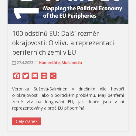
100 odstínů EU: Další rozměr
okrajovosti: O vlivu a reprezentaci
periferních zemí v EU
27.4.2023
Komentáře
,
Multimédia
Facebook
Twitter
Email
Print
Share
Veronika Sušová-Salminen v dnešním díle hovoří
o okrajovosti jako o politickém problému. Mají periferní
země vliv na fungování EU, jak dobře jsou v ní
reprezentovány a proč EU připomíná
Celý článek