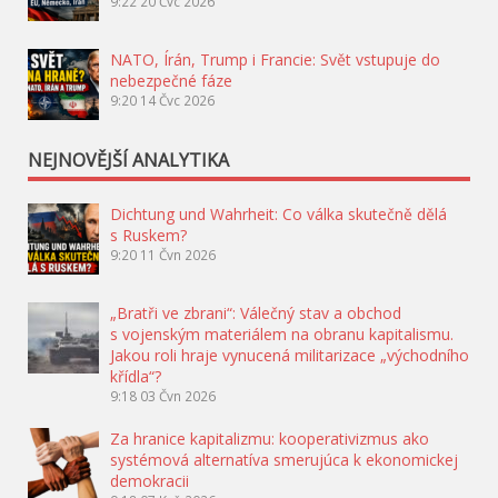
9:22
20 Čvc 2026
NATO, Írán, Trump i Francie: Svět vstupuje do
nebezpečné fáze
9:20
14 Čvc 2026
NEJNOVĚJŠÍ ANALYTIKA
Dichtung und Wahrheit: Co válka skutečně dělá
s Ruskem?
9:20
11 Čvn 2026
„Bratři ve zbrani“: Válečný stav a obchod
s vojenským materiálem na obranu kapitalismu.
Jakou roli hraje vynucená militarizace „východního
křídla“?
9:18
03 Čvn 2026
Za hranice kapitalizmu: kooperativizmus ako
systémová alternatíva smerujúca k ekonomickej
demokracii