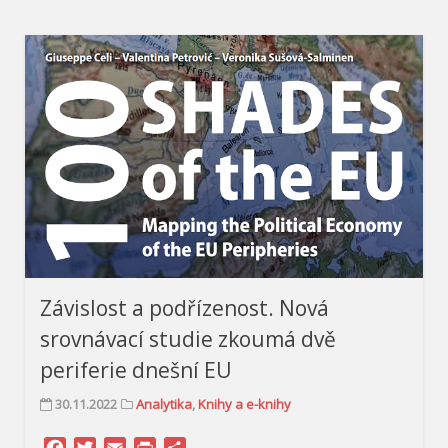
Závislost a podřízenost. Nová
srovnávací studie zkoumá dvě
periferie dnešní EU
30.11.2022
Analytika
,
Knihy a e-knihy
Facebook
Twitter
Email
Print
Share