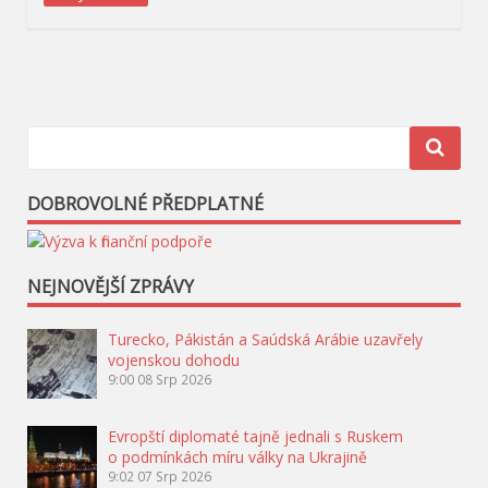
DOBROVOLNÉ PŘEDPLATNÉ
NEJNOVĚJŠÍ ZPRÁVY
Turecko, Pákistán a Saúdská Arábie uzavřely
vojenskou dohodu
9:00
08 Srp 2026
Evropští diplomaté tajně jednali s Ruskem
o podmínkách míru války na Ukrajině
9:02
07 Srp 2026