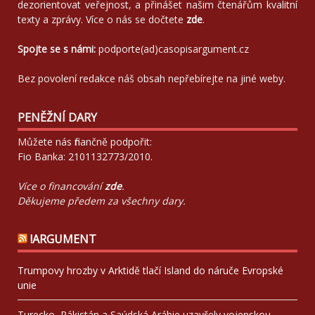
dezorientovat veřejnost, a přinášet našim čtenářům kvalitní
texty a zprávy. Více o nás se dočtete
zde
.
Spojte se s námi:
podporte(ad)casopisargument.cz
Bez povolení redakce náš obsah nepřebírejte na jiné weby.
PENĚŽNÍ DARY
Můžete nás finančně podpořit:
Fio Banka: 2101132773/2010.
Více o financování
zde
.
Děkujeme předem za všechny dary.
!ARGUMENT
Trumpovy hrozby v Arktidě tlačí Island do náruče Evropské
unie
Turecko, Pákistán a Saúdská Arábie uzavřely vojenskou