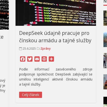
N
DeepSeek údajně pracuje pro
ce
čínskou armádu a tajné služby
25.6.2025
Zprávy
Facebook
Twitter
Email
Print
Share
Podle informací zasvěceného zdroje
podporuje společnost DeepSeek zabývající se
umělou inteligencí aktivně čínskou armádu
ový
a tajné služby.
ý je
irmy
Celý článek