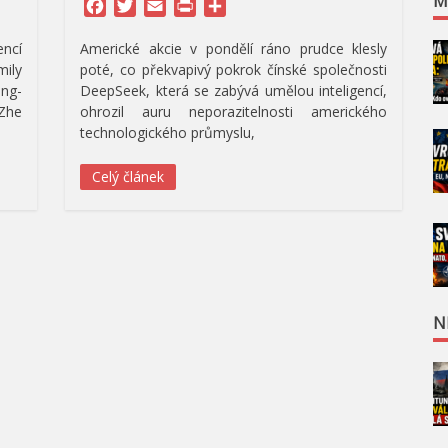
M
Facebook
Twitter
Email
Print
Share
encí
Americké akcie v pondělí ráno prudce klesly
ily
poté, co překvapivý pokrok čínské společnosti
ang-
DeepSeek, která se zabývá umělou inteligencí,
 Zhe
ohrozil auru neporazitelnosti amerického
technologického průmyslu,
Celý článek
N