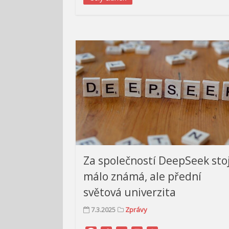
Za společností DeepSeek stoj
málo známá, ale přední
světová univerzita
7.3.2025
Zprávy