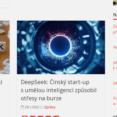
N
Čí
př
Ně
Ja
k
í
DeepSeek: Čínský start-up
Ja
s umělou inteligencí způsobil
otřesy na burze
Ev
a 
28.1.2025
Zprávy