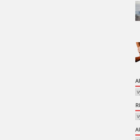
A
Ar
R
Ru
A