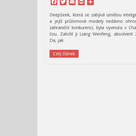
Facebook
Twitter
Email
Print
Share
DeepSeek, která se zabývá umělou intelig
a jejíž průlomové modely nedávno ohrom
zahraniční konkurenci, byla vyvinuta v Ch
čou. Založil ji Liang Wenfeng, absolvent
Da, jak
Celý článek