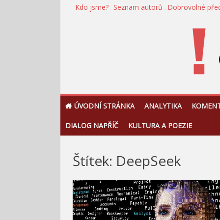
Přeskočit
Kdo jsme?
Seznam autorů
Dobrovolné pře
na
obsah
!Argument
ÚVODNÍ STRÁNKA
ANALYTIKA
KOMEN
DIALOG NAPŘÍČ
KULTURA A POEZIE
Štítek:
DeepSeek