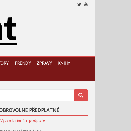
Nezávislý, český a slovenský analytický a komentátorský
web
VORY
TRENDY
ZPRÁVY
KNIHY
OBROVOLNÉ PŘEDPLATNÉ