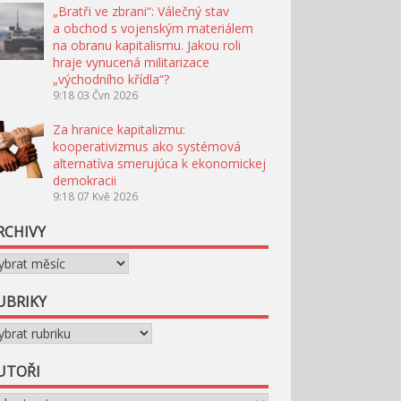
„Bratři ve zbrani“: Válečný stav
a obchod s vojenským materiálem
na obranu kapitalismu. Jakou roli
hraje vynucená militarizace
„východního křídla“?
9:18
03 Čvn 2026
Za hranice kapitalizmu:
kooperativizmus ako systémová
alternatíva smerujúca k ekonomickej
demokracii
9:18
07 Kvě 2026
RCHIVY
chivy
UBRIKY
briky
UTOŘI