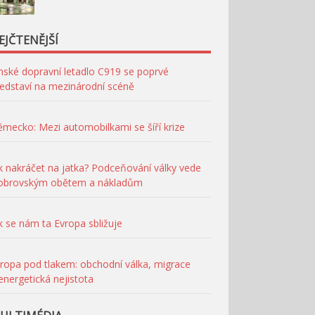
EJČTENĚJŠÍ
nské dopravní letadlo C919 se poprvé
edstaví na mezinárodní scéně
mecko: Mezi automobilkami se šíří krize
k nakráčet na jatka? Podceňování války vede
 obrovským obětem a nákladům
k se nám ta Evropa sbližuje
ropa pod tlakem: obchodní válka, migrace
energetická nejistota