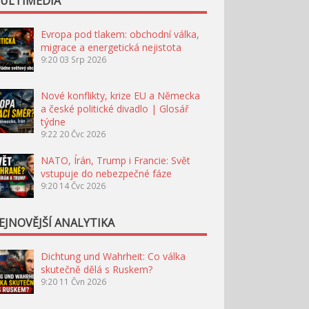
ULTIMÉDIA
Evropa pod tlakem: obchodní válka,
migrace a energetická nejistota
9:20
03 Srp 2026
Nové konflikty, krize EU a Německa
a české politické divadlo | Glosář
týdne
9:22
20 Čvc 2026
NATO, Írán, Trump i Francie: Svět
vstupuje do nebezpečné fáze
9:20
14 Čvc 2026
EJNOVĚJŠÍ ANALYTIKA
Dichtung und Wahrheit: Co válka
skutečně dělá s Ruskem?
9:20
11 Čvn 2026