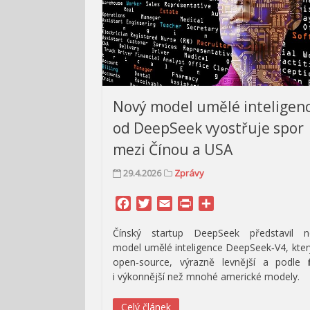
Nový model umělé inteligen
od DeepSeek vyostřuje spor
mezi Čínou a USA
29.4.2026
Zprávy
Facebook
Twitter
Email
Print
Share
Čínský startup DeepSeek představil n
model umělé inteligence DeepSeek‑V4, kter
open‑source, výrazně levnější a podle f
i výkonnější než mnohé americké modely.
Celý článek