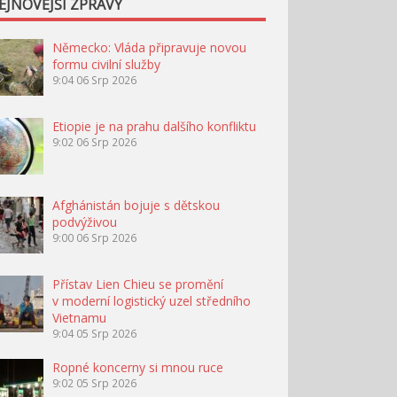
EJNOVĚJŠÍ ZPRÁVY
Německo: Vláda připravuje novou
formu civilní služby
9:04
06 Srp 2026
Etiopie je na prahu dalšího konfliktu
9:02
06 Srp 2026
Afghánistán bojuje s dětskou
podvýživou
9:00
06 Srp 2026
Přístav Lien Chieu se promění
v moderní logistický uzel středního
Vietnamu
9:04
05 Srp 2026
Ropné koncerny si mnou ruce
9:02
05 Srp 2026