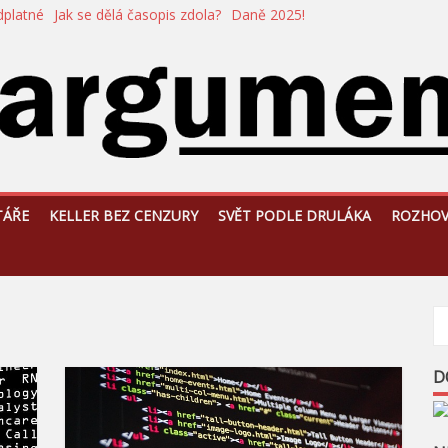
dplatné
Jak se dělá časopis zdola?
Daně 2025!
TÁŘE
KELLER BEZ CENZURY
SVĚT PODLE DRULÁKA
ROZHO
D