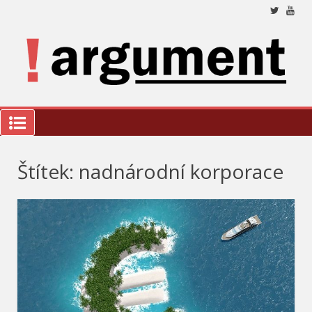
Přeskočit
na
obsah
Nez
a 
ana
a k
we
!Argument
Štítek:
nadnárodní korporace