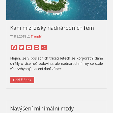
Kam mizí zisky nadnárodních firem
8.8.2018
Trendy
Facebook
Twitter
Email
Print
Share
Nejen, že v posledních třiceti letech se korporátní daně
snížily o více než polovinu, ale nadnárodní firmy se stále
více vyhýbají placení daní vůbec.
Celý článek
Navýšení minimální mzdy