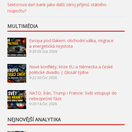
Sektorová daň bank jako další zdroj příjmů státního
rozpočtu?
MULTIMÉDIA
Evropa pod tlakem: obchodní válka, migrace
a energetická nejistota
9:20
03 Srp 2026
Nové konflikty, krize EU a Německa a české
politické divadlo | Glosář týdne
9:22
20 Čvc 2026
NATO, Írán, Trump i Francie: Svět vstupuje do
nebezpečné fáze
9:20
14 Čvc 2026
NEJNOVĚJŠÍ ANALYTIKA