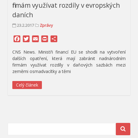
firmám využívat rozdíly v evropských
daních
23.2.2017
Zprávy
Facebook
Twitter
Email
Print
Share
CNS News. Ministři financí EU se shodli na vytvoření
dalších opatření, která mají zabránit nadnárodním
firmám využívat rozdíly v daňových sazbách mezi
zeměmi osmadvacítky a těmi
Celý článek