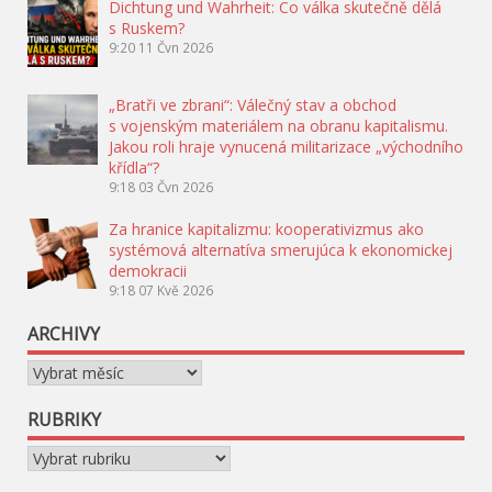
Dichtung und Wahrheit: Co válka skutečně dělá
s Ruskem?
9:20
11 Čvn 2026
„Bratři ve zbrani“: Válečný stav a obchod
s vojenským materiálem na obranu kapitalismu.
Jakou roli hraje vynucená militarizace „východního
křídla“?
9:18
03 Čvn 2026
Za hranice kapitalizmu: kooperativizmus ako
systémová alternatíva smerujúca k ekonomickej
demokracii
9:18
07 Kvě 2026
ARCHIVY
Archivy
RUBRIKY
Rubriky