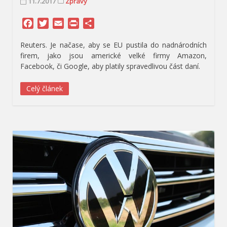
11.7.2017
Zprávy
Facebook
Twitter
Email
Print
Share
Reuters. Je načase, aby se EU pustila do nadnárodních
firem, jako jsou americké velké firmy Amazon,
Facebook, či Google, aby platily spravedlivou část daní.
Celý článek