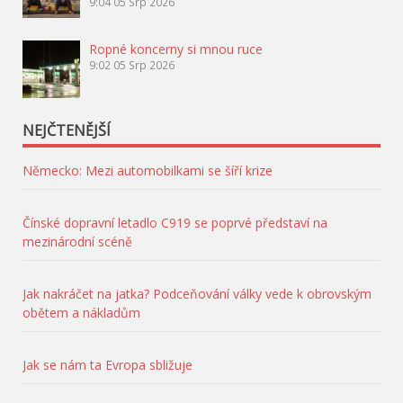
9:04
05 Srp 2026
Ropné koncerny si mnou ruce
9:02
05 Srp 2026
NEJČTENĚJŠÍ
Německo: Mezi automobilkami se šíří krize
Čínské dopravní letadlo C919 se poprvé představí na
mezinárodní scéně
Jak nakráčet na jatka? Podceňování války vede k obrovským
obětem a nákladům
Jak se nám ta Evropa sbližuje