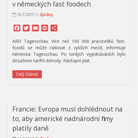
v německých fast foodech
15.7.2017
Zprávy
Facebook
Twitter
Email
Print
Share
ARD Tagesschau. Více než 100 000 pracovníků fast-
foodů se může radovat z vyšších mezd, informuje
německá Tagesschau. Po tvrdých vyjednáváních bylo
dosaženo tarifní dohody. Nástupní plat
Celý článek
Francie: Evropa musí dohlédnout na
to, aby americké nadnárodní firmy
platily daně