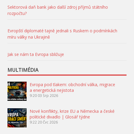
Sektorová daň bank jako další zdroj příjmů státního
rozpočtu?
Evropští diplomaté tajně jednali s Ruskem o podmínkách
míru války na Ukrajině
Jak se nám ta Evropa sbližuje
MULTIMÉDIA
Evropa pod tlakem: obchodní válka, migrace
a energetická nejistota
9:20
03 Srp 2026
Nové konflikty, krize EU a Německa a české
politické divadlo | Glosář týdne
9:22
20 Čvc 2026