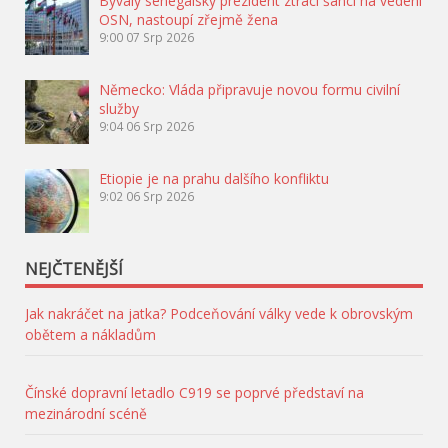
Bývalý senegalský prezident ztrácí šanci na vedení
OSN, nastoupí zřejmě žena
9:00
07 Srp 2026
Německo: Vláda připravuje novou formu civilní
služby
9:04
06 Srp 2026
Etiopie je na prahu dalšího konfliktu
9:02
06 Srp 2026
NEJČTENĚJŠÍ
Jak nakráčet na jatka? Podceňování války vede k obrovským
obětem a nákladům
Čínské dopravní letadlo C919 se poprvé představí na
mezinárodní scéně