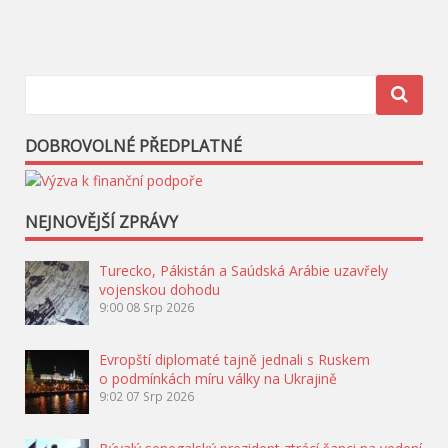
DOBROVOLNÉ PŘEDPLATNÉ
NEJNOVĚJŠÍ ZPRÁVY
Turecko, Pákistán a Saúdská Arábie uzavřely
vojenskou dohodu
9:00
08 Srp 2026
Evropští diplomaté tajně jednali s Ruskem
o podmínkách míru války na Ukrajině
9:02
07 Srp 2026