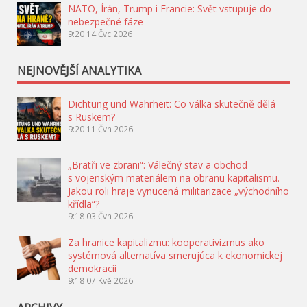
NATO, Írán, Trump i Francie: Svět vstupuje do
nebezpečné fáze
9:20
14 Čvc 2026
NEJNOVĚJŠÍ ANALYTIKA
Dichtung und Wahrheit: Co válka skutečně dělá
s Ruskem?
9:20
11 Čvn 2026
„Bratři ve zbrani“: Válečný stav a obchod
s vojenským materiálem na obranu kapitalismu.
Jakou roli hraje vynucená militarizace „východního
křídla“?
9:18
03 Čvn 2026
Za hranice kapitalizmu: kooperativizmus ako
systémová alternatíva smerujúca k ekonomickej
demokracii
9:18
07 Kvě 2026