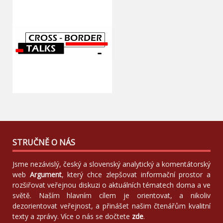
STRUČNĚ O NÁS
Jsme nezávislý, český a slovenský analytický a komentátorský
web
Argument
, který chce zlepšovat informační prostor a
rozšiřovat veřejnou diskuzi o aktuálních tématech doma a ve
světě. Naším hlavním cílem je orientovat, a nikoliv
dezorientovat veřejnost, a přinášet našim čtenářům kvalitní
texty a zprávy. Více o nás se dočtete
zde
.