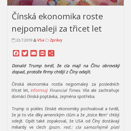
Čínská ekonomika roste
nejpomaleji za třicet let
23.7.2019
VSa
Zprávy
Facebook
Twitter
Email
Print
Share
Donald Trump tvrdí, že cla mají na Čínu obrovský
dopad, protože firmy chtějí z Číny odejít.
Čínská ekonomika rostla nejpomaleji za posledních
třicet let,
informují
Financial Times
. Vše ale zachraňuje
domácí čínská poptávka, zejména spotřeba.
Trump si pokles čínské ekonomiky pochvaloval a tvrdil,
že je to vše díky americkým clům a že „tisíce firem“ chtějí
odejít. Opět také zopakoval, že USA od Číny dostávají
miliardy ve clech
(pozn. red.: cla samozřejmě platí