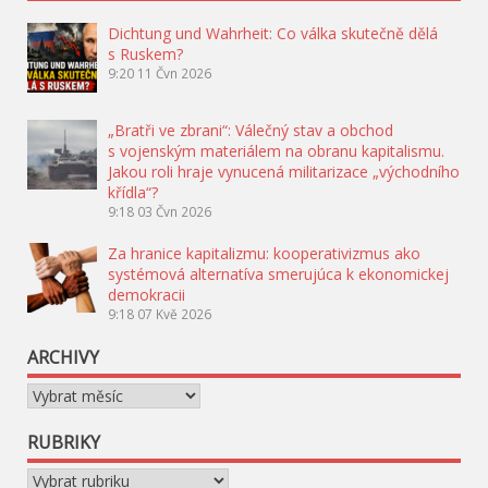
Dichtung und Wahrheit: Co válka skutečně dělá
s Ruskem?
9:20
11 Čvn 2026
„Bratři ve zbrani“: Válečný stav a obchod
s vojenským materiálem na obranu kapitalismu.
Jakou roli hraje vynucená militarizace „východního
křídla“?
9:18
03 Čvn 2026
Za hranice kapitalizmu: kooperativizmus ako
systémová alternatíva smerujúca k ekonomickej
demokracii
9:18
07 Kvě 2026
ARCHIVY
Archivy
RUBRIKY
Rubriky