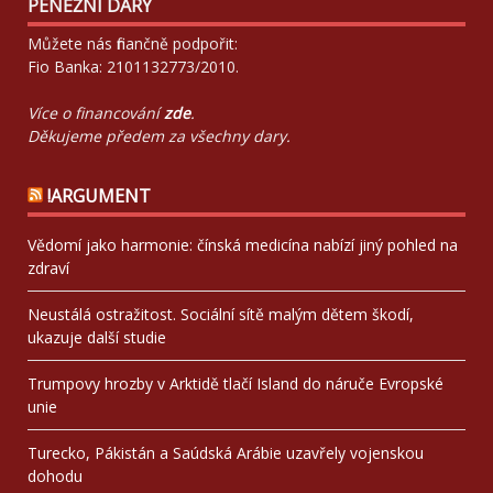
PENĚŽNÍ DARY
Můžete nás finančně podpořit:
Fio Banka: 2101132773/2010.
Více o financování
zde
.
Děkujeme předem za všechny dary.
!ARGUMENT
Vědomí jako harmonie: čínská medicína nabízí jiný pohled na
zdraví
Neustálá ostražitost. Sociální sítě malým dětem škodí,
ukazuje další studie
Trumpovy hrozby v Arktidě tlačí Island do náruče Evropské
unie
Turecko, Pákistán a Saúdská Arábie uzavřely vojenskou
dohodu