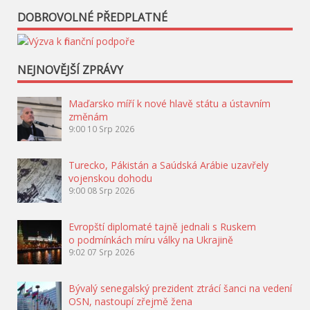
DOBROVOLNÉ PŘEDPLATNÉ
NEJNOVĚJŠÍ ZPRÁVY
Maďarsko míří k nové hlavě státu a ústavním
změnám
9:00
10 Srp 2026
Turecko, Pákistán a Saúdská Arábie uzavřely
vojenskou dohodu
9:00
08 Srp 2026
Evropští diplomaté tajně jednali s Ruskem
o podmínkách míru války na Ukrajině
9:02
07 Srp 2026
Bývalý senegalský prezident ztrácí šanci na vedení
OSN, nastoupí zřejmě žena