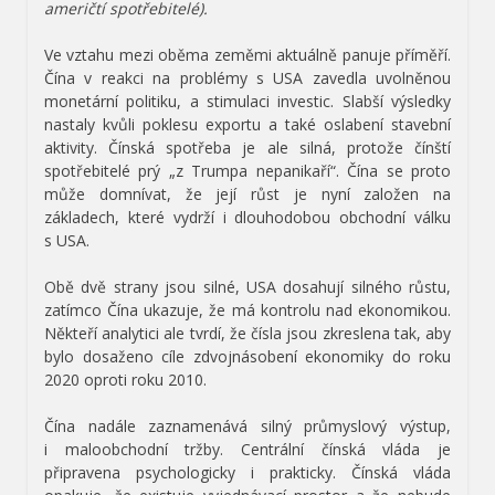
američtí spotřebitelé).
Ve vztahu mezi oběma zeměmi aktuálně panuje příměří.
Čína v reakci na problémy s USA zavedla uvolněnou
monetární politiku, a stimulaci investic. Slabší výsledky
nastaly kvůli poklesu exportu a také oslabení stavební
aktivity. Čínská spotřeba je ale silná, protože čínští
spotřebitelé prý „z Trumpa nepanikaří“. Čína se proto
může domnívat, že její růst je nyní založen na
základech, které vydrží i dlouhodobou obchodní válku
s USA.
Obě dvě strany jsou silné, USA dosahují silného růstu,
zatímco Čína ukazuje, že má kontrolu nad ekonomikou.
Někteří analytici ale tvrdí, že čísla jsou zkreslena tak, aby
bylo dosaženo cíle zdvojnásobení ekonomiky do roku
2020 oproti roku 2010.
Čína nadále zaznamenává silný průmyslový výstup,
i maloobchodní tržby. Centrální čínská vláda je
připravena psychologicky i prakticky. Čínská vláda