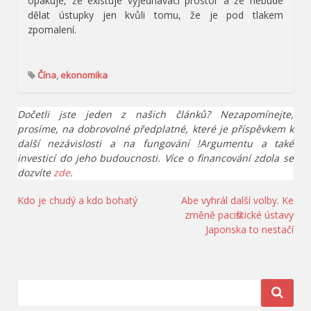
opakuje, že existuje vyjednávací prostor a že nebude
dělat ústupky jen kvůli tomu, že je pod tlakem
zpomalení.
Čína
,
ekonomika
Dočetli jste jeden z našich článků? Nezapomínejte,
prosíme, na dobrovolné předplatné, které je příspěvkem k
další nezávislosti a na fungování !Argumentu a také
investicí do jeho budoucnosti. Více o financování zdola se
dozvíte
zde
.
Navigace
Kdo je chudý a kdo bohatý
Abe vyhrál další volby. Ke
změně pacifistické ústavy
pro
Japonska to nestačí
příspěvek