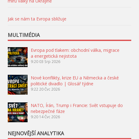
míru války na Ukrajině
Jak se nám ta Evropa sbližuje
MULTIMÉDIA
Evropa pod tlakem: obchodní válka, migrace
a energetická nejistota
9:20
03 Srp 2026
Nové konflikty, krize EU a Německa a české
politické divadlo | Glosář týdne
9:22
20 Čvc 2026
NATO, Írán, Trump i Francie: Svět vstupuje do
nebezpečné fáze
9:20
14 Čvc 2026
NEJNOVĚJŠÍ ANALYTIKA