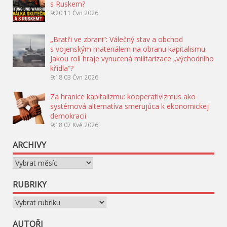
s Ruskem?
9:20
11 Čvn 2026
„Bratři ve zbrani“: Válečný stav a obchod
s vojenským materiálem na obranu kapitalismu.
Jakou roli hraje vynucená militarizace „východního
křídla“?
9:18
03 Čvn 2026
Za hranice kapitalizmu: kooperativizmus ako
systémová alternatíva smerujúca k ekonomickej
demokracii
9:18
07 Kvě 2026
ARCHIVY
Archivy
RUBRIKY
Rubriky
AUTOŘI