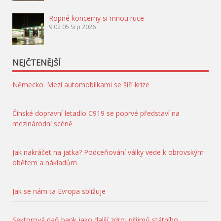
Ropné koncerny si mnou ruce
9:02
05 Srp 2026
NEJČTENĚJŠÍ
Německo: Mezi automobilkami se šíří krize
Čínské dopravní letadlo C919 se poprvé představí na
mezinárodní scéně
Jak nakráčet na jatka? Podceňování války vede k obrovským
obětem a nákladům
Jak se nám ta Evropa sbližuje
Sektorová daň bank jako další zdroj příjmů státního