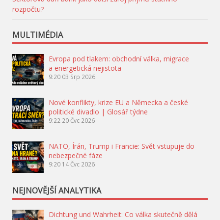
rozpočtu?
MULTIMÉDIA
Evropa pod tlakem: obchodní válka, migrace
a energetická nejistota
9:20
03 Srp 2026
Nové konflikty, krize EU a Německa a české
politické divadlo | Glosář týdne
9:22
20 Čvc 2026
NATO, Írán, Trump i Francie: Svět vstupuje do
nebezpečné fáze
9:20
14 Čvc 2026
NEJNOVĚJŠÍ ANALYTIKA
Dichtung und Wahrheit: Co válka skutečně dělá