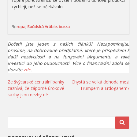
ropná pole. Aramcu se ovšem podařilo obnovit produkci
rychleji, než se očekávalo.
ropa
,
Saúdská Arábie. burza
Dočetli jste jeden z našich článků? Nezapomínejte,
prosíme, na dobrovolné předplatné, které je příspěvkem k
další nezávislosti a na fungování !Argumentu a také
investicí do jeho budoucnosti. Více o financování zdola se
dozvíte
zde
.
Navigace
Ze švýcarské centrální banky
Chystá se velká dohoda mezi
zaznívá, že záporné úrokové
Trumpem a Erdoganem?
pro
sazby jsou nezbytné
příspěvek