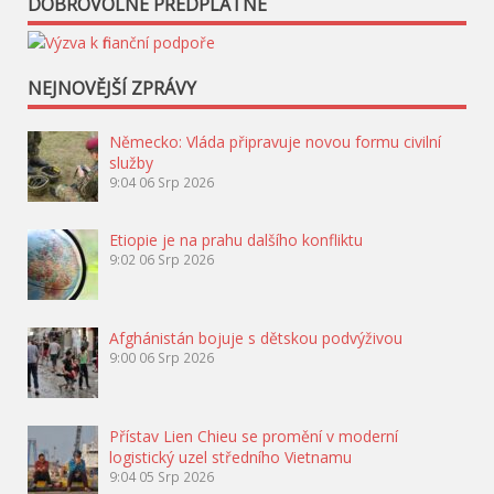
DOBROVOLNÉ PŘEDPLATNÉ
NEJNOVĚJŠÍ ZPRÁVY
Německo: Vláda připravuje novou formu civilní
služby
9:04
06 Srp 2026
Etiopie je na prahu dalšího konfliktu
9:02
06 Srp 2026
Afghánistán bojuje s dětskou podvýživou
9:00
06 Srp 2026
Přístav Lien Chieu se promění v moderní
logistický uzel středního Vietnamu
9:04
05 Srp 2026