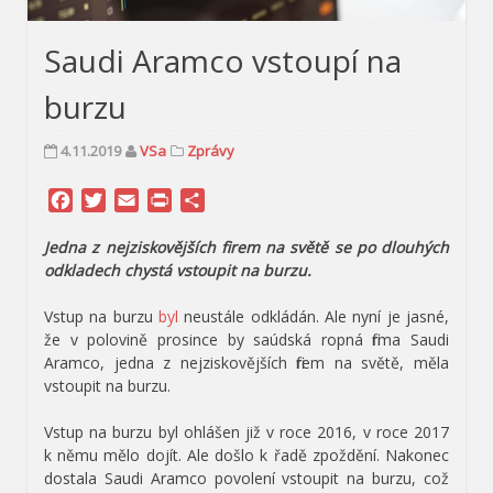
Saudi Aramco vstoupí na
burzu
4.11.2019
VSa
Zprávy
Facebook
Twitter
Email
Print
Share
Jedna z nejziskovějších firem na světě se po dlouhých
odkladech chystá vstoupit na burzu.
Vstup na burzu
byl
neustále odkládán. Ale nyní je jasné,
že v polovině prosince by saúdská ropná firma Saudi
Aramco, jedna z nejziskovějších firem na světě, měla
vstoupit na burzu.
Vstup na burzu byl ohlášen již v roce 2016, v roce 2017
k němu mělo dojít. Ale došlo k řadě zpoždění. Nakonec
dostala Saudi Aramco povolení vstoupit na burzu, což