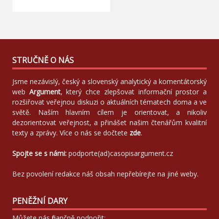
STRUČNĚ O NÁS
Jsme nezávislý, český a slovenský analytický a komentátorský
web
Argument
, který chce zlepšovat informační prostor a
rozšiřovat veřejnou diskuzi o aktuálních tématech doma a ve
světě. Naším hlavním cílem je orientovat, a nikoliv
dezorientovat veřejnost, a přinášet našim čtenářům kvalitní
texty a zprávy. Více o nás se dočtete
zde
.
Spojte se s námi:
podporte(ad)casopisargument.cz
Bez povolení redakce náš obsah nepřebírejte na jiné weby.
PENĚŽNÍ DARY
Můžete nás finančně podpořit: