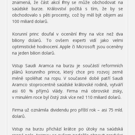
znamená, že část akcií firmy se může obchodovat na
saúdské burze. Království počítá s tím, že by se
obchodovalo s pěti procenty, což by měl být objem asi
100 miliard dolarů.
Korunní princ doufal v ocenění firmy na více než dva
biliony dolarů. To ovšem experti vidí jako velmi
optimistické hodnocení. Apple či Microsoft jsou oceněny
na jeden bilion dolarů.
Vstup Saudi Aramca na burzu je součástí reformních
plánů korunního prince, který chce pro rozvoj země
méně spoléhat na ropu. V současné době patří Saudi
Aramco stoprocentně saúdské královské rodině, vytváří
asi 60 % příjmů vlády. Firma má obrovské zisky,
v minulém roce byl čistý zisk více než 110 miliard dolarů.
Firma už oznámila dividendu pro příští rok – asi 75 mld.
dolarů.
Vstup na burzu přichází krátce po útoky na saúdská