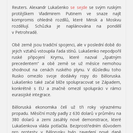
Reuters. Alexandr Lukašenko
se sejde
se svým ruským
protějškem Vladimirem Putinem ve snaze najít
kompromis ohledně rozdílů, které Minsk a Moskvu
rozdělují. Schůzka je naplánována na pondělí
v Petrohradě.
Obě země jsou tradiční spojenci, ale v poslední době do
jejich vztahů vstoupila řada stínů. Lukašenko nepodpořil
ruské připojení Krymu, které nazval „špatným
precedentem“ a obě země se už měsíce nemohou
shodnout na cenách ruského plynu. V důsledku toho
Rusko omezilo svoje dodávky ropy do Běloruska.
Lukašenko také začal blíže spolupracovat se Západem,
konkrétně s EU a značně omezil spolupráci v rámci
eurasijské integrace.
Běloruská ekonomika čelí už tři roky výraznému
propadu. Měsíční mzdy padly z 630 dolarů v průměru na
380 dolarů a zemi zasáhly nové demonstrace, které
Lukašenkova vláda potlačila. Bezprostředním důvodem
pro protesty v Bělorusku bylo zavedení nové daně