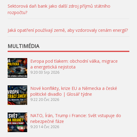
Sektorová daň bank jako další zdroj příjmů státního
rozpočtu?
Jaká opatření používají země, aby vzdorovaly cenám energií?
MULTIMÉDIA
Evropa pod tlakem: obchodní válka, migrace
a energetická nejistota
9:20
03 Srp 2026
Nové konflikty, krize EU a Německa a české
politické divadlo | Glosář týdne
9:22
20 Čvc 2026
NATO, Írán, Trump i Francie: Svět vstupuje do
nebezpečné fáze
9:20
14 Čvc 2026