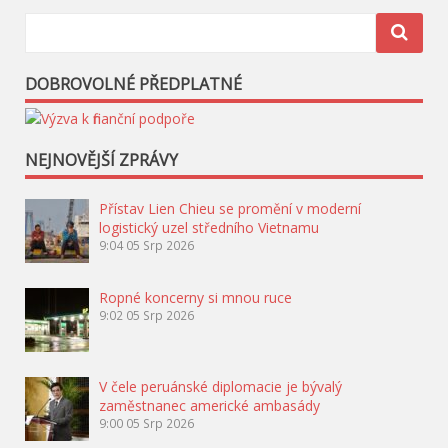
DOBROVOLNÉ PŘEDPLATNÉ
NEJNOVĚJŠÍ ZPRÁVY
Přístav Lien Chieu se promění v moderní
logistický uzel středního Vietnamu
9:04
05 Srp 2026
Ropné koncerny si mnou ruce
9:02
05 Srp 2026
V čele peruánské diplomacie je bývalý
zaměstnanec americké ambasády
9:00
05 Srp 2026