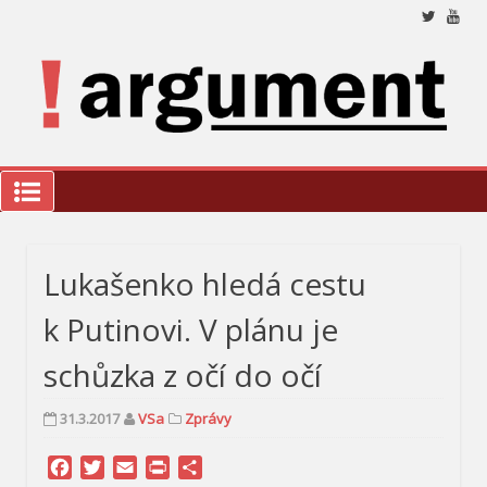
Přeskočit
na
obsah
Nez
a 
ana
a k
we
!Argument
Lukašenko hledá cestu
k Putinovi. V plánu je
schůzka z očí do očí
31.3.2017
VSa
Zprávy
Facebook
Twitter
Email
Print
Share