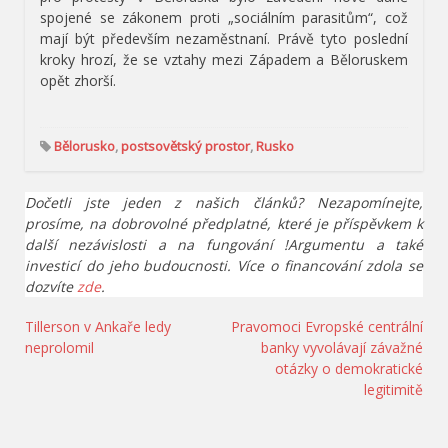
spojené se zákonem proti „sociálním parasitům“, což
mají být především nezaměstnaní. Právě tyto poslední
kroky hrozí, že se vztahy mezi Západem a Běloruskem
opět zhorší.
Bělorusko
,
postsovětský prostor
,
Rusko
Dočetli jste jeden z našich článků? Nezapomínejte,
prosíme, na dobrovolné předplatné, které je příspěvkem k
další nezávislosti a na fungování !Argumentu a také
investicí do jeho budoucnosti. Více o financování zdola se
dozvíte
zde
.
Navigace
Tillerson v Ankaře ledy
Pravomoci Evropské centrální
neprolomil
banky vyvolávají závažné
pro
otázky o demokratické
příspěvek
legitimitě