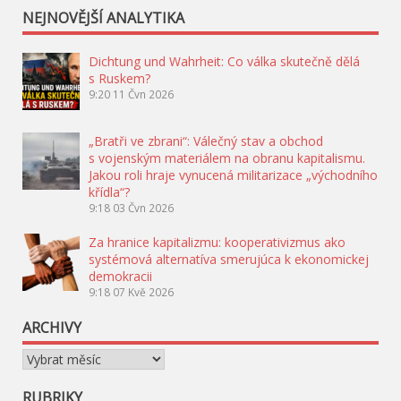
NEJNOVĚJŠÍ ANALYTIKA
Dichtung und Wahrheit: Co válka skutečně dělá
s Ruskem?
9:20
11 Čvn 2026
„Bratři ve zbrani“: Válečný stav a obchod
s vojenským materiálem na obranu kapitalismu.
Jakou roli hraje vynucená militarizace „východního
křídla“?
9:18
03 Čvn 2026
Za hranice kapitalizmu: kooperativizmus ako
systémová alternatíva smerujúca k ekonomickej
demokracii
9:18
07 Kvě 2026
ARCHIVY
Archivy
RUBRIKY