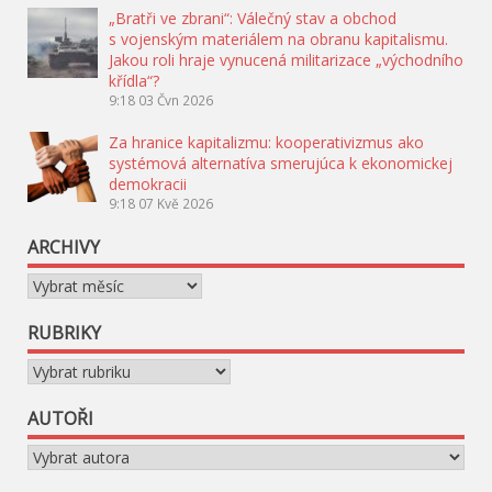
„Bratři ve zbrani“: Válečný stav a obchod
s vojenským materiálem na obranu kapitalismu.
Jakou roli hraje vynucená militarizace „východního
křídla“?
9:18
03 Čvn 2026
Za hranice kapitalizmu: kooperativizmus ako
systémová alternatíva smerujúca k ekonomickej
demokracii
9:18
07 Kvě 2026
ARCHIVY
Archivy
RUBRIKY
Rubriky
AUTOŘI