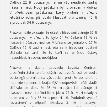
Dalších 22 % dotázaných si na věc neudělalo žádný
názor a neví. Nový průzkum byl proveden v dubnu.
V předchozím průzkumu, který proběhl v březnu
letošního roku, plánovalo hlasovat pro změny 40 %
a proti pak 34 % dotázaných.
Průzkum dále ukazuje, že účast v hlasování plánuje 65 %
dotázaných, v březnu to bylo 54 %. Celkem 19 % se
hlasování účastnit nechce. V březnu se jednalo o 27 %.
Dalších 15 % zatím neví, zda se k hlasování dostaví.
Ukázalo se také, že ti, kteří se změnou ústavy
nesouhlasí, hlasovat nepůjdou.
Průzkum v dubnu provedlo Levada Centrum
prostřednictvím telefonických rozhovorů, což se podle
sociologů promítlo na výsledcích, protože po telefonu
mají lidé tendenci k loajálnějším odpovědím vůči vládě.
Ukázalo se dále, že 53 % mladých lidí plánuje jít
hlasovat, mezi staršími lidmi jde o 77 %. Mezi mladými
bude pro změny 38 % a proti 41 %. Podobně vypadá
rozvrstvení v případě Moskvy: 31 % dotázaných