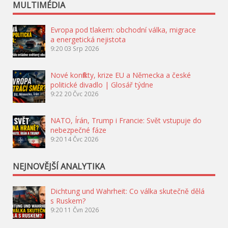
MULTIMÉDIA
Evropa pod tlakem: obchodní válka, migrace
a energetická nejistota
9:20
03 Srp 2026
Nové konflikty, krize EU a Německa a české
politické divadlo | Glosář týdne
9:22
20 Čvc 2026
NATO, Írán, Trump i Francie: Svět vstupuje do
nebezpečné fáze
9:20
14 Čvc 2026
NEJNOVĚJŠÍ ANALYTIKA
Dichtung und Wahrheit: Co válka skutečně dělá
s Ruskem?
9:20
11 Čvn 2026