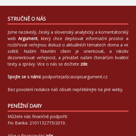
STRUČNĚ O NÁS
Jsme nezávislý, český a slovenský analytický a komentátorský
web
Argument
, který chce zlepšovat informační prostor a
rozšiřovat veřejnou diskuzi o aktuálních tématech doma a ve
světě. Naším hlavním cílem je orientovat, a nikoliv
dezorientovat veřejnost, a přinášet našim čtenářům kvalitní
texty a zprávy. Více o nás se dočtete
zde
.
Spojte se s námi:
podporte(ad)casopisargument.cz
Bez povolení redakce náš obsah nepřebírejte na jiné weby.
PENĚŽNÍ DARY
Můžete nás finančně podpořit:
Fio Banka: 2101132773/2010.
Více o financování
zde
.