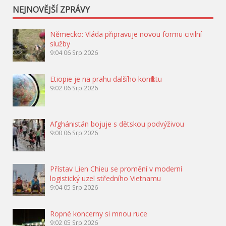
NEJNOVĚJŠÍ ZPRÁVY
Německo: Vláda připravuje novou formu civilní
služby
9:04
06 Srp 2026
Etiopie je na prahu dalšího konfliktu
9:02
06 Srp 2026
Afghánistán bojuje s dětskou podvýživou
9:00
06 Srp 2026
Přístav Lien Chieu se promění v moderní
logistický uzel středního Vietnamu
9:04
05 Srp 2026
Ropné koncerny si mnou ruce
9:02
05 Srp 2026