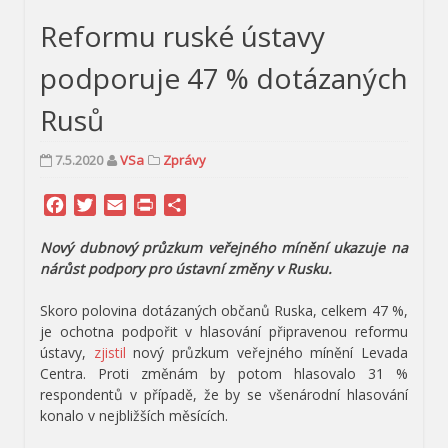
Reformu ruské ústavy
podporuje 47 % dotázaných
Rusů
7.5.2020
VSa
Zprávy
Facebook
Twitter
Email
Print
Share
Nový dubnový průzkum veřejného mínění ukazuje na
nárůst podpory pro ústavní změny v Rusku.
Skoro polovina dotázaných občanů Ruska, celkem 47 %,
je ochotna podpořit v hlasování připravenou reformu
ústavy,
zjistil
nový průzkum veřejného mínění Levada
Centra. Proti změnám by potom hlasovalo 31 %
respondentů v případě, že by se všenárodní hlasování
konalo v nejbližších měsících.