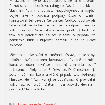
Moskvanů změny ústavy podporuje, ale 45 % je proti.
Pokud se bude zhoršovat rating současného prezidenta
Vladimira Putina a poroste nespokojenost a napětí,
dojde také k poklesu podpory ústavních změn,
konstatoval šéf Levada Centra Lev Gudkov. Gudkov ale
také dodal, že dalším trendem je, že odpůrci změn se
voleb neúčastní. Na účast v hlasování podle něj bude mít
také vliv pandemická situace v zemi. V případě, že
pandemie bude ustupovat pomalu, bude se účast
snižovat.
Všenárodní hlasování o změnách ústavy muselo být
odloženo kvůli pandemii koronaviru. Původně se mělo
konat 22. dubna, nyní se orientačně v Kremlu hovoří
o červenci, někdy kolem 8. července. Další možností je
potom září, na které tradičně připadá tzv. „Jednotný
hlasovací den“ (tzn. konají se doplňovací či pravidelné
volby různých typů). Datum musí potvrdit dekretem
prezident Vladimir Putin.
Rusko
,
ústava
,
veřejné mínění