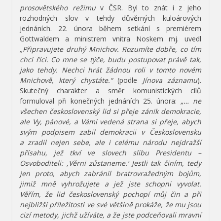
prosovětského režimu
v ČSR. Byl to znát i z jeho
rozhodných slov v tehdy důvěrných kuloárových
jednáních. 22. února během setkání s premiérem
Gottwaldem a ministrem vnitra Noskem mj. uvedl
„Připravujete druhý Mnichov. Rozumíte dobře, co tím
chci říci. Co mne se týče, budu postupovat právě tak,
jako tehdy. Nechci hrát žádnou roli v tomto novém
Mnichově, který chystáte.“
(podle
Jínova záznamu
).
Skutečný charakter a směr komunistických cílů
formuloval při konečných jednáních 25. února:
„… ne
všechen československý lid si přeje zánik demokracie,
ale Vy, pánové, a Vámi vedená strana si přeje, abych
svým podpisem zabil demokracii v Československu
a zradil nejen sebe, ale i celému národu nejdražší
přísahu, jež tkví ve slovech slibu Presidentu –
Osvoboditeli: ,Věrni zůstaneme.‘ Jestli tak činím, tedy
jen proto, abych zabránil bratrovražedným bojům,
jimiž mně vyhrožujete a jež jste schopni vyvolat.
Věřím, že lid československý pochopí můj čin a při
nejbližší příležitosti ve své většině prokáže, že mu jsou
cizí metody, jichž užíváte, a že jste podceňovali mravní