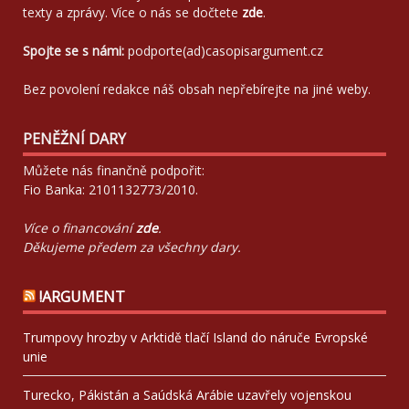
texty a zprávy. Více o nás se dočtete
zde
.
Spojte se s námi:
podporte(ad)casopisargument.cz
Bez povolení redakce náš obsah nepřebírejte na jiné weby.
PENĚŽNÍ DARY
Můžete nás finančně podpořit:
Fio Banka: 2101132773/2010.
Více o financování
zde
.
Děkujeme předem za všechny dary.
!ARGUMENT
Trumpovy hrozby v Arktidě tlačí Island do náruče Evropské
unie
Turecko, Pákistán a Saúdská Arábie uzavřely vojenskou