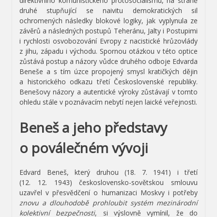
direktivního komunistického protosocialismu, na straně
druhé stupňující se naivitu demokratických sil
ochromených následky blokové logiky, jak vyplynula ze
závěrů a následných postupů Teheránu, Jalty i Postupimi
i rychlosti osvobozování Evropy z nacistické hrůzovlády
z jihu, západu i východu. Spornou otázkou v této optice
zůstává postup a názory vůdce druhého odboje Edvarda
Beneše a s tím úzce propojený smysl kratičkých dějin
a historického odkazu třetí Československé republiky.
Benešovy názory a autentické výroky zůstávají v tomto
ohledu stále v poznávacím nebytí nejen laické veřejnosti.
Beneš a jeho představy
o poválečném vývoji
Edvard Beneš, který druhou (18. 7. 1941) i třetí
(12. 12. 1943) československo-sovětskou smlouvu
uzavřel v přesvědčení o humanizaci Moskvy i potřeby
znovu a dlouhodobě prohloubit systém mezinárodní
kolektivní bezpečnosti
, si výslovně vymínil, že do