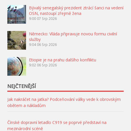
Bývalý senegalský prezident ztrácí šanci na vedení
OSN, nastoupí zřejmě žena
9:00
07 Srp 2026
Německo: Vláda připravuje novou formu civilní
služby
9:04
06 Srp 2026
Etiopie je na prahu dalšího konfliktu
9:02
06 Srp 2026
NEJČTENĚJŠÍ
Jak nakráčet na jatka? Podceňování války vede k obrovským
obětem a nákladům
Čínské dopravní letadlo C919 se poprvé představí na
mezinárodní scéně