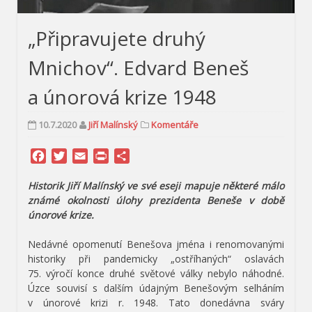
„Připravujete druhý
Mnichov“. Edvard Beneš
a únorová krize 1948
10.7.2020
Jiří Malínský
Komentáře
Facebook
Twitter
Email
Print
Share
Historik Jiří Malínský ve své eseji mapuje některé málo
známé okolnosti úlohy prezidenta Beneše v době
únorové krize.
Nedávné opomenutí Benešova jména i renomovanými
historiky při pandemicky „ostříhaných“ oslavách
75. výročí konce druhé světové války nebylo náhodné.
Úzce souvisí s dalším údajným Benešovým selháním
v únorové krizi r. 1948. Tato donedávna sváry