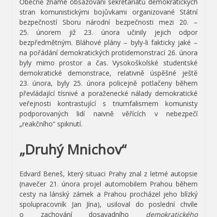
Obecně známé obsazování sekretariátů demokratických
stran komunistickými bojůvkami organizované Státní
bezpečností Sboru národní bezpečnosti mezi 20. –
25. únorem již 23. února učinily jejich odpor
bezpředmětným. Bláhové plány – byly-li fakticky jaké –
na pořádání demokratických protidemonstrací 26. února
byly mimo prostor a čas. Vysokoškolské studentské
demokratické demonstrace, relativně úspěšné ještě
23. února, byly 25. února policejně potlačeny během
převládající tísnivé a poraženecké nálady demokratické
veřejnosti kontrastující s triumfalismem komunisty
podporovaných lidí naivně věřících v nebezpečí
„reakčního“ spiknutí.
„Druhý Mnichov“
Edvard Beneš, který situaci Prahy znal z letmé autopsie
(navečer 21. února projel automobilem Prahou během
cesty na lánský zámek a Prahou procházel jeho blízký
spolupracovník Jan Jína), usiloval do poslední chvíle
o zachování dosavadního
demokratického