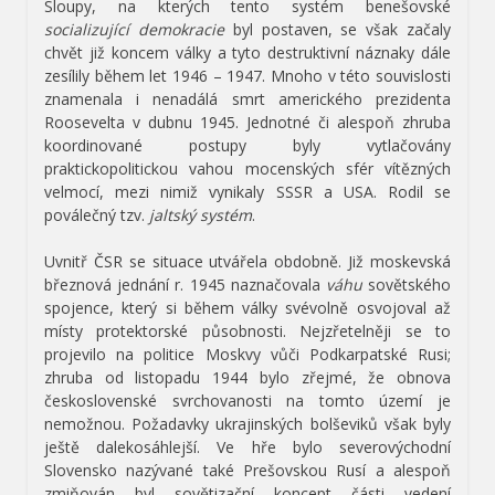
Sloupy, na kterých tento systém benešovské
socializující demokracie
byl postaven, se však začaly
chvět již koncem války a tyto destruktivní náznaky dále
zesílily během let 1946 – 1947. Mnoho v této souvislosti
znamenala i nenadálá smrt amerického prezidenta
Roosevelta v dubnu 1945. Jednotné či alespoň zhruba
koordinované postupy byly vytlačovány
praktickopolitickou vahou mocenských sfér vítězných
velmocí, mezi nimiž vynikaly SSSR a USA. Rodil se
poválečný tzv.
jaltský systém
.
Uvnitř ČSR se situace utvářela obdobně. Již moskevská
březnová jednání r. 1945 naznačovala
váhu
sovětského
spojence, který si během války svévolně osvojoval až
místy protektorské působnosti. Nejzřetelněji se to
projevilo na politice Moskvy vůči Podkarpatské Rusi;
zhruba od listopadu 1944 bylo zřejmé, že obnova
československé svrchovanosti na tomto území je
nemožnou. Požadavky ukrajinských bolševiků však byly
ještě dalekosáhlejší. Ve hře bylo severovýchodní
Slovensko nazývané také Prešovskou Rusí a alespoň
zmiňován byl sovětizační koncept části vedení