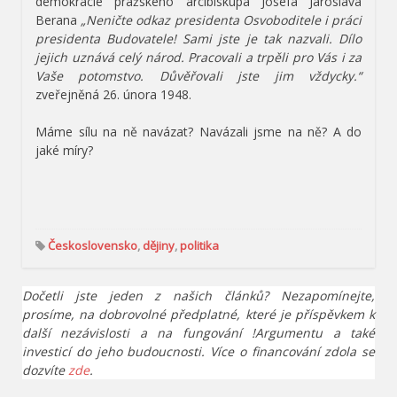
demokracie pražského arcibiskupa Josefa Jaroslava
Berana
„Neničte odkaz presidenta Osvoboditele i práci
presidenta Budovatele! Sami jste je tak nazvali. Dílo
jejich uznává celý národ. Pracovali a trpěli pro Vás i za
Vaše potomstvo. Důvěřovali jste jim vždycky.“
zveřejněná 26. února 1948.
Máme sílu na ně navázat? Navázali jsme na ně? A do
jaké míry?
Československo
,
dějiny
,
politika
Dočetli jste jeden z našich článků? Nezapomínejte,
prosíme, na dobrovolné předplatné, které je příspěvkem k
další nezávislosti a na fungování !Argumentu a také
investicí do jeho budoucnosti. Více o financování zdola se
dozvíte
zde
.