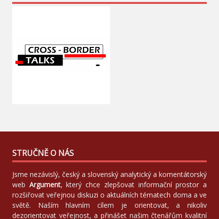
STRUČNĚ O NÁS
Jsme nezávislý, český a slovenský analytický a komentátorský
web
Argument
, který chce zlepšovat informační prostor a
rozšiřovat veřejnou diskuzi o aktuálních tématech doma a ve
světě. Naším hlavním cílem je orientovat, a nikoliv
dezorientovat veřejnost, a přinášet našim čtenářům kvalitní