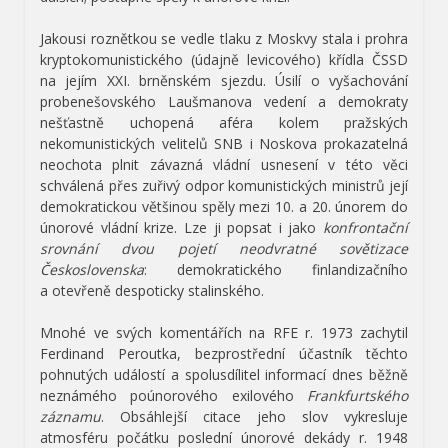
Jakousi roznětkou se vedle tlaku z Moskvy stala i prohra
kryptokomunistického (údajně levicového) křídla ČSSD
na jejím XXI. brněnském sjezdu. Úsilí o vyšachování
probenešovského Laušmanova vedení a demokraty
nešťastně uchopená aféra kolem pražských
nekomunistických velitelů SNB i Noskova prokazatelná
neochota plnit závazná vládní usnesení v této věci
schválená přes zuřivý odpor komunistických ministrů její
demokratickou většinou spěly mezi 10. a 20. únorem do
únorové vládní krize. Lze ji popsat i jako
konfrontační
srovnání dvou pojetí neodvratné sovětizace
Československa
: demokratického finlandizačního
a otevřeně despoticky stalinského.
Mnohé ve svých komentářích na RFE r. 1973 zachytil
Ferdinand Peroutka, bezprostřední účastník těchto
pohnutých událostí a spolusdílitel informací dnes běžně
neznámého poúnorového exilového
Frankfurtského
záznamu
. Obsáhlejší citace jeho slov vykresluje
atmosféru počátku poslední únorové dekády r. 1948