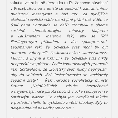
vskutku velmi hutně (Peroutka tu líčí Zorinovo působení
v Praze):
„Rovnou z letiště se odebral k zahraničnímu
ministrovi Masarykovi a řekl mu: ,Za nynějších
okolností sovětská vláda nemá jiné přání než vidět, že
úsilí pana Gottwalda se daří.‘ Promluvil s oběma
sociálně demokratickými ministry Majerem
a Laušmanem. Majerovi řekl, aby se řídil
Fierlingerovým příkladem a více spolupracoval.
Laušmanovi řekl, že ,Sovětský svaz mohl by být
donucen zabezpečit československou samostatnost.‘
Mluvil i s jinými a říkal jim, že ,Sovětský svaz nikdy
neopouští své přátele.‘ Podle komunistických pramenů
řekl Gottwaldovi, že ,Sovětský svaz nikdy nepřipustí,
aby do vnitřních věcí Československa se vměšovaly
západní státy.‘ … Řekl národně socialistický ministr
Drtina: ,Nejdůležitější záruka bezpečnosti
a nejpevnější naše jistota spočívá v úzké spolupráci se
Sovětským svazem.‘ To nebyla jen vymyšlená taktika
v poslední chvíli, to vycházelo z větší hloubky. Byly tu
nevyhladitelné následky Mnichova.“