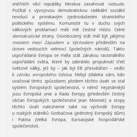
vnitřních věcí republiky Moskva zasahovat
nebude
.
Počítal s vývojovou demokratickou radikální sociální
revolucí a pronikavým zjednodušením stranického
politického systému. Komunisté tu v duchu svých
válkových proklamací měli mít čestné místo čelné
demokratické
strany. Osvobozený stát měl být jakýmsi
mostem mezi Západem a Východem
především na
úrovni vedoucích velmocí Společných národů. Takto
uspořádaná Evropa se měla stát zárukou racionálního
uspořádání světa, které by zabránilo propuknutí třetí
světové války, jež by – jak byl EB přesvědčen – vedlo
k
zániku evropského lidstva
. Nebyl zdaleka sám, kdo
uvažoval tímto způsobem; plodem těchto úvah se stal
systém Evropských společenství, v němž nejznámější
jsou Evropská unie a Rada Evropy (především čestný
občan Evropských společenství Jean Monnet) a stopy
těchto úvah nalezneme také na východě Evropy
u ruských státníků Gorbačova (jednotný Evropský dům)
i Putina (Velká Evropa, Euroasijské hospodářské
společenství).