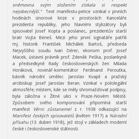
sněmovna svým složením získala si respekt
nejobecnější.“
Text manifestu-petice vznikal v prvních
hodinách únorové krize v prostorách Kanceláře
prezidenta republiky, jeho hlavními stylizátory byli
spisovatel Josef Kopta a poslanec, prezidentův starší
bratr Vojta Beneš. Mezi jeho první signatáře patřili
mj. historik František Michálek Bartoš, předseda
Nejvyššího soudu Ivan Dérer, ekonom prof. Josef
Macek, ústavní právník prof. Zdeněk Peška, poslankyně
a předsedkyně Rady československých žen Milada
Horáková, novinář-komentátor Ferdinand Peroutka,
básník národní umělec Jaroslav Kvapil a pražský
arcibiskup Josef Jaroslav Beran. Vznikal v pololegální
atmosféře; místem, kde se měly shromažďovat podpisy,
byla záložna v Žitné ulici v Praze-Novém Městě.
Způsobem svého komponování připomíná starší
manifest
Věrni zůstaneme!
z r. 1938 odkazující na
Manifest českých spisovatelů
(květen 1917) a
Národní
přísahu
(13. duben 1918), jež stojí v základech moderní
české i československé státnosti.