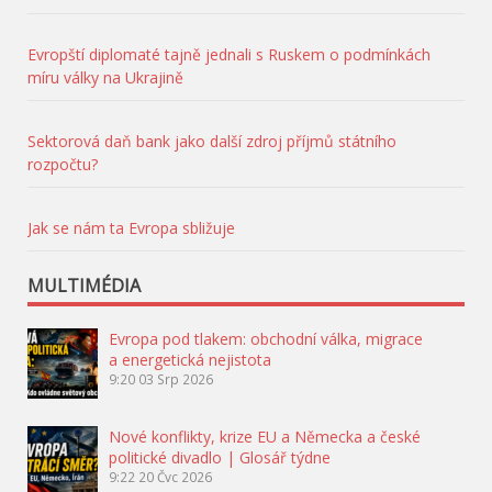
Evropští diplomaté tajně jednali s Ruskem o podmínkách
míru války na Ukrajině
Sektorová daň bank jako další zdroj příjmů státního
rozpočtu?
Jak se nám ta Evropa sbližuje
MULTIMÉDIA
Evropa pod tlakem: obchodní válka, migrace
a energetická nejistota
9:20
03 Srp 2026
Nové konflikty, krize EU a Německa a české
politické divadlo | Glosář týdne
9:22
20 Čvc 2026