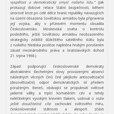
vyspělost a demokratický smysl našeho lidu.“
(Jak
prokazují dobové relace Státní bezpečnosti, během
únorové krize po celé délce hranic republiky navazujících
na území obsazená Sovětskou armádou byla připravena
její vojska, aby v příznivém momentu obsadila
Československo. Moskevská snaha o kontrolu
posledního, ještě Sovětskou armádou neobsazeného
strategicky zvláště důležitého satelitního státu byla
z ruského hlediska posléze naplněna hrubým porušením
zásad mezinárodního práva a bratislavských dohod
21. srpna 1968.)
Západ podporující československé demokraty
abstraktními šlechetnými slovy provázenými absencí
následných věcných činů činil jakýkoliv antisovětizační
(desovětizační) odpor demokratických sil předem
poraženým. Beneš, obávající se propuknutí světové
jaderné války a trpící kornatěním cév a tehdy
neléčitelným vysokým krevním tlakem, usiloval o
stále
ještě dosažitelné cíle
: zachování světového míru,
československé státnosti a alespoň zčásti