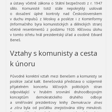
a ústavy včetně zákona o Státní bezpečnosti z r. 1947
sílilo. Komunisté totiž stále nepokrytěji usilovali
o dosažení úplné kontroly nad Československem
v duchu impulsů z Moskvy a posléze i z Kominformy
(Informačního byra komunistických a dělnických stran)
včetně resentimentů z podzimu 1920. Klíčovou úlohu
v tomto střetu hrál prezidentský úřad a osobně Edvard
Beneš.
Vztahy s komunisty a cesta
k únoru
Původně korektní vztah mezi Benešem a komunisty se
posléze začal kalit. Benešovská představa o vzájemně
přijatelném koncertu klíčových politických stran
odpovídající v hrubém srovnání druhoodbojovým
konceptům demokratického druhého odboje
a směřování prezidentovy knihy
Demokracie dnes
a zítra
byla od počátku znejisťována stíny minulosti.