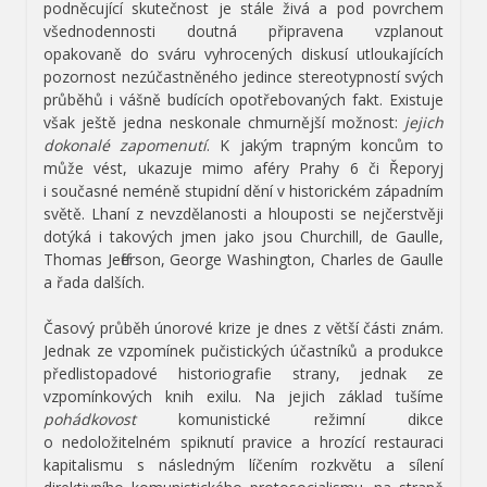
podněcující skutečnost je stále živá a pod povrchem
všednodennosti doutná připravena vzplanout
opakovaně do sváru vyhrocených diskusí utloukajících
pozornost nezúčastněného jedince stereotypností svých
průběhů i vášně budících opotřebovaných fakt. Existuje
však ještě jedna neskonale chmurnější možnost:
jejich
dokonalé zapomenutí
. K jakým trapným koncům to
může vést, ukazuje mimo aféry Prahy 6 či Řeporyj
i současné neméně stupidní dění v historickém západním
světě. Lhaní z nevzdělanosti a hlouposti se nejčerstvěji
dotýká i takových jmen jako jsou Churchill, de Gaulle,
Thomas Jefferson, George Washington, Charles de Gaulle
a řada dalších.
Časový průběh únorové krize je dnes z větší části znám.
Jednak ze vzpomínek pučistických účastníků a produkce
předlistopadové historiografie strany, jednak ze
vzpomínkových knih exilu. Na jejich základ tušíme
pohádkovost
komunistické režimní dikce
o nedoložitelném spiknutí pravice a hrozící restauraci
kapitalismu s následným líčením rozkvětu a sílení