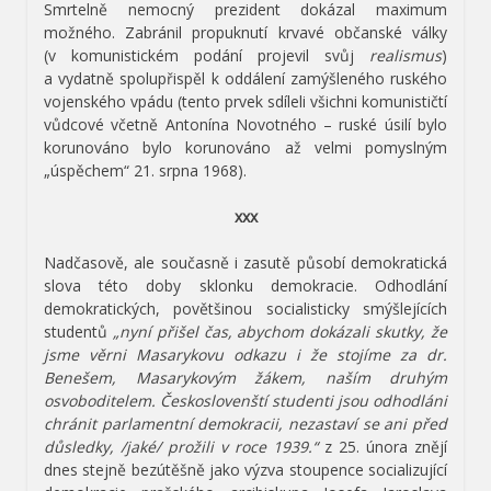
Smrtelně nemocný prezident dokázal maximum
možného. Zabránil propuknutí krvavé občanské války
(v komunistickém podání projevil svůj
realismus
)
a vydatně spolupřispěl k oddálení zamýšleného ruského
vojenského vpádu (tento prvek sdíleli všichni komunističtí
vůdcové včetně Antonína Novotného – ruské úsilí bylo
korunováno bylo korunováno až velmi pomyslným
„úspěchem“ 21. srpna 1968).
xxx
Nadčasově, ale současně i zasutě působí demokratická
slova této doby sklonku demokracie. Odhodlání
demokratických, povětšinou socialisticky smýšlejících
studentů
„nyní přišel čas, abychom dokázali skutky, že
jsme věrni Masarykovu odkazu i že stojíme za dr.
Benešem, Masarykovým žákem, naším druhým
osvoboditelem. Českoslovenští studenti jsou odhodláni
chránit parlamentní demokracii, nezastaví se ani před
důsledky, /jaké/ prožili v roce 1939.“
z 25. února znějí
dnes stejně bezútěšně jako výzva stoupence socializující