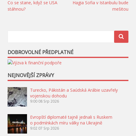
Navigace
Co se stane, když se USA
Hagia Sofia v Istanbulu bude
stáhnou?
mešitou
pro
příspěvek
DOBROVOLNÉ PŘEDPLATNÉ
NEJNOVĚJŠÍ ZPRÁVY
Turecko, Pákistán a Saúdská Arábie uzavřely
vojenskou dohodu
9:00
08 Srp 2026
Evropští diplomaté tajně jednali s Ruskem
o podmínkách míru války na Ukrajině
9:02
07 Srp 2026