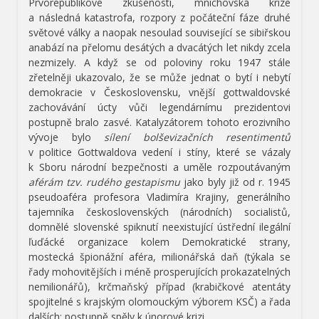
Prvorepublikové zkušenosti, mnichovská krize
a následná katastrofa, rozpory z počáteční fáze druhé
světové války a naopak nesoulad související se sibiřskou
anabází na přelomu desátých a dvacátých let nikdy zcela
nezmizely. A když se od poloviny roku 1947 stále
zřetelněji ukazovalo, že se může jednat o bytí i nebytí
demokracie v Československu, vnější gottwaldovské
zachovávání úcty vůči legendárnímu prezidentovi
postupně bralo zasvé. Katalyzátorem tohoto erozivního
vývoje bylo
sílení bolševizačních resentimentů
v politice Gottwaldova vedení i stíny, které se vázaly
k Sboru národní bezpečnosti a uměle rozpoutávaným
aférám tzv. rudého gestapismu
jako byly již od r. 1945
pseudoaféra profesora Vladimíra Krajiny, generálního
tajemníka československých (národních) socialistů,
domnělé slovenské spiknutí neexistující ústřední ilegální
ľuďácké organizace kolem Demokratické strany,
mostecká špionážní aféra, milionářská daň (týkala se
řady mohovitějších i méně prosperujících prokazatelných
nemilionářů), krčmaňský případ (krabičkové atentáty
spojitelné s krajským olomouckým výborem KSČ) a řada
dalších; postupně spěly k únorové krizi.