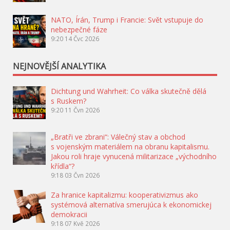
NATO, Írán, Trump i Francie: Svět vstupuje do
nebezpečné fáze
9:20
14 Čvc 2026
NEJNOVĚJŠÍ ANALYTIKA
Dichtung und Wahrheit: Co válka skutečně dělá
s Ruskem?
9:20
11 Čvn 2026
„Bratři ve zbrani“: Válečný stav a obchod
s vojenským materiálem na obranu kapitalismu.
Jakou roli hraje vynucená militarizace „východního
křídla“?
9:18
03 Čvn 2026
Za hranice kapitalizmu: kooperativizmus ako
systémová alternatíva smerujúca k ekonomickej
demokracii
9:18
07 Kvě 2026