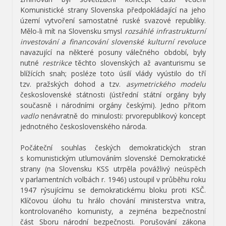
Komunistické strany Slovenska předpokládající na jeho
území vytvoření samostatné ruské svazové republiky.
Mělo-li mít na Slovensku smysl
rozsáhlé infrastrukturní
investování a financování slovenské kulturní revoluce
navazující na některé posuny válečného období, byly
nutné
restrikce
těchto slovenských až avanturismu se
blížících snah; posléze toto úsilí vlády vyústilo do tří
tzv. pražských dohod a tzv.
asymetrického modelu
československé státnosti (ústřední státní orgány byly
současně i národními orgány českými). Jedno přitom
vadlo
nenávratně do minulosti: prvorepublikový koncept
jednotného československého národa.
Počáteční souhlas českých demokratických stran
s komunistickým utlumováním slovenské Demokratické
strany (na Slovensku KSS utrpěla povážlivý neúspěch
v parlamentních volbách r. 1946) ustoupil v průběhu roku
1947 rýsujícímu se demokratickému bloku proti KSČ.
Klíčovou úlohu tu hrálo chování ministerstva vnitra,
kontrolovaného komunisty, a zejména bezpečnostní
část Sboru národní bezpečnosti. Porušování zákona