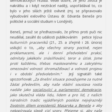
demokratických reziduí. Věděl dobře, že jeho života je
nakrátku a i když neztrácel naději, uspořádával to, co
bylo v jeho silách ještě ovlivnit (mj. se připravovalo
vybudování exilového Ústavu dr. Edvarda Beneše pro
politické a sociální studium v Londýně).
Beneš, jemuž se předhazovalo, že přímo proti puči nic
neudělal, zasáhl do události publikováním petice
Výzva
kulturních pracovníků
(21., 25. a zřejmě i 26. února)
usilující o to,
„aby všechny strany poctivě, nejen
proklamacemi, ale i denní předvolební praksí,
odmítaly jakékoliv znásilňování, teror a útisk. Jsme
proti každému, třebas maskovanému a zakrytému
omezování volnosti shromažďovací a volnosti projevu
i v období předvolebním.“
Její signatáři také
upozorňovali:
„Za dnešní situace považujeme za nutné
žádat především, aby naše vládní soustava rostla
nadále jako
socializující a parlamentní demokracie
,
jako skutečná vláda lidu, lidem a pro lid, z našich
národních tradic vyjádřených posléze nejvýrazněji
životním dílem presidentů Masaryka a Beneše
a aby
nekopírovala slepě cizí vzory. Přejeme si, aby naše