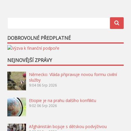
pro
příspěvek
DOBROVOLNÉ PŘEDPLATNÉ
NEJNOVĚJŠÍ ZPRÁVY
Německo: Vláda připravuje novou formu civilní
služby
9:04
06 Srp 2026
Etiopie je na prahu dalšího konfliktu
9:02
06 Srp 2026
Afghánistán bojuje s dětskou podvýživou