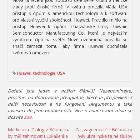
Nová omezení jsou součástí celé série kroků americké
vlády proti čínské firmě. V květnu omezila vláda USA
přístup k čipům s americkou technologií a k softwaru
pro vlastní využití společnosti Huawei. Pravidlo mířilo na
přístup Huawei k čipům tchajwanské firmy Taiwain
Semiconductor Manufacturing Co, která je největším
výrobcem čipů na světě. Nově oznámená pravidla se
snaží zamezit tomu, aby firma Huawei obcházela
květnová omezení.
Huawei
,
technologie
,
USA
Dočetli jste jeden z našich článků? Nezapomínejte,
prosíme, na dobrovolné předplatné, které je příspěvkem k
další nezávislosti a na fungování !Argumentu a také
investicí do jeho budoucnosti. Více o financování zdola se
dozvíte
zde
.
Navigace
Merkelová: Dialog v Bělorusku
Za „vagnerovci“ v Bělorusku
by měl zahrnovat i Lukašenka
byly ukrajinské tajné služby