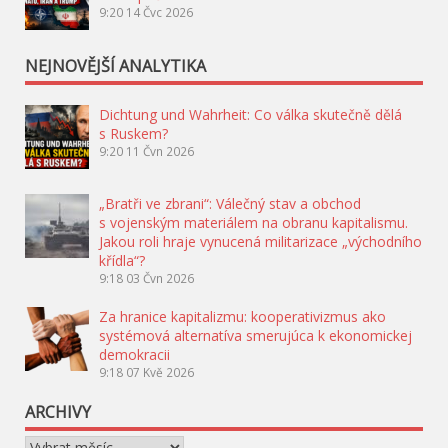
9:20
14 Čvc 2026
NEJNOVĚJŠÍ ANALYTIKA
Dichtung und Wahrheit: Co válka skutečně dělá
s Ruskem?
9:20
11 Čvn 2026
„Bratři ve zbrani“: Válečný stav a obchod
s vojenským materiálem na obranu kapitalismu.
Jakou roli hraje vynucená militarizace „východního
křídla“?
9:18
03 Čvn 2026
Za hranice kapitalizmu: kooperativizmus ako
systémová alternatíva smerujúca k ekonomickej
demokracii
9:18
07 Kvě 2026
ARCHIVY
Archivy