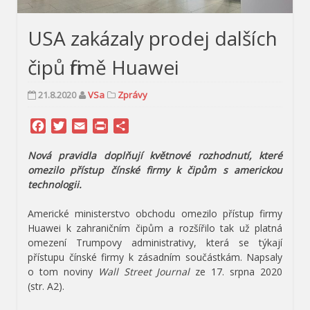
USA zakázaly prodej dalších
čipů firmě Huawei
21.8.2020
VSa
Zprávy
Facebook
Twitter
Email
Print
Share
Nová pravidla doplňují květnové rozhodnutí, které
omezilo přístup čínské firmy k čipům s americkou
technologii.
Americké ministerstvo obchodu omezilo přístup firmy
Huawei k zahraničním čipům a rozšířilo tak už platná
omezení Trumpovy administrativy, která se týkají
přístupu čínské firmy k zásadním součástkám. Napsaly
o tom noviny
Wall Street Journal
ze 17. srpna 2020
(str. A2).