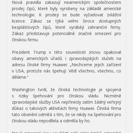
Nová pravidla zakazují neamerickým společnostem
prodej čipů, které byly vyrobeny na základě americké
technologie. K prodeji se bude vyžadovat zvláštní
licence. Zákaz se týká velmi široce dostupných
bezplášťových čipů, které vyrábějí zahraniční firmy.
Zákaz představuje potenciálně značné omezení pro
čínskou firmu.
Prezident Trump v této souvislosti znovu opakoval
obavy amerických úřadů i zpravodajských služeb na
adresu čínské firmy Huawei: „Nechceme jejich zařízení
v USA, protože nás špehují. Vědí všechno, všechno, co
děláme.“
Washington tvrdí, že čínská technologie je spojená
s riziky špehování pro čínskou vládu. Nicméně
zpravodajské služby USA nepřinesly zatím žádný veřejný
důkaz o takových aktivitách firmy Huawei. Čínská firma
tato obvinění odmítá s tím, že se nikdy na špehování pro
čínskou vládu nepodílela a odmítla by ho.