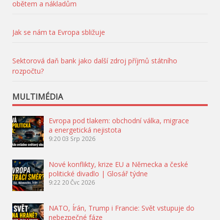
obětem a nákladům
Jak se nám ta Evropa sbližuje
Sektorová daň bank jako další zdroj příjmů státního
rozpočtu?
MULTIMÉDIA
Evropa pod tlakem: obchodní válka, migrace
a energetická nejistota
9:20
03 Srp 2026
Nové konflikty, krize EU a Německa a české
politické divadlo | Glosář týdne
9:22
20 Čvc 2026
NATO, Írán, Trump i Francie: Svět vstupuje do
nebezpečné fáze