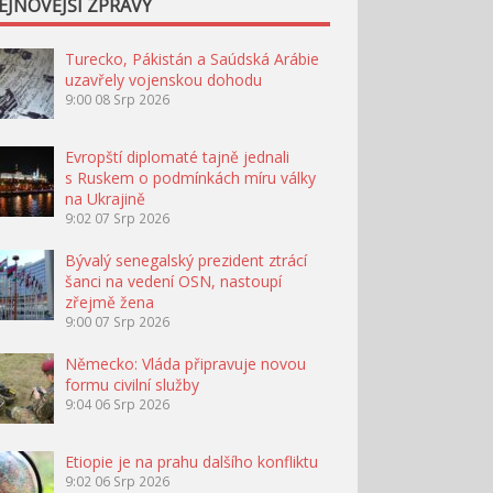
EJNOVĚJŠÍ ZPRÁVY
Turecko, Pákistán a Saúdská Arábie
uzavřely vojenskou dohodu
9:00
08 Srp 2026
Evropští diplomaté tajně jednali
s Ruskem o podmínkách míru války
na Ukrajině
9:02
07 Srp 2026
Bývalý senegalský prezident ztrácí
šanci na vedení OSN, nastoupí
zřejmě žena
9:00
07 Srp 2026
Německo: Vláda připravuje novou
formu civilní služby
9:04
06 Srp 2026
Etiopie je na prahu dalšího konfliktu
9:02
06 Srp 2026