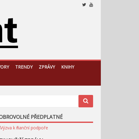
Nezávislý, český a slovenský analytický a komentátorský
web
VORY
TRENDY
ZPRÁVY
KNIHY
OBROVOLNÉ PŘEDPLATNÉ