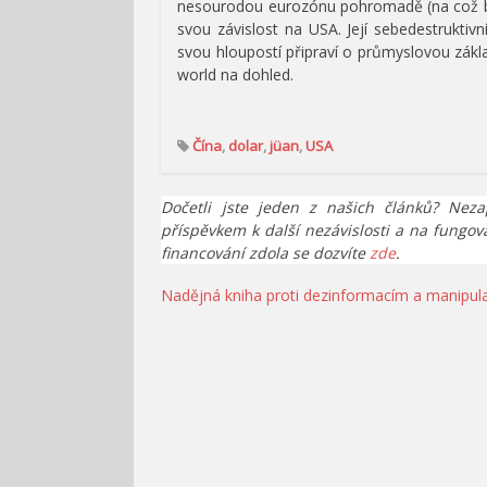
nesourodou eurozónu pohromadě (na což byc
svou závislost na USA. Její sebedestruktivní
svou hloupostí připraví o průmyslovou zákla
world na dohled.
Čína
,
dolar
,
jüan
,
USA
Dočetli jste jeden z našich článků? Neza
příspěvkem k další nezávislosti a na fungov
financování zdola se dozvíte
zde
.
Navigace
Nadějná kniha proti dezinformacím a manipul
pro
příspěvek