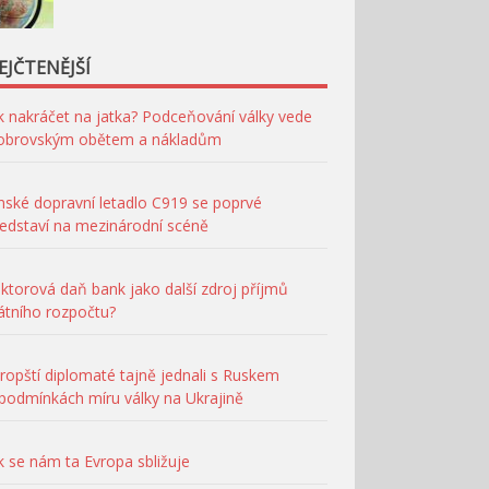
EJČTENĚJŠÍ
k nakráčet na jatka? Podceňování války vede
 obrovským obětem a nákladům
nské dopravní letadlo C919 se poprvé
edstaví na mezinárodní scéně
ktorová daň bank jako další zdroj příjmů
átního rozpočtu?
ropští diplomaté tajně jednali s Ruskem
podmínkách míru války na Ukrajině
k se nám ta Evropa sbližuje