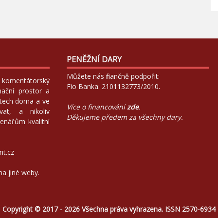
PENĚŽNÍ DARY
Můžete nás finančně podpořit:
 a komentátorský
Fio Banka: 2101132773/2010.
mační prostor a
atech doma a ve
Více o financování
zde
.
at, a nikoliv
Děkujeme předem za všechny dary.
enářům kvalitní
nt.cz
na jiné weby.
Copyright © 2017 - 2026 Všechna práva vyhrazena. ISSN 2570-6934