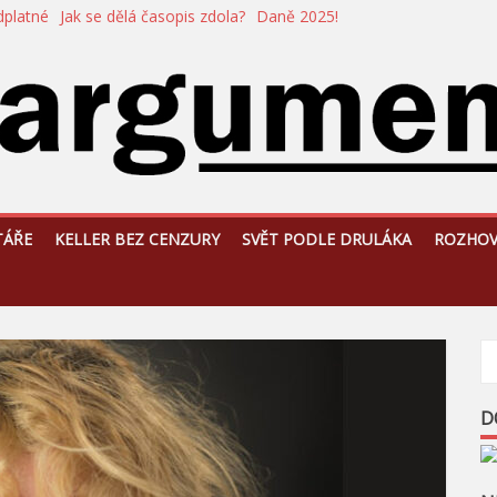
dplatné
Jak se dělá časopis zdola?
Daně 2025!
TÁŘE
KELLER BEZ CENZURY
SVĚT PODLE DRULÁKA
ROZHO
D