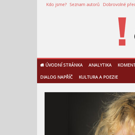
Přeskočit
Kdo jsme?
Seznam autorů
Dobrovolné pře
na
obsah
!Argument
ÚVODNÍ STRÁNKA
ANALYTIKA
KOMEN
DIALOG NAPŘÍČ
KULTURA A POEZIE