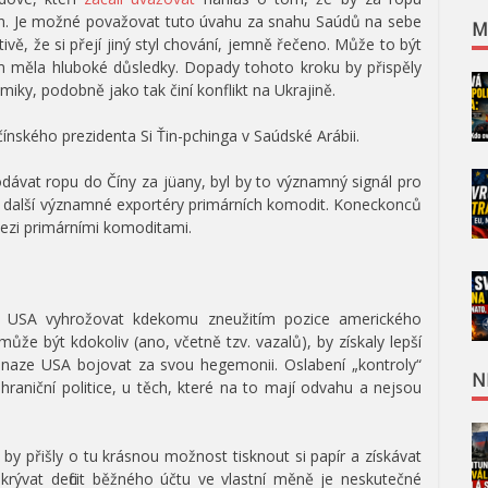
an. Je možné považovat tuto úvahu za snahu Saúdů na sebe
M
vě, že si přejí jiný styl chování, jemně řečeno. Může to být
šem měla hluboké důsledky. Dopady tohoto kroku by přispěly
ky, podobně jako tak činí konflikt na Ukrajině.
ínského prezidenta Si Ťin-pchinga v Saúdské Arábii.
dávat ropu do Číny za jüany, byl by to významný signál pro
ro další významné exportéry primárních komodit. Koneckonců
zi primárními komoditami.
t USA vyhrožovat kdekomu zneužitím pozice amerického
ůže být kdokoliv (ano, včetně tzv. vazalů), by získaly lepší
snaze USA bojovat za svou hegemonii. Oslabení „kontroly“
N
raniční politice, u těch, které na to mají odvahu a nejsou
 by přišly o tu krásnou možnost tisknout si papír a získávat
krývat deficit běžného účtu ve vlastní měně je neskutečné