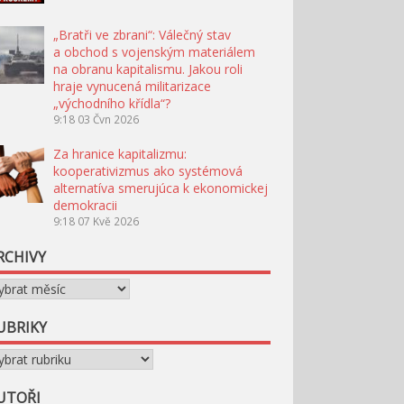
„Bratři ve zbrani“: Válečný stav
a obchod s vojenským materiálem
na obranu kapitalismu. Jakou roli
hraje vynucená militarizace
„východního křídla“?
9:18
03 Čvn 2026
Za hranice kapitalizmu:
kooperativizmus ako systémová
alternatíva smerujúca k ekonomickej
demokracii
9:18
07 Kvě 2026
RCHIVY
chivy
UBRIKY
briky
UTOŘI