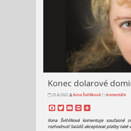
Konec dolarové domin
25.8.2022
Ilona Švihlíková
Komentáře
Facebook
Twitter
Email
Print
Share
Ilona Švihlíková komentuje současné 
rozhodnutí Saúdů akceptovat platby také 