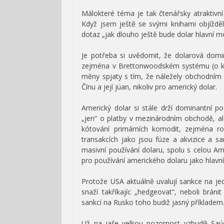
Málokteré téma je tak čtenářsky atraktivn
Když jsem ještě se svými knihami objíždě
dotaz „jak dlouho ještě bude dolar hlavní
Je potřeba si uvědomit, že dolarová do
zejména v Brettonwoodském systému (o k
měny spjaty s tím, že náležely obchodní
Čínu a její jüan, nikoliv pro americký dolar.
Americký dolar si stále drží dominantní po
„jen“ o platby v mezinárodním obchodě, ale
kótování primárních komodit, zejména rop
transakcích jako jsou fúze a akvizice a 
masivní používání dolaru, spolu s celou Ame
pro používání amerického dolaru jako hlavní 
Protože USA aktuálně uvalují sankce na jedn
snaží takříkajíc „hedgeovat“, neboli brán
sankcí na Rusko toho budiž jasný příkladem
Už na jaře velkou pozornost vzbudili Saú