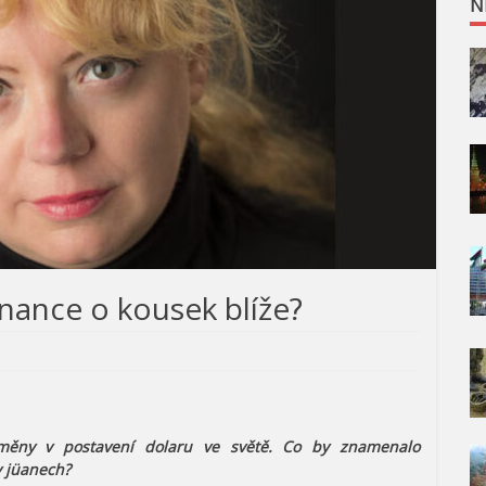
N
ance o kousek blíže?
změny v postavení dolaru ve světě. Co by znamenalo
v jüanech?