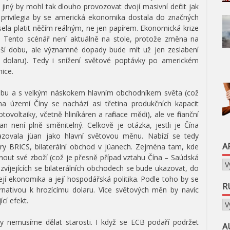
 jiný by mohl tak dlouho provozovat dvojí masivní deficit jak
 privilegia by se americká ekonomika dostala do značných
ela platit něčím reálným, ne jen papírem. Ekonomická krize
ou. Tento scénář není aktuálně na stole, protože změna na
elší dobu, ale významné dopady bude mít už jen zeslabení
ě dolaru). Tedy i snížení světové poptávky po americkém
ice.
ší dobu a s velkým náskokem hlavním obchodníkem světa (což
a území Číny se nachází asi třetina produkčních kapacit
voltaiky, včetně hliníkáren a rafinace mědi), ale ve finanční
an není plně směnitelný. Celkově je otázka, jestli je Čína
azovala jüan jako hlavní světovou měnu. Nabízí se tedy
A
y BRICS, bilaterální obchod v jüanech. Zejména tam, kde
nout své zboží (což je přesně případ vztahu Čína – Saúdská
Ar
zvíjejících se bilaterálních obchodech se bude ukazovat, do
 její ekonomika a její hospodářská politika. Podle toho by se
R
ternativou k hrozícímu dolaru. Více světových měn by navíc
cí efekt.
Ru
 nemusíme dělat starosti. I když se ECB podaří podržet
A