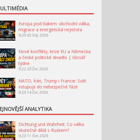
ULTIMÉDIA
Evropa pod tlakem: obchodní válka,
migrace a energetická nejistota
9:20
03 Srp 2026
Nové konflikty, krize EU a Německa
a české politické divadlo | Glosář
týdne
9:22
20 Čvc 2026
NATO, Írán, Trump i Francie: Svět
vstupuje do nebezpečné fáze
9:20
14 Čvc 2026
EJNOVĚJŠÍ ANALYTIKA
Dichtung und Wahrheit: Co válka
skutečně dělá s Ruskem?
9:20
11 Čvn 2026