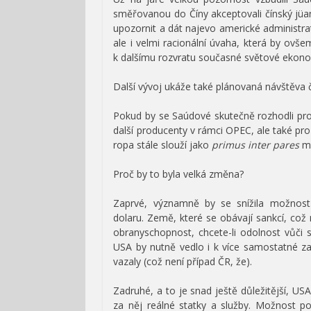
směřovanou do Číny akceptovali čínský jü
upozornit a dát najevo americké administrati
ale i velmi racionální úvaha, která by ov
k dalšímu rozvratu současné světové ekonomi
Další vývoj ukáže také plánovaná návštěva č
Pokud by se Saúdové skutečně rozhodli pro
další producenty v rámci OPEC, ale také p
ropa stále slouží jako
primus inter pares
me
Proč by to byla velká změna?
Zaprvé, významně by se snížila možnos
dolaru. Země, které se obávají sankcí, což m
obranyschopnost, chcete-li odolnost vůči 
USA by nutně vedlo i k více samostatné zah
vazaly (což není případ ČR, že).
Zadruhé, a to je snad ještě důležitější, USA
za něj reálné statky a služby. Možnost po