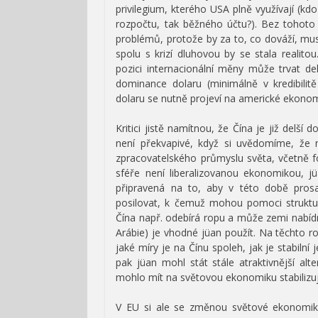
privilegium, kterého USA plně využívají (kdo
rozpočtu, tak běžného účtu?). Bez tohoto
problémů, protože by za to, co dováží, mus
spolu s krizí dluhovou by se stala realit
pozici internacionální měny může trvat d
dominance dolaru (minimálně v kredibilit
dolaru se nutně projeví na americké ekonom
Kritici jistě namítnou, že Čína je již del
není překvapivé, když si uvědomíme, že n
zpracovatelského průmyslu světa, včetně foto
sféře není liberalizovanou ekonomikou, jü
připravená na to, aby v této době pros
posilovat, k čemuž mohou pomoci struktur
Čína např. odebírá ropu a může zemi nabíd
Arábie) je vhodné jüan použít. Na těchto ro
jaké míry je na Čínu spoleh, jak je stabilní
pak jüan mohl stát stále atraktivnější al
mohlo mít na světovou ekonomiku stabilizují
V EU si ale se změnou světové ekonomiky