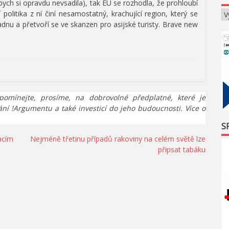
h si opravdu nevsadila), tak EU se rozhodla, že prohloubí
 politika z ní činí nesamostatný, krachující region, který se
dnu a přetvoří se ve skanzen pro asijské turisty. Brave new
pomínejte, prosíme, na dobrovolné předplatné, které je
ání !Argumentu a také investicí do jeho budoucnosti. Více o
S
acím
Nejméně třetinu případů rakoviny na celém světě lze
připsat tabáku