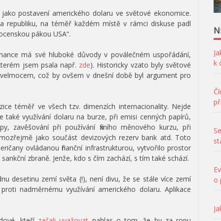
í jako postavení amerického dolaru ve světové ekonomice.
la republiku, na téměř každém místě v rámci diskuse padl
N
 mocenskou pákou USA“.
Ja
minance má své hluboké důvody v poválečném uspořádání,
k
terém jsem psala např.
zde
). Historicky vzato byly světové
m velmocem, což by ovšem v dnešní době byl argument pro
Čí
př
zice téměř ve všech tzv. dimenzích internacionality. Nejde
 také využívání dolaru na burze, při emisi cenných papírů,
y, zavěšování při používání fixního měnového kurzu, při
Se
samozřejmě jako součást devizových rezerv bank atd. Toto
st
ričany ovládanou finanční infrastrukturou, vytvořilo prostor
sankční zbraně. Jenže, kdo s čím zachází, s tím také schází.
Ev
u desetinu zemí světa (!), není divu, že se stále více zemí
o 
it proti nadměrnému využívání amerického dolaru. Aplikace
.
Ja
dové, kteří
začali uvažovat
nahlas o tom, že by za ropu