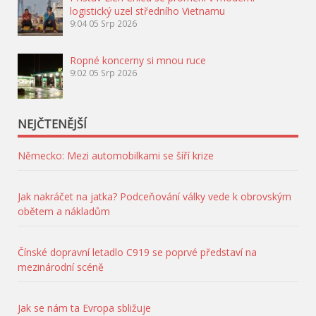
logistický uzel středního Vietnamu
9:04
05 Srp 2026
Ropné koncerny si mnou ruce
9:02
05 Srp 2026
NEJČTENĚJŠÍ
Německo: Mezi automobilkami se šíří krize
Jak nakráčet na jatka? Podceňování války vede k obrovským
obětem a nákladům
Čínské dopravní letadlo C919 se poprvé představí na
mezinárodní scéně
Jak se nám ta Evropa sbližuje