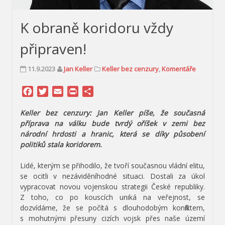
K obraně koridoru vždy
připraven!
11.9.2023
Jan Keller
Keller bez cenzury
,
Komentáře
Facebook
Twitter
Email
Print
Share
Keller bez cenzury: Jan Keller píše, že současná
příprava na válku bude tvrdý oříšek v zemi bez
národní hrdosti a hranic, která se díky působení
politiků stala koridorem.
Lidé, kterým se přihodilo, že tvoří současnou vládní elitu,
se ocitli v nezáviděníhodné situaci. Dostali za úkol
vypracovat novou vojenskou strategii České republiky.
Z toho, co po kouscích uniká na veřejnost, se
dozvídáme, že se počítá s dlouhodobým konfliktem,
s mohutnými přesuny cizích vojsk přes naše území