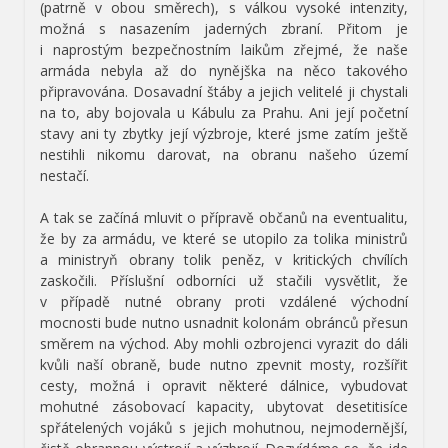
(patrně v obou směrech), s válkou vysoké intenzity,
možná s nasazením jaderných zbraní. Přitom je
i naprostým bezpečnostním laikům zřejmé, že naše
armáda nebyla až do nynějška na něco takového
připravována. Dosavadní štáby a jejich velitelé ji chystali
na to, aby bojovala u Kábulu za Prahu. Ani její početní
stavy ani ty zbytky její výzbroje, které jsme zatím ještě
nestihli nikomu darovat, na obranu našeho území
nestačí.
A tak se začíná mluvit o přípravě občanů na eventualitu,
že by za armádu, ve které se utopilo za tolika ministrů
a ministryň obrany tolik peněz, v kritických chvílích
zaskočili. Příslušní odborníci už stačili vysvětlit, že
v případě nutné obrany proti vzdálené východní
mocnosti bude nutno usnadnit kolonám obránců přesun
směrem na východ. Aby mohli ozbrojenci vyrazit do dáli
kvůli naší obraně, bude nutno zpevnit mosty, rozšířit
cesty, možná i opravit některé dálnice, vybudovat
mohutné zásobovací kapacity, ubytovat desetitisíce
spřátelených vojáků s jejich mohutnou, nejmodernější,