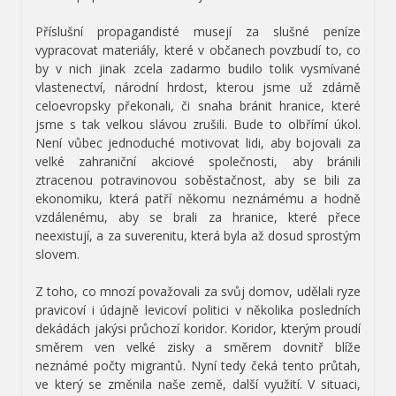
Příslušní propagandisté musejí za slušné peníze
vypracovat materiály, které v občanech povzbudí to, co
by v nich jinak zcela zadarmo budilo tolik vysmívané
vlastenectví, národní hrdost, kterou jsme už zdárně
celoevropsky překonali, či snaha bránit hranice, které
jsme s tak velkou slávou zrušili. Bude to olbřímí úkol.
Není vůbec jednoduché motivovat lidi, aby bojovali za
velké zahraniční akciové společnosti, aby bránili
ztracenou potravinovou soběstačnost, aby se bili za
ekonomiku, která patří někomu neznámému a hodně
vzdálenému, aby se brali za hranice, které přece
neexistují, a za suverenitu, která byla až dosud sprostým
slovem.
Z toho, co mnozí považovali za svůj domov, udělali ryze
pravicoví i údajně levicoví politici v několika posledních
dekádách jakýsi průchozí koridor. Koridor, kterým proudí
směrem ven velké zisky a směrem dovnitř blíže
neznámé počty migrantů. Nyní tedy čeká tento průtah,
ve který se změnila naše země, další využití. V situaci,