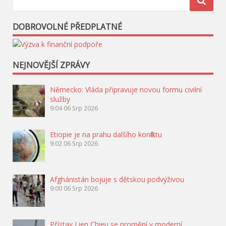
DOBROVOLNÉ PŘEDPLATNÉ
NEJNOVĚJŠÍ ZPRÁVY
Německo: Vláda připravuje novou formu civilní
služby
9:04
06 Srp 2026
Etiopie je na prahu dalšího konfliktu
9:02
06 Srp 2026
Afghánistán bojuje s dětskou podvýživou
9:00
06 Srp 2026
Přístav Lien Chieu se promění v moderní