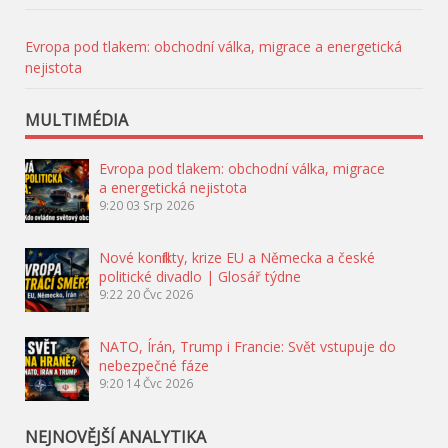
Evropa pod tlakem: obchodní válka, migrace a energetická
nejistota
MULTIMÉDIA
Evropa pod tlakem: obchodní válka, migrace
a energetická nejistota
9:20
03 Srp 2026
Nové konflikty, krize EU a Německa a české
politické divadlo | Glosář týdne
9:22
20 Čvc 2026
NATO, Írán, Trump i Francie: Svět vstupuje do
nebezpečné fáze
9:20
14 Čvc 2026
NEJNOVĚJŠÍ ANALYTIKA