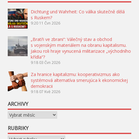
Dichtung und Wahrheit: Co válka skutečně dělá
s Ruskem?
9:20
11 Čvn 2026
„Bratři ve zbrani“: Válečný stav a obchod
s vojenským materiálem na obranu kapitalismu.
Jakou roli hraje vynucená militarizace „východního
křídla“?
9:18
03 Čvn 2026
Za hranice kapitalizmu: kooperativizmus ako
systémová alternatíva smerujúca k ekonomickej
demokracii
9:18
07 Kvě 2026
ARCHIVY
Archivy
RUBRIKY
Rubriky