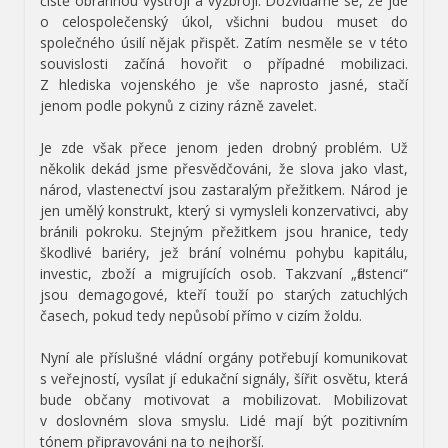
čistě obrannou výstrojí a výzbrojí. Dozvídáme se, že jde
o celospolečenský úkol, všichni budou muset do
společného úsilí nějak přispět. Zatím nesměle se v této
souvislosti začíná hovořit o případné mobilizaci.
Z hlediska vojenského je vše naprosto jasné, stačí
jenom podle pokynů z ciziny rázně zavelet.
Je zde však přece jenom jeden drobný problém. Už
několik dekád jsme přesvědčováni, že slova jako vlast,
národ, vlastenectví jsou zastaralým přežitkem. Národ je
jen umělý konstrukt, který si vymysleli konzervativci, aby
bránili pokroku. Stejným přežitkem jsou hranice, tedy
škodlivé bariéry, jež brání volnému pohybu kapitálu,
investic, zboží a migrujících osob. Takzvaní „flastenci“
jsou demagogové, kteří touží po starých zatuchlých
časech, pokud tedy nepůsobí přímo v cizím žoldu.
Nyní ale příslušné vládní orgány potřebují komunikovat
s veřejností, vysílat jí edukační signály, šířit osvětu, která
bude občany motivovat a mobilizovat. Mobilizovat
v doslovném slova smyslu. Lidé mají být pozitivním
tónem připravováni na to nejhorší.