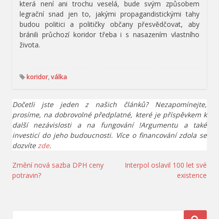
která není ani trochu veselá, bude svým způsobem
legrační snad jen to, jakými propagandistickými tahy
budou politici a političky občany přesvědčovat, aby
bránili průchozí koridor třeba i s nasazením vlastního
života.
koridor
,
válka
Dočetli jste jeden z našich článků? Nezapomínejte,
prosíme, na dobrovolné předplatné, které je příspěvkem k
další nezávislosti a na fungování !Argumentu a také
investicí do jeho budoucnosti. Více o financování zdola se
dozvíte
zde
.
Navigace
Změní nová sazba DPH ceny
Interpol oslavil 100 let své
potravin?
existence
pro
příspěvek