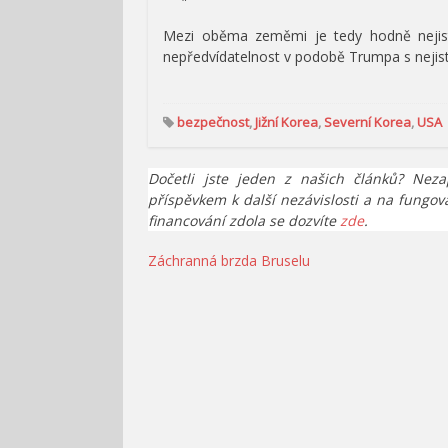
Mezi oběma zeměmi je tedy hodně nejisto
nepředvídatelnost v podobě Trumpa s neji
bezpečnost
,
Jižní Korea
,
Severní Korea
,
USA
Dočetli jste jeden z našich článků? Neza
příspěvkem k další nezávislosti a na fungov
financování zdola se dozvíte
zde
.
Navigace
Záchranná brzda Bruselu
pro
příspěvek