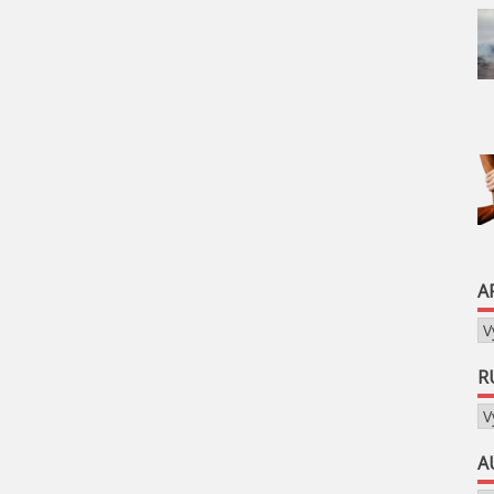
A
Ar
R
Ru
A