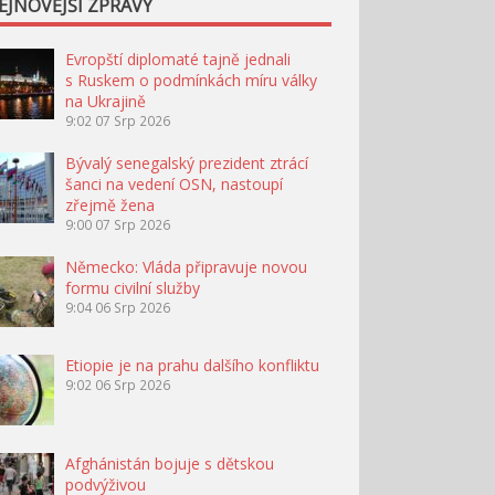
EJNOVĚJŠÍ ZPRÁVY
Evropští diplomaté tajně jednali
s Ruskem o podmínkách míru války
na Ukrajině
9:02
07 Srp 2026
Bývalý senegalský prezident ztrácí
šanci na vedení OSN, nastoupí
zřejmě žena
9:00
07 Srp 2026
Německo: Vláda připravuje novou
formu civilní služby
9:04
06 Srp 2026
Etiopie je na prahu dalšího konfliktu
9:02
06 Srp 2026
Afghánistán bojuje s dětskou
podvýživou