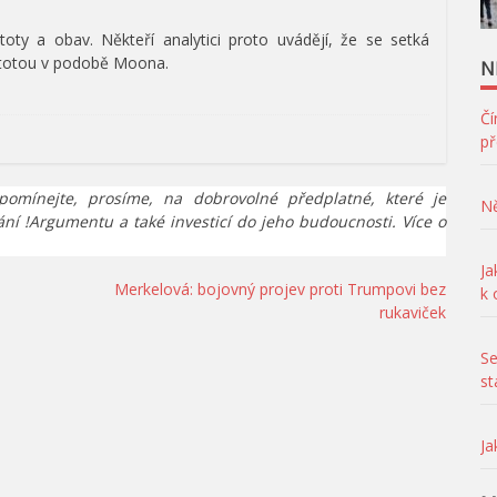
ty a obav. Někteří analytici proto uvádějí, že se setká
stotou v podobě Moona.
N
Čí
př
pomínejte, prosíme, na dobrovolné předplatné, které je
Ně
ání !Argumentu a také investicí do jeho budoucnosti. Více o
Ja
Merkelová: bojovný projev proti Trumpovi bez
k
rukaviček
Se
st
Ja