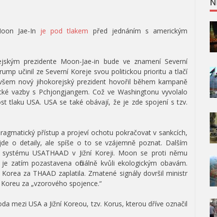
N
 Moon Jae-In
je pod tlakem
před jednáním s americkým
jským prezidente Moon-Jae-in bude ve znamení Severní
ump učinil ze Severní Koreje svou politickou prioritu a tlačí
Ovšem nový jihokorejský prezident hovořil během kampaně
ické vazby s Pchjongjangem. Což ve Washingtonu vyvolalo
t tlaku USA. USA se také obávají, že je zde spojení s tzv.
agmatický přístup a projeví ochotu pokračovat v sankcích,
jde o detaily, ale spíše o to se vzájemně poznat. Dalším
o systému USATHAAD v Jižní Koreji. Moon se proti němu
e je zatím pozastavena oficiálně kvůli ekologickým obavám.
 Korea za THAAD zaplatila. Zmatené signály dovršil ministr
í Koreu za „vzorového spojence.“
 mezi USA a Jižní Koreou, tzv. Korus, kterou dříve označil