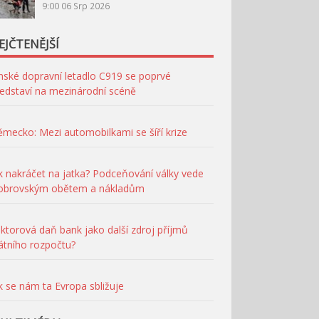
9:00
06 Srp 2026
EJČTENĚJŠÍ
nské dopravní letadlo C919 se poprvé
edstaví na mezinárodní scéně
mecko: Mezi automobilkami se šíří krize
k nakráčet na jatka? Podceňování války vede
 obrovským obětem a nákladům
ktorová daň bank jako další zdroj příjmů
átního rozpočtu?
k se nám ta Evropa sbližuje