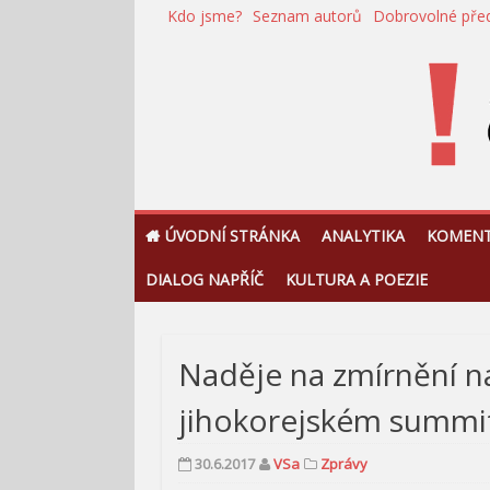
Přeskočit
Kdo jsme?
Seznam autorů
Dobrovolné pře
na
obsah
!Argument
ÚVODNÍ STRÁNKA
ANALYTIKA
KOMEN
DIALOG NAPŘÍČ
KULTURA A POEZIE
Naděje na zmírnění n
jihokorejském summ
30.6.2017
VSa
Zprávy