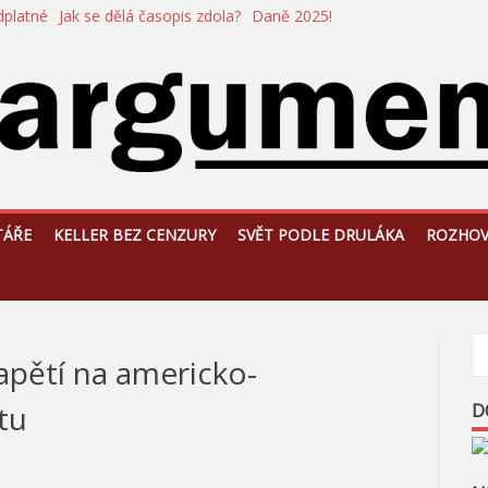
dplatné
Jak se dělá časopis zdola?
Daně 2025!
TÁŘE
KELLER BEZ CENZURY
SVĚT PODLE DRULÁKA
ROZHO
apětí na americko-
itu
D