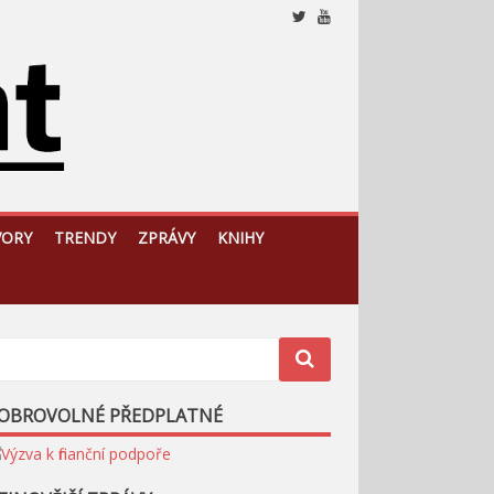
Nezávislý, český a slovenský analytický a komentátorský
web
VORY
TRENDY
ZPRÁVY
KNIHY
OBROVOLNÉ PŘEDPLATNÉ