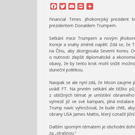
Facebook
Twitter
Email
Print
Share
Financial Times.
Jihokorejský prezident
prezidentem Donaldem Trumpem.
Setkání mezi Trumpem a novým jihokore
Koreje a snahy zmírnit napětí. Zdá se, že Tr
na Čínu, aby zkorigovala Severní Koreu. 
o nutnosti zlepšit diplomatické a ekonom
obavy, že by tento krok mohl snížit možnos
sluneční politikou.
Naopak se ale nyní zdá, že Moon zaujme pr
uvádí FT. Na prvním setkání ale těžko pů
z obtížných témat je umístění obrannéh
vymezil již ve své kampani, plná instalac
Trump navíc vyhrožoval, že bude chtít, aby
obrany USA James Mattis, který označil Jižn
Dalším sporným tématem je obchodní dohoda
za „strašnou.“