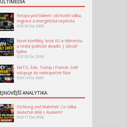
ULTIMÉDIA
Evropa pod tlakem: obchodní válka,
migrace a energetická nejistota
9:20
03 Srp 2026
Nové konflikty, krize EU a Německa
a české politické divadlo | Glosář
týdne
9:22
20 Čvc 2026
NATO, Írán, Trump i Francie: Svět
vstupuje do nebezpečné fáze
9:20
14 Čvc 2026
EJNOVĚJŠÍ ANALYTIKA
Dichtung und Wahrheit: Co válka
skutečně dělá s Ruskem?
9:20
11 Čvn 2026