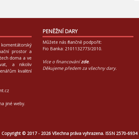
PENĚŽNÍ DARY
Můžete nás finančně podpořit:
 a komentátorský
Fio Banka: 2101132773/2010.
mační prostor a
atech doma a ve
Více o financování
zde
.
at, a nikoliv
Děkujeme předem za všechny dary.
enářům kvalitní
nt.cz
na jiné weby.
Copyright © 2017 - 2026 Všechna práva vyhrazena. ISSN 2570-6934