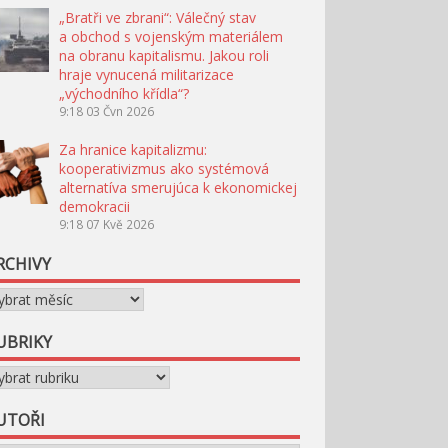
„Bratři ve zbrani“: Válečný stav
a obchod s vojenským materiálem
na obranu kapitalismu. Jakou roli
hraje vynucená militarizace
„východního křídla“?
9:18
03 Čvn 2026
Za hranice kapitalizmu:
kooperativizmus ako systémová
alternatíva smerujúca k ekonomickej
demokracii
9:18
07 Kvě 2026
RCHIVY
chivy
UBRIKY
briky
UTOŘI