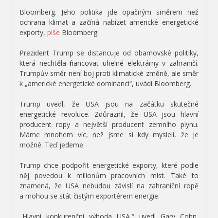
Bloomberg.
Jeho politika jde opačným směrem než
ochrana klimat a
začíná nabízet americké energetické
exporty,
píše
Bloomberg.
Prezident Trump se distancuje od obamovské politiky,
která nechtěla financovat uhelné elektrárny v zahraničí.
Trumpův směr není boj proti klimatické změně, ale směr
k „americké energetické dominanci“, uvádí Bloomberg.
Trump uvedl, že USA jsou na začátku skutečné
energetické revoluce. Zdůraznil, že USA jsou hlavní
producent ropy a největší producent zemního plynu.
Máme mnohem víc, než jsme si kdy mysleli, že je
možné. Teď jedeme.
Trump chce podpořit energetické exporty, které podle
něj povedou k milionům pracovních míst. Také to
znamená, že USA nebudou závislí na zahraniční ropě
a mohou se stát čistým exportérem energie.
„Hlavní konkurenční výhoda USA,“ uvedl Gary Cohn,