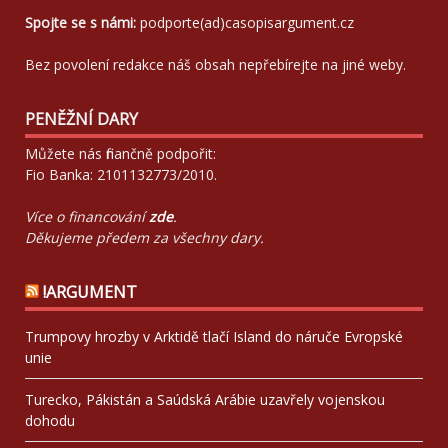
Spojte se s námi:
podporte(ad)casopisargument.cz
Bez povolení redakce náš obsah nepřebírejte na jiné weby.
PENĚŽNÍ DARY
Můžete nás finančně podpořit:
Fio Banka: 2101132773/2010.
Více o financování
zde
.
Děkujeme předem za všechny dary.
!ARGUMENT
Trumpovy hrozby v Arktidě tlačí Island do náruče Evropské
unie
Turecko, Pákistán a Saúdská Arábie uzavřely vojenskou
dohodu