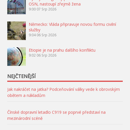
OSN, nastoupí zřejmě žena
9:00
07 Srp 2026
Německo: Vláda připravuje novou formu civilní
služby
9:04
06 Srp 2026
Etiopie je na prahu dalšího konfliktu
9:02
06 Srp 2026
NEJČTENĚJŠÍ
Jak nakráčet na jatka? Podceňování války vede k obrovským
obětem a nákladům
Čínské dopravní letadlo C919 se poprvé představí na
mezinárodní scéně