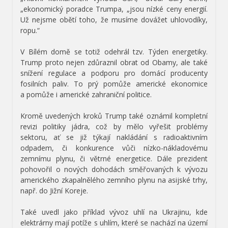
„ekonomický poradce Trumpa, „jsou nízké ceny energií.
Už nejsme obětí toho, že musíme dovážet uhlovodíky,
ropu.“
V Bílém domě se totiž odehrál tzv. Týden energetiky.
Trump proto nejen zdůraznil obrat od Obamy, ale také
snížení regulace a podporu pro domácí producenty
fosilních paliv. To prý pomůže americké ekonomice
a pomůže i americké zahraniční politice.
Kromě uvedených kroků Trump také oznámil kompletní
revizi politiky jádra, což by mělo vyřešit problémy
sektoru, ať se již týkají nakládání s radioaktivním
odpadem, či konkurence vůči nízko-nákladovému
zemnímu plynu, či větrné energetice. Dále prezident
pohovořil o nových dohodách směřovaných k vývozu
amerického zkapalnělého zemního plynu na asijské trhy,
např. do Jižní Koreje.
Také uvedl jako příklad vývoz uhlí na Ukrajinu, kde
elektrárny mají potíže s uhlím, které se nachází na území