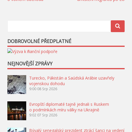
DOBROVOLNÉ PŘEDPLATNÉ
NEJNOVĚJŠÍ ZPRÁVY
Turecko, Pákistán a Saúdská Arábie uzavřely
vojenskou dohodu
9:00
08 Srp 2026
Evropští diplomaté tajně jednali s Ruskem
o podmínkách míru války na Ukrajině
9:02
07 Srp 2026
Bývalý senegalský prezident ztrácí šanci na vedení