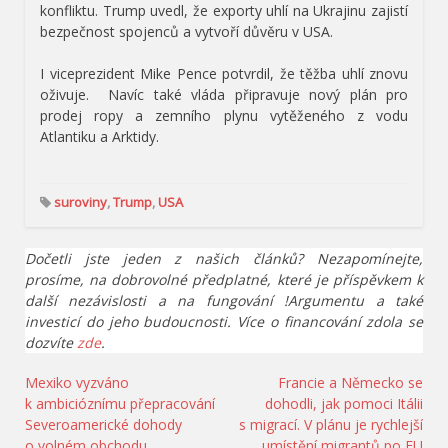
konfliktu. Trump uvedl, že exporty uhlí na Ukrajinu zajistí
bezpečnost spojenců a vytvoří důvěru v USA.
I viceprezident Mike Pence potvrdil, že těžba uhlí znovu
oživuje.
Navíc také vláda připravuje nový plán pro
prodej ropy a zemního plynu vytěženého z vodu
Atlantiku a Arktidy.
suroviny
,
Trump
,
USA
Dočetli jste jeden z našich článků? Nezapomínejte,
prosíme, na dobrovolné předplatné, které je příspěvkem k
další nezávislosti a na fungování !Argumentu a také
investicí do jeho budoucnosti. Více o financování zdola se
dozvíte
zde
.
Navigace
Mexiko vyzváno
Francie a Německo se
k ambicióznímu přepracování
dohodli, jak pomoci Itálii
pro
Severoamerické dohody
s migrací. V plánu je rychlejší
příspěvek
o volném obchodu
umístění migrantů po EU