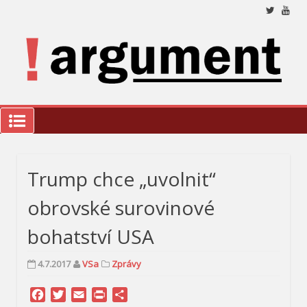
Přeskočit
na
obsah
Nez
a 
ana
a k
we
!Argument
Trump chce „uvolnit“
obrovské surovinové
bohatství USA
4.7.2017
VSa
Zprávy
Facebook
Twitter
Email
Print
Share