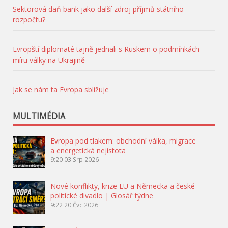
Sektorová daň bank jako další zdroj příjmů státního
rozpočtu?
Evropští diplomaté tajně jednali s Ruskem o podmínkách
míru války na Ukrajině
Jak se nám ta Evropa sbližuje
MULTIMÉDIA
Evropa pod tlakem: obchodní válka, migrace
a energetická nejistota
9:20
03 Srp 2026
Nové konflikty, krize EU a Německa a české
politické divadlo | Glosář týdne
9:22
20 Čvc 2026