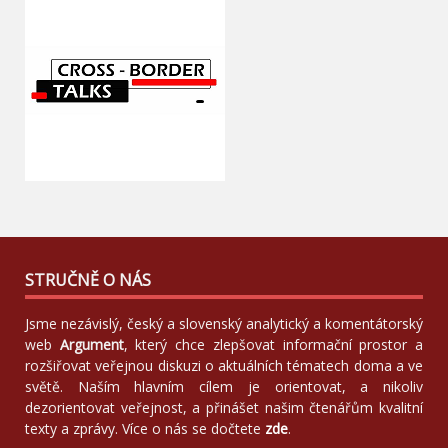
STRUČNĚ O NÁS
Jsme nezávislý, český a slovenský analytický a komentátorský
web
Argument
, který chce zlepšovat informační prostor a
rozšiřovat veřejnou diskuzi o aktuálních tématech doma a ve
světě. Naším hlavním cílem je orientovat, a nikoliv
dezorientovat veřejnost, a přinášet našim čtenářům kvalitní
texty a zprávy. Více o nás se dočtete
zde
.