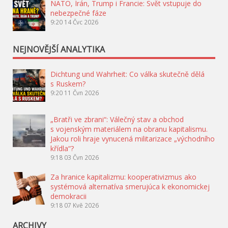
NATO, Írán, Trump i Francie: Svět vstupuje do
nebezpečné fáze
9:20
14 Čvc 2026
NEJNOVĚJŠÍ ANALYTIKA
Dichtung und Wahrheit: Co válka skutečně dělá
s Ruskem?
9:20
11 Čvn 2026
„Bratři ve zbrani“: Válečný stav a obchod
s vojenským materiálem na obranu kapitalismu.
Jakou roli hraje vynucená militarizace „východního
křídla“?
9:18
03 Čvn 2026
Za hranice kapitalizmu: kooperativizmus ako
systémová alternatíva smerujúca k ekonomickej
demokracii
9:18
07 Kvě 2026
ARCHIVY