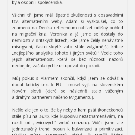
byla osobní i společenská.
Všichni tři jsme měli špatné zkušenosti s dosavadními
tzv. alternativními weby. Adam si vyzkoušel, co to
znamená na Deníku referendum nabízet odlišný pohled
na migrační krizi, Veronika a já jsme se dostaly do
nemilosti v Britských listech, kde jsme čelily nenávistně
misogynní, často skryté zato stále vulgárnější, kritice
„nejlepšího analytika tohoto i jiných světů.“ Vedle toho
jejich alternativnost, která se bez různosti názorů
neobejde, začala rychle ustupovat do pozadí.
Můj pokus s Alarmem skončil, když jsem se odvážila
dodat kritický text k EU – musel vyjít na slovenském
Novém slově (které se následně stalo váženým
a drahým partnerem našeho !Argumentu).
Nešlo ale jen o to, že by nebylo kam psát (koneckonců
stále píšu na
Euro
, kde kupodivu nezaznamenávám, na
rozdíl od „levicových“ webů cenzuru). Viděli jsme ale
jednoznačný trend: posun k bulvarizaci a primitivizaci.