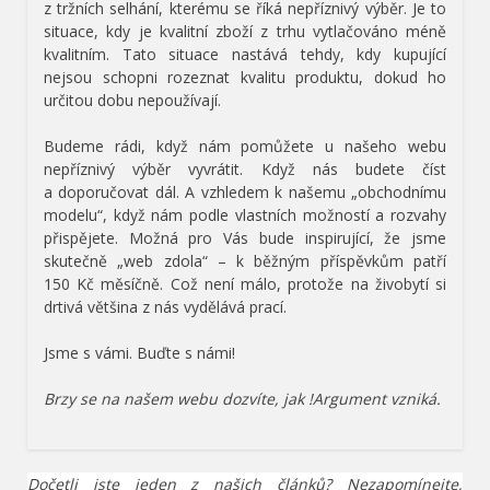
z tržních selhání, kterému se říká nepříznivý výběr. Je to
situace, kdy je kvalitní zboží z trhu vytlačováno méně
kvalitním. Tato situace nastává tehdy, kdy kupující
nejsou schopni rozeznat kvalitu produktu, dokud ho
určitou dobu nepoužívají.
Budeme rádi, když nám pomůžete u našeho webu
nepříznivý výběr vyvrátit. Když nás budete číst
a doporučovat dál. A vzhledem k našemu „obchodnímu
modelu“, když nám podle vlastních možností a rozvahy
přispějete. Možná pro Vás bude inspirující, že jsme
skutečně „web zdola“ – k běžným příspěvkům patří
150 Kč měsíčně. Což není málo, protože na živobytí si
drtivá většina z nás vydělává prací.
Jsme s vámi. Buďte s námi!
Brzy se na našem webu dozvíte, jak !Argument vzniká.
Dočetli jste jeden z našich článků? Nezapomínejte,