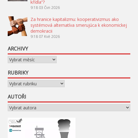
křídla“?
9:18
03 Čvn 2026
Za hranice kapitalizmu: kooperativizmus ako
systémová alternatíva smerujúca k ekonomickej
demokracii
9:18
07 Kvě 2026
ARCHIVY
Archivy
RUBRIKY
Rubriky
AUTOŘI