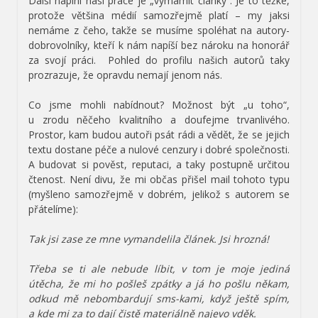
Další náplní naší práce je „vymámit články“. Je to těžké,
protože většina médií samozřejmě platí – my jaksi
nemáme z čeho, takže se musíme spoléhat na autory-
dobrovolníky, kteří k nám napíší bez nároku na honorář
za svojí práci. Pohled do profilu našich autorů taky
prozrazuje, že opravdu nemají jenom nás.
Co jsme mohli nabídnout? Možnost být „u toho“,
u zrodu něčeho kvalitního a doufejme trvanlivého.
Prostor, kam budou autoři psát rádi a vědět, že se jejich
textu dostane péče a nulové cenzury i dobré společnosti.
A budovat si pověst, reputaci, a taky postupně určitou
čtenost. Není divu, že mi občas přišel mail tohoto typu
(myšleno samozřejmě v dobrém, jelikož s autorem se
přátelíme):
Tak jsi zase ze mne vymandelila článek. Jsi hrozná!
Třeba se ti ale nebude líbit, v tom je moje jediná
útěcha, že mi ho pošleš zpátky a já ho pošlu někam,
odkud mě nebombardují sms-kami, když ještě spím,
a kde mi za to dají čistě materiálně najevo vděk.