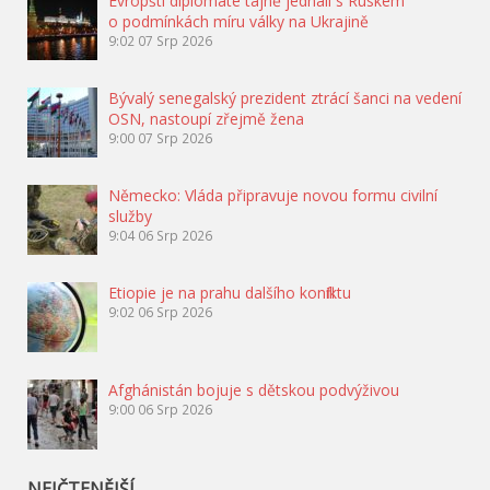
Evropští diplomaté tajně jednali s Ruskem
o podmínkách míru války na Ukrajině
9:02
07 Srp 2026
Bývalý senegalský prezident ztrácí šanci na vedení
OSN, nastoupí zřejmě žena
9:00
07 Srp 2026
Německo: Vláda připravuje novou formu civilní
služby
9:04
06 Srp 2026
Etiopie je na prahu dalšího konfliktu
9:02
06 Srp 2026
Afghánistán bojuje s dětskou podvýživou
9:00
06 Srp 2026
NEJČTENĚJŠÍ