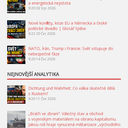
a energetická nejistota
9:20
03 Srp 2026
Nové konflikty, krize EU a Německa a české
politické divadlo | Glosář týdne
9:22
20 Čvc 2026
NATO, Írán, Trump i Francie: Svět vstupuje do
nebezpečné fáze
9:20
14 Čvc 2026
NEJNOVĚJŠÍ ANALYTIKA
Dichtung und Wahrheit: Co válka skutečně dělá
s Ruskem?
9:20
11 Čvn 2026
„Bratři ve zbrani“: Válečný stav a obchod
s vojenským materiálem na obranu kapitalismu.
Jakou roli hraje vynucená militarizace „východního