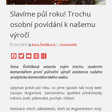
Slavíme půl roku! Trochu
osobní povídání k našemu
výročí
10.7.2017
Ilona Švihlíková
Komentáře
Facebook
Twitter
Email
Print
Share
Ilona Švihlíková oslavila svým trochu osobním
komentářem první půlroční výročí existence našeho
analyticko-komentátorského webu.
Uplynulo právě půl roku, co jsme spustili náš nový web:
časopis !Argument. Samotnému spuštění předcházely
měsíce úvah, plánování, pochyb i těšení.
Motivace všech zakladatelů, kteří za !Argumentem stojí,