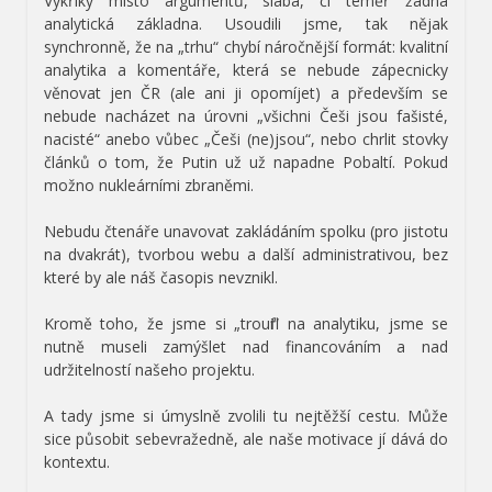
Výkřiky místo argumentů, slabá, či téměř žádná
analytická základna. Usoudili jsme, tak nějak
synchronně, že na „trhu“ chybí náročnější formát: kvalitní
analytika a komentáře, která se nebude zápecnicky
věnovat jen ČR (ale ani ji opomíjet) a především se
nebude nacházet na úrovni „všichni Češi jsou fašisté,
nacisté“ anebo vůbec „Češi (ne)jsou“, nebo chrlit stovky
článků o tom, že Putin už už napadne Pobaltí. Pokud
možno nukleárními zbraněmi.
Nebudu čtenáře unavovat zakládáním spolku (pro jistotu
na dvakrát), tvorbou webu a další administrativou, bez
které by ale náš časopis nevznikl.
Kromě toho, že jsme si „troufli“ na analytiku, jsme se
nutně museli zamýšlet nad financováním a nad
udržitelností našeho projektu.
A tady jsme si úmyslně zvolili tu nejtěžší cestu. Může
sice působit sebevražedně, ale naše motivace jí dává do
kontextu.