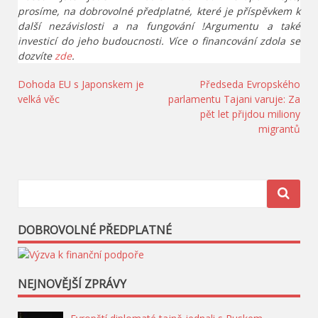
prosíme, na dobrovolné předplatné, které je příspěvkem k
další nezávislosti a na fungování !Argumentu a také
investicí do jeho budoucnosti. Více o financování zdola se
dozvíte
zde
.
Navigace
Dohoda EU s Japonskem je
Předseda Evropského
velká věc
parlamentu Tajani varuje: Za
pro
pět let přijdou miliony
příspěvek
migrantů
DOBROVOLNÉ PŘEDPLATNÉ
NEJNOVĚJŠÍ ZPRÁVY