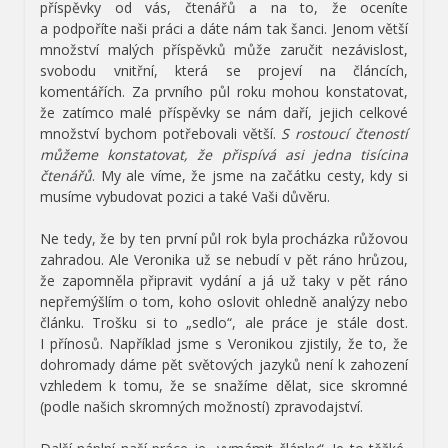
příspěvky od vás, čtenářů a na to, že oceníte
a podpoříte naši práci a dáte nám tak šanci. Jenom větší
množství malých příspěvků může zaručit nezávislost,
svobodu vnitřní, která se projeví na článcích,
komentářích. Za prvního půl roku mohou konstatovat,
že zatímco malé příspěvky se nám daří, jejich celkové
množství bychom potřebovali větší.
S rostoucí čteností
můžeme konstatovat, že přispívá asi jedna tisícina
čtenářů
. My ale víme, že jsme na začátku cesty, kdy si
musíme vybudovat pozici a také Vaši důvěru.
Ne tedy, že by ten první půl rok byla procházka růžovou
zahradou. Ale Veronika už se nebudí v pět ráno hrůzou,
že zapomněla připravit vydání a já už taky v pět ráno
nepřemýšlím o tom, koho oslovit ohledně analýzy nebo
článku. Trošku si to „sedlo“, ale práce je stále dost.
I přínosů. Například jsme s Veronikou zjistily, že to, že
dohromady dáme pět světových jazyků není k zahození
vzhledem k tomu, že se snažíme dělat, sice skromné
(podle našich skromných možností) zpravodajství.