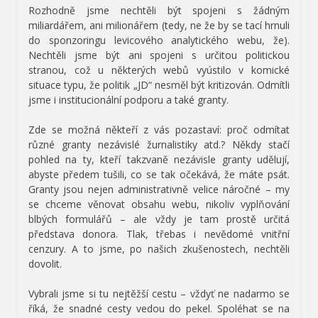
Rozhodně jsme nechtěli být spojeni s žádným
miliardářem, ani milionářem (tedy, ne že by se tací hrnuli
do sponzoringu levicového analytického webu, že).
Nechtěli jsme být ani spojeni s určitou politickou
stranou, což u některých webů vyústilo v komické
situace typu, že politik „JD“ nesměl být kritizován. Odmítli
jsme i institucionální podporu a také granty.
Zde se možná někteří z vás pozastaví: proč odmítat
různé granty nezávislé žurnalistiky atd.? Někdy stačí
pohled na ty, kteří takzvaně nezávisle granty udělují,
abyste předem tušili, co se tak očekává, že máte psát.
Granty jsou nejen administrativně velice náročné – my
se chceme věnovat obsahu webu, nikoliv vyplňování
blbých formulářů – ale vždy je tam prostě určitá
představa donora. Tlak, třebas i nevědomé vnitřní
cenzury. A to jsme, po našich zkušenostech, nechtěli
dovolit.
Vybrali jsme si tu nejtěžší cestu – vždyť ne nadarmo se
říká, že snadné cesty vedou do pekel. Spoléhat se na