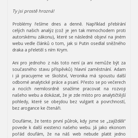
Ty jsi prostě hrozná!
Problémy řešíme dnes a denně. Například přebírání
celých našich analýz (což je jen tak mimochodem proti
autorskému zákonu), které se následně objeví na jiném
webu vedle článků o tom, jak si Putin osedlal sněžného
draka a přeletěl s ním Krym.
Ani pro jednoho z nás toto není (a ani nemůže být za
současného stavu příspěvků) hlavní zaměstnání. Adam
i já pracujeme ve školství, Veronika má spoustu další
odborné analytické práce a psaní. Přesto se po večerech
a nocích nemilosrdně snažíme pracovat na rozvoji
našeho webu a dokázat, že je zde místo pro analytičtější
pohledy, které se obejdou bez vulgarit a povrchností,
bez arogance ke čtenáři.
Doufáme, že tento první půlrok, kdy jsme se „zajížděli“
povede k další existenci našeho webu. Já jako ekonom
pořád doufám, že na náš web nebude platit jedno