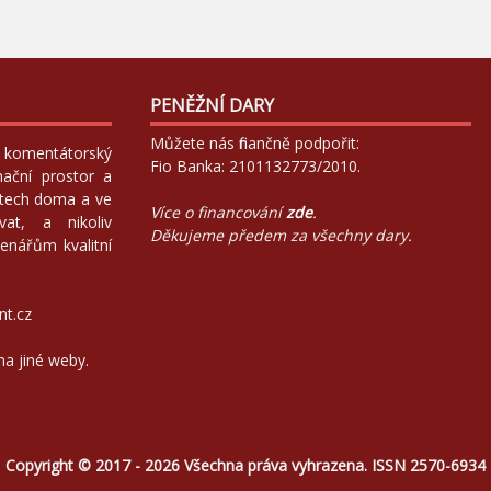
PENĚŽNÍ DARY
Můžete nás finančně podpořit:
 a komentátorský
Fio Banka: 2101132773/2010.
mační prostor a
atech doma a ve
Více o financování
zde
.
at, a nikoliv
Děkujeme předem za všechny dary.
enářům kvalitní
nt.cz
na jiné weby.
Copyright © 2017 - 2026 Všechna práva vyhrazena. ISSN 2570-6934