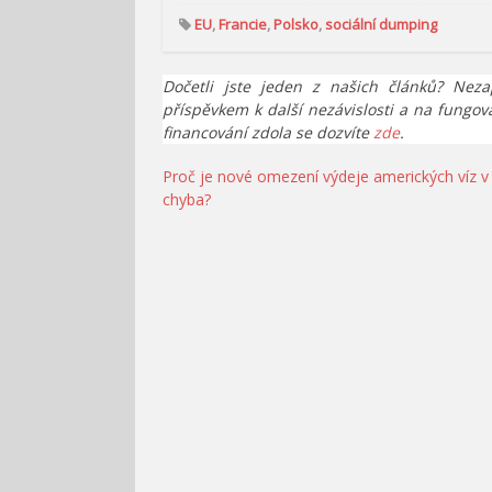
EU
,
Francie
,
Polsko
,
sociální dumping
Dočetli jste jeden z našich článků? Neza
příspěvkem k další nezávislosti a na fungov
financování zdola se dozvíte
zde
.
Navigace
Proč je nové omezení výdeje amerických víz v
chyba?
pro
příspěvek