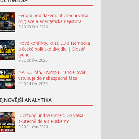
ULTIMÉDIA
Evropa pod tlakem: obchodní válka,
migrace a energetická nejistota
9:20
03 Srp 2026
Nové konflikty, krize EU a Německa
a české politické divadlo | Glosář
týdne
9:22
20 Čvc 2026
NATO, Írán, Trump i Francie: Svět
vstupuje do nebezpečné fáze
9:20
14 Čvc 2026
EJNOVĚJŠÍ ANALYTIKA
Dichtung und Wahrheit: Co válka
skutečně dělá s Ruskem?
9:20
11 Čvn 2026