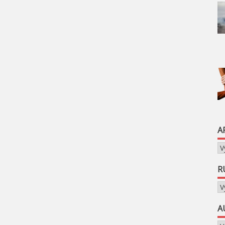
A
Ar
R
Ru
A