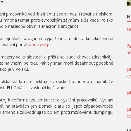
er.
ní pracovníků vedl k silnému sporu mezi Francií a Polskem.
N
ví u mnoha témat proti evropským zájmům a že vede Polsko
ydlo následně obvinila Macron z arogance.
Ně
ázejí Vaše arogantní vyjádření z nedostatku zkušenosti
ervativní portál
wpolityce.pl
.
Čí
př
mezery ve znalostech a příště se bude chovat zdrženlivěji.
at na vnitřní politiku. Pak by snad mohl dosáhnout podobné
ko je v Polsku.
Ja
k
polská vláda nerespektuje evropské hodnoty a oznámil, že
EU. Poláci si zaslouží lepší vládu.
Ja
stoj k reformě tzv. směrnice o vysílání pracovníků. Vyslaní
př. na stavbách jen zlomek platu co jejich západoevropští
Ja
jí změnit a zdůvodňují to bojem proti mzdovému dumpingu.
ce