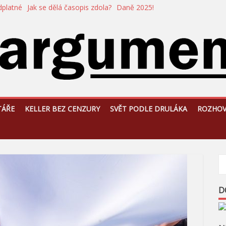
dplatné
Jak se dělá časopis zdola?
Daně 2025!
TÁŘE
KELLER BEZ CENZURY
SVĚT PODLE DRULÁKA
ROZHO
D