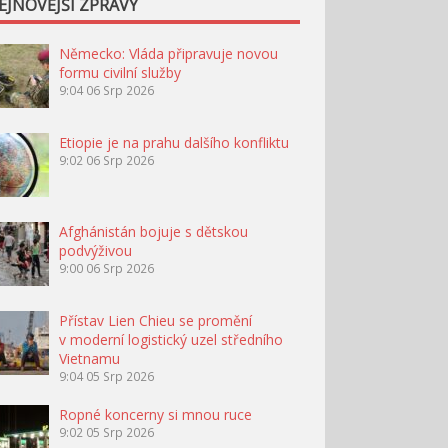
EJNOVĚJŠÍ ZPRÁVY
Německo: Vláda připravuje novou
formu civilní služby
9:04
06 Srp 2026
Etiopie je na prahu dalšího konfliktu
9:02
06 Srp 2026
Afghánistán bojuje s dětskou
podvýživou
9:00
06 Srp 2026
Přístav Lien Chieu se promění
v moderní logistický uzel středního
Vietnamu
9:04
05 Srp 2026
Ropné koncerny si mnou ruce
9:02
05 Srp 2026