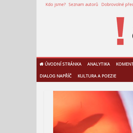
Přeskočit
Kdo jsme?
Seznam autorů
Dobrovolné pře
na
obsah
!Argument
ÚVODNÍ STRÁNKA
ANALYTIKA
KOMEN
DIALOG NAPŘÍČ
KULTURA A POEZIE