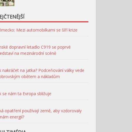
EJČTENĚJŠÍ
mecko: Mezi automobilkami se šíří krize
nské dopravní letadlo C919 se poprvé
edstaví na mezinárodní scéně
k nakráčet na jatka? Podceňování války vede
 obrovským obětem a nákladům
k se nám ta Evropa sbližuje
ká opatření používají země, aby vzdorovaly
nám energií?