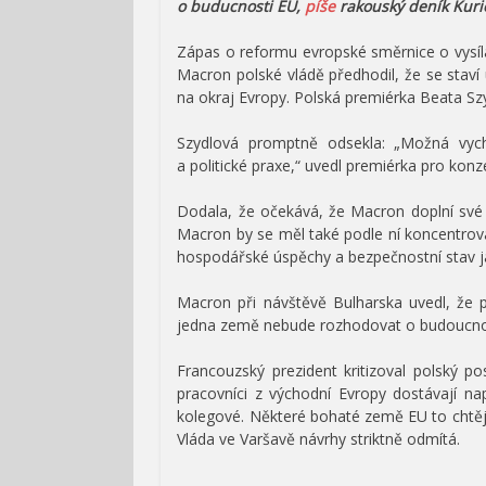
o buducnosti EU,
píše
rakouský deník Kuri
Zápas o reformu evropské směrnice o vysílá
Macron polské vládě předhodil, že se sta
na okraj Evropy. Polská premiérka Beata Sz
Szydlová promptně odsekla: „Možná vych
a politické praxe,“ uvedl premiérka pro konz
Dodala, že očekává, že Macron doplní své 
Macron by se měl také podle ní koncentrov
hospodářské úspěchy a bezpečnostní stav ja
Macron při návštěvě Bulharska uvedl, že 
jedna země nebude rozhodovat o budoucnosti 
Francouzský prezident kritizoval polský po
pracovníci z východní Evropy dostávají na
kolegové. Některé bohaté země EU to chtě
Vláda ve Varšavě návrhy striktně odmítá.