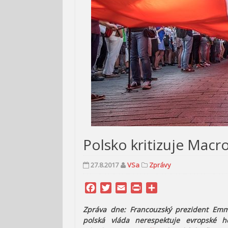
Polsko kritizuje Mac
27.8.2017
VSa
Zprávy
Facebook
Twitter
Email
Print
Share
Zpráva dne: Francouzský prezident E
polská vláda nerespektuje evropské