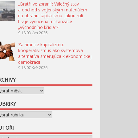
„Bratři ve zbrani“: Válečný stav
a obchod s vojenským materiálem
na obranu kapitalismu. Jakou roli
hraje vynucená militarizace
„východního křídla“?
9:18
03 Čvn 2026
Za hranice kapitalizmu:
kooperativizmus ako systémová
alternatíva smerujúca k ekonomickej
demokracii
9:18
07 Kvě 2026
RCHIVY
chivy
UBRIKY
briky
UTOŘI