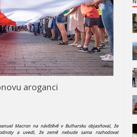
N
ronovu aroganci
mmanuel
Macron na návštěvě v Bulharsku objasňoval, že
 hodnoty a uvedl, že země nebude sama rozhodovat