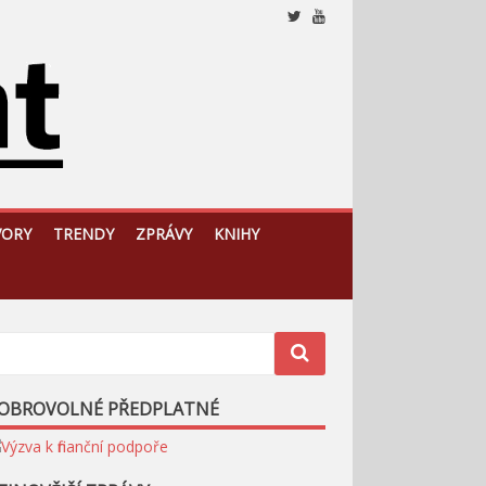
Nezávislý, český a slovenský analytický a komentátorský
web
VORY
TRENDY
ZPRÁVY
KNIHY
OBROVOLNÉ PŘEDPLATNÉ