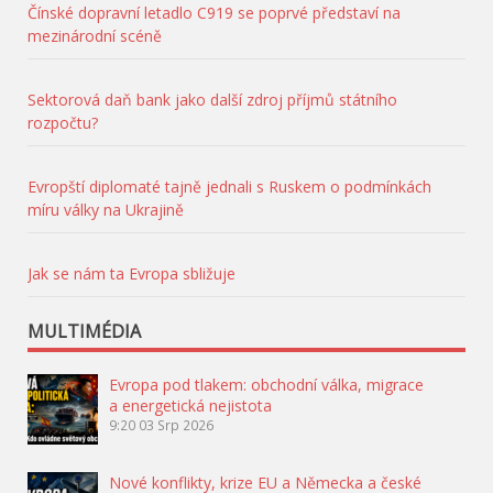
Čínské dopravní letadlo C919 se poprvé představí na
mezinárodní scéně
Sektorová daň bank jako další zdroj příjmů státního
rozpočtu?
Evropští diplomaté tajně jednali s Ruskem o podmínkách
míru války na Ukrajině
Jak se nám ta Evropa sbližuje
MULTIMÉDIA
Evropa pod tlakem: obchodní válka, migrace
a energetická nejistota
9:20
03 Srp 2026
Nové konflikty, krize EU a Německa a české