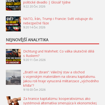
politické divadlo | Glosář týdne
9:22
20 Čvc 2026
NATO, Írán, Trump i Francie: Svět vstupuje do
nebezpečné fáze
9:20
14 Čvc 2026
NEJNOVĚJŠÍ ANALYTIKA
Dichtung und Wahrheit: Co válka skutečně dělá
s Ruskem?
9:20
11 Čvn 2026
„Bratři ve zbrani“: Válečný stav a obchod
s vojenským materiálem na obranu kapitalismu.
Jakou roli hraje vynucená militarizace „východního
křídla“?
9:18
03 Čvn 2026
Za hranice kapitalizmu: kooperativizmus ako
systémová alternatíva smerujúca k ekonomickej