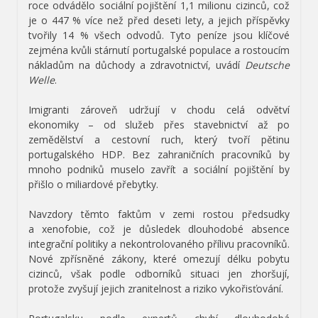
roce odvádělo sociální pojištění 1,1 milionu cizinců, což
je o 447 % více než před deseti lety, a jejich příspěvky
tvořily 14 % všech odvodů. Tyto peníze jsou klíčové
zejména kvůli stárnutí portugalské populace a rostoucím
nákladům na důchody a zdravotnictví, uvádí
Deutsche
Welle
.
Imigranti zároveň udržují v chodu celá odvětví
ekonomiky – od služeb přes stavebnictví až po
zemědělství a cestovní ruch, který tvoří pětinu
portugalského HDP. Bez zahraničních pracovníků by
mnoho podniků muselo zavřít a sociální pojištění by
přišlo o miliardové přebytky.
Navzdory těmto faktům v zemi rostou předsudky
a xenofobie, což je důsledek dlouhodobé absence
integrační politiky a nekontrolovaného přílivu pracovníků.
Nové zpřísněné zákony, které omezují délku pobytu
cizinců, však podle odborníků situaci jen zhoršují,
protože zvyšují jejich zranitelnost a riziko vykořisťování.