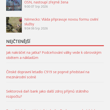
OSN, nastoupí zřejmě žena
9:00
07 Srp 2026
Německo: Vláda připravuje novou formu civilní
služby
9:04
06 Srp 2026
NEJČTENĚJŠÍ
Jak nakráčet na jatka? Podceňování války vede k obrovským
obětem a nákladům
Čínské dopravní letadlo C919 se poprvé představí na
mezinárodní scéně
Sektorová daň bank jako další zdroj příjmů státního
rozpočtu?