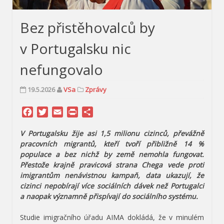
Bez přistěhovalců by
v Portugalsku nic
nefungovalo
19.5.2026
VSa
Zprávy
Facebook
Twitter
Email
Print
Share
V Portugalsku žije asi 1,5 milionu cizinců, převážně
pracovních migrantů, kteří tvoří přibližně 14 %
populace a bez nichž by země nemohla fungovat.
Přestože krajně pravicová strana Chega vede proti
imigrantům nenávistnou kampaň, data ukazují, že
cizinci nepobírají více sociálních dávek než Portugalci
a naopak významně přispívají do sociálního systému.
Studie imigračního úřadu AIMA dokládá, že v minulém