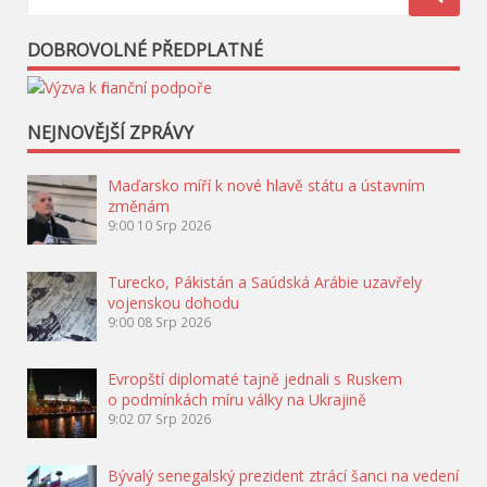
DOBROVOLNÉ PŘEDPLATNÉ
NEJNOVĚJŠÍ ZPRÁVY
Maďarsko míří k nové hlavě státu a ústavním
změnám
9:00
10 Srp 2026
Turecko, Pákistán a Saúdská Arábie uzavřely
vojenskou dohodu
9:00
08 Srp 2026
Evropští diplomaté tajně jednali s Ruskem
o podmínkách míru války na Ukrajině
9:02
07 Srp 2026
Bývalý senegalský prezident ztrácí šanci na vedení