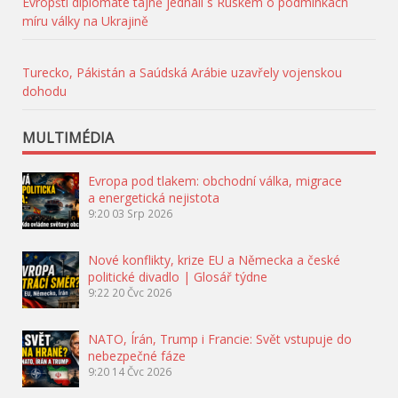
Evropští diplomaté tajně jednali s Ruskem o podmínkách
míru války na Ukrajině
Turecko, Pákistán a Saúdská Arábie uzavřely vojenskou
dohodu
MULTIMÉDIA
Evropa pod tlakem: obchodní válka, migrace
a energetická nejistota
9:20
03 Srp 2026
Nové konflikty, krize EU a Německa a české
politické divadlo | Glosář týdne
9:22
20 Čvc 2026
NATO, Írán, Trump i Francie: Svět vstupuje do
nebezpečné fáze
9:20
14 Čvc 2026