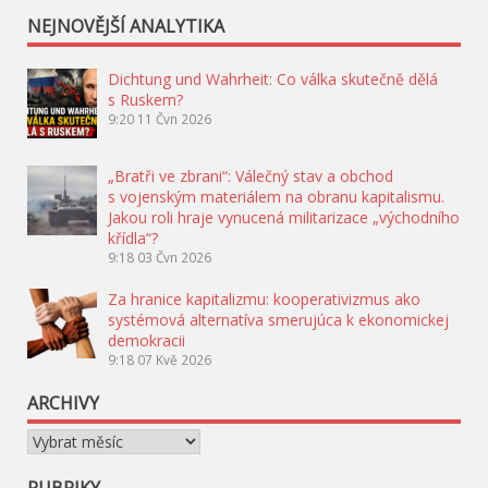
NEJNOVĚJŠÍ ANALYTIKA
Dichtung und Wahrheit: Co válka skutečně dělá
s Ruskem?
9:20
11 Čvn 2026
„Bratři ve zbrani“: Válečný stav a obchod
s vojenským materiálem na obranu kapitalismu.
Jakou roli hraje vynucená militarizace „východního
křídla“?
9:18
03 Čvn 2026
Za hranice kapitalizmu: kooperativizmus ako
systémová alternatíva smerujúca k ekonomickej
demokracii
9:18
07 Kvě 2026
ARCHIVY
Archivy