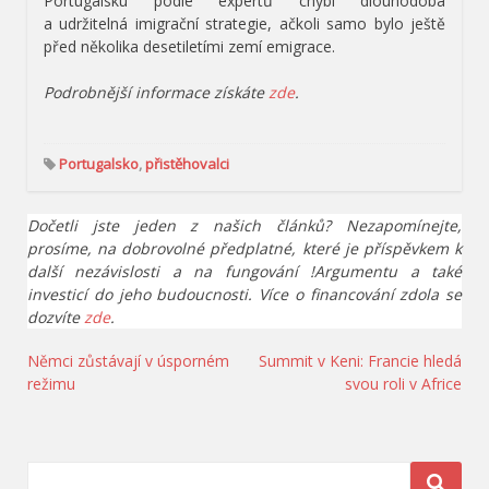
Portugalsku podle expertů chybí dlouhodobá
a udržitelná imigrační strategie, ačkoli samo bylo ještě
před několika desetiletími zemí emigrace.
Podrobnější informace získáte
zde
.
Portugalsko
,
přistěhovalci
Dočetli jste jeden z našich článků? Nezapomínejte,
prosíme, na dobrovolné předplatné, které je příspěvkem k
další nezávislosti a na fungování !Argumentu a také
investicí do jeho budoucnosti. Více o financování zdola se
dozvíte
zde
.
Navigace
Němci zůstávají v úsporném
Summit v Keni: Francie hledá
režimu
svou roli v Africe
pro
příspěvek