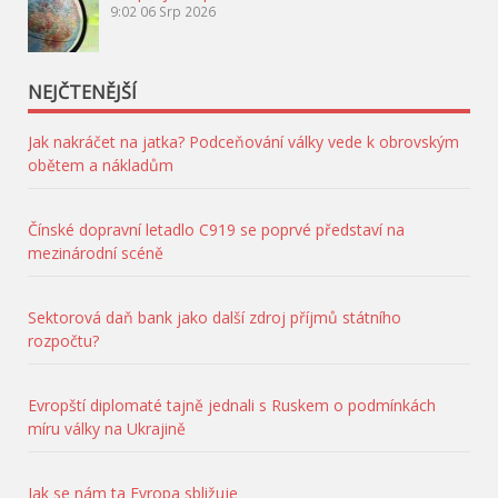
9:02
06 Srp 2026
NEJČTENĚJŠÍ
Jak nakráčet na jatka? Podceňování války vede k obrovským
obětem a nákladům
Čínské dopravní letadlo C919 se poprvé představí na
mezinárodní scéně
Sektorová daň bank jako další zdroj příjmů státního
rozpočtu?
Evropští diplomaté tajně jednali s Ruskem o podmínkách
míru války na Ukrajině
Jak se nám ta Evropa sbližuje