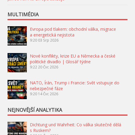
MULTIMÉDIA
Evropa pod tlakem: obchodní válka, migrace
a energetická nejistota
9:20
03 Srp 2026
Nové konflikty, krize EU a Německa a české
politické divadlo | Glosář týdne
9:22
20 Čvc 2026
NATO, Írán, Trump i Francie: Svět vstupuje do
nebezpečné fáze
9:20
14 Čvc 2026
NEJNOVĚJŠÍ ANALYTIKA
Dichtung und Wahrheit: Co válka skutečně dělá
s Ruskem?