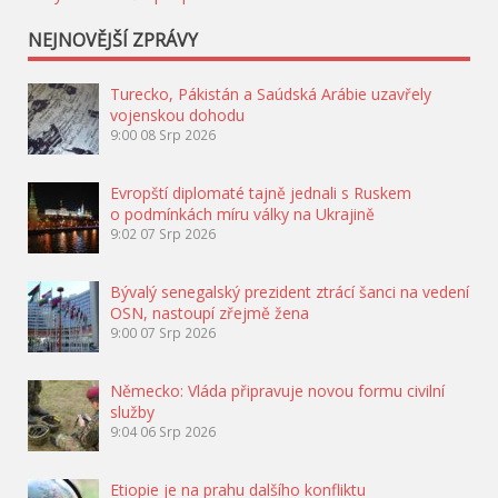
NEJNOVĚJŠÍ ZPRÁVY
Turecko, Pákistán a Saúdská Arábie uzavřely
vojenskou dohodu
9:00
08 Srp 2026
Evropští diplomaté tajně jednali s Ruskem
o podmínkách míru války na Ukrajině
9:02
07 Srp 2026
Bývalý senegalský prezident ztrácí šanci na vedení
OSN, nastoupí zřejmě žena
9:00
07 Srp 2026
Německo: Vláda připravuje novou formu civilní
služby
9:04
06 Srp 2026
Etiopie je na prahu dalšího konfliktu