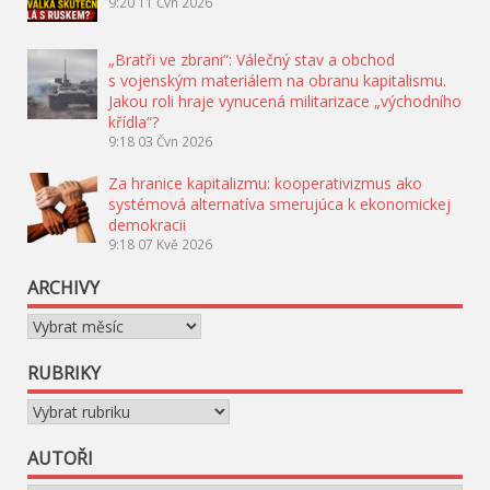
9:20
11 Čvn 2026
„Bratři ve zbrani“: Válečný stav a obchod
s vojenským materiálem na obranu kapitalismu.
Jakou roli hraje vynucená militarizace „východního
křídla“?
9:18
03 Čvn 2026
Za hranice kapitalizmu: kooperativizmus ako
systémová alternatíva smerujúca k ekonomickej
demokracii
9:18
07 Kvě 2026
ARCHIVY
Archivy
RUBRIKY
Rubriky
AUTOŘI