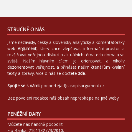
STRUČNĚ O NÁS
Jsme nezávislý, český a slovenský analytický a komentátorský
web
Argument
, který chce zlepšovat informační prostor a
rozšiřovat veřejnou diskuzi o aktuálních tématech doma a ve
světě. Naším hlavním cílem je orientovat, a nikoliv
dezorientovat veřejnost, a přinášet našim čtenářům kvalitní
texty a zprávy. Více o nás se dočtete
zde
.
Spojte se s námi:
podporte(ad)casopisargument.cz
Bez povolení redakce náš obsah nepřebírejte na jiné weby.
PENĚŽNÍ DARY
Můžete nás finančně podpořit:
Fio Banka: 2101132773/2010.