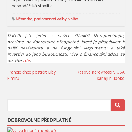
hospodářská stabilita.
Německo
,
parlamentní volby
,
volby
Dočetli jste jeden z našich článků? Nezapomínejte,
prosíme, na dobrovolné předplatné, které je příspěvkem k
další nezávislosti a na fungování !Argumentu a také
investicí do jeho budoucnosti. Více o financování zdola se
dozvíte
zde
.
Navigace
Francie chce postrčit Libyi
Rasové nerovnosti v USA
k míru
sahají hluboko
pro
příspěvek
DOBROVOLNÉ PŘEDPLATNÉ