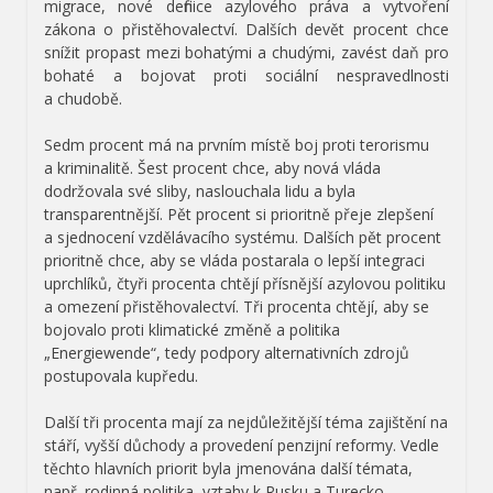
migrace, nové definice azylového práva a vytvoření
zákona o přistěhovalectví. Dalších devět procent chce
snížit propast mezi bohatými a chudými, zavést daň pro
bohaté a bojovat proti sociální nespravedlnosti
a chudobě.
Sedm procent má na prvním místě boj proti terorismu
a kriminalitě. Šest procent chce, aby nová vláda
dodržovala své sliby, naslouchala lidu a byla
transparentnější. Pět procent si prioritně přeje zlepšení
a sjednocení vzdělávacího systému. Dalších pět procent
prioritně chce, aby se vláda postarala o lepší integraci
uprchlíků, čtyři procenta chtějí přísnější azylovou politiku
a omezení přistěhovalectví. Tři procenta chtějí, aby se
bojovalo proti klimatické změně a politika
„Energiewende“, tedy podpory alternativních zdrojů
postupovala kupředu.
Další tři procenta mají za nejdůležitější téma zajištění na
stáří, vyšší důchody a provedení penzijní reformy. Vedle
těchto hlavních priorit byla jmenována další témata,
např. rodinná politika, vztahy k Rusku a Turecko,