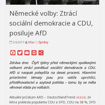
Německé volby: Ztrácí
sociální demokracie a CDU,
posiluje AfD
3.9.2017
VSa
Zprávy
Facebook
Twitter
Email
Print
Share
Zdráva dne:
Čtyři týdny před německými spolkovými
volbami ztrácí poněkud sociální demokracie a CDU.
AfD si naopak polepšila na deset procent. Hlavními
prioritními tématy jsou pro voliče uprchlíci,
přistěhovalectví a azylová politika – tomu by se měla
věnovat vláda po volbách.
Aktuální průzkum ARD – DeutschlandTrend
ukázal
, že
lehce poklesla popularita CDU a SPD, CDU na 38 %, SPD