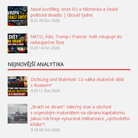
Nové konflikty, krize EU a Německa a české
politické divadlo | Glosář týdne
9:22
20 Čvc 2026
NATO, Írán, Trump i Francie: Svět vstupuje do
nebezpečné fáze
9:20
14 Čvc 2026
NEJNOVĚJŠÍ ANALYTIKA
Dichtung und Wahrheit: Co válka skutečně dělá
s Ruskem?
9:20
11 Čvn 2026
„Bratři ve zbrani“: Válečný stav a obchod
s vojenským materiálem na obranu kapitalismu.
Jakou roli hraje vynucená militarizace „východního
křídla“?
9:18
03 Čvn 2026