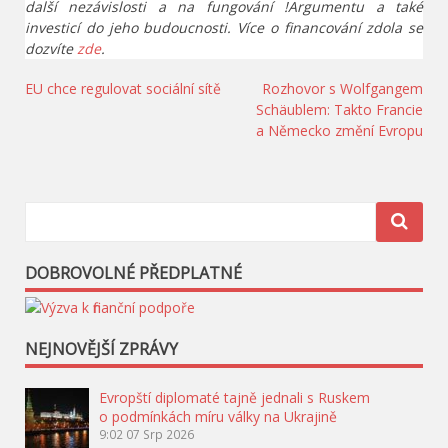
další nezávislosti a na fungování !Argumentu a také
investicí do jeho budoucnosti. Více o financování zdola se
dozvíte
zde
.
Navigace
EU chce regulovat sociální sítě
Rozhovor s Wolfgangem
Schäublem: Takto Francie
pro
a Německo změní Evropu
příspěvek
DOBROVOLNÉ PŘEDPLATNÉ
NEJNOVĚJŠÍ ZPRÁVY
Evropští diplomaté tajně jednali s Ruskem
o podmínkách míru války na Ukrajině
9:02
07 Srp 2026