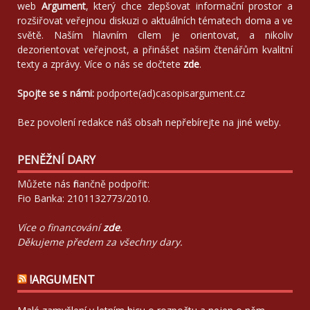
web
Argument
, který chce zlepšovat informační prostor a
rozšiřovat veřejnou diskuzi o aktuálních tématech doma a ve
světě. Naším hlavním cílem je orientovat, a nikoliv
dezorientovat veřejnost, a přinášet našim čtenářům kvalitní
texty a zprávy. Více o nás se dočtete
zde
.
Spojte se s námi:
podporte(ad)casopisargument.cz
Bez povolení redakce náš obsah nepřebírejte na jiné weby.
PENĚŽNÍ DARY
Můžete nás finančně podpořit:
Fio Banka: 2101132773/2010.
Více o financování
zde
.
Děkujeme předem za všechny dary.
!ARGUMENT