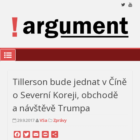
Přeskočit
na
obsah
Nez
a 
ana
a k
we
!Argument
Tillerson bude jednat v Číně
o Severní Koreji, obchodě
a návštěvě Trumpa
29.9.2017
VSa
Zprávy
Facebook
Twitter
Email
Print
Share