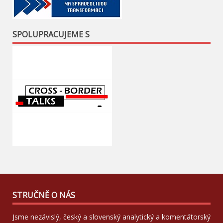
SPOLUPRACUJEME S
STRUČNĚ O NÁS
Jsme nezávislý, český a slovenský analytický a komentátorský