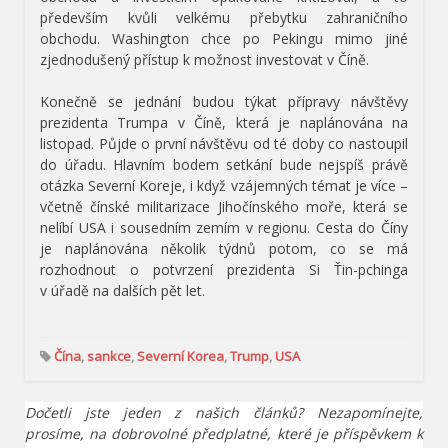
především kvůli velkému přebytku zahraničního
obchodu. Washington chce po Pekingu mimo jiné
zjednodušený přístup k možnost investovat v Číně.
Konečně se jednání budou týkat přípravy návštěvy
prezidenta Trumpa v Číně, která je naplánována na
listopad. Půjde o první návštěvu od té doby co nastoupil
do úřadu. Hlavním bodem setkání bude nejspíš právě
otázka Severní Koreje, i když vzájemných témat je více –
včetně čínské militarizace Jihočínského moře, která se
nelíbí USA i sousedním zemím v regionu. Cesta do Číny
je naplánována několik týdnů potom, co se má
rozhodnout o potvrzení prezidenta Si Ťin-pchinga
v úřadě na dalších pět let.
Čína
,
sankce
,
Severní Korea
,
Trump
,
USA
Dočetli jste jeden z našich článků? Nezapomínejte,
prosíme, na dobrovolné předplatné, které je příspěvkem k