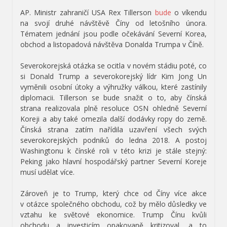
AP. Ministr zahraničí USA Rex Tillerson
bude
o víkendu
na svojí druhé návštěvě Číny od letošního února.
Tématem jednání jsou podle očekávání Severní Korea,
obchod a listopadová návštěva Donalda Trumpa v Číně.
Severokorejská otázka se ocitla v novém stádiu poté, co
si Donald Trump a severokorejský lídr Kim Jong Un
vyměnili osobní útoky a výhružky válkou, které zastínily
diplomacii. Tillerson se bude snažit o to, aby čínská
strana realizovala plně resoluce OSN ohledně Severní
Koreji a aby také omezila další dodávky ropy do země.
Čínská strana zatím nařídila uzavření všech svých
severokorejských podniků do ledna 2018. A postoj
Washingtonu k čínské roli v této krizi je stále stejný:
Peking jako hlavní hospodářský partner Severní Koreje
musí udělat více.
Zároveň je to Trump, který chce od Číny více akce
v otázce společného obchodu, což by mělo důsledky ve
vztahu ke světové ekonomice. Trump Čínu kvůli
obchodu a investicím opakovaně kritizoval, a to