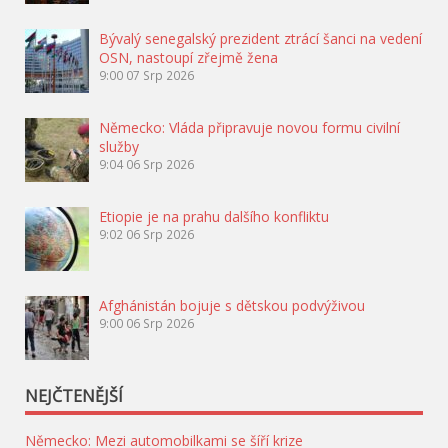
Bývalý senegalský prezident ztrácí šanci na vedení
OSN, nastoupí zřejmě žena
9:00
07 Srp 2026
Německo: Vláda připravuje novou formu civilní
služby
9:04
06 Srp 2026
Etiopie je na prahu dalšího konfliktu
9:02
06 Srp 2026
Afghánistán bojuje s dětskou podvýživou
9:00
06 Srp 2026
NEJČTENĚJŠÍ
Německo: Mezi automobilkami se šíří krize