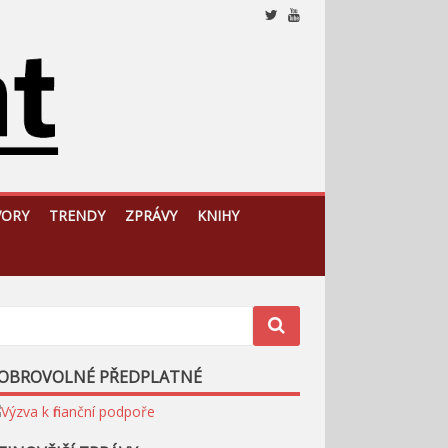
Nezávislý, český a slovenský analytický a komentátorský
web
VORY
TRENDY
ZPRÁVY
KNIHY
OBROVOLNÉ PŘEDPLATNÉ