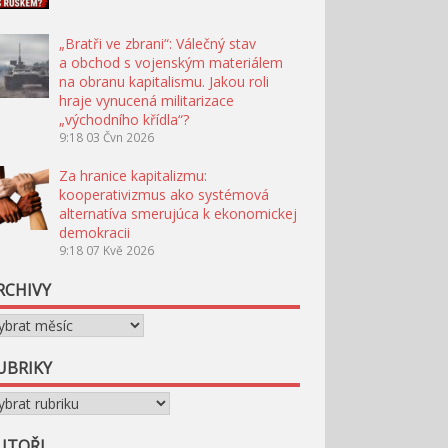
„Bratři ve zbrani“: Válečný stav
a obchod s vojenským materiálem
na obranu kapitalismu. Jakou roli
hraje vynucená militarizace
„východního křídla“?
9:18
03 Čvn 2026
Za hranice kapitalizmu:
kooperativizmus ako systémová
alternatíva smerujúca k ekonomickej
demokracii
9:18
07 Kvě 2026
RCHIVY
chivy
UBRIKY
briky
UTOŘI