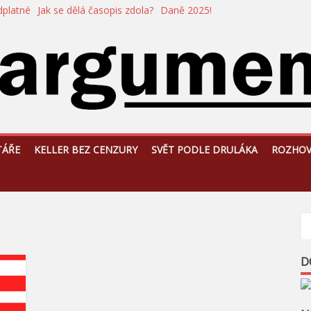
dplatné
Jak se dělá časopis zdola?
Daně 2025!
TÁŘE
KELLER BEZ CENZURY
SVĚT PODLE DRULÁKA
ROZHO
D