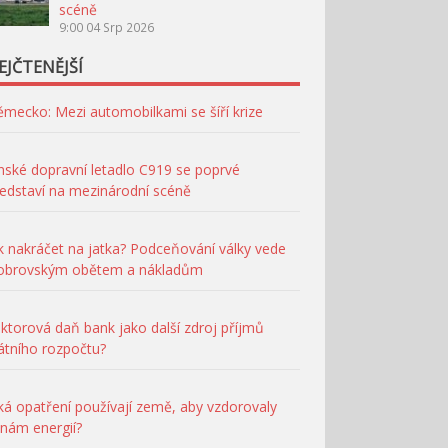
scéně
9:00
04 Srp 2026
EJČTENĚJŠÍ
mecko: Mezi automobilkami se šíří krize
nské dopravní letadlo C919 se poprvé
edstaví na mezinárodní scéně
k nakráčet na jatka? Podceňování války vede
 obrovským obětem a nákladům
ktorová daň bank jako další zdroj příjmů
átního rozpočtu?
ká opatření používají země, aby vzdorovaly
nám energií?