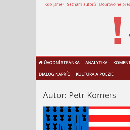
Přeskočit
Kdo jsme?
Seznam autorů
Dobrovolné pře
na
obsah
!Argument
ÚVODNÍ STRÁNKA
ANALYTIKA
KOMEN
DIALOG NAPŘÍČ
KULTURA A POEZIE
Autor:
Petr Komers