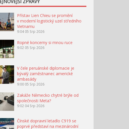
EJNOVĚJŠÍ ZPRÁVY
Přístav Lien Chieu se promění
v moderní logistický uzel středního
Vietnamu
9:04
05 Srp 2026
Ropné koncerny si mnou ruce
9:02
05 Srp 2026
V čele peruánské diplomacie je
bývalý zaměstnanec americké
ambasády
9:00
05 Srp 2026
Zakáže Německo chytré brýle od
společnosti Meta?
9:02
04 Srp 2026
Čínské dopravní letadlo C919 se
poprvé představí na mezinárodní