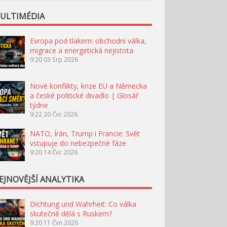
ULTIMÉDIA
Evropa pod tlakem: obchodní válka,
migrace a energetická nejistota
9:20
03 Srp 2026
Nové konflikty, krize EU a Německa
a české politické divadlo | Glosář
týdne
9:22
20 Čvc 2026
NATO, Írán, Trump i Francie: Svět
vstupuje do nebezpečné fáze
9:20
14 Čvc 2026
EJNOVĚJŠÍ ANALYTIKA
Dichtung und Wahrheit: Co válka
skutečně dělá s Ruskem?
9:20
11 Čvn 2026