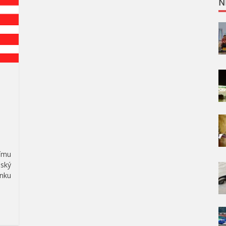
N
šímu
nský
ánku