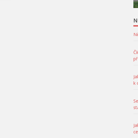
N
Ně
Čí
př
Ja
k
Se
st
Ja
ce