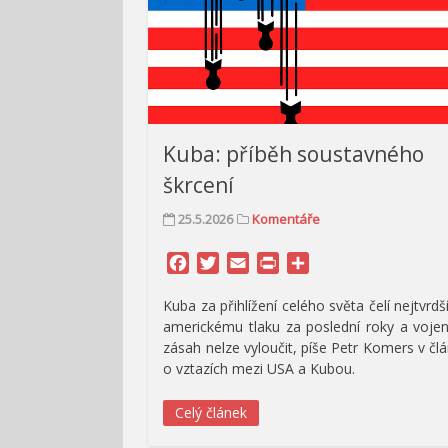
Kuba: příběh soustavného
škrcení
25.5.2026
Komentáře
Facebook
Twitter
Email
Print
Share
Kuba za přihlížení celého světa čelí nejtvrd
americkému tlaku za poslední roky a voje
zásah nelze vyloučit, píše Petr Komers v čl
o vztazích mezi USA a Kubou.
Celý článek