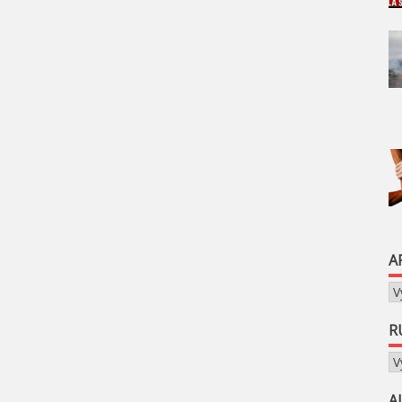
A
Ar
R
Ru
A