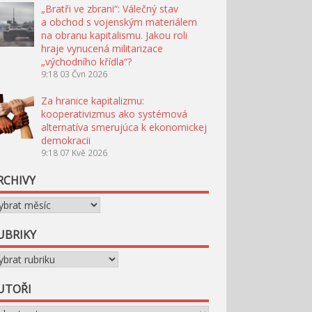
„Bratři ve zbrani“: Válečný stav
a obchod s vojenským materiálem
na obranu kapitalismu. Jakou roli
hraje vynucená militarizace
„východního křídla“?
9:18
03 Čvn 2026
Za hranice kapitalizmu:
kooperativizmus ako systémová
alternatíva smerujúca k ekonomickej
demokracii
9:18
07 Kvě 2026
RCHIVY
chivy
UBRIKY
briky
UTOŘI