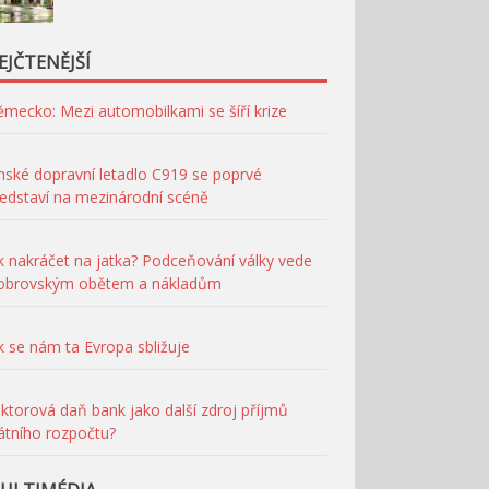
EJČTENĚJŠÍ
mecko: Mezi automobilkami se šíří krize
nské dopravní letadlo C919 se poprvé
edstaví na mezinárodní scéně
k nakráčet na jatka? Podceňování války vede
 obrovským obětem a nákladům
k se nám ta Evropa sbližuje
ktorová daň bank jako další zdroj příjmů
átního rozpočtu?