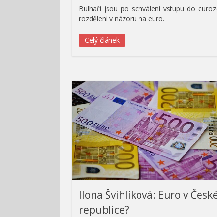
Bulhaři jsou po schválení vstupu do euro
rozděleni v názoru na euro.
Celý článek
llona Švihlíková: Euro v Česk
republice?