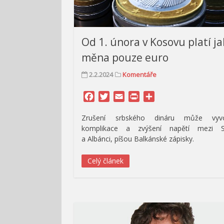
Od 1. února v Kosovu platí j
měna pouze euro
2.2.2024
Komentáře
Facebook
Twitter
Email
Print
Share
Zrušení srbského dináru může vyvo
komplikace a zvýšení napětí mezi S
a Albánci, píšou Balkánské zápisky.
Celý článek