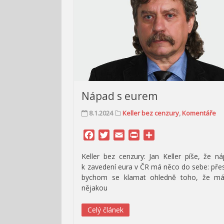
Nápad s eurem
8.1.2024
Keller bez cenzury
,
Komentáře
Facebook
Twitter
Email
Print
Share
Keller bez cenzury: Jan Keller píše, že n
k zavedení eura v ČR má něco do sebe: přes
bychom se klamat ohledně toho, že m
nějakou
Celý článek