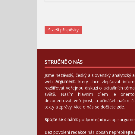
Navigace
Starší příspěvky
pro
příspěvky
STRUČNĚ O NÁS
Jsme nezávislý, český a slovenský analytický
web
Argument
, který chce zlepšovat infor
rozšiřovat veřejnou diskuzi o aktuálních tém
světě. Naším hlavním cílem je orientov
dezorientovat veřejnost, a přinášet našim čt
texty a zprávy. Více o nás se dočtete
zde
.
Spojte se s námi:
podporte(ad)casopisargume
Bez povolení redakce náš obsah nepřebírejte 