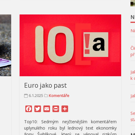
N
Ně
Čí
př
Ja
k
Euro jako past
Ja
6.1.2025
Komentáře
Facebook
Twitter
Email
Print
Share
Se
st
Top10: Sedmým nejčtenějším komentářem
uplynulého roku byl lednový text ekonomky
Ilony Švihlíkové, který se věnoval rizikům