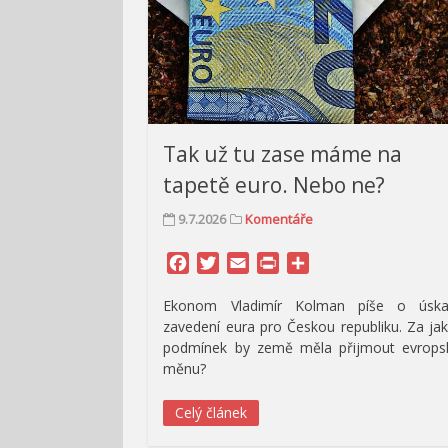
Tak už tu zase máme na
tapetě euro. Nebo ne?
9.7.2026
Komentáře
Facebook
Twitter
Email
Print
Share
Ekonom Vladimír Kolman píše o úskal
zavedení eura pro Českou republiku. Za ja
podmínek by země měla přijmout evrops
měnu?
Celý článek