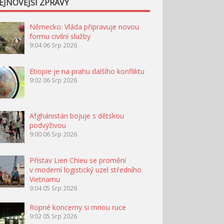
EJNOVĚJŠÍ ZPRÁVY
Německo: Vláda připravuje novou
formu civilní služby
9:04
06 Srp 2026
Etiopie je na prahu dalšího konfliktu
9:02
06 Srp 2026
Afghánistán bojuje s dětskou
podvýživou
9:00
06 Srp 2026
Přístav Lien Chieu se promění
v moderní logistický uzel středního
Vietnamu
9:04
05 Srp 2026
Ropné koncerny si mnou ruce
9:02
05 Srp 2026