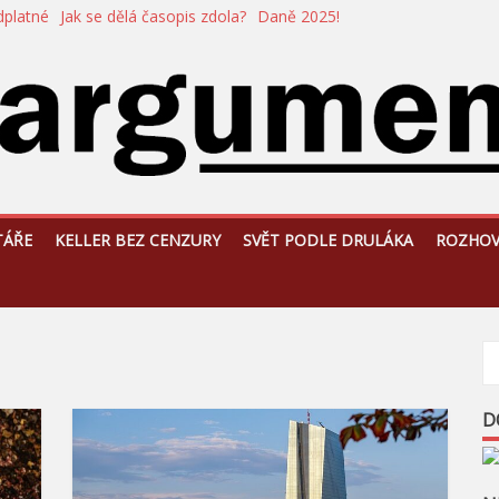
dplatné
Jak se dělá časopis zdola?
Daně 2025!
TÁŘE
KELLER BEZ CENZURY
SVĚT PODLE DRULÁKA
ROZHO
D