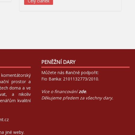
Celý článek
PENĚŽNÍ DARY
Můžete nás finančně podpořit:
 a komentátorský
Fio Banka: 2101132773/2010.
mační prostor a
atech doma a ve
Více o financování
zde
.
at, a nikoliv
Děkujeme předem za všechny dary.
enářům kvalitní
nt.cz
na jiné weby.