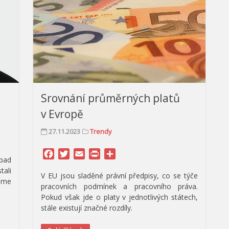
Srovnání průměrných platů
v Evropě
27.11.2023
Trendy
Facebook
Twitter
Email
Print
Share
ápad
tali
V EU jsou sladěné právní předpisy, co se týče
áme
pracovních podmínek a pracovního práva.
Pokud však jde o platy v jednotlivých státech,
stále existují značné rozdíly.