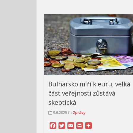
Bulharsko míří k euru, velká
část veřejnosti zůstává
skeptická
9.6.2025
Zprávy
Facebook
Twitter
Email
Print
Share