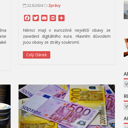
22.8.2024
Zprávy
Facebook
Twitter
Email
Print
Share
ěna
Němci mají v eurozóně největší obavy ze
nie
zavedení digitálního eura. Hlavním důvodem
jaké
jsou obavy ze ztráty soukromí.
Celý článek
A
Ar
R
Ru
A