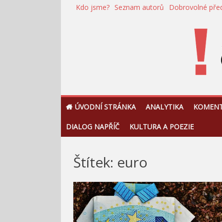
Přeskočit
Kdo jsme?
Seznam autorů
Dobrovolné pře
na
obsah
!Argument
ÚVODNÍ STRÁNKA
ANALYTIKA
KOMEN
DIALOG NAPŘÍČ
KULTURA A POEZIE
Štítek:
euro