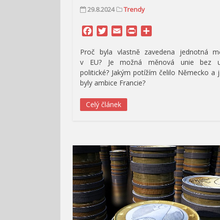
29.8.2024
Trendy
Facebook
Twitter
Email
Print
Share
Proč byla vlastně zavedena jednotná m
v EU? Je možná měnová unie bez u
politické? Jakým potížím čelilo Německo a 
byly ambice Francie?
Celý článek