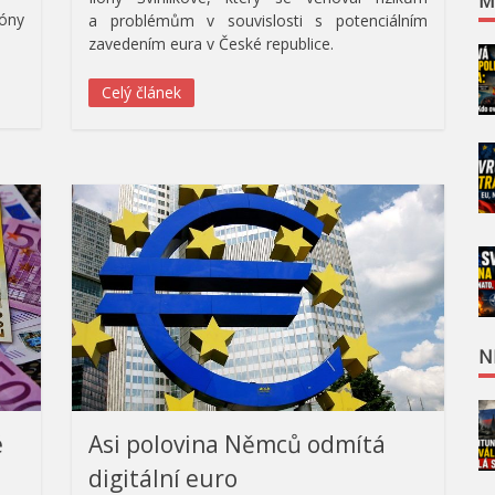
M
zóny
a problémům v souvislosti s potenciálním
zavedením eura v České republice.
Celý článek
N
é
Asi polovina Němců odmítá
digitální euro