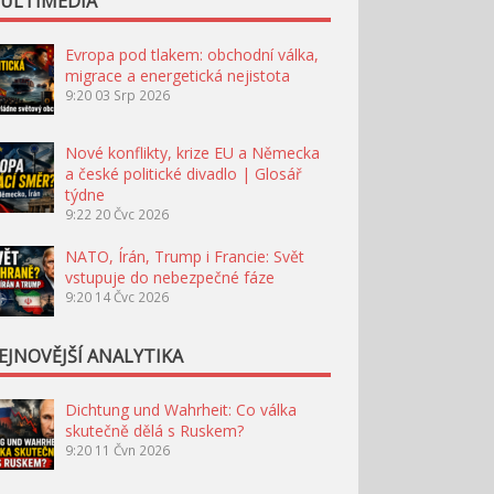
ULTIMÉDIA
Evropa pod tlakem: obchodní válka,
migrace a energetická nejistota
9:20
03 Srp 2026
Nové konflikty, krize EU a Německa
a české politické divadlo | Glosář
týdne
9:22
20 Čvc 2026
NATO, Írán, Trump i Francie: Svět
vstupuje do nebezpečné fáze
9:20
14 Čvc 2026
EJNOVĚJŠÍ ANALYTIKA
Dichtung und Wahrheit: Co válka
skutečně dělá s Ruskem?
9:20
11 Čvn 2026