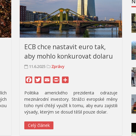
N
ECB chce nastavit euro tak,
aby mohlo konkurovat dolaru
11.6.2025
Zprávy
Facebook
Twitter
Email
Print
Share
ích
Politika amerického prezidenta odrazuje
kých
mezinárodní investory. Strážci evropské měny
kou
toho nyní chtějí využít k tomu, aby euru zajistili
výsady, kterým se dosud těšil pouze dolar.
Celý článek