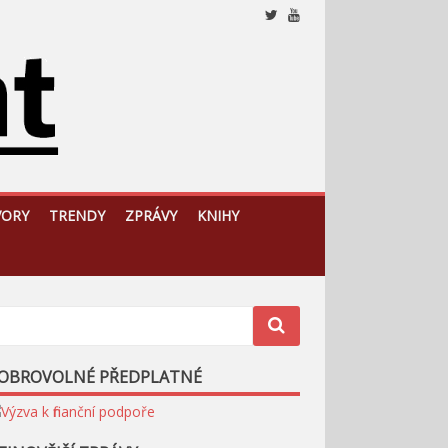
Nezávislý, český a slovenský analytický a komentátorský
web
VORY
TRENDY
ZPRÁVY
KNIHY
OBROVOLNÉ PŘEDPLATNÉ