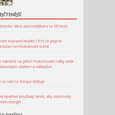
EJČTENĚJŠÍ
mecko: Mezi automobilkami se šíří krize
nské dopravní letadlo C919 se poprvé
edstaví na mezinárodní scéně
k nakráčet na jatka? Podceňování války vede
 obrovským obětem a nákladům
k se nám ta Evropa sbližuje
ká opatření používají země, aby vzdorovaly
nám energií?