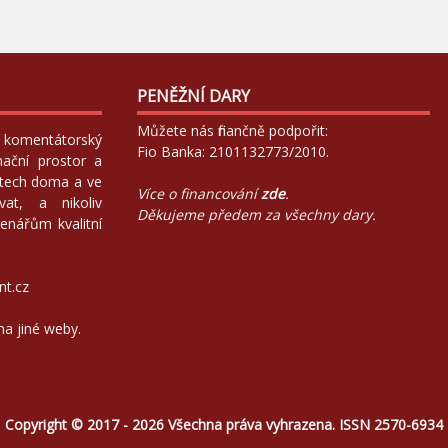
PENĚŽNÍ DARY
Můžete nás finančně podpořit:
 a komentátorský
Fio Banka: 2101132773/2010.
mační prostor a
atech doma a ve
Více o financování
zde
.
at, a nikoliv
Děkujeme předem za všechny dary.
enářům kvalitní
nt.cz
na jiné weby.
Copyright © 2017 - 2026 Všechna práva vyhrazena. ISSN 2570-6934