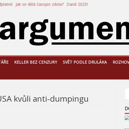
dplatné
Jak se dělá časopis zdola?
Daně 2025!
TÁŘE
KELLER BEZ CENZURY
SVĚT PODLE DRULÁKA
ROZHO
USA kvůli anti-dumpingu
D