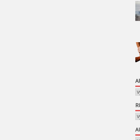
A
Ar
R
Ru
A