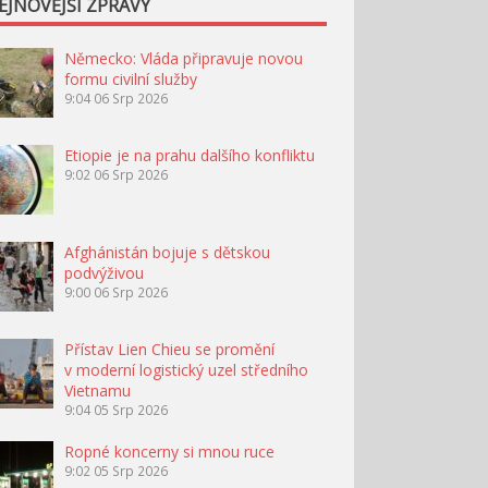
EJNOVĚJŠÍ ZPRÁVY
Německo: Vláda připravuje novou
formu civilní služby
9:04
06 Srp 2026
Etiopie je na prahu dalšího konfliktu
9:02
06 Srp 2026
Afghánistán bojuje s dětskou
podvýživou
9:00
06 Srp 2026
Přístav Lien Chieu se promění
v moderní logistický uzel středního
Vietnamu
9:04
05 Srp 2026
Ropné koncerny si mnou ruce
9:02
05 Srp 2026