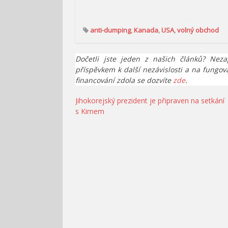
anti-dumping
,
Kanada
,
USA
,
volný obchod
Dočetli jste jeden z našich článků? Neza
příspěvkem k další nezávislosti a na fungov
financování zdola se dozvíte
zde
.
Navigace
Jihokorejský prezident je připraven na setkání
s Kimem
pro
příspěvek