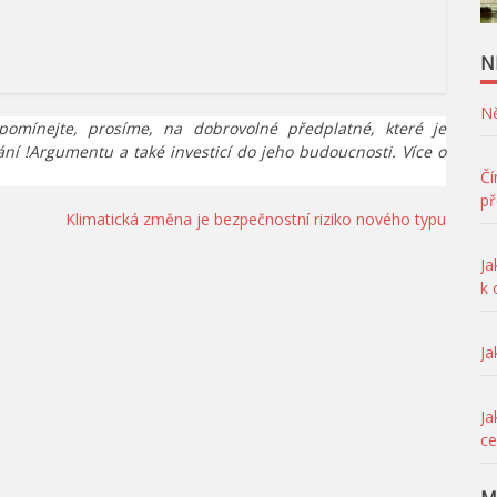
N
Ně
pomínejte, prosíme, na dobrovolné předplatné, které je
ání !Argumentu a také investicí do jeho budoucnosti. Více o
Čí
př
Klimatická změna je bezpečnostní riziko nového typu
Ja
k
Ja
Ja
ce