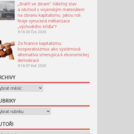
„Bratři ve zbrani“: Válečný stav
a obchod s vojenským materiálem
na obranu kapitalismu. Jakou roli
hraje vynucená militarizace
„východního křídla“?
9:18
03 Čvn 2026
Za hranice kapitalizmu:
kooperativizmus ako systémová
alternatíva smerujúca k ekonomickej
demokracii
9:18
07 Kvě 2026
RCHIVY
chivy
UBRIKY
briky
UTOŘI