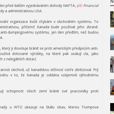
N
n den před dalším vyjednáváním dohody NAFTA,
píší
Financial
dy a administrativou USA.
hodní organizace kvůli chybám v obchodním systému. To
istrativou, přičemž Kanada bude používat jeho zbraně.
u anti-dumpingovému systému, jen den předtím, než budou
A.
 který ji dovoluje bránit se proti americkým předpisům anti-
užívá dotované výrobky, na které pak uvalují cla, jako
h z nelegálních dotací.
arosti obchod, už kanadskou stížnost ostře zkritizoval. Prý
 důvěru v to, že Kanada je oddána vzájemně výhodnému
jí schopnost všech zemí bránit své pracovníky proti
anady u WTO ukazuje na škálu obav, kterou Trumpova