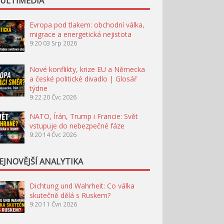
ULTIMÉDIA
Evropa pod tlakem: obchodní válka,
migrace a energetická nejistota
9:20
03 Srp 2026
Nové konflikty, krize EU a Německa
a české politické divadlo | Glosář
týdne
9:22
20 Čvc 2026
NATO, Írán, Trump i Francie: Svět
vstupuje do nebezpečné fáze
9:20
14 Čvc 2026
EJNOVĚJŠÍ ANALYTIKA
Dichtung und Wahrheit: Co válka
skutečně dělá s Ruskem?
9:20
11 Čvn 2026