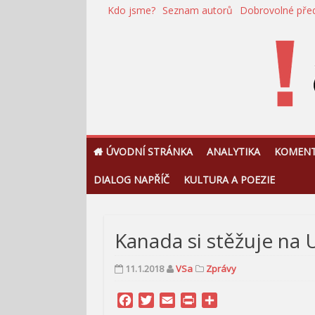
Přeskočit
Kdo jsme?
Seznam autorů
Dobrovolné pře
na
obsah
!Argument
ÚVODNÍ STRÁNKA
ANALYTIKA
KOMEN
DIALOG NAPŘÍČ
KULTURA A POEZIE
Kanada si stěžuje na 
11.1.2018
VSa
Zprávy
Facebook
Twitter
Email
Print
Share