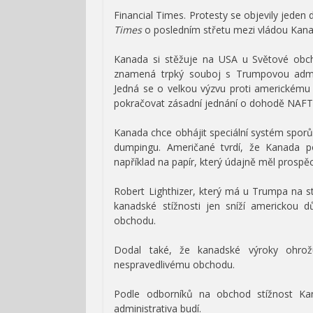
Financial Times.
Protesty se objevily jede
Times
o posledním střetu mezi vládou Kana
Kanada si stěžuje na USA u Světové obc
znamená trpký souboj s Trumpovou admin
Jedná se o velkou výzvu proti americkém
pokračovat zásadní jednání o dohodě NAFT
Kanada chce obhájit speciální systém sporů,
dumpingu. Američané tvrdí, že Kanada po
například na papír, který údajně měl prospěc
Robert Lighthizer, který má u Trumpa na st
kanadské stížnosti jen sníží americkou
obchodu.
Dodal také, že kanadské výroky ohrožu
nespravedlivému obchodu.
Podle odborníků na obchod stížnost K
administrativa budí.