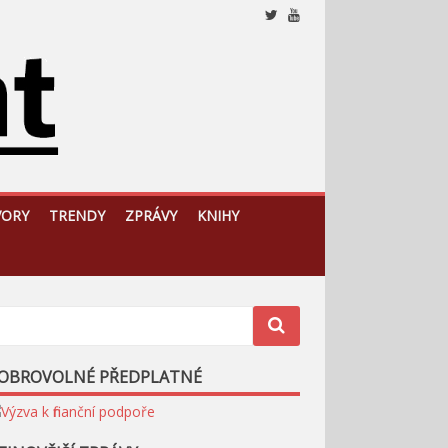
Nezávislý, český a slovenský analytický a komentátorský
web
VORY
TRENDY
ZPRÁVY
KNIHY
OBROVOLNÉ PŘEDPLATNÉ