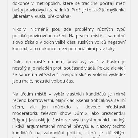
dokonce v metropolích, které se tradičně počítají mezi
bašty pravicových zapadniků. Proč je to tak? Je myšlenka
„liberála“ v Rusku překonána?
Nikoliv. Nicméně jsou zde problémy různých typů
politiků pravicového ražení. Na prvním místě – samotné
slovo získalo v očích velké části ruských voličů negativní
kontext, a to dokonce mezi potenciálními pravičáky.
Dále, na místě druhém, pravicový volič v Rusku je
nestálý a je naladěn proti současné vládě. Pokud ale vidí,
že šance na vítězství či alespoň slušný volební výsledek
jsou malé, neztrácí volbou čas.
Na třetím místě – výběr vlastních kandidátů je mírně
řečeno kontroverzní. Například Ksenia Sobčaková se líbí
všem, ale jen málokdo si dovede představit
moderátorku televizní show Dům-2 jako prezidentku.
Grigorij Javlinskij je často ve svých vystoupeních nudný,
i když argumentačně mnohé převyšuje. Názory těchto
kandidátů na zahraniční politiku, která je důležitým