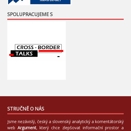
SPOLUPRACUJEME S
STRUČNĚ O NÁS
Jsme nezávislý, český a slovenský analytický a komentátorský
web
Argument
, který chce zlepšovat informační prostor a