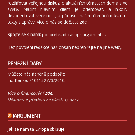
rozšiřovat veřejnou diskuzi o aktuálních tématech doma a ve
světě. Naším hlavním cílem je orientovat, a nikoliv
dezorientovat veřejnost, a přinášet našim čtenářům kvalitní
texty a zprávy. Více o nás se dočtete
zde
.
Spojte se s námi:
podporte(ad)casopisargument.cz
Bez povolení redakce náš obsah nepřebírejte na jiné weby.
PENĚŽNÍ DARY
Můžete nás finančně podpořit:
Fio Banka: 2101132773/2010.
Více o financování
zde
.
Děkujeme předem za všechny dary.
!ARGUMENT
Jak se nám ta Evropa sbližuje