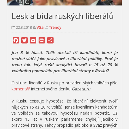
Lesk a bída ruských liberálů
22.3.2018
VSa
Trendy
Facebook
Twitter
Email
Print
Share
Jen 3 % hlasů. Tolik dostali tři kandidáti, které je
možné vidět jako pravicové a liberální politiky. Proč je
tomu tak, když ruští analytici hovoří o 15 až 20 %
volebního potenciálu pro liberální strany v Rusku?
O situaci liberálů v Rusku po prezidentských volbách píše
komentář
internetového deníku
Gazeta.ru
.
V Rusku existuje hypotéza, že liberální elektorát tvoří
nějakých 15 až 20 % voličů. Jenže liberálním kandidátům
ve volbách se takovou hypotézu nedaří potvrdit. Už
skoro 15 let v ruském parlamentě chybějí jakékoliv
pravicové strany. Tehdy propadlo Jabloko a Svaz pravých