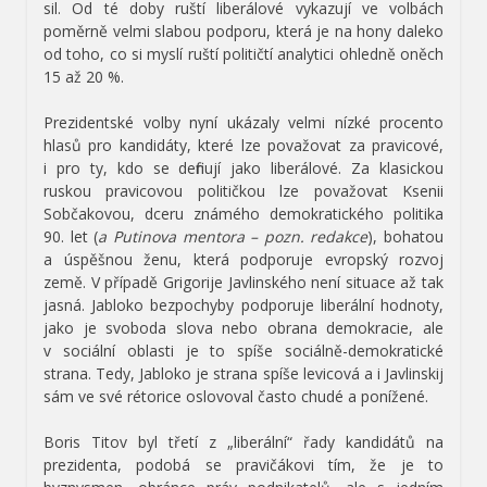
sil. Od té doby ruští liberálové vykazují ve volbách
poměrně velmi slabou podporu, která je na hony daleko
od toho, co si myslí ruští političtí analytici ohledně oněch
15 až 20 %.
Prezidentské volby nyní ukázaly velmi nízké procento
hlasů pro kandidáty, které lze považovat za pravicové,
i pro ty, kdo se definují jako liberálové. Za klasickou
ruskou pravicovou političkou lze považovat Ksenii
Sobčakovou, dceru známého demokratického politika
90. let (
a Putinova mentora – pozn. redakce
), bohatou
a úspěšnou ženu, která podporuje evropský rozvoj
země. V případě Grigorije Javlinského není situace až tak
jasná. Jabloko bezpochyby podporuje liberální hodnoty,
jako je svoboda slova nebo obrana demokracie, ale
v sociální oblasti je to spíše sociálně-demokratické
strana. Tedy, Jabloko je strana spíše levicová a i Javlinskij
sám ve své rétorice oslovoval často chudé a ponížené.
Boris Titov byl třetí z „liberální“ řady kandidátů na
prezidenta, podobá se pravičákovi tím, že je to