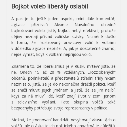
Bojkot voleb liberály oslabil
A pak je tu ještě jeden aspekt, míní dále komentář,
agitace příznivců Alexeje Navalného ohledně
bojkotování voleb. Jistě, bojkot nebyl efektivní, protože
dějiny neznají příklad voličské stávky. Nicméně došlo
k tomu, že frustrovaný pravicový volič k volbám
v důsledku agitace nepřišel. A, jak je dostatečně známo,
nejde vyhrát, když k volbám nepřijdou voliči.
Znamená to, že liberalismus je v Rusku mrtev? Jistě, že
ne. Oněch 15 až 20 % vzdělaných, „rozzlobených“
občanů, podnikatelů a představitelů střední třídy nikam
nezmizelo. Jistě, že je do nekonečna dráždí politici, kteří
se snaží mluvit jejich jménem a jistě, že se jim nelíbí,
když za ně mluví lidé, kteří znají život v zemi jenom
z televizního vysílání. Tato skupina voličů také
bezpochyby potřebuje svoje reprezentanty v politice.
Možná, že jmenovaní kandidáti nevyhovují vkusu těchto
voličů, ale otázka jejich politického angažmá je důležitá.