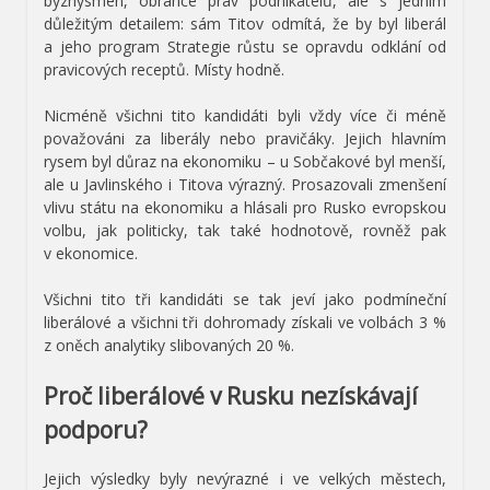
byznysmen, obránce práv podnikatelů, ale s jedním
důležitým detailem: sám Titov odmítá, že by byl liberál
a jeho program Strategie růstu se opravdu odklání od
pravicových receptů. Místy hodně.
Nicméně všichni tito kandidáti byli vždy více či méně
považováni za liberály nebo pravičáky. Jejich hlavním
rysem byl důraz na ekonomiku – u Sobčakové byl menší,
ale u Javlinského i Titova výrazný. Prosazovali zmenšení
vlivu státu na ekonomiku a hlásali pro Rusko evropskou
volbu, jak politicky, tak také hodnotově, rovněž pak
v ekonomice.
Všichni tito tři kandidáti se tak jeví jako podmíneční
liberálové a všichni tři dohromady získali ve volbách 3 %
z oněch analytiky slibovaných 20 %.
Proč liberálové v Rusku nezískávají
podporu?
Jejich výsledky byly nevýrazné i ve velkých městech,