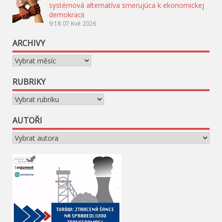
systémová alternatíva smerujúca k ekonomickej
demokracii
9:18
07 Kvě 2026
ARCHIVY
Archivy
RUBRIKY
Rubriky
AUTOŘI