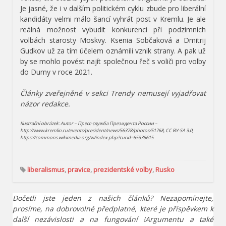
Je jasné, že i v dalším politickém cyklu zbude pro liberální
kandidáty velmi málo šancí vyhrát post v Kremlu. Je ale
reálná možnost vybudit konkurenci při podzimních
volbách starosty Moskvy. Ksenia Sobčaková a Dmitrij
Gudkov už za tím účelem oznámili vznik strany. A pak už
by se mohlo povést najít společnou řeč s voliči pro volby
do Dumy v roce 2021.
Články zveřejněné v sekci Trendy nemusejí vyjadřovat
názor redakce.
Ilustrační obrázek: Autor – Пресс-служба Президента России –
http://www.kremlin.ru/events/president/news/56378/photos/51768, CC BY-SA 3.0,
https://commons.wikimedia.org/w/index.php?curid=65336615
liberalismus
,
pravice
,
prezidentské volby
,
Rusko
Dočetli jste jeden z našich článků? Nezapomínejte,
prosíme, na dobrovolné předplatné, které je příspěvkem k
další nezávislosti a na fungování !Argumentu a také