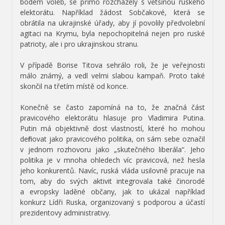
bodem voleb, se přímo rozcházely s většinou ruského
elektorátu. Například žádost Sobčakové, která se
obrátila na ukrajinské úřady, aby jí povolily předvolební
agitaci na Krymu, byla nepochopitelná nejen pro ruské
patrioty, ale i pro ukrajinskou stranu.
V případě Borise Titova sehrálo roli, že je veřejnosti
málo známý, a vedl velmi slabou kampaň. Proto také
skončil na třetím místě od konce.
Konečně se často zapomíná na to, že značná část
pravicového elektorátu hlasuje pro Vladimira Putina.
Putin má objektivně dost vlastností, které ho mohou
definovat jako pravicového politika, on sám sebe označil
v jednom rozhovoru jako „skutečného liberála“. Jeho
politika je v mnoha ohledech víc pravicová, než hesla
jeho konkurentů. Navíc, ruská vláda usilovně pracuje na
tom, aby do svých aktivit integrovala také činorodé
a evropsky laděné občany, jak to ukázal například
konkurz Lídři Ruska, organizovaný s podporou a účastí
prezidentovy administrativy.