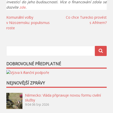
investicí do jeho budoucnosti. Více o financování zdola se
dozvíte
zde
.
Navigace
Komunální volby
Co chce Turecko provést
v Nizozemsku: populismus
s Afrínem?
pro
roste
příspěvek
DOBROVOLNÉ PŘEDPLATNÉ
NEJNOVĚJŠÍ ZPRÁVY
Německo: Vláda připravuje novou formu civilní
služby
9:04
06 Srp 2026