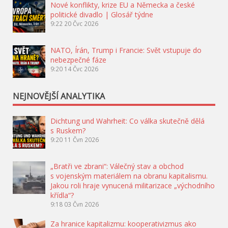
Nové konflikty, krize EU a Německa a české
politické divadlo | Glosář týdne
9:22
20 Čvc 2026
NATO, Írán, Trump i Francie: Svět vstupuje do
nebezpečné fáze
9:20
14 Čvc 2026
NEJNOVĚJŠÍ ANALYTIKA
Dichtung und Wahrheit: Co válka skutečně dělá
s Ruskem?
9:20
11 Čvn 2026
„Bratři ve zbrani“: Válečný stav a obchod
s vojenským materiálem na obranu kapitalismu.
Jakou roli hraje vynucená militarizace „východního
křídla“?
9:18
03 Čvn 2026
Za hranice kapitalizmu: kooperativizmus ako