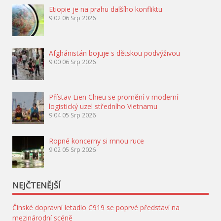
Etiopie je na prahu dalšího konfliktu
9:02
06 Srp 2026
Afghánistán bojuje s dětskou podvýživou
9:00
06 Srp 2026
Přístav Lien Chieu se promění v moderní
logistický uzel středního Vietnamu
9:04
05 Srp 2026
Ropné koncerny si mnou ruce
9:02
05 Srp 2026
NEJČTENĚJŠÍ
Čínské dopravní letadlo C919 se poprvé představí na
mezinárodní scéně