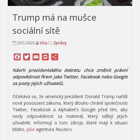
Trump má na mušce
sociální sítě
29.5.2020
VSa
Zprávy
Facebook
Twitter
Email
Print
Share
Návrh prezidentského dekretu chce změnit právní
odpovědnost firem jako Twitter, Facebook nebo Google
za posty jejich uživatelů.
Očekává se, že americký prezident Donald Trump nařídí
nové posouzení zákona, který dlouho chránil společnosti
Twitter, Facebook a Alphabet’s Google před tím, aby
nesly odpovědnost za materiál, který sdílejí jejich
uživatelé. Informují o tom zdroje, které mají k situaci
blízko,
píše
agentura
Reuters
.