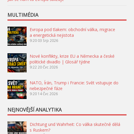
MULTIMÉDIA
Evropa pod tlakem: obchodní válka, migrace
a energetická nejistota
9:20
03 Srp 2026
Nové konflikty, krize EU a Německa a české
politické divadlo | Glosář týdne
9:22
20 Čvc 2026
NATO, Írán, Trump i Francie: Svět vstupuje do
nebezpečné fáze
9:20
14 Čvc 2026
NEJNOVĚJŠÍ ANALYTIKA
Dichtung und Wahrheit: Co válka skutečně dělá
s Ruskem?