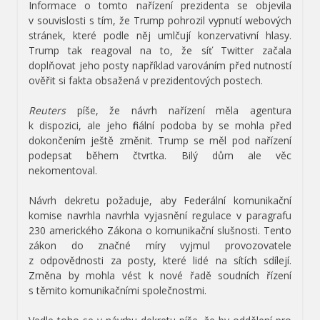
Informace o tomto nařízení prezidenta se objevila
v souvislosti s tím, že Trump pohrozil vypnutí webových
stránek, které podle něj umlčují konzervativní hlasy.
Trump tak reagoval na to, že síť Twitter začala
doplňovat jeho posty například varováním před nutností
ověřit si fakta obsažená v prezidentových postech.
Reuters
píše, že návrh nařízení měla agentura
k dispozici, ale jeho finální podoba by se mohla před
dokončením ještě změnit. Trump se měl pod nařízení
podepsat během čtvrtka. Bilý dům ale věc
nekomentoval.
Návrh dekretu požaduje, aby Federální komunikační
komise navrhla navrhla vyjasnění regulace v paragrafu
230 amerického Zákona o komunikační slušnosti. Tento
zákon do značné míry vyjmul provozovatele
z odpovědnosti za posty, které lidé na sítích sdílejí.
Změna by mohla vést k nové řadě soudních řízení
s těmito komunikačními společnostmi.