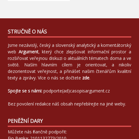
STRUČNĚ O NÁS
Jsme nezávislý, český a slovenský analytický a komentátorský
web
Argument
, který chce zlepšovat informační prostor a
rozšiřovat veřejnou diskuzi o aktuálních tématech doma a ve
světě. Naším hlavním cílem je orientovat, a nikoliv
dezorientovat veřejnost, a přinášet našim čtenářům kvalitní
texty a zprávy. Více o nás se dočtete
zde
.
Spojte se s námi:
podporte(ad)casopisargument.cz
Bez povolení redakce náš obsah nepřebírejte na jiné weby.
PENĚŽNÍ DARY
Můžete nás finančně podpořit:
Fio Banka: 2101132773/2010.