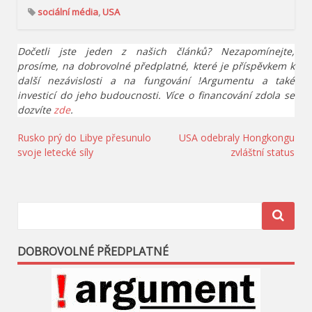
sociální média
,
USA
Dočetli jste jeden z našich článků? Nezapomínejte,
prosíme, na dobrovolné předplatné, které je příspěvkem k
další nezávislosti a na fungování !Argumentu a také
investicí do jeho budoucnosti. Více o financování zdola se
dozvíte
zde
.
Navigace
Rusko prý do Libye přesunulo
USA odebraly Hongkongu
svoje letecké síly
zvláštní status
pro
příspěvek
DOBROVOLNÉ PŘEDPLATNÉ