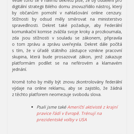
Vedle toho se v návrhu dekretu píše, že by oddělení pro
digitální strategii Bilého domu znovuzřídilo nástroj, který
by občanům pomohl v nahlašování online cenzury.
Stížnosti by odsud měly směrovat na ministerstvo
spravedlnosti. Dekret také požaduje, aby Federální
komunikační komise zvážila svoje kroky a prozkoumala,
zda jsou stížnosti v souladu se zákonem, připravila
o tom zprávu a zprávu uveřejnila. Dekret dále počítá
s tím, že v úřadě státního zástupce vznikne pracovní
skupina, která bude prosazovat zákon, jenž zakazuje
platformám podílet se na neférovém a klamavém
jednání.
Kromě toho by měly být znovu zkontrolovány federální
výdaje na online reklamu, aby se zajistilo, že žádná
z těchto platforem neomezuje svobodu slova.
Psali jsme také
Američtí aktivisté z krajní
pravice řádí v Evropě. Trénují na
prezidentské volby v USA