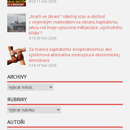
9:20
11 Čvn 2026
„Bratři ve zbrani“: Válečný stav a obchod
s vojenským materiálem na obranu kapitalismu.
Jakou roli hraje vynucená militarizace „východního
křídla“?
9:18
03 Čvn 2026
Za hranice kapitalizmu: kooperativizmus ako
systémová alternatíva smerujúca k ekonomickej
demokracii
9:18
07 Kvě 2026
ARCHIVY
Archivy
RUBRIKY
Rubriky
AUTOŘI