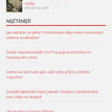
služby
9:04
06 Srp 2026
NEJČTENĚJŠÍ
Jak nakráčet na jatka? Podceňování války vede k obrovským
obětem a nákladům
Čínské dopravní letadlo C919 se poprvé představí na
mezinárodní scéně
Sektorová daň bank jako další zdroj příjmů státního
rozpočtu?
Evropští diplomaté tajně jednali s Ruskem o podmínkách
míru války na Ukrajině
Jak se nám ta Evropa sbližuje