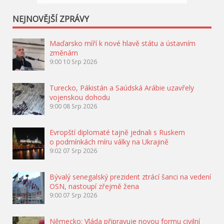
NEJNOVĚJŠÍ ZPRÁVY
Maďarsko míří k nové hlavě státu a ústavním
změnám
9:00
10 Srp 2026
Turecko, Pákistán a Saúdská Arábie uzavřely
vojenskou dohodu
9:00
08 Srp 2026
Evropští diplomaté tajně jednali s Ruskem
o podmínkách míru války na Ukrajině
9:02
07 Srp 2026
Bývalý senegalský prezident ztrácí šanci na vedení
OSN, nastoupí zřejmě žena
9:00
07 Srp 2026
Německo: Vláda připravuje novou formu civilní