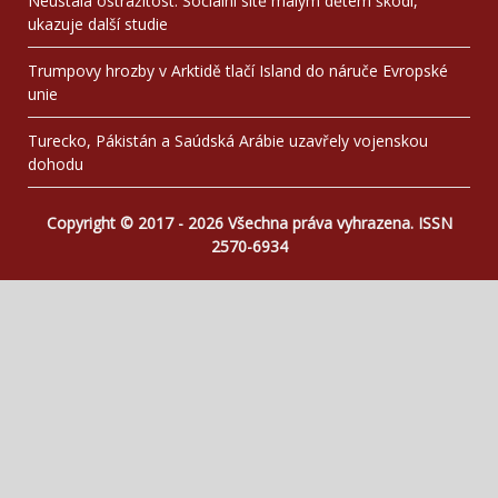
Neustálá ostražitost. Sociální sítě malým dětem škodí,
ukazuje další studie
Trumpovy hrozby v Arktidě tlačí Island do náruče Evropské
unie
Turecko, Pákistán a Saúdská Arábie uzavřely vojenskou
dohodu
Copyright © 2017 - 2026 Všechna práva vyhrazena. ISSN
2570-6934