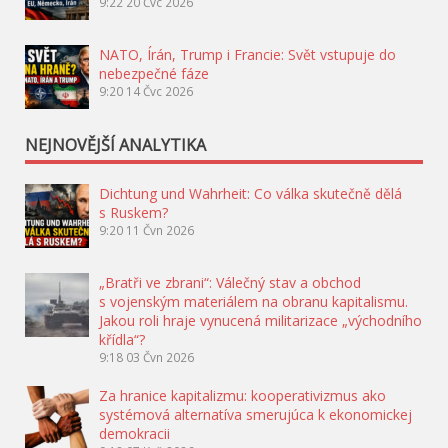
9:22
20 Čvc 2026
NATO, Írán, Trump i Francie: Svět vstupuje do
nebezpečné fáze
9:20
14 Čvc 2026
NEJNOVĚJŠÍ ANALYTIKA
Dichtung und Wahrheit: Co válka skutečně dělá
s Ruskem?
9:20
11 Čvn 2026
„Bratři ve zbrani“: Válečný stav a obchod
s vojenským materiálem na obranu kapitalismu.
Jakou roli hraje vynucená militarizace „východního
křídla“?
9:18
03 Čvn 2026
Za hranice kapitalizmu: kooperativizmus ako
systémová alternatíva smerujúca k ekonomickej
demokracii