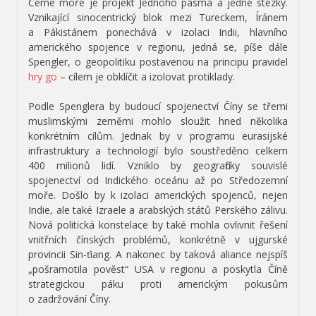
Černé moře je projekt Jednoho pásma a jedné stezky.
Vznikající sinocentrický blok mezi Tureckem, Íránem
a Pákistánem ponechává v izolaci Indii, hlavního
amerického spojence v regionu, jedná se, píše dále
Spengler, o geopolitiku postavenou na principu pravidel
hry go
– cílem je obklíčit a izolovat protiklady.
Podle Spenglera by budoucí spojenectví Číny se třemi
muslimskými zeměmi mohlo sloužit hned několika
konkrétním cílům. Jednak by v programu eurasijské
infrastruktury a technologií bylo soustředěno celkem
400 milionů lidí. Vzniklo by geograficky souvislé
spojenectví od Indického oceánu až po Středozemní
moře. Došlo by k izolaci amerických spojenců, nejen
Indie, ale také Izraele a arabských států Perského zálivu.
Nová politická konstelace by také mohla ovlivnit řešení
vnitřních čínských problémů, konkrétně v ujgurské
provincii Sin-ťiang. A nakonec by taková aliance nejspíš
„pošramotila pověst“ USA v regionu a poskytla Číně
strategickou páku proti americkým pokusům
o zadržování Číny.