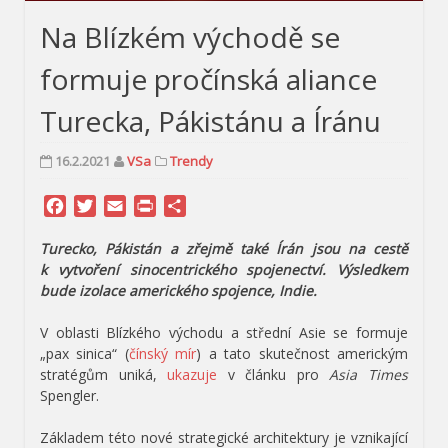
Na Blízkém východě se
formuje pročínská aliance
Turecka, Pákistánu a Íránu
16.2.2021
VSa
Trendy
Facebook
Twitter
Email
Print
Share
Turecko, Pákistán a zřejmě také Írán jsou na cestě
k vytvoření sinocentrického spojenectví. Výsledkem
bude izolace amerického spojence, Indie.
V oblasti Blízkého východu a střední Asie se formuje
„pax sinica“ (
čínský mír
) a tato skutečnost americkým
stratégům uniká,
ukazuje
v článku pro
Asia Times
Spengler.
Základem této nové strategické architektury je vznikající