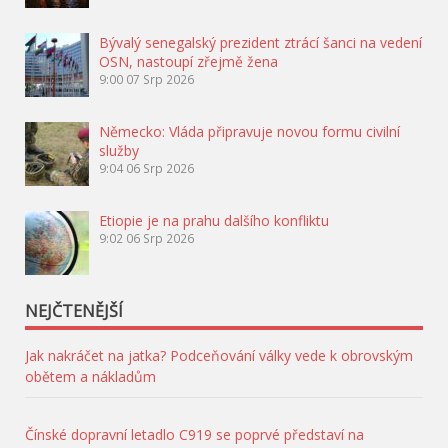
Bývalý senegalský prezident ztrácí šanci na vedení
OSN, nastoupí zřejmě žena
9:00
07 Srp 2026
Německo: Vláda připravuje novou formu civilní
služby
9:04
06 Srp 2026
Etiopie je na prahu dalšího konfliktu
9:02
06 Srp 2026
NEJČTENĚJŠÍ
Jak nakráčet na jatka? Podceňování války vede k obrovským
obětem a nákladům
Čínské dopravní letadlo C919 se poprvé představí na