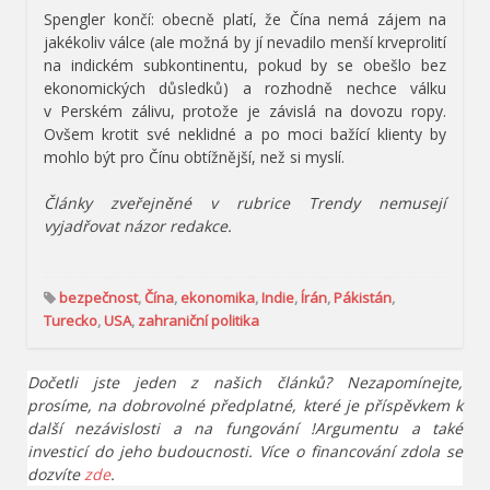
Spengler končí: obecně platí, že Čína nemá zájem na
jakékoliv válce (ale možná by jí nevadilo menší krveprolití
na indickém subkontinentu, pokud by se obešlo bez
ekonomických důsledků) a rozhodně nechce válku
v Perském zálivu, protože je závislá na dovozu ropy.
Ovšem krotit své neklidné a po moci bažící klienty by
mohlo být pro Čínu obtížnější, než si myslí.
Články zveřejněné v rubrice Trendy nemusejí
vyjadřovat názor redakce.
bezpečnost
,
Čína
,
ekonomika
,
Indie
,
Írán
,
Pákistán
,
Turecko
,
USA
,
zahraniční politika
Dočetli jste jeden z našich článků? Nezapomínejte,
prosíme, na dobrovolné předplatné, které je příspěvkem k
další nezávislosti a na fungování !Argumentu a také
investicí do jeho budoucnosti. Více o financování zdola se
dozvíte
zde
.