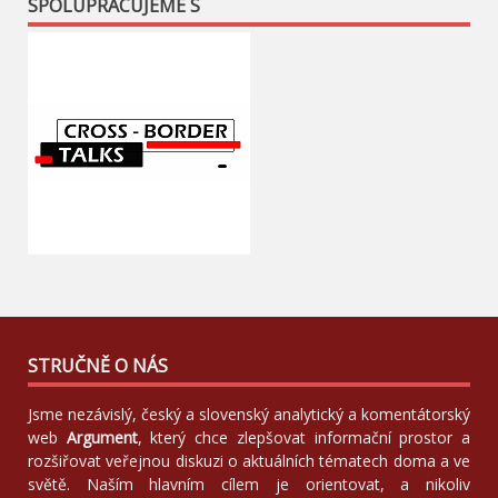
SPOLUPRACUJEME S
STRUČNĚ O NÁS
Jsme nezávislý, český a slovenský analytický a komentátorský
web
Argument
, který chce zlepšovat informační prostor a
rozšiřovat veřejnou diskuzi o aktuálních tématech doma a ve
světě. Naším hlavním cílem je orientovat, a nikoliv