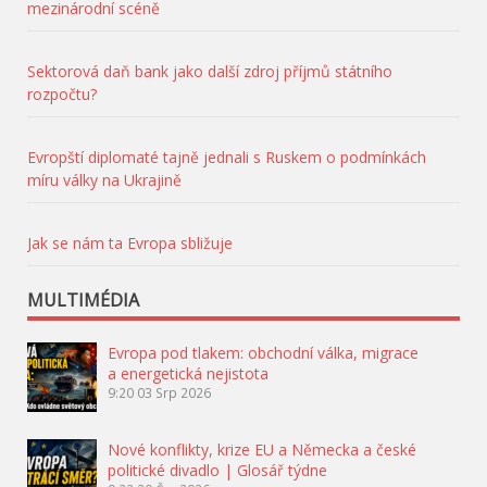
mezinárodní scéně
Sektorová daň bank jako další zdroj příjmů státního
rozpočtu?
Evropští diplomaté tajně jednali s Ruskem o podmínkách
míru války na Ukrajině
Jak se nám ta Evropa sbližuje
MULTIMÉDIA
Evropa pod tlakem: obchodní válka, migrace
a energetická nejistota
9:20
03 Srp 2026
Nové konflikty, krize EU a Německa a české
politické divadlo | Glosář týdne