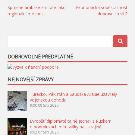
Navigace
Spojené arabské emiráty jako
Ekonomická soběstačnost
regionální mocnost
dopravních sítí?
pro
příspěvek
DOBROVOLNÉ PŘEDPLATNÉ
NEJNOVĚJŠÍ ZPRÁVY
Turecko, Pákistán a Saúdská Arábie uzavřely
vojenskou dohodu
9:00
08 Srp 2026
Evropští diplomaté tajně jednali s Ruskem
o podmínkách míru války na Ukrajině
9:02
07 Srp 2026