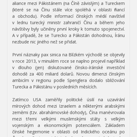
aliance mezi Pákistánem (na Číně závislým) a Tureckem
(které se na Čínu stále více spoléhá v oblasti financí
a obchodu). Podle informací čínských médií navštívil
v lednu turecký ministr zahraničí Čínu a během jeho
návštěvy byly učiněny první kroky k tomuto spojenectví.
A v případě, že se Turecko a Pákistán dohodnou, Íránu
nezbude nic jiného než se přidat.
První náznaky pax sinica na Blízkém východě se objevily
v roce 2013, v minulém roce se naplno projevil například
v dlouho (jen) diskutované čínsko-íránské investiční
dohodě za 400 miliard dolarů. Novou dimenzi čínským
ambicím v regionu podle Spenglera dodalo sbližování
Turecka a Pákistánu v posledních měsících.
Zatímco USA zaměřily politické úsilí na uzavírání
mírových dohod mezi Izraelem a některými arabskými
zeměmi (tzv. abrahámovské dohody), Čína manévrovala
mezi třemi velkými muslimskými státy s velkým
vojenským a ekonomickým potenciálem. Základem
čínské hegemonie v oblasti od Indického oceánu po