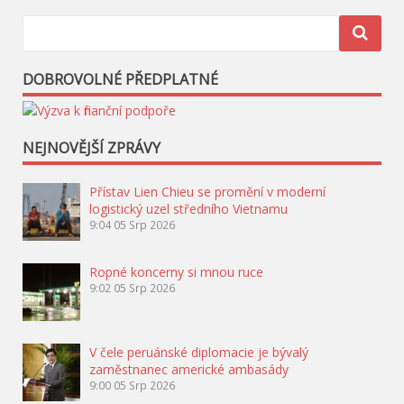
DOBROVOLNÉ PŘEDPLATNÉ
NEJNOVĚJŠÍ ZPRÁVY
Přístav Lien Chieu se promění v moderní
logistický uzel středního Vietnamu
9:04
05 Srp 2026
Ropné koncerny si mnou ruce
9:02
05 Srp 2026
V čele peruánské diplomacie je bývalý
zaměstnanec americké ambasády
9:00
05 Srp 2026