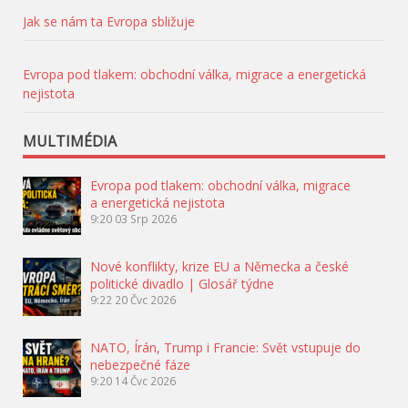
Jak se nám ta Evropa sbližuje
Evropa pod tlakem: obchodní válka, migrace a energetická
nejistota
MULTIMÉDIA
Evropa pod tlakem: obchodní válka, migrace
a energetická nejistota
9:20
03 Srp 2026
Nové konflikty, krize EU a Německa a české
politické divadlo | Glosář týdne
9:22
20 Čvc 2026
NATO, Írán, Trump i Francie: Svět vstupuje do
nebezpečné fáze
9:20
14 Čvc 2026