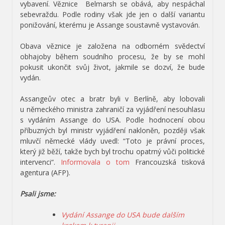
vybavení. Věznice Belmarsh se obává, aby nespáchal
sebevraždu. Podle rodiny však jde jen o další variantu
ponižování, kterému je Assange soustavně vystavován.
Obava věznice je založena na odborném svědectví
obhajoby během soudního procesu, že by se mohl
pokusit ukončit svůj život, jakmile se dozví, že bude
vydán.
Assangeův otec a bratr byli v Berlíně, aby lobovali
u německého ministra zahraničí za vyjádření nesouhlasu
s vydáním Assange do USA. Podle hodnocení obou
příbuzných byl ministr vyjádření nakloněn, později však
mluvčí německé vlády uvedl: “Toto je právní proces,
který již běží, takže bych byl trochu opatrný vůči politické
intervenci“.
Informovala o tom
Francouzská tisková
agentura (AFP).
Psali jsme:
Vydání Assange do USA bude dalším