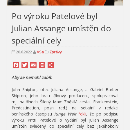
Po výroku Patelové byl
Julian Assange umístěn do
speciální cely
28.6.2022
VSa
Zprávy
Facebook
Twitter
Email
Print
Share
Aby se nemohl zabít.
John Shipton, otec Juliana Assange, a Gabriel Barber
Shipton, jeho bratr (filmový producent, spolupracoval
mj. na filmech Šílený Max: Zběsilá cesta, Frankenstein,
Predestination, pozn. red.) na setkání v redakci
berlínského časopisu
Junge Welt
řekli
, že po podpisu
výroku Pritti Patelové o vydání byl Julian Assange
umístěn svlečený do speciální cely bez jakéhokoliv