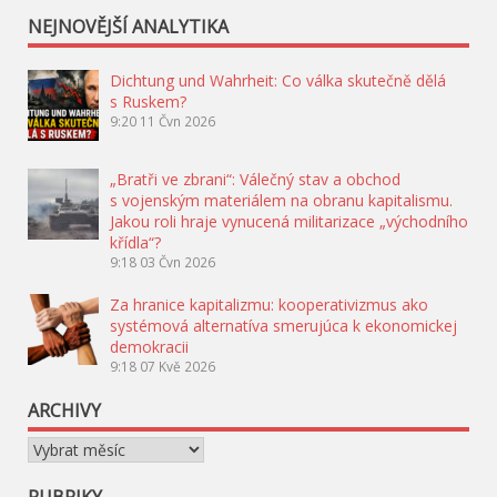
NEJNOVĚJŠÍ ANALYTIKA
Dichtung und Wahrheit: Co válka skutečně dělá
s Ruskem?
9:20
11 Čvn 2026
„Bratři ve zbrani“: Válečný stav a obchod
s vojenským materiálem na obranu kapitalismu.
Jakou roli hraje vynucená militarizace „východního
křídla“?
9:18
03 Čvn 2026
Za hranice kapitalizmu: kooperativizmus ako
systémová alternatíva smerujúca k ekonomickej
demokracii
9:18
07 Kvě 2026
ARCHIVY
Archivy