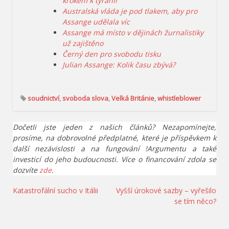
krokem k tyranii
Australská vláda je pod tlakem, aby pro
Assange udělala víc
Assange má místo v dějinách žurnalistiky
už zajištěno
Černý den pro svobodu tisku
Julian Assange: Kolik času zbývá?
soudnictví
,
svoboda slova
,
Velká Británie
,
whistleblower
Dočetli jste jeden z našich článků? Nezapomínejte,
prosíme, na dobrovolné předplatné, které je příspěvkem k
další nezávislosti a na fungování !Argumentu a také
investicí do jeho budoucnosti. Více o financování zdola se
dozvíte
zde
.
Navigace
Katastrofální sucho v Itálii
Vyšší úrokové sazby – vyřešilo
se tím něco?
pro
příspěvek