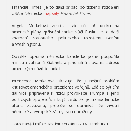
Financial Times.
Je to další případ politického rozdělení
USA a Německa,
napsaly
Financial Times
.
Angela Merkelová zostřila svůj tón při útoku na
americké plány zpřísnění sankcí vůči Rusku. Je to další
znamení rostoucího politického rozdělení Berlínu
a Washingtonu.
Obvykle opatrná německá kancléřka jasně podpořila
ministra zahraničí Gabriela a jeho silná slova na adresu
amerických návrhů sankcí.
Intervence Merkelové ukazuje, že ji nečiní problém
kritizovat amerického prezidenta veřejně. Zdá se být čím
dál více připravená k riziku provokace Trumpa a jeho
politických spojenců, i když tvrdí, že je transatlantické
alianci zavázána, protože se domnívá, že životní
německé a evropské zájmy jsou ohroženy.
Toto napětí může zastínit setkání G20 v Hamburku.