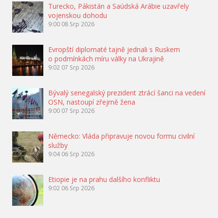
Turecko, Pákistán a Saúdská Arábie uzavřely
vojenskou dohodu
9:00
08 Srp 2026
Evropští diplomaté tajně jednali s Ruskem
o podmínkách míru války na Ukrajině
9:02
07 Srp 2026
Bývalý senegalský prezident ztrácí šanci na vedení
OSN, nastoupí zřejmě žena
9:00
07 Srp 2026
Německo: Vláda připravuje novou formu civilní
služby
9:04
06 Srp 2026
Etiopie je na prahu dalšího konfliktu
9:02
06 Srp 2026