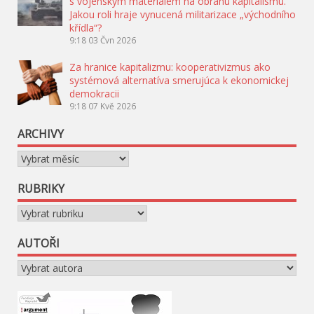
s vojenským materiálem na obranu kapitalismu.
Jakou roli hraje vynucená militarizace „východního
křídla“?
9:18
03 Čvn 2026
Za hranice kapitalizmu: kooperativizmus ako
systémová alternatíva smerujúca k ekonomickej
demokracii
9:18
07 Kvě 2026
ARCHIVY
Archivy
RUBRIKY
Rubriky
AUTOŘI