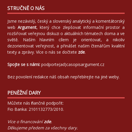
STRUČNĚ O NÁS
Jsme nezávislý, český a slovenský analytický a komentátorský
web
Argument
, který chce zlepšovat informační prostor a
rozšiřovat veřejnou diskuzi o aktuálních tématech doma a ve
světě. Naším hlavním cílem je orientovat, a nikoliv
dezorientovat veřejnost, a přinášet našim čtenářům kvalitní
texty a zprávy. Více o nás se dočtete
zde
.
Spojte se s námi:
podporte(ad)casopisargument.cz
Bez povolení redakce náš obsah nepřebírejte na jiné weby.
PENĚŽNÍ DARY
Můžete nás finančně podpořit:
Fio Banka: 2101132773/2010.
Více o financování
zde
.
Děkujeme předem za všechny dary.