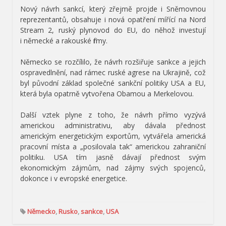
Nový návrh sankcí, který zřejmě projde i Sněmovnou
reprezentantů, obsahuje i nová opatření mířící na Nord
Stream 2, ruský plynovod do EU, do něhož investují
i německé a rakouské firmy.
Německo se rozčílilo, že návrh rozšiřuje sankce a jejich
ospravedlnění, nad rámec ruské agrese na Ukrajině, což
byl původní základ společné sankční politiky USA a EU,
která byla opatrně vytvořena Obamou a Merkelovou.
Další vztek plyne z toho, že návrh přímo vyzývá
americkou administrativu, aby dávala přednost
americkým energetickým exportům, vytvářela americká
pracovní místa a „posilovala tak“ americkou zahraniční
politiku. USA tím jasně dávají přednost svým
ekonomickým zájmům, nad zájmy svých spojenců,
dokonce i v evropské energetice.
Německo
,
Rusko
,
sankce
,
USA