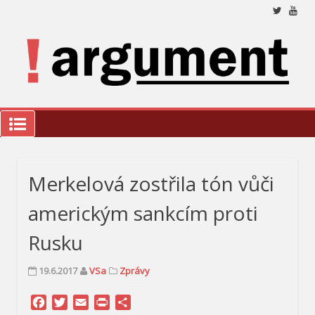
Přeskočit
na
obsah
Nez
a 
ana
a k
we
!Argument
Merkelová zostřila tón vůči
americkým sankcím proti
Rusku
19.6.2017
VSa
Zprávy
Facebook
Twitter
Email
Print
Share