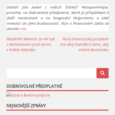
Dočetli jste jeden z našich článků? Nezapomínejte,
prosíme, na dobrovolné předplatné, které je příspěvkem k
další nezávislosti a na fungování !Argumentu a také
investicí do jeho budoucnosti. Více o financování zdola se
dozvíte
zde
.
Navigace
Muslimští aktivisté za mír byli
Nový francouzský prezident
z demonstrace proti teroru
má silný mandát k tomu, aby
pro
v Kolíně zklamáni
změnil ekonomiku
příspěvek
DOBROVOLNÉ PŘEDPLATNÉ
NEJNOVĚJŠÍ ZPRÁVY