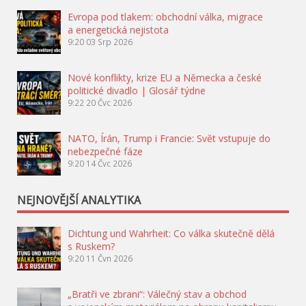
Evropa pod tlakem: obchodní válka, migrace
a energetická nejistota
9:20
03 Srp 2026
Nové konflikty, krize EU a Německa a české
politické divadlo | Glosář týdne
9:22
20 Čvc 2026
NATO, Írán, Trump i Francie: Svět vstupuje do
nebezpečné fáze
9:20
14 Čvc 2026
NEJNOVĚJŠÍ ANALYTIKA
Dichtung und Wahrheit: Co válka skutečně dělá
s Ruskem?
9:20
11 Čvn 2026
„Bratři ve zbrani“: Válečný stav a obchod