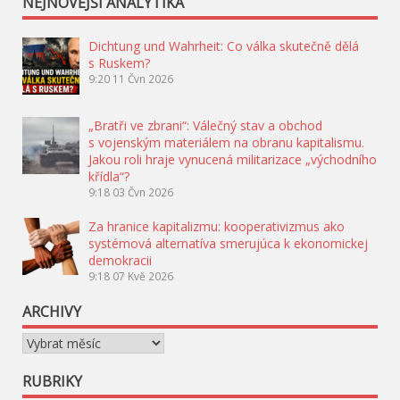
NEJNOVĚJŠÍ ANALYTIKA
Dichtung und Wahrheit: Co válka skutečně dělá
s Ruskem?
9:20
11 Čvn 2026
„Bratři ve zbrani“: Válečný stav a obchod
s vojenským materiálem na obranu kapitalismu.
Jakou roli hraje vynucená militarizace „východního
křídla“?
9:18
03 Čvn 2026
Za hranice kapitalizmu: kooperativizmus ako
systémová alternatíva smerujúca k ekonomickej
demokracii
9:18
07 Kvě 2026
ARCHIVY
Archivy
RUBRIKY