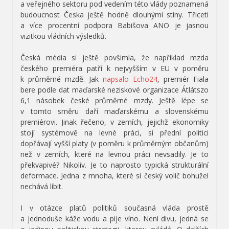
a veřejného sektoru pod vedením této vlády poznamená
budoucnost Česka ještě hodně dlouhými stíny. Třiceti
a více procentní podpora Babišova ANO je jasnou
vizitkou vládních výsledků.
Česká média si ještě povšimla, že například mzda
českého premiéra patří k nejvyšším v EU v poměru
k průměrné mzdě. Jak
napsalo Echo24
, premiér Fiala
bere podle dat maďarské neziskové organizace Átlátszo
6,1 násobek české průměrné mzdy. Ještě lépe se
v tomto směru daří maďarskému a slovenskému
premiérovi. Jinak řečeno, v zemích, jejichž ekonomiky
stojí systémově na levné práci, si přední politici
dopřávají vyšší platy (v poměru k průměrným občanům)
než v zemích, které na levnou práci nevsadily. Je to
překvapivé? Nikoliv. Je to naprosto typická strukturální
deformace. Jedna z mnoha, které si český volič bohužel
nechává líbit.
I v otázce platů politiků současná vláda prostě
a jednoduše káže vodu a pije víno. Není divu, jedná se