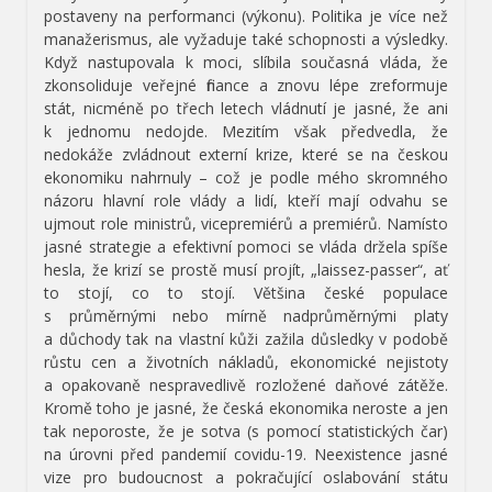
postaveny na performanci (výkonu). Politika je více než
manažerismus, ale vyžaduje také schopnosti a výsledky.
Když nastupovala k moci, slíbila současná vláda, že
zkonsoliduje veřejné finance a znovu lépe zreformuje
stát, nicméně po třech letech vládnutí je jasné, že ani
k jednomu nedojde. Mezitím však předvedla, že
nedokáže zvládnout externí krize, které se na českou
ekonomiku nahrnuly – což je podle mého skromného
názoru hlavní role vlády a lidí, kteří mají odvahu se
ujmout role ministrů, vicepremiérů a premiérů. Namísto
jasné strategie a efektivní pomoci se vláda držela spíše
hesla, že krizí se prostě musí projít, „laissez-passer“, ať
to stojí, co to stojí. Většina české populace
s průměrnými nebo mírně nadprůměrnými platy
a důchody tak na vlastní kůži zažila důsledky v podobě
růstu cen a životních nákladů, ekonomické nejistoty
a opakovaně nespravedlivě rozložené daňové zátěže.
Kromě toho je jasné, že česká ekonomika neroste a jen
tak neporoste, že je sotva (s pomocí statistických čar)
na úrovni před pandemií covidu-19. Neexistence jasné
vize pro budoucnost a pokračující oslabování státu