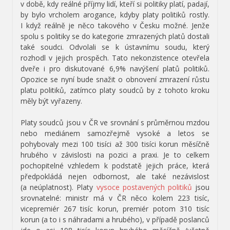
v době, kdy reálné příjmy lidí, kteří si politiky platí, padají,
by bylo vrcholem arogance, kdyby platy politiků rostly.
I když reálně je něco takového v Česku možné. Jenže
spolu s politiky se do kategorie zmrazených platů dostali
také soudci. Odvolali se k ústavnímu soudu, který
rozhodl v jejich prospěch. Tato nekonzistence otevřela
dveře i pro diskutované 6,9% navýšení platů politiků.
Opozice se nyní bude snažit o obnovení zmrazení růstu
platu politiků, zatímco platy soudců by z tohoto kroku
měly být vyřazeny.
Platy soudců jsou v ČR ve srovnání s průměrnou mzdou
nebo mediánem samozřejmě vysoké a letos se
pohybovaly mezi 100 tisíci až 300 tisíci korun měsíčně
hrubého v závislosti na pozici a praxi. Je to celkem
pochopitelné vzhledem k podstatě jejich práce, která
předpokládá nejen odbornost, ale také nezávislost
(a neúplatnost). Platy
vysoce postavených politiků
jsou
srovnatelné: ministr má v ČR něco kolem 223 tisíc,
vicepremiér 267 tisíc korun, premiér potom 310 tisíc
korun (a to i s náhradami a hrubého), v případě poslanců