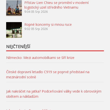
Přístav Lien Chieu se promění v moderní
logistický uzel středního Vietnamu
9:04
05 Srp 2026
Ropné koncerny si mnou ruce
9:02
05 Srp 2026
NEJČTENĚJŠÍ
Německo: Mezi automobilkami se šíří krize
Čínské dopravní letadlo C919 se poprvé představí na
mezinárodní scéně
Jak nakráčet na jatka? Podceňování války vede k obrovským
obětem a nákladům