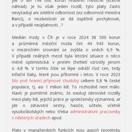
jde o asi 198 tisíc korun hrubého měsíčně (včetně
náhrad). Je tu však jeden rozdíl, tyto platy často
nevyžadují ani zvláštní odbornost (viz odbornost ministra
financí), o nezávislosti se dá úspěšně pochybovat,
a v případě neúplatnosti…?
Medián mzdy v ČR je v roce 2024 38 500 korun
a průměrná měsíční mzda činí 44 943 korun,
v meziročním srovnání se zvýšila o oněch 6,9 %.
V případě reálných mezd byla letošní situace o něco
méně optimistická: v prvním čtvrtletí vzrostly jenom
o 4,8 %. V tomto čísle se lépe odráží růst cen, tedy
inflační tlaky, které jsou přítomné i letos. V roce 2023
žilo pod
hranicí příjmové chudoby
celkem 9,8 % české
populace, tj. asi 1 milion lidí. To rozhodně není málo.
Navíc je poměrně známo, že existují obrovské rozdíly
mezi platy lidí, jejichž práce je společensky významná, ať
jde o zdravotní sestry, hasiče, učitele, včetně
vysokoškolských nebo třeba
administrativní pracovníky
v některých úřadech
apod.
Platy v manažerských funkcích jsou aspoň teoreticky