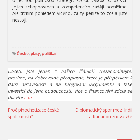
o jedinou politickou strategii, kterou zvládá. O dalších
jejích schopnostech a kompetencích raději pomlčíme.
Ale tržním pohledem viděno, za ty peníze to zcela jistě
nestojí.
Česko
,
platy
,
politika
Dočetli jste jeden z našich článků? Nezapomínejte,
prosíme, na dobrovolné předplatné, které je příspěvkem k
další nezávislosti a na fungování !Argumentu a také
investicí do jeho budoucnosti. Více o financování zdola se
dozvíte
zde
.
Navigace
Proč pinochetizace české
Diplomatický spor mezi Indií
společnosti?
a Kanadou znovu vře
pro
příspěvek