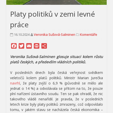
Platy politiků v zemi levné
práce
16.10.2024
Veronika Sušová-Salminen
Komentáře
Facebook
Twitter
Email
Print
Share
Veronika Sušová-Salminen glosuje situaci kolem růstu
platů českých, a především vládních politiků.
V posledních dnech byla česká veřejnost svědkem
veletočů kolem platů politiků. Ministr Marian Jurečka
navrhl
, že platy zvýší o 6,9 % (původně se mělo ale
jednat o 14 %) a odvolávala se přitom na to, že pouze
plní nařízení ústavního soudu. Ten se pak ohradil, že nic
takového vládě nenařídil. Je pravda, že v posledních
letech krize byly platy politiků zmrazeny, což odpovídalo
tomu, v jakém stavu se nacházela česká ekonomika –