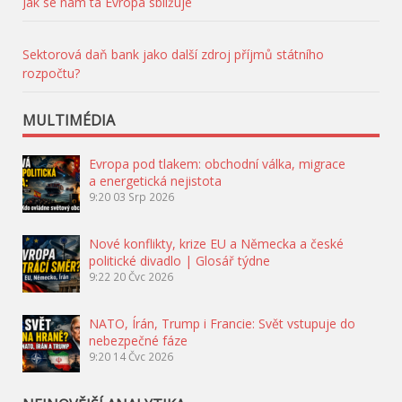
Jak se nám ta Evropa sbližuje
Sektorová daň bank jako další zdroj příjmů státního
rozpočtu?
MULTIMÉDIA
Evropa pod tlakem: obchodní válka, migrace
a energetická nejistota
9:20
03 Srp 2026
Nové konflikty, krize EU a Německa a české
politické divadlo | Glosář týdne
9:22
20 Čvc 2026
NATO, Írán, Trump i Francie: Svět vstupuje do
nebezpečné fáze
9:20
14 Čvc 2026