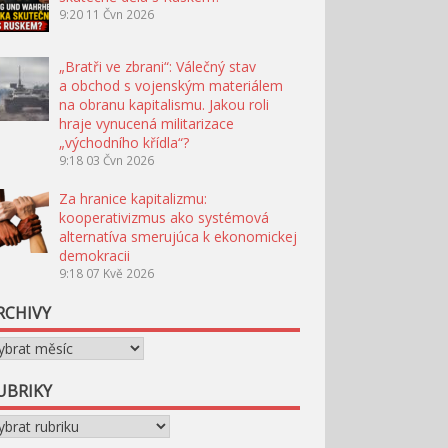
9:20
11 Čvn 2026
„Bratři ve zbrani“: Válečný stav
a obchod s vojenským materiálem
na obranu kapitalismu. Jakou roli
hraje vynucená militarizace
„východního křídla“?
9:18
03 Čvn 2026
Za hranice kapitalizmu:
kooperativizmus ako systémová
alternatíva smerujúca k ekonomickej
demokracii
9:18
07 Kvě 2026
RCHIVY
chivy
UBRIKY
briky