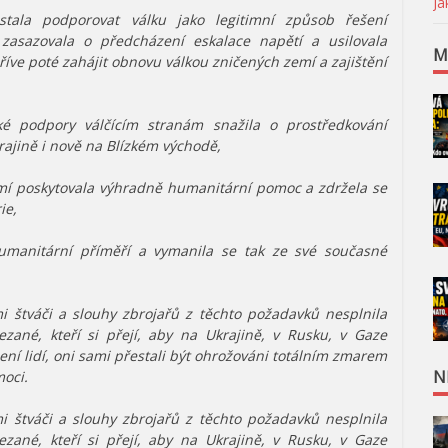
Ja
ala podporovat válku jako legitimní způsob řešení
asazovala o předcházení eskalace napětí a usilovala
M
říve poté zahájit obnovu válkou zničených zemí a zajištění
é podpory válčícím stranám snažila o prostředkování
krajině i nově na Blízkém východě,
zemí poskytovala výhradně humanitární pomoc a zdržela se
ie,
manitární příměří a vymanila se tak ze své současné
ými štváči a slouhy zbrojařů z těchto požadavků nesplnila
zané, kteří si přejí, aby na Ukrajině, v Rusku, v Gaze
ení lidí, oni sami přestali být ohrožováni totálním zmarem
N
moci.
ými štváči a slouhy zbrojařů z těchto požadavků nesplnila
zané, kteří si přejí, aby na Ukrajině, v Rusku, v Gaze