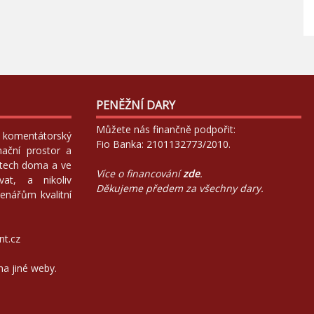
PENĚŽNÍ DARY
Můžete nás finančně podpořit:
 a komentátorský
Fio Banka: 2101132773/2010.
mační prostor a
atech doma a ve
Více o financování
zde
.
at, a nikoliv
Děkujeme předem za všechny dary.
enářům kvalitní
nt.cz
na jiné weby.