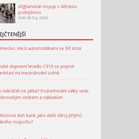
Afghánistán bojuje s dětskou
podvýživou
9:00
06 Srp 2026
EJČTENĚJŠÍ
mecko: Mezi automobilkami se šíří krize
nské dopravní letadlo C919 se poprvé
edstaví na mezinárodní scéně
k nakráčet na jatka? Podceňování války vede
 obrovským obětem a nákladům
ktorová daň bank jako další zdroj příjmů
átního rozpočtu?