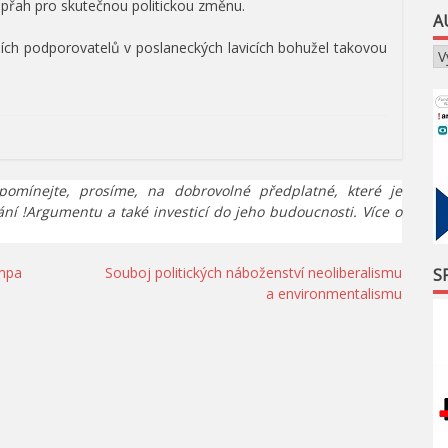
zápřah pro skutečnou politickou změnu.
A
ejích podporovatelů v poslaneckých lavicích bohužel takovou
pomínejte, prosíme, na dobrovolné předplatné, které je
ání !Argumentu a také investicí do jeho budoucnosti. Více o
umpa
Souboj politických náboženství neoliberalismu
S
a environmentalismu