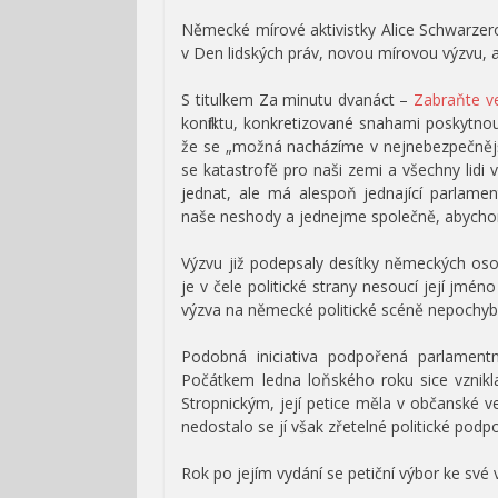
Německé mírové aktivistky Alice Schwarzer
v Den lidských práv, novou mírovou výzvu,
S titulkem Za minutu dvanáct –
Zabraňte ve
konfliktu, konkretizované snahami poskytno
že se „možná nacházíme v nejnebezpečnější 
se katastrofě pro naši zemi a všechny li
jednat, ale má alespoň jednající parlame
naše neshody a jednejme společně, abychom
Výzvu již podepsaly desítky německých oso
je v čele politické strany nesoucí její jm
výzva na německé politické scéně nepochy
Podobná iniciativa podpořená parlamentn
Počátkem ledna loňského roku sice vznikl
Stropnickým, její petice měla v občanské ve
nedostalo se jí však zřetelné politické podpo
Rok po jejím vydání se petiční výbor ke své 