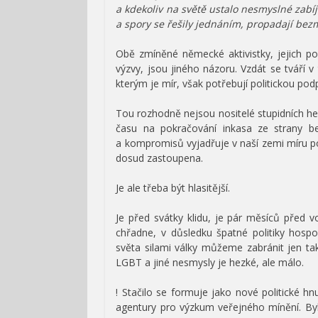
a kdekoliv na světě ustalo nesmyslné zabíj
a spory se řešily jednáním, propadají bez
Obě zmíněné německé aktivistky, jejich pod
výzvy, jsou jiného názoru. Vzdát se tváří v
kterým je mír, však potřebují politickou pod
Tou rozhodně nejsou nositelé stupidních hese
času na pokračování inkasa ze strany be
a kompromisů vyjadřuje v naší zemi míru pod
dosud zastoupena.
Je ale třeba být hlasitější.
Je před svátky klidu, je pár měsíců před
chřadne, v důsledku špatné politiky hospo
světa silami války můžeme zabránit jen tak
LGBT a jiné nesmysly je hezké, ale málo.
! Stačilo se formuje jako nové politické h
agentury pro výzkum veřejného mínění. Byl