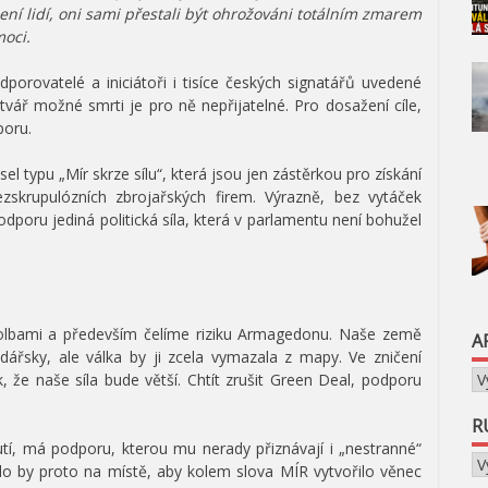
ení lidí, oni sami přestali být ohrožováni totálním zmarem
moci.
porovatelé a iniciátoři i tisíce českých signatářů uvedené
 tvář možné smrti je pro ně nepřijatelné. Pro dosažení cíle,
poru.
l typu „Mír skrze sílu“, která jsou jen zástěrkou pro získání
zskrupulózních zbrojařských firem. Výrazně, bez vytáček
poru jediná politická síla, která v parlamentu není bohužel
 volbami a především čelíme riziku Armagedonu. Naše země
A
dářsky, ale válka by ji zcela vymazala z mapy. Ve zničení
Ar
, že naše síla bude větší. Chtít zrušit Green Deal, podporu
R
nutí, má podporu, kterou mu nerady přiznávají i „nestranné“
Ru
o by proto na místě, aby kolem slova MÍR vytvořilo věnec