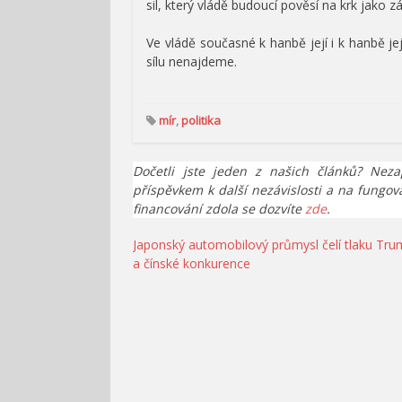
sil, který vládě budoucí pověsí na krk jako 
Ve vládě současné k hanbě její i k hanbě j
sílu nenajdeme.
mír
,
politika
Dočetli jste jeden z našich článků? Neza
příspěvkem k další nezávislosti a na fungov
financování zdola se dozvíte
zde
.
Navigace
Japonský automobilový průmysl čelí tlaku Tr
a čínské konkurence
pro
příspěvek