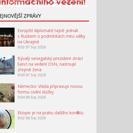
EJNOVĚJŠÍ ZPRÁVY
Evropští diplomaté tajně jednali
s Ruskem o podmínkách míru války
na Ukrajině
9:02
07 Srp 2026
Bývalý senegalský prezident ztrácí
šanci na vedení OSN, nastoupí
zřejmě žena
9:00
07 Srp 2026
Německo: Vláda připravuje novou
formu civilní služby
9:04
06 Srp 2026
Etiopie je na prahu dalšího konfliktu
9:02
06 Srp 2026