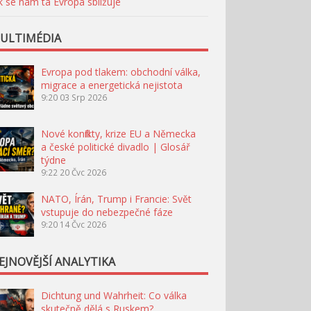
k se nám ta Evropa sbližuje
ULTIMÉDIA
Evropa pod tlakem: obchodní válka,
migrace a energetická nejistota
9:20
03 Srp 2026
Nové konflikty, krize EU a Německa
a české politické divadlo | Glosář
týdne
9:22
20 Čvc 2026
NATO, Írán, Trump i Francie: Svět
vstupuje do nebezpečné fáze
9:20
14 Čvc 2026
EJNOVĚJŠÍ ANALYTIKA
Dichtung und Wahrheit: Co válka
skutečně dělá s Ruskem?