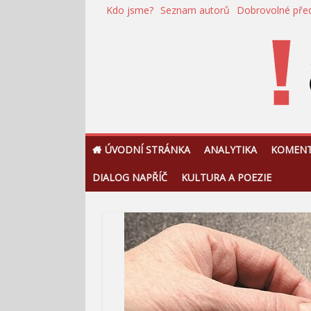
Přeskočit
Kdo jsme?
Seznam autorů
Dobrovolné pře
na
obsah
!Argument
ÚVODNÍ STRÁNKA
ANALYTIKA
KOMEN
DIALOG NAPŘÍČ
KULTURA A POEZIE