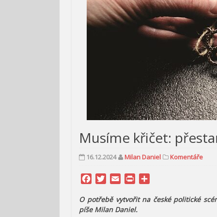
Musíme křičet: přesta
16.12.2024
Milan Daniel
Komentáře
Facebook
Twitter
Email
Print
Share
O potřebě vytvořit na české politické scé
píše Milan Daniel.