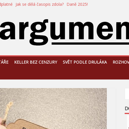
dplatné
Jak se dělá časopis zdola?
Daně 2025!
TÁŘE
KELLER BEZ CENZURY
SVĚT PODLE DRULÁKA
ROZHO
D