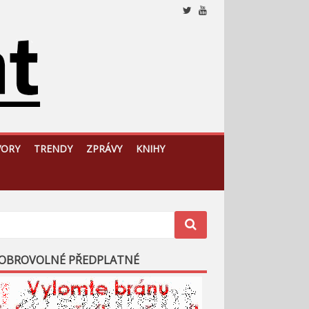
Nezávislý, český a slovenský analytický a komentátorský
web
VORY
TRENDY
ZPRÁVY
KNIHY
OBROVOLNÉ PŘEDPLATNÉ