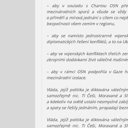
– aby v souladu s Chartou OSN přest
mezinárodních sporů a všude se vždy z
o příměří a mírová jednání s cílem co nejd
bezpečnosti všem zemím v regionu,
– aby se namísto jednostranné vojensk
diplomatických řešení konfliktů, a to na U
– aby ve vojenských konfliktech třetích 
zbrojními dodávkami živit válečné mašinér
– aby v rámci OSN podpořila v Gaze hu
mezinárodní izolace.
Vláda, jejíž politika je diktována válečn
samozřejmě nic. Ti Češi, Moravané a Sle
a kdekoliv na světě ustalo nesmyslné zabíj
a spory se řešily jednáním, propadají bez
Vláda, jejíž politika je diktována válečn
samozřejmě nic. Ti Češi, Moravané a Sle