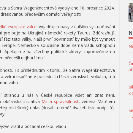
ová a Sahra Wagenknechtová vydaly dne 10. prosince 2024,
 adresovanou především domácí veřejnosti.
lké evropské válce!
vyjadřuje obavy z dalšího vystupňování
N
ut pro boje na Ukrajině německé rakety Taurus. Zdůrazňují,
fázi této války. Naší první povinností by mělo být vyhnout
di v Evropě. Německo v současné době nemá vládu schopnou
Ně
nt. Apelujeme na všechny politické aktéry: zapomeňme na
 předešli nejhoršímu!“
Čí
př
bností. I s přihlédnutím k tomu, že Sahra Wagenknechtová
éno a velmi úspěšné v posledních třech zemských volbách, má
bnou váhu.
Ja
k
í stranou u nás v České republice vidět ani znát není.
a občanská iniciativa
Mír a spravedlnost
, vedená Matějem
řejnosti široký ohlas (dosáhla téměř dvaceti tisíc podpisů),
Se
ry.
st
výzvě vrátil a požádal českou vládu