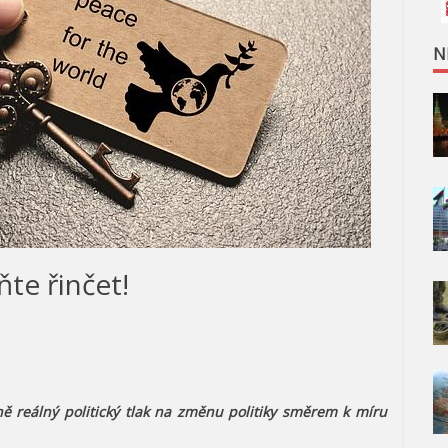
N
ňte řinčet!
ně reálný politický tlak na změnu politiky směrem k míru